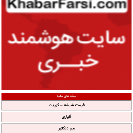
لینک های مفید
قیمت شیشه سکوریت
آلپاری
بیم دتکتور