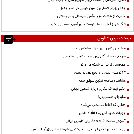
نقض آتش‌بس و حملات رژیم صهیونیستی به جنوب لبنان
جدال بهرام افشاری و امین حیایی در صدر جدول
حمایت از هشت هزار نوآموز سیستان و بلوچستانی
تنگه هرمز قابل معامله نیست برای آمریکا معبر باز نکنید
پربحث ترین عناوین
هشتمین کلان شهر ایران مشخص شد
سوابق بیمه شدگان روی سایت تامین اجتماعی
همجنس گرایی در شبکه من و تو
13 توصیه آسان برای رفع بوی بد دهان
مشاهده سامانه آنلاين سوابق بیمه
حكم آيت‌الله مكارم درباره شاهين نجفي
سایتهای همسریابی!
دعايي كه قطعا مستجاب مي‌شود
جزئیات جدید قتل روح الله داداشی
آموزش ساخت Apple ID برای کاربران ایرانی
راز خنده های اصغر فرهادی به حرکت بی شرمانه خانم بازیگر + عکس