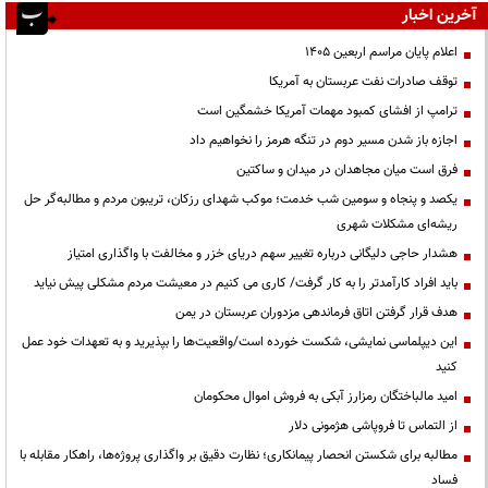
آخرین اخبار
اعلام پایان مراسم اربعین ۱۴۰۵
توقف صادرات نفت عربستان به آمریکا
ترامپ از افشای کمبود مهمات آمریکا خشمگین است
اجازه باز شدن مسیر دوم در تنگه هرمز را نخواهیم داد
فرق است میان مجاهدان در میدان و ساکتین
یکصد و پنجاه و سومین شب خدمت؛ موکب شهدای رزکان، تریبون مردم و مطالبه‌گر حل
ریشه‌ای مشکلات شهری
هشدار حاجی دلیگانی درباره تغییر سهم دریای خزر و مخالفت با واگذاری امتیاز
باید افراد کارآمدتر را به کار گرفت/ کاری می کنیم در معیشت مردم مشکلی پیش نیاید
هدف قرار گرفتن اتاق‌ فرماندهی مزدوران عربستان در یمن
این دیپلماسی نمایشی، شکست خورده است/واقعیت‌ها را بپذیرید و به تعهدات خود عمل
کنید
امید مالباختگان رمزارز آبکی به فروش اموال محکومان
از التماس تا فروپاشی هژمونی دلار
مطالبه برای شکستن انحصار پیمانکاری؛ نظارت دقیق بر واگذاری پروژه‌ها، راهکار مقابله با
فساد