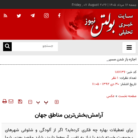
جمعه ۱۶ مرداد ۱۴۰۵
|
Friday , 07 August 2026
از
و
ته
اجازه باز شدن مسیر دوم در تنگه هرمز را نخواهیم داد
ن
نو
کد خبر:
۱۸۷۱۳۶
تعداد نظرات:
۱ نظر
تاریخ انتشار:
۳۰ دی ۱۳۹۲ - ۱۱:۰۵
صفحه نخست
»
عکس
‍‍‍ پ
پ
آرامش‌بخش‌ترین مناطق جهان
برای تعطیلات بهاره چه فکری کرده‌اید؟ اگر از آلودگی و شلوغی شهرهای
پرجمعیت خسته شده یا نیاز به تغییر آب‌و‌هوا دارید، شاید مقصد بعدی شما