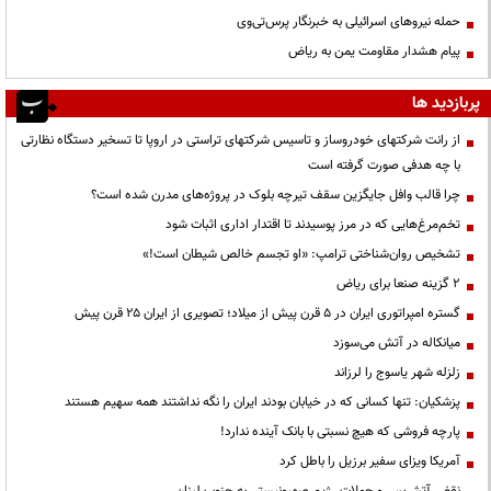
حمله نیروهای اسرائیلی به خبرنگار پرس‌تی‌وی
پیام هشدار مقاومت یمن به ریاض
پربازدید ها
از رانت‌ شرکتهای خودروساز و تاسیس شرکتهای تراستی در اروپا تا تسخیر دستگاه نظارتی
با چه هدفی صورت گرفته است
چرا قالب وافل جایگزین سقف تیرچه بلوک در پروژه‌های مدرن شده است؟
تخم‌مرغ‌هایی که در مرز پوسیدند تا اقتدار اداری اثبات شود
تشخیص روان‌شناختی ترامپ: «او تجسم خالص شیطان است!»
۲ گزینه صنعا برای ریاض
گستره امپراتوری ایران در ۵ قرن پیش از میلاد؛ تصویری از ایران ۲۵ قرن پیش
میانکاله در آتش می‌سوزد
زلزله شهر یاسوج را لرزاند
پزشکیان: تنها کسانی که در خیابان بودند ایران را نگه نداشتند همه سهیم هستند
پارچه فروشی که هیچ نسبتی با بانک آینده ندارد!
آمریکا ویزای سفیر برزیل را باطل کرد