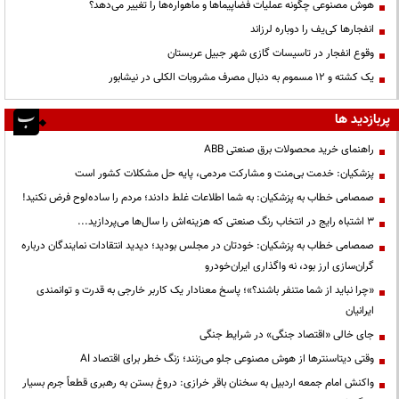
هوش مصنوعی چگونه عملیات فضاپیماها و ماهواره‌ها را تغییر می‌دهد؟
انفجارها کی‌یف را دوباره لرزاند
وقوع انفجار در تاسیسات گازی شهر جبیل عربستان
یک کشته و ۱۲ مسموم به دنبال مصرف مشروبات الکلی در نیشابور
پربازدید ها
راهنمای خرید محصولات برق صنعتی ABB
پزشکیان: خدمت بی‌منت و مشارکت مردمی، پایه حل مشکلات کشور است
صمصامی خطاب به پزشکیان: به شما اطلاعات غلط دادند؛ مردم را ساده‌لوح فرض نکنید!
3 اشتباه رایج در انتخاب رنگ صنعتی که هزینه‌اش را سال‌ها می‌پردازید...
صمصامی خطاب به پزشکیان: خودتان در مجلس بودید؛ دیدید انتقادات نمایندگان درباره
گران‌سازی ارز بود، نه واگذاری ایران‌خودرو
«چرا نباید از شما متنفر باشند؟»؛ پاسخ معنادار یک کاربر خارجی به قدرت و توانمندی
ایرانیان
جای خالی «اقتصاد جنگی» در شرایط جنگی
وقتی دیتاسنترها از هوش مصنوعی جلو می‌زنند؛ زنگ خطر برای اقتصاد AI
واکنش امام جمعه اردبیل به سخنان باقر خرازی: دروغ بستن به رهبری قطعاً جرم بسیار