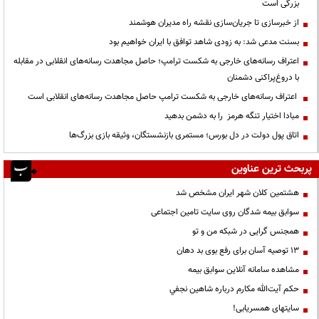
بزرگی است
از خبرسازی تا جریان‌سازی نقشه راه مدیران هوشمند
بسنت مدعی شد: به زودی شاهد توافق با ایران خواهیم بود
اعتراف رسانه‌های خارجی به شکست ترامپ؛ حاصل مجاهدت رسانه‌های انقلابی در مقابله
با دروغ‌پراکنی دشمنان
اعتراف رسانه‌های خارجی به شکست ترامپ حاصل مجاهدت رسانه‌های انقلابی است
مبادا اختیار تنگه هرمز را به دشمن بدهید
اتاق پول دولت در دل بورس؛ مستمری بازنشستگان، وثیقه بازی بزرگ‌ها
پربحث ترین عناوین
هشتمین کلان شهر ایران مشخص شد
سوابق بیمه شدگان روی سایت تامین اجتماعی
همجنس گرایی در شبکه من و تو
13 توصیه آسان برای رفع بوی بد دهان
مشاهده سامانه آنلاين سوابق بیمه
حكم آيت‌الله مكارم درباره شاهين نجفي
سایتهای همسریابی!