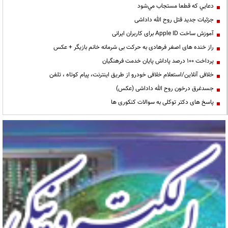
دعايي كه قطعا مستجاب مي‌شود
جزئیات جدید قتل روح الله داداشی
آموزش ساخت Apple ID برای کاربران ایرانی
راز خنده های اصغر فرهادی به حرکت بی شرمانه خانم بازیگر + عکس
پرداخت ۱۰۰ درصد پاداش پایان خدمت فرهنگیان
خلافی آنلاین/استعلام خلافی خودرو از طریق اینترنت، پیام کوتاه ، تلفن
جسدغرق درخون روح الله داداشی (عکس)
پاسخ های دکتر توکلی به سوالات کنکوری ها