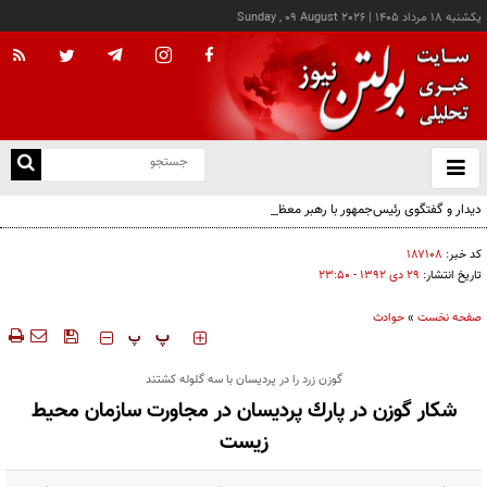
يکشنبه ۱۸ مرداد ۱۴۰۵
|
Sunday , 09 August 2026
از
و
ته
دیدار و گفتگوی رئیس‌جمهور با رهبر معظم انقلاب درباره مسائل اقتصادی و نظامی کشور
ن
نو
کد خبر:
۱۸۷۱۰۸
تاریخ انتشار:
۲۹ دی ۱۳۹۲ - ۲۳:۵۰
صفحه نخست
»
حوادث
‍‍‍ پ
پ
گوزن زرد را در پردیسان با سه گلوله کشتند
شكار گوزن در پارك پرديسان در مجاورت سازمان محيط
زيست