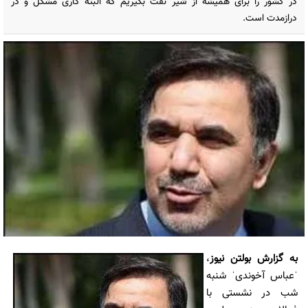
در کشور را برای همیشه از شیر نفت بگیریم که البته کاری مشکل و در
درازمدت است.
به گزارش
بولتن نیوز
،
ˈعباس آخوندیˈ شنبه
شب در نشستی با