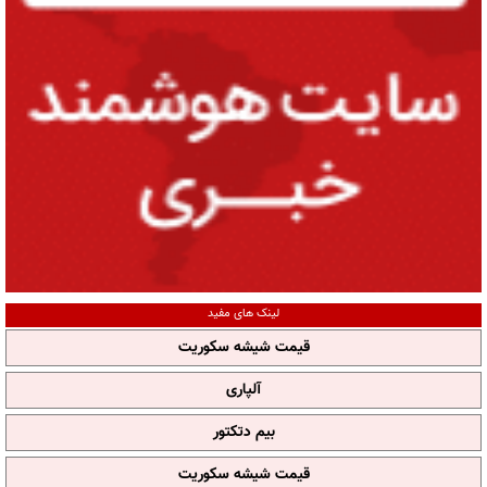
لینک های مفید
قیمت شیشه سکوریت
آلپاری
بیم دتکتور
قیمت شیشه سکوریت