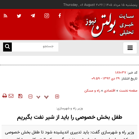
پنجشنبه ۱۵ مرداد ۱۴۰۵
|
Thursday , 06 August 2026
از
و
ته
درخواست شرکت گاز مازندران برای آمادگی مشترکان دربرابر زمستان
ن
نو
کد خبر:
۱۸۷۰۳۷
تاریخ انتشار:
۲۹ دی ۱۳۹۲ - ۰۹:۵۹
صفحه نخست
»
اقتصادی
»
راه و مسکن
‍‍‍ پ
پ
وزیر راه و شهرسازی:
طفل بخش خصوصی را باید از شیر نفت بگیریم
وزیر راه و شهرسازی گفت: باید تدبیری اندیشیده شود تا طفل بخش خصوصی