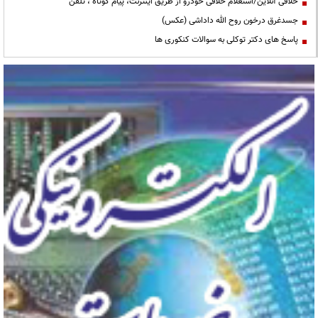
خلافی آنلاین/استعلام خلافی خودرو از طریق اینترنت، پیام کوتاه ، تلفن
جسدغرق درخون روح الله داداشی (عکس)
پاسخ های دکتر توکلی به سوالات کنکوری ها