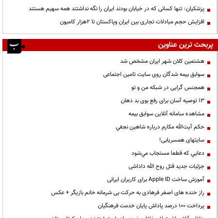
پزشکیان: تنها کسانی که در خیابان بودند ایران را نگه نداشتند همه سهیم هستند
افزایش حجم مبادلات تجاری بین ایران وپاکستان تا 2هزار کامیون
پربحث ترین عناوین
هشتمین کلان شهر ایران مشخص شد
سوابق بیمه شدگان روی سایت تامین اجتماعی
همجنس گرایی در شبکه من و تو
13 توصیه آسان برای رفع بوی بد دهان
مشاهده سامانه آنلاين سوابق بیمه
حكم آيت‌الله مكارم درباره شاهين نجفي
سایتهای همسریابی!
دعايي كه قطعا مستجاب مي‌شود
جزئیات جدید قتل روح الله داداشی
آموزش ساخت Apple ID برای کاربران ایرانی
راز خنده های اصغر فرهادی به حرکت بی شرمانه خانم بازیگر + عکس
پرداخت ۱۰۰ درصد پاداش پایان خدمت فرهنگیان