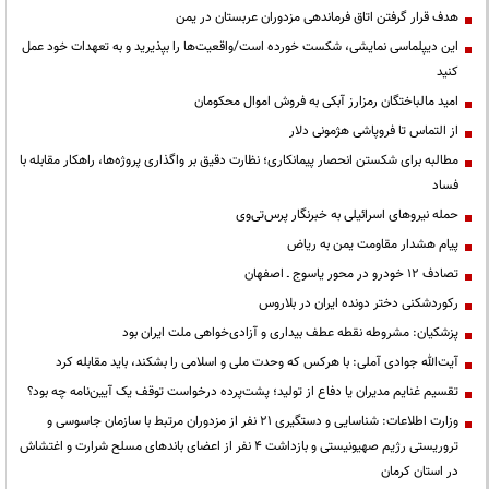
هدف قرار گرفتن اتاق‌ فرماندهی مزدوران عربستان در یمن
این دیپلماسی نمایشی، شکست خورده است/واقعیت‌ها را بپذیرید و به تعهدات خود عمل
کنید
امید مالباختگان رمزارز آبکی به فروش اموال محکومان
از التماس تا فروپاشی هژمونی دلار
مطالبه برای شکستن انحصار پیمانکاری؛ نظارت دقیق بر واگذاری پروژه‌ها، راهکار مقابله با
فساد
حمله نیروهای اسرائیلی به خبرنگار پرس‌تی‌وی
پیام هشدار مقاومت یمن به ریاض
تصادف ۱۲ خودرو در محور یاسوج ـ اصفهان
رکوردشکنی دختر دونده ایران در بلاروس
پزشکیان: مشروطه نقطه عطف بیداری و آزادی‌خواهی ملت ایران بود
آیت‌الله جوادی آملی: با هرکس که وحدت ملی و اسلامی را بشکند، باید مقابله کرد
تقسیم غنایم مدیران یا دفاع از تولید؛ پشت‌پرده درخواست توقف یک آیین‌نامه چه بود؟
وزارت اطلاعات: شناسایی و دستگیری ۲۱ نفر از مزدوران مرتبط با سازمان جاسوسی و
تروریستی رژیم صهیونیستی و بازداشت ۴ نفر از اعضای باندهای مسلح شرارت و اغتشاش
در استان کرمان