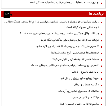
دو تروریست در عملیات نیروهای عراقی در «الانبار» دستگیر شدند
پربازدید ها
از رانت‌ شرکتهای خودروساز و تاسیس شرکتهای تراستی در اروپا تا تسخیر دستگاه نظارتی
با چه هدفی صورت گرفته است
چرا قالب وافل جایگزین سقف تیرچه بلوک در پروژه‌های مدرن شده است؟
جزئیات مذاکرات ایران و عمان برای بازگشایی تنگه هرمز
تخم‌مرغ‌هایی که در مرز پوسیدند تا اقتدار اداری اثبات شود
خودتحقیرها عریضه‌نویس کاخ سفید شده‌اند!
عملیات «نصر ۷» چه هدفی را دنبال می‌کرد؟
تشخیص روان‌شناختی ترامپ: «او تجسم خالص شیطان است!»
زلزله شهر یاسوج را لرزاند
آمریکا ویزای سفیر برزیل را باطل کرد
۲ گزینه صنعا برای ریاض
صادرات ۱۵ محصول کشاورزی آزاد شد
میانکاله در آتش می‌سوزد
مراسم عزاداری اربعین حسینی - کربلا