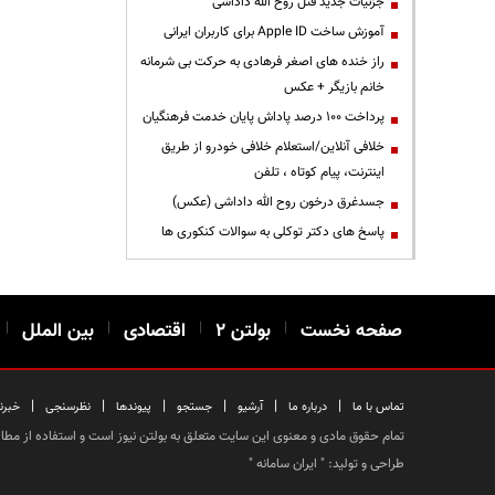
جزئیات جدید قتل روح الله داداشی
آموزش ساخت Apple ID برای کاربران ایرانی
راز خنده های اصغر فرهادی به حرکت بی شرمانه
خانم بازیگر + عکس
پرداخت ۱۰۰ درصد پاداش پایان خدمت فرهنگیان
خلافی آنلاین/استعلام خلافی خودرو از طریق
اینترنت، پیام کوتاه ، تلفن
جسدغرق درخون روح الله داداشی (عکس)
پاسخ های دکتر توکلی به سوالات کنکوری ها
صفحه نخست
|
بولتن ۲
|
اقتصادی
|
بین الملل
|
|
|
|
|
|
|
تماس با ما
درباره ما
آرشیو
جستجو
پیوندها
نظرسنجی
خبرن
تمام حقوق مادی و معنوی این سایت متعلق به بولتن نیوز است و استفاده از مطالب
طراحی و تولید: "
ایران سامانه
"