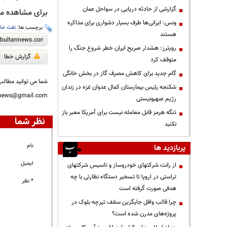
گزارشی از حادثه دریایی در سواحل عمان
برای مشاهده مطا
ونس: ایرانی‌ها طرف بسیار دشواری برای مذاکره
برچسب ها:
نفت خا
هستند
رویترز: هشدار صریح ایران خطر شروع جنگ را
گزارش خطا
متوقف کرد
گام جدید برای کاهش مصرف گاز در بخش خانگی
شما می توانید مطالب 
شکنجه رئیس بیمارستان کمال عدوان غزه در زندان
nnews@gmail.com
رژیم صهیونیستی
تنگه هرمز قابل معامله نیست برای آمریکا معبر باز
نظر شما
نکنید
نام
پربازدید ها
ایمیل
از رانت‌ شرکتهای خودروساز و تاسیس شرکتهای
تراستی در اروپا تا تسخیر دستگاه نظارتی با چه
* نظر
هدفی صورت گرفته است
چرا قالب وافل جایگزین سقف تیرچه بلوک در
پروژه‌های مدرن شده است؟