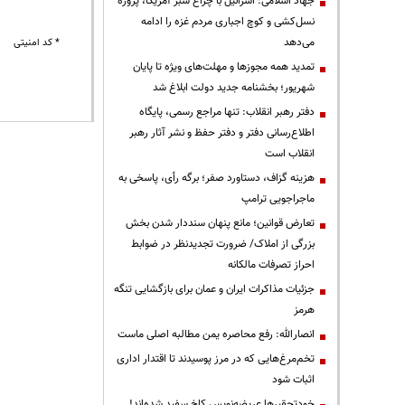
جهاد اسلامی: اسرائیل با چراغ سبز آمریکا، پروژه
نسل‌کشی و کوچ اجباری مردم غزه را ادامه
می‌دهد
* کد امنیتی
تمدید همه مجوزها و مهلت‌های ویژه تا پایان
شهریور؛ بخشنامه جدید دولت ابلاغ شد
دفتر رهبر انقلاب: تنها مراجع رسمی، پایگاه
اطلاع‌رسانی دفتر و دفتر حفظ و نشر آثار رهبر
انقلاب است
هزینه گزاف، دستاورد صفر؛ برگه رأی، پاسخی به
ماجراجویی ترامپ
تعارض قوانین؛ مانع پنهان سنددار شدن بخش
بزرگی از املاک/ ضرورت تجدیدنظر در ضوابط
احراز تصرفات مالکانه
جزئیات مذاکرات ایران و عمان برای بازگشایی تنگه
هرمز
انصارالله: رفع محاصره یمن مطالبه اصلی ماست
تخم‌مرغ‌هایی که در مرز پوسیدند تا اقتدار اداری
اثبات شود
خودتحقیرها عریضه‌نویس کاخ سفید شده‌اند!