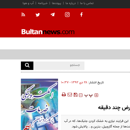
تماس با ما
|
درباره ما
|
پیوندها
|
خبرنامه
|
آب و هوا
تاریخ انتشار:
۲۸ دی ۱۳۹۲ - ۱۰:۳۷
‍‍‍ پ
پ
عرض چند دقیقه
 نفت تبدیل کند. این فرایند نیازی به خشک کردن جلبک‌ها، که در آب
‌ها از جمله گازوییل، بنزین و... پالایش شود.