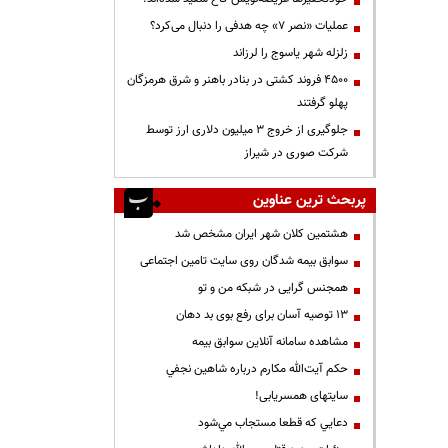
عملیات «نصر ۷» چه هدفی را دنبال می‌کرد؟
زلزله شهر یاسوج را لرزاند
۴۵۰۰ فروند کشتی در بنادر باهنر و شرق هرمزگان
پهلو گرفتند
جلوگیری از خروج ۳ میلیون دلاری ارز توسط
شرکت صوری در شیراز
پربحث ترین عناوین
هشتمین کلان شهر ایران مشخص شد
سوابق بیمه شدگان روی سایت تامین اجتماعی
همجنس گرایی در شبکه من و تو
13 توصیه آسان برای رفع بوی بد دهان
مشاهده سامانه آنلاين سوابق بیمه
حكم آيت‌الله مكارم درباره شاهين نجفي
سایتهای همسریابی!
دعايي كه قطعا مستجاب مي‌شود