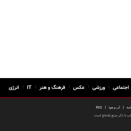
اجتماعی
|
ورزشی
|
عکس
|
فرهنگ و هنر
|
IT
|
انرژی
|
|
امه
آب و هوا
RSS
 با ذکر منبع بلامانع است.