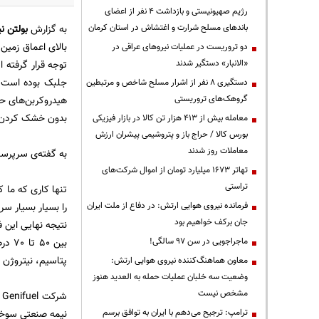
رژیم صهیونیستی و بازداشت ۴ نفر از اعضای
باندهای مسلح شرارت و اغتشاش در استان کرمان
به گزارش
بولتن نی
بالای اعماق زمی
دو تروریست در عملیات نیروهای عراقی در
«الانبار» دستگیر شدند
توجه قرار گرفته 
دستگیری ۸ نفر از اشرار مسلح شاخص و مرتبطین
گروهک‌های تروریستی
بدون خشک کردن در دما و فشار بالا مثلا 350 درجه 
معامله بیش از ۴۱۳ هزار تن کالا در بازار فیزیکی
بورس کالا / حراج باز و پتروشیمی پیشران ارزش
معاملات روز شدند
به گفته‌ی سرپرست
تهاتر ۱۶۷۳ میلیارد تومان از اموال شرکت‌های
تراستی
تنها کاری که ما ک
فرمانده نیروی هوایی ارتش: در دفاع از ملت ایران
را بسیار بسیار سری
جان برکف خواهیم بود
نتیجه نهایی این 
ماجراجویی در سن ۹۷ سالگی!
بین 
پتاسیم، نیتروژن و
معاون هماهنگ‌کننده نیروی هوایی ارتش:
وضعیت سه خلبان عملیات حمله به العدید هنوز
مشخص نیست
ترامپ: ترجیح می‌دهم با ایران به توافق برسم
نیمه صنعتی سوخت 