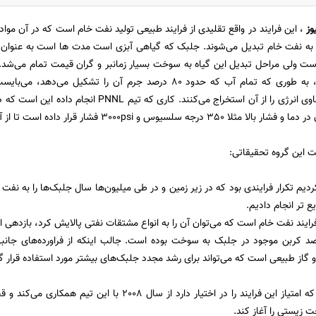
وز
، این فرایند در واقع تقلیدی از فرایند طبیعی تولید نفت خام است که در آن مو
ن به نفت خام تبدیل می‌شوند. جلبک که گیاهی آبزی است مدت ها است به عنوان 
است ولی مراحل تبدیل این گیاه به سوخت بسیار زمانبر و گران قیمت تمام می‌شد
جلبک بوده است، به طوری که تمام آب که حدود 80 درصد جرم آن را 
هیدروکربن‌های حاوی انرژی را از آن استخراج می‌کنند
سلسیوس و 3000psi فشار قرار داده است تا از آن نفت خام تولید کند.
 این گروه تحقیقاتی:
ردیم تکرار فرایندی بود که در زیر زمین و در طی میلیون‌ها سال جلبک‌ها را به نفت ت
ع تر انجام دادیم.
فرایند نفت خام است که می‌توان آن را به انواع مشتقات نفتی پالایش کرد، بازدهی
50 تا 70 درصد کربن موجود در جلبک به سوخت بوده است. جالب اینکه از فراورده‌های
 گاز طبیعی است که می‌تواند برای رشد مجدد جلبک‌های بیشتر مورد استفاده قرار گی
شرکت Genifuel که امتیاز این فرایند را در اختیار دارد از سا
زیستی را آغاز کند.