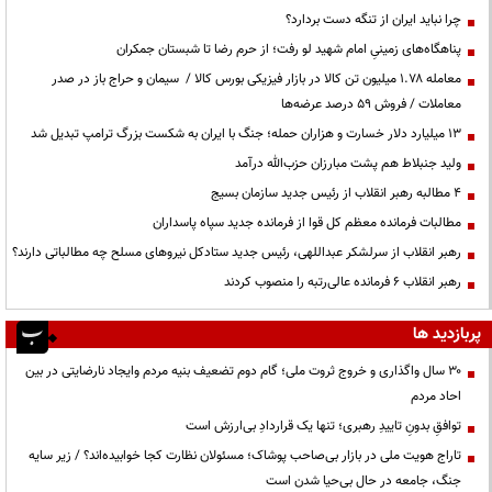
چرا نباید ایران از تنگه دست بردارد؟
پناهگاه‌های زمینیِ امام شهید لو رفت؛ از حرم رضا تا شبستان جمکران
معامله ۱.۷۸ میلیون تن کالا در بازار فیزیکی بورس کالا / سیمان و حراج باز در صدر
معاملات / فروش ۵۹ درصد عرضه‌ها
۱۳ میلیارد دلار خسارت و هزاران حمله؛ جنگ با ایران به شکست بزرگ ترامپ تبدیل شد
ولید جنبلاط هم پشت مبارزان حزب‌الله درآمد
۴ مطالبه رهبر انقلاب از رئیس جدید سازمان بسیج
مطالبات فرمانده معظم کل قوا از فرمانده جدید سپاه پاسداران
رهبر انقلاب از سرلشکر عبداللهی، رئیس جدید ستادکل نیروهای مسلح چه مطالباتی دارند؟
رهبر انقلاب ۶ فرمانده عالی‌رتبه را منصوب کردند
پربازدید ها
۳۰ سال واگذاری و خروج ثروت ملی؛ گام دوم تضعیف بنیه مردم وایجاد نارضایتی در بین
احاد مردم
توافقِ بدونِ تاییدِ رهبری؛ تنها یک قراردادِ بی‌ارزش است
تاراج هویت ملی در بازار بی‌صاحب پوشاک؛ مسئولان نظارت کجا خوابیده‌اند؟ / زیر سایه
جنگ، جامعه در حال بی‌حیا شدن است