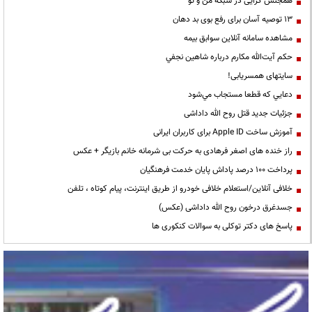
همجنس گرایی در شبکه من و تو
13 توصیه آسان برای رفع بوی بد دهان
مشاهده سامانه آنلاين سوابق بیمه
حكم آيت‌الله مكارم درباره شاهين نجفي
سایتهای همسریابی!
دعايي كه قطعا مستجاب مي‌شود
جزئیات جدید قتل روح الله داداشی
آموزش ساخت Apple ID برای کاربران ایرانی
راز خنده های اصغر فرهادی به حرکت بی شرمانه خانم بازیگر + عکس
پرداخت ۱۰۰ درصد پاداش پایان خدمت فرهنگیان
خلافی آنلاین/استعلام خلافی خودرو از طریق اینترنت، پیام کوتاه ، تلفن
جسدغرق درخون روح الله داداشی (عکس)
پاسخ های دکتر توکلی به سوالات کنکوری ها