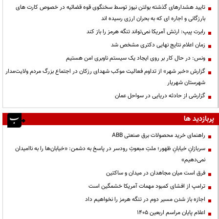
تایید هشدارهای گذشته بولتن نیوز توسط سخنگوی قوه قضائیه در خصوص کارت های
بارزگانی و اجاره ای که به بحران ارزی رسیده اند
رابرت پیپ: ارتش آمریکا نمی‌تواند تنگه هرمز را باز کند
زمان اعلام نتایج نهایی دکتری مشخص شد
ونس: در حال کار بر روی ایجاد یک سیستم ناوبری امن هستیم
گزارش «خبر شهر» از تداوم فعالیت موکب شهدای رزکان در اجتماع بزرگ مردم ولایت‌مدار
شهرستان شهریار
گزارشی از حادثه دریایی در سواحل عمان
پربازدید ها
راهنمای خرید محصولات برق صنعتی ABB
سربازانِ خیابانِ ظهور؛ ملتِ مبعوثِ رودسر در پاسخ به دشمن: «خیابان‌ها را به ناامیدان
نمی‌دهیم»
فرق است میان مجاهدان در میدان و ساکتین
ترامپ از افشای کمبود مهمات آمریکا خشمگین است
اجازه باز شدن مسیر دوم در تنگه هرمز را نخواهیم داد
اعلام پایان مراسم اربعین ۱۴۰۵