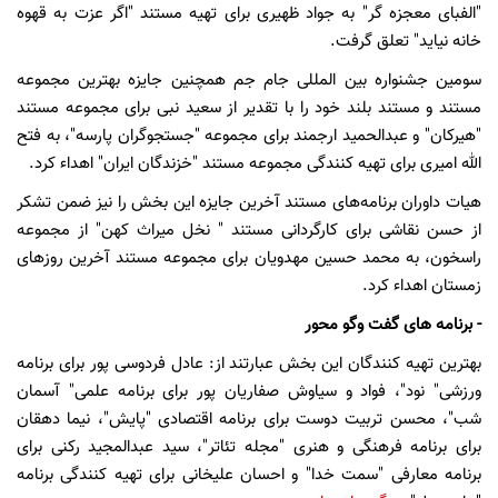
"الفبای معجزه گر" به جواد ظهیری برای تهیه مستند "اگر عزت به قهوه
خانه نیاید" تعلق گرفت.
سومین جشنواره بین المللی جام جم همچنین جایزه بهترین مجموعه
مستند و مستند بلند خود را با تقدیر از سعید نبی برای مجموعه مستند
"هیرکان" و عبدالحمید ارجمند برای مجموعه "جستجوگران پارسه"، به فتح
الله امیری برای تهیه کنندگی مجموعه مستند "خزندگان ایران" اهداء کرد.
هیات داوران برنامه‌های مستند آخرین جایزه این بخش را نیز ضمن تشکر
از حسن نقاشی برای کارگردانی مستند " نخل میراث کهن" از مجموعه
راسخون، به محمد حسین مهدویان برای مجموعه مستند آخرین روزهای
زمستان اهداء کرد.
- برنامه های گفت وگو محور
بهترین تهیه کنندگان این بخش عبارتند از: عادل فردوسی پور برای برنامه
ورزشی" نود"، فواد و سیاوش صفاریان پور برای برنامه علمی" آسمان
شب"، محسن تربیت دوست برای برنامه اقتصادی "پایش"، نیما دهقان
برای برنامه فرهنگی و هنری "مجله تئاتر"، سید عبدالمجید رکنی برای
برنامه معارفی "سمت خدا" و احسان علیخانی برای تهیه کنندگی برنامه