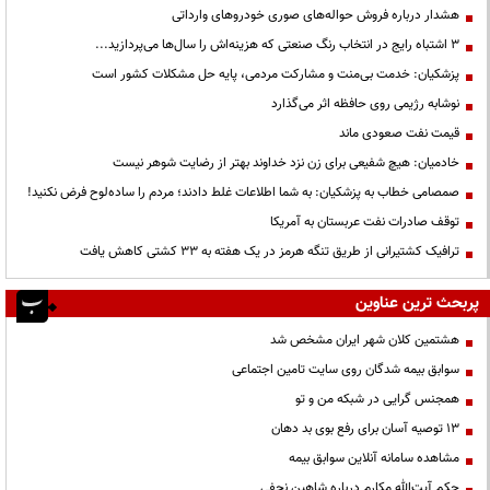
هشدار درباره فروش حواله‌های صوری خودروهای وارداتی
3 اشتباه رایج در انتخاب رنگ صنعتی که هزینه‌اش را سال‌ها می‌پردازید...
پزشکیان: خدمت بی‌منت و مشارکت مردمی، پایه حل مشکلات کشور است
نوشابه رژیمی روی حافظه اثر می‌گذارد
قیمت نفت صعودی ماند
خادمیان: هیچ شفیعی برای زن نزد خداوند بهتر از رضایت شوهر نیست
صمصامی خطاب به پزشکیان: به شما اطلاعات غلط دادند؛ مردم را ساده‌لوح فرض نکنید!
توقف صادرات نفت عربستان به آمریکا
ترافیک کشتیرانی از طریق تنگه هرمز در یک هفته به ۳۳ کشتی کاهش یافت
پربحث ترین عناوین
هشتمین کلان شهر ایران مشخص شد
سوابق بیمه شدگان روی سایت تامین اجتماعی
همجنس گرایی در شبکه من و تو
13 توصیه آسان برای رفع بوی بد دهان
مشاهده سامانه آنلاين سوابق بیمه
حكم آيت‌الله مكارم درباره شاهين نجفي