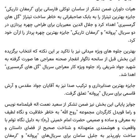
هیات داوران ضمن تشکر از ساسان توکلی فارسانی برای "ارمغان تاریکی"
جایزه بهترین تیتراژ را به بابک صاحبقرانی به خاطر ساخت تیتراژ "گل های
گرمسیری" اهداء کرد و جلال الدین معیریان برای طراحی چهره پردازی در
دو سریال "پروانه" و "ارمغان تاریکی" جایزه بهترین چهره پرداز را ازآن خود
کرد.
بهترین جلوه های ویژه میدانی نیز با تاکید بر این نکته که انتخاب برگزیده
این بخش قبل از سانحه ناگوار انفجار صحنه معراجی ها صورت گرفته به
شهید جواد شریفی راد جلوه ویژه کار معراجی سریال "گل های گرمسیری"
اهدا شد.
جایزه بهترین صدابرداری و ترکیب صدا نیز به آقایان جواد مقدس و آرش
قاسمی برای سریال "پروانه" تعلق گرفت.
جوایز پایانی این بخش نیز ضمن تشکر از سعید نعمت اله فیلمنامه نویس
و راما قویدل کارگردان مجموعه "روح الله" به خاطر خلاقیت و نگاه لطیف
به معرفی و ساده و صمیمی حضرت امام خمینی (ره)؛ به دلیل نگاه توام با
واقعیت و هوشمندی متعهدانه و شناخت صحیح از فضای داستان و
ساخت باورپذیر به جلیل سامان برای سریال‌های "پروانه" و "ارمغان