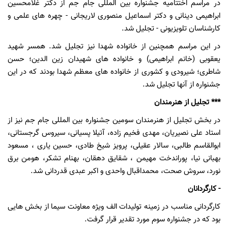
در مراسم اختتامیه جشنواره بین المللی جام جم از دکتر غلامحسین
ابراهیمی دینانی و دکتر اسماعیل منصوری لاریجانی - چهره های علمی و
کارشناسان تلویزیونی - تجلیل شد.
در این مراسم همچنین از خانواده شهدا نیز تجلیل شد. همسر شهید
یعقوبی (خانم ابراهیمی) و خانواده های شهیدان زین الدین؛ حسن
شاطری؛ شیرودی و کشوری از خانواده های معظم شهدا بودند که در این
جشنواره از آنها تجلیل شد.
*** تجلیل از هنرمندان
در بخش تجلیل از هنرمندان سومین جشنواره بین المللی جام جم نیز از
استاد علی نصیریان، مهدی فخیم زاده، آتیلا پسیانی، سیروس گرجستانی،
ابوالقاسم طالبی، سالار عقیلی، پرویز شیخ طادی، حسین یاری ، مسعود
بهبانی نیا، پوراندخت مهیمن ، شقایق دهقان، بهنام تشکر، هومن برق
نورد، سروش صحت، محمداقبال واحدی و اکبر عبدی قدردانی شد.
- کارگردانان
کارگردانی مناسب در زمینه تولیدات الف ویژه معاونت سیما از بخش هایی
بود که در جشنواره سوم مورد تقدیر قرار گرفت.