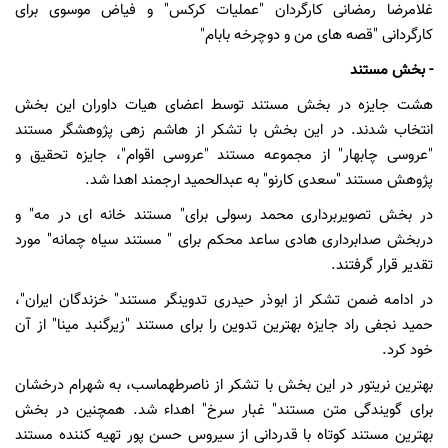
غلامرضا رمضانی کارگردان "عملیات کرکس" و فیاض موسوی برای
کارگردانی "قصه های من و دوچرخه بابام"
- بخش مستند
هشت جایزه در بخش مستند توسط اعضای هیات داوران این بخش
انتخاب شدند. در این بخش با تشکر از هاشم زهی پژوهشگر مستند
"عروسی چابهار" از مجموعه مستند "عروسی اقوام"، جایزه تحقیق و
پژوهش مستند "سعدی کارنو" به عبدالحمید ارجمند اهدا شد.
در بخش تصویربرداری محمد رسولی برای" مستند خانه ای در مه" و
دربخش صدابرداری هادی ساعد محکم برای " مستند سیاه چمانه" مورد
تقدیر قرار گرفتند.
در ادامه ضمن تشکر از ابوذر حیدری تدوینگر مستند" خزندگان ایران"،
حمید نجفی راد جایزه بهترین تدوین را برای مستند "زیرگنبد مینا" از آن
خود کرد.
بهترین نریتور در این بخش با تشکر از ناصرطهماسب، به شهرام درخشان
برای گویندگی متن مستند" غبار سرخ" اهداء شد. همچنین در بخش
بهترین مستند کوتاه با قدردانی از سیروس حسن پور تهیه کننده مستند