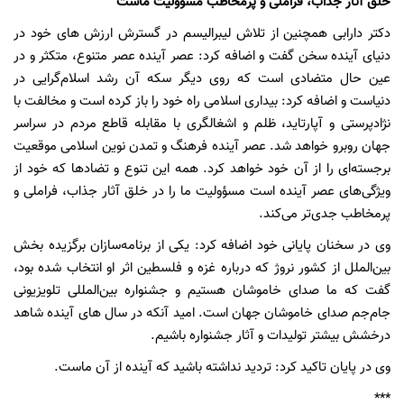
خلق آثار جذاب، فراملی و پرمخاطب مسؤولیت ماست
دکتر دارابی همچنین از تلاش لیبرالیسم در گسترش ارزش های خود در
دنیای آینده سخن گفت و اضافه کرد: عصر آینده عصر متنوع، متکثر و در
عین حال متضادی است که روی دیگر سکه آن رشد اسلام‌گرایی در
دنیاست و اضافه کرد: بیداری اسلامی راه خود را باز کرده است و مخالفت با
نژادپرستی و آپارتاید، ظلم و اشغالگری با مقابله قاطع مردم در سراسر
جهان روبرو خواهد شد. عصر آینده فرهنگ و تمدن نوین اسلامی موقعیت
برجسته‌ای را از آن خود خواهد کرد. همه این تنوع و تضادها که خود از
ویژگی‌های عصر آینده است مسؤولیت ما را در خلق آثار جذاب، فراملی و
پرمخاطب جدی‌تر می‌کند.
وی در سخنان پایانی خود اضافه کرد: یکی از برنامه‌سازان برگزیده بخش
بین‌الملل از کشور نروژ که درباره غزه و فلسطین اثر او انتخاب شده بود،
‌گفت که ما صدای خاموشان هستیم و جشنواره بین‌المللی تلویزیونی
جام‌جم صدای خاموشان جهان است. امید آنکه در سال های آینده شاهد
درخشش بیشتر تولیدات و آثار جشنواره باشیم.
وی در پایان تاکید کرد: تردید نداشته باشید که آینده از آن ماست.
***