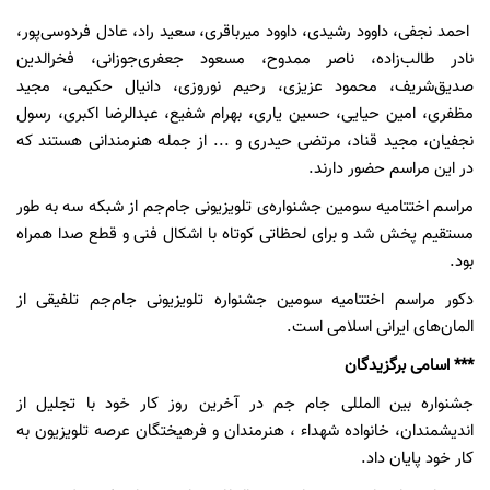
احمد نجفی، داوود رشیدی، داوود میرباقری، سعید راد، عادل فردوسی‌پور،
نادر طالب‌زاده، ناصر ممدوح، مسعود جعفری‌جوزانی، فخرالدین
صدیق‌شریف، محمود عزیزی، رحیم نوروزی، دانیال حکیمی، مجید
مظفری، امین حیایی، حسین یاری، بهرام شفیع، عبدالرضا اکبری، رسول
نجفیان، مجید قناد، مرتضی حیدری و ... از جمله هنرمندانی هستند که
در این مراسم حضور دارند.
مراسم اختتامیه سومین جشنواره‌ی تلویزیونی جام‌جم از شبکه سه به طور
مستقیم پخش شد و برای لحظاتی کوتاه با اشکال فنی و قطع صدا همراه
بود.
دکور مراسم اختتامیه سومین جشنواره تلویزیونی جام‌جم تلفیقی از
المان‌های ایرانی اسلامی است.
*** اسامی برگزیدگان
جشنواره بین المللی جام جم در آخرین روز کار خود با تجلیل از
اندیشمندان، خانواده شهداء ، هنرمندان و فرهیختگان عرصه تلویزیون به
کار خود پایان داد.