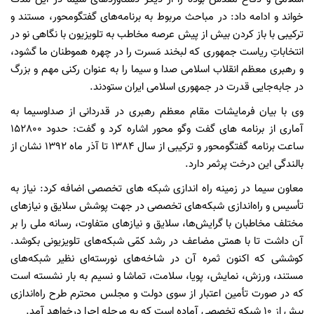
خواند و ادامه داد: در مباحث مربوط به برنامه‌های گفتگومحور، مستند و
ترکیبی با باز کردن بیش از پیش عرصه‌ مخاطب به تلویزیون با نگاهی نو در
انتخاباتِ ریاست جمهوری که لبخند مَسرت را در چهره هموطنان ما گشود،
و رهبری معظم انقلاب اسلامی صدا و سیما را به عنوان رکنی مهم و بزرگ
در جابه‌جایی قدرت در جمهوری اسلامی ایران ستودند.
وی با بیان فرمایشات مقام معظم رهبری در قدردانی از صداوسیما به
آماری از برنامه های گفت وگو محور اشاره کرد و گفت: حدود 152800
ساعت برنامه گفتگومحور و ترکیبی از سال 1384 تا آذر ماه 1392 نشان از
بالندگی این درخت پرثمر دارد.
معاون سیما در زمینه راه اندازی شبکه های تخصصی اضافه کرد: نیاز به
تأسیس و راه‌اندازی شبکه‌های تخصصی در جهت پوشش سلایق و نیازهای
مختلف مخاطبان با گرایش‌ها، سلایق و نیازهای متفاوت، رسانه ملی را بر
آن داشت تا با همتی مضاعف در رشد کمّی شبکه‌های تلویزیونی بکوشد.
کوششی که اکنون ثمره آن در شاخه‌های نورسته‌ای نظیر شبکه‌های
مستند، ورزش، نمایش، پویا، سلامت، تماشا و نسیم به بار نشسته است
که در صورت تأمین اعتبار از سوی دولت و مجلس محترم طرح راه‌اندازی
بیش از 10 شبکه تخصصی آماده است که به مرحله اجرا درخواهد آمد.