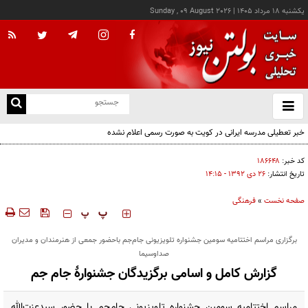
يکشنبه ۱۸ مرداد ۱۴۰۵
|
Sunday , 09 August 2026
از
و
ته
خبر تعطیلی مدرسه ایرانی در کویت به صورت رسمی اعلام نشده
ن
نو
کد خبر:
۱۸۶۶۴۸
تاریخ انتشار:
۲۶ دی ۱۳۹۲ - ۱۴:۱۵
صفحه نخست
»
فرهنگی
‍‍‍ پ
پ
برگزاری مراسم اختتامیه سومین جشنواره تلویزیونی جام‌جم باحضور جمعی از هنرمندان و مدیران
صداوسیما
گزارش کامل و اسامی برگزیدگان جشنوارۀ جام جم
مراسم اختتامیه سومین جشنواره تلویزیونی جام‌جم با حضور سیدعزت‌الله