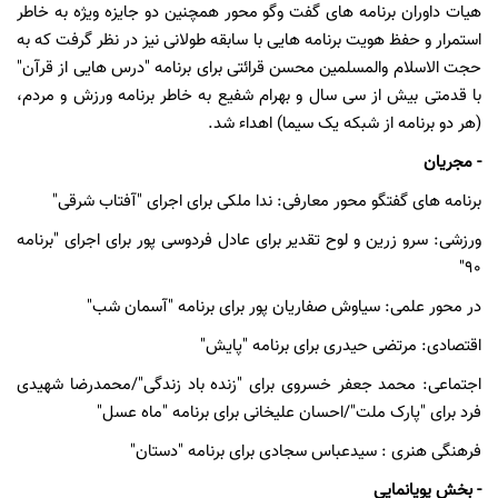
هیات داوران برنامه های گفت وگو محور همچنین دو جایزه ویژه به خاطر
استمرار و حفظ هویت برنامه هایی با سابقه طولانی نیز در نظر گرفت که به
حجت الاسلام والمسلمین محسن قرائتی برای برنامه "درس هایی از قرآن"
با قدمتی بیش از سی سال و بهرام شفیع به خاطر برنامه ورزش و مردم،
(هر دو برنامه از شبکه یک سیما) اهداء شد.
- مجریان
برنامه های گفتگو محور معارفی: ندا ملکی برای اجرای "آفتاب شرقی"
ورزشی: سرو زرین و لوح تقدیر برای عادل فردوسی پور برای اجرای "برنامه
90"
در محور علمی: سیاوش صفاریان پور برای برنامه "آسمان شب"
اقتصادی: مرتضی حیدری برای برنامه "پایش"
اجتماعی: محمد جعفر خسروی برای "زنده باد زندگی"/محمدرضا شهیدی
فرد برای "پارک ملت"/احسان علیخانی برای برنامه "ماه عسل"
فرهنگی هنری : سیدعباس سجادی برای برنامه "دستان"
- بخش پویانمایی