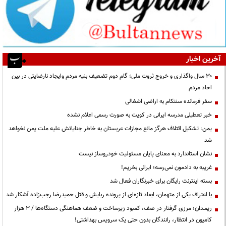
آخرین اخبار
۳۰ سال واگذاری و خروج ثروت ملی؛ گام دوم تضعیف بنیه مردم وایجاد نارضایتی در بین
احاد مردم
سفر فرمانده سنتکام به اراضی اشغالی
خبر تعطیلی مدرسه ایرانی در کویت به صورت رسمی اعلام نشده
یمن: تشکیل ائتلاف هرگز مانع مجازات عربستان به خاطر جنایاتش علیه ملت یمن نخواهد
شد
نشان استاندارد به معنای پایان مسئولیت خودروساز نیست
غریبه به دادمون نمی‌رسه؛ ایرانی بخریم!
بسته اینترنت رایگان برای خبرنگاران فعال شد
با اعتراف یکی از متهمان، ابعاد تازه‌ای از پرونده ربایش و قتل حمیدرضا رجب‌زاده آشکار شد
ریمـدان؛ مرزی گرفتار در صف، کمبود زیرساخت و ضعف هماهنگی دستگاه‌ها / ۳ هزار
کامیون در انتظار، رانندگان بدون حتی یک سرویس بهداشتی!