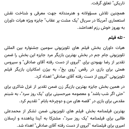
تاریکی" تعلق گرفت.
همچنین تلاش مسؤولانه و هنرمندانه جهت معرفی و شناخت نقش
استعماری آمریکا در سریال "یک مشت پر عقاب" جایزه ویژه هیات داوران
به بهروز خوش رزم اهداءشد.
- تله فیلم
هیات داوران بخش فیلم های تلویزیونی سومین جشنواره بین المللی
تلویزیونی جام جم در بخش بهترین بازیگر مرد جایزه این بخش را ضمن
تقدیر از رضا بهبودی برای "آبروی از دست رفته آقای صادقی" و سیروس
همتی برای بازی در رقص "روی یخ"، به بیژن امکانیان بازیگر فیلم
تلویزیونی "آبروی از دست رفته آقای صادقی" اهداء کرد.
در همین بخش جایزه بهترین بازیگر زن ضمن تقدیر از غزل شاکری برای
"حتی اگر شب باشد" و معصومه میرحسینی برای "یک روز سرد"، به شبنم
مقدمی برای بازی در "قصه های من و دوچرخه بابام " تقدیم کرد.
بهترین فیلمنامه بخش فیلم های تلویزیونی ضمن تشکر از محمدعلی
طالبی برای فیلمنامه "یک روز سرد"، مشترکا به آیدا پناهنده و ارسلان
امیری برای فیلمنامه "آبروی از دست رفته آقای صادقی" اهداء شد.