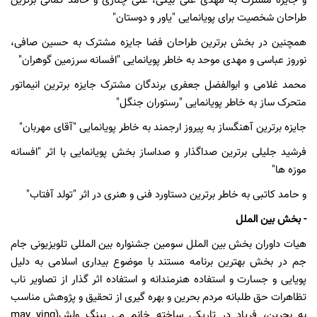
و جایزه مشترک به مهدی علی بیگی، علی چناری و حامد کمالی برترین
طراحان شخصیت برای پویانمایی "یاور و دوستان"
همچنین در بخش برترین طراحان فضا جایزه مشترک به حسین صافی،
نوروز عباسی و مهدی موحد به خاطر پویانمایی "افسانه سرزمین گوهران"
محمد غلامی و ابوالفضل جعفری برندگان مشترک جایزه برترین انیماتور
متحرک ساز به خاطر پویانمایی "رستوران جنگل"
جایزه برترین آهنگساز به پیروز ارجمند به خاطر پویانمایی "آقای مهربان"
فرشید جلیلی برترین صداگذار و صداساز بخش پویانمایی با اثر "افسانه
موزه ها"
و حامد کاتبی به خاطر برترین دستاورد فنی و هنری در اثر "تولد آفتاب"
- بخش بین الملل
هیات داوران بخش بین الملل سومین جشنواره بین المللی تلویزیونی جام
جم در بخش بهترین برنامه مستند با موضوع بیداری اسلامی به دلیل
پویایی و جسارت و استفاده هنرمندانه و استفاده اثر گذار از تصاویر ناب
تظاهرات حق طلبانه مردم بحرین و بهره گیری از تحقیق و پژوهش مناسب
به بحرین، فریاد در تاریکی ساخته خانم می یینگ ولش(may ying