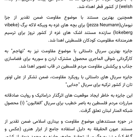
welsh) از کشور قطر اهداء شد.
همچنین بهترین مستند با موضوع مقاومت ضمن تقدیر از جزا
نیومان(jezza Neumann) برای بچه های غزه به ویبکه لاکه برگ (vibeke
lokeberg) سازنده مستند اشک های غزه از کشور نروژ برای ترسیم
هنرمندانه مظلومیت کودکان فلسطینی اهدا شد.
جایزه بهترین سریال داستانی با موضوع مقاومت نیز به "تهاجم" به
کارگردانی شوقی الماجری محصول مشترک اردن و سوریه برای فضاسازی
جذاب و پرکشش مقاومت مردم فلسطین در قاب تصویر اهدا شد.
جایزه سریال های داستانی با رویکرد مقاومت، ضمن تشکر از علی اونور
تان از کشور ترکیه برای سریال "جدایی"
این جایزه به خاطر ایجاد موقعیت های اثرگذار دراماتیک و روایت صادقانه
مبارزات مردم فلسطین به باصر خطیب برای سریال "الغالبون" (1) محصول
شبکه المنار لبنان تعلق گرفت.
در حوزه مستندهای موضوع مقاومت و بیداری اسلامی ضمن تقدیر از
مستند عیون الحقیقة به دلیل استفاده جامع از ابزار هنری (عکس و
گرافیک) و نیز بهره‌گیری از تحقیق جامع، جایزه به محمد دبوق از کشور