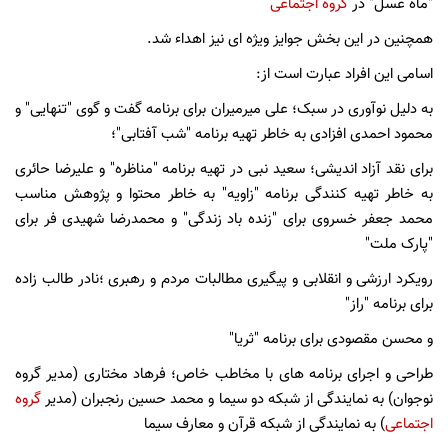
"ماه عسل" در
گروه اجتماعی
همچنین در این بخش جوایز ویژه ای نیز اهداء شد.
اسامی این افراد عبارت است از:
به دلیل نوآوری در سبک؛ علی میرمیران برای برنامه گفت و گوی "تنهایی" و
محمود احمدی افزادی به خاطر تهیه برنامه "شب آفتابی"؛
برای نقد آزاد اندیشی؛ سعید نبی در تهیه برنامه "مناظره" و علیرضا حائری
به خاطر تهیه کنندگی برنامه "زاویه" به خاطر محتوا و پژوهش مناسب
محمد جعفر خسروی برای "زنده باد زندگی" و محمدرضا شهیدی فر برای
"پارک ملت"
رویکرد ارزشی و انقلابی و پیگیری مطالبات مردم و رهبری ؛نادر طالب زاده
برای برنامه "راز"
و محسن مقصودی برای برنامه "ثریا"
طراحی و اجرای برنامه های با مخاطب خاص؛ فرهاد مختاری (مدیر گروه
نوجوان) به نمایندگی از شبکه دو سیما و محمد حسین رنجبران (مدیر
گروه
اجتماعی
) به نمایندگی از شبکه قرآن و معارف سیما