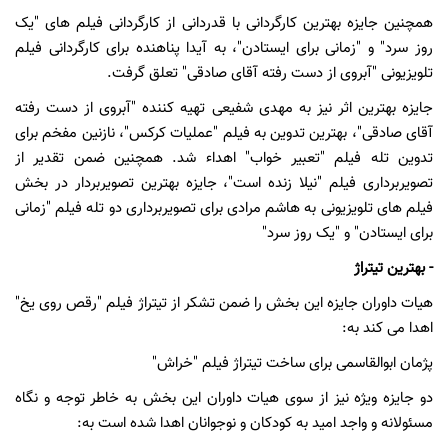
همچنین جایزه بهترین کارگردانی با قدردانی از کارگردانی فیلم های "یک
روز سرد" و "زمانی برای ایستادن"، به آیدا پناهنده برای کارگردانی فیلم
تلویزیونی "آبروی از دست رفته آقای صادقی" تعلق گرفت.
جایزه بهترین اثر نیز به مهدی شفیعی تهیه کننده "آبروی از دست رفته
آقای صادقی"، بهترین تدوین به فیلم "عملیات کرکس"، نازنین مفخم برای
تدوین تله فیلم "تعبیر خواب" اهداء شد. همچنین ضمن تقدیر از
تصویربرداری فیلم "نیلا زنده است"، جایزه بهترین تصویربردار در بخش
فیلم های تلویزیونی به هاشم مرادی برای تصویربرداری دو تله فیلم "زمانی
برای ایستادن" و "یک روز سرد"
- بهترین تیتراژ
هیات داوران جایزه این بخش را ضمن تشکر از تیتراژ فیلم "رقص روی یخ"
اهدا می کند به:
پژمان ابوالقاسمی برای ساخت تیتراژ فیلم "خراش"
دو جایزه ویژه نیز از سوی هیات داوران این بخش به خاطر توجه و نگاه
مسئولانه و واجد امید به کودکان و نوجوانان اهدا شده است به: