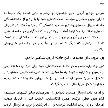
***
سپس مهدی فرجی، دبیر جشنواره جام‌جم و مدیر شبکه یک سیما به
عنوان اولین سخنران مراسم، صحبت‌های خود را با یادی از کشته‌شدگان
حادثه سریال «معراجی‌ها»ی مسعود ده‌نمکی آغاز کرد و گفت: در شرایطی
که برای اختتامیه جشنواره آماده می‌شدیم حادثه ناگواری در جامعه هنری
ما رخ داد که در پی آن پنج تن از هنرمندان ارجمند ما جانشان را از دست
دادند. امیدوارم که دیگر شاهد چنین وقایعی در جامعه‌ی هنری‌مان
نباشیم.
وی افزود: برای مصدومان این حادثه آرزوی سلامتی داریم.
دبیر جشنواره جام‌جم در ادامه صحبت‌های خود بیان کرد: یک هفته پس
از دومین جشنواره خداوند به ما توفیق داد تا دبیرخانه دایمی جشنواره را
تشکیل دهیم؛ ضمن اینکه امسال نیز همان‌طور که وعده داده بودیم
جشنواره شکل بین‌المللی به خود گرفت.
او ادامه داد: امسال میزبان تعدادی از هنرمندان سایر کشورها هستیم،
کشورهای قطر، ترکیه، مصر، انگلستان، آلمان، لبنان، کانادا، سوئد،
آمریکا، نروژ، اردن، امارات، فرانسه و ... آثارشان را برای ما ارسال کردند