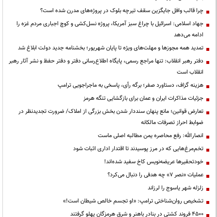
چرا قالب وافل جایگزین سقف تیرچه بلوک در پروژه‌های مدرن شده است؟
جهاد اسلامی: اسرائیل با چراغ سبز آمریکا، پروژه نسل‌کشی و کوچ اجباری مردم غزه را
ادامه می‌دهد
تمدید همه مجوزها و مهلت‌های ویژه تا پایان شهریور؛ بخشنامه جدید دولت ابلاغ شد
دفتر رهبر انقلاب: تنها مراجع رسمی، پایگاه اطلاع‌رسانی دفتر و دفتر حفظ و نشر آثار رهبر
انقلاب است
هزینه گزاف، دستاورد صفر؛ برگه رأی، پاسخی به ماجراجویی ترامپ
جزئیات مذاکرات ایران و عمان برای بازگشایی تنگه هرمز
تعارض قوانین؛ مانع پنهان سنددار شدن بخش بزرگی از املاک/ ضرورت تجدیدنظر در
ضوابط احراز تصرفات مالکانه
انصارالله: رفع محاصره یمن مطالبه اصلی ماست
تخم‌مرغ‌هایی که در مرز پوسیدند تا اقتدار اداری اثبات شود
خودتحقیرها عریضه‌نویس کاخ سفید شده‌اند!
عملیات «نصر ۷» چه هدفی را دنبال می‌کرد؟
زلزله شهر یاسوج را لرزاند
تشخیص روان‌شناختی ترامپ: «او تجسم خالص شیطان است!»
۴۵۰۰ فروند کشتی در بنادر باهنر و شرق هرمزگان پهلو گرفتند