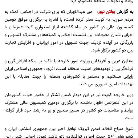
روابط و تحولات منطقه گفت‌وگو کرد.
به گزارش
بولتن نیوز
،
امیر عبداللهیان که برای شرکت در اجلاس کمک به
مردم سوریه به کویت سفر کرده است، با اشاره به برگزاری موفق دومین
کمیسیون عالی دو کشور در ماه گذشته ابراز امیدواری کرد: همزمان با
اجرایی شدن مصوبات این نشست اجلاس، کمیته‌های مشترک کنسولی و
بازرگانی در آینده نزدیک جهت تسهیل در امور ایرانیان و افزایش تجارت
بین دو کشور برگزار شود.
معاون عربی و آفریقایی وزارت امور خارجه با تاکید بر اینکه افراطی‌گری و
فرقه‌گرایی از تهدیدهای امنیت منطقه است، افزود: جمهوری اسلامی ایران
رایزنی مستقیم و مستمر با کشورهای منطقه را جهت مقابله با این
تهدیدات امری ضروری می داند.
وزیر خارجه کویت نیز در این دیدار ضمن تشکر از حضور هیات کشورمان
در این کنفرانس اظهار داشت: با برگزاری دومین کمیسیون عالی مشترک
روابط و مناسبات دو کشور در مسیر صحیح و رو به رشد خود قرار گرفته
است.
شیخ صباح الخالد ضمن تبریک توافق اخیر بین جمهوری اسلامی ایران و
کشورهای 1+5 جهت اجرای توافقنامه ‍‍‍ژنو تاکید نمود: اجرایی شدن این