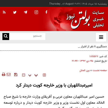
پنجشنبه ۱۵ مرداد ۱۴۰۵
|
Thursday , 06 August 2026
از
و
ته
دستگیری ۸ نفر از اشرار مسلح شاخص و مرتبطین گروهک‌های تروریستی
ن
نو
کد خبر:
۱۸۶۵۷۷
تاریخ انتشار:
۲۵ دی ۱۳۹۲ - ۲۱:۴۶
صفحه نخست
»
بین الملل
‍‍‍ پ
پ
امیرعبداللهیان با وزیر خارجه کویت دیدار کرد
حسین امیر عبداللهیان معاون عربی و آفریقای وزارت خارجه با شیخ صباح
الخالد معاون اول نخست وزیر و وزیر خارجه کویت دیدار و درباره توسعه