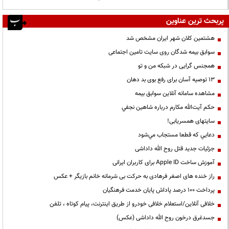
پربحث ترین عناوین
هشتمین کلان شهر ایران مشخص شد
سوابق بیمه شدگان روی سایت تامین اجتماعی
همجنس گرایی در شبکه من و تو
13 توصیه آسان برای رفع بوی بد دهان
مشاهده سامانه آنلاين سوابق بیمه
حكم آيت‌الله مكارم درباره شاهين نجفي
سایتهای همسریابی!
دعايي كه قطعا مستجاب مي‌شود
جزئیات جدید قتل روح الله داداشی
آموزش ساخت Apple ID برای کاربران ایرانی
راز خنده های اصغر فرهادی به حرکت بی شرمانه خانم بازیگر + عکس
پرداخت ۱۰۰ درصد پاداش پایان خدمت فرهنگیان
خلافی آنلاین/استعلام خلافی خودرو از طریق اینترنت، پیام کوتاه ، تلفن
جسدغرق درخون روح الله داداشی (عکس)