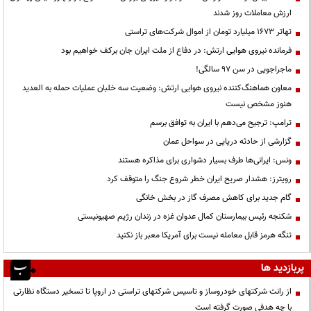
ارزش معاملات روز شدند
تهاتر ۱۶۷۳ میلیارد تومان از اموال شرکت‌های تراستی
فرمانده نیروی هوایی ارتش: در دفاع از ملت ایران جان برکف خواهیم بود
ماجراجویی در سن ۹۷ سالگی!
معاون هماهنگ‌کننده نیروی هوایی ارتش: وضعیت سه خلبان عملیات حمله به العدید
هنوز مشخص نیست
ترامپ: ترجیح می‌دهم با ایران به توافق برسم
گزارشی از حادثه دریایی در سواحل عمان
ونس: ایرانی‌ها طرف بسیار دشواری برای مذاکره هستند
رویترز: هشدار صریح ایران خطر شروع جنگ را متوقف کرد
گام جدید برای کاهش مصرف گاز در بخش خانگی
شکنجه رئیس بیمارستان کمال عدوان غزه در زندان رژیم صهیونیستی
تنگه هرمز قابل معامله نیست برای آمریکا معبر باز نکنید
پربازدید ها
از رانت‌ شرکتهای خودروساز و تاسیس شرکتهای تراستی در اروپا تا تسخیر دستگاه نظارتی
با چه هدفی صورت گرفته است