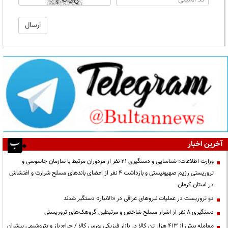
آخرین اخبار
وزارت اطلاعات: شناسایی و دستگیری ۲۱ نفر از مزدوران مرتبط با سازمان جاسوسی و
تروریستی رژیم صهیونیستی و بازداشت ۴ نفر از اعضای باندهای مسلح شرارت و اغتشاش
در استان کرمان
دو تروریست در عملیات نیروهای عراقی در «الانبار» دستگیر شدند
دستگیری ۸ نفر از اشرار مسلح شاخص و مرتبطین گروهک‌های تروریستی
معامله بیش از ۴۱۳ هزار تن کالا در بازار فیزیکی بورس کالا / حراج باز و پتروشیمی پیشران