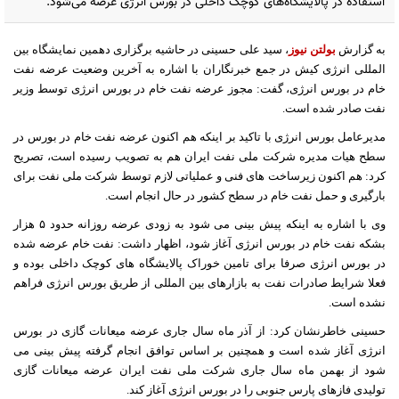
استفاده در پالایشگاه‌های کوچک داخلی در بورس انرژی عرضه می‌شود.
به گزارش
بولتن نیوز
، سید علی حسینی در حاشیه برگزاری دهمین نمایشگاه بین
المللی انرژی کیش در جمع خبرنگاران با اشاره به آخرین وضعیت عرضه نفت
خام در بورس انرژی، گفت: مجوز عرضه نفت خام در بورس انرژی توسط وزیر
نفت صادر شده است
.
مدیرعامل بورس انرژی با تاکید بر اینکه هم اکنون عرضه نفت خام در بورس در
سطح هیات مدیره شرکت ملی نفت ایران هم به تصویب رسیده است، تصریح
کرد: هم اکنون زیرساخت های فنی و عملیاتی لازم توسط شرکت ملی نفت برای
بارگیری و حمل نفت خام در سطح کشور در حال انجام است
.
وی با اشاره به اینکه پیش بینی می شود به زودی عرضه روزانه حدود
۵
هزار
بشکه نفت خام در بورس انرژی آغاز شود، اظهار داشت: نفت خام عرضه شده
در بورس انرژی صرفا برای تامین خوراک پالایشگاه های کوچک داخلی بوده و
فعلا شرایط صادرات نفت به بازارهای بین المللی از طریق بورس انرژی فراهم
نشده است
.
حسینی خاطرنشان کرد: از آذر ماه سال جاری عرضه میعانات گازی در بورس
انرژی آغاز شده است و همچنین بر اساس توافق انجام گرفته پیش بینی می
شود از بهمن ماه سال جاری شرکت ملی نفت ایران عرضه میعانات گازی
تولیدی فازهای پارس جنوبی را در بورس انرژی آغاز کند
.