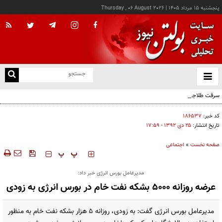
پنجشنبه ۱۵ مرداد ۱۴۰۵
|
Thursday , 06 August 2026
از
و
ته
سرقت طلاجات بانوان مسن در کرمان با همراهی پسربچه ۱۲ ساله
ن
نو
کد خبر:
۱۸۶۵۳۷
تاریخ انتشار:
۲۵ دی ۱۳۹۲ - ۱۷:۵۹
صفحه نخست
»
اجتماعی
‍‍‍ پ
پ
مدیرعامل بورس انرژی خبر داد:
عرضه روزانه ۵۰۰۰ بشکه نفت خام در بورس انرژی به زودی
مدیرعامل بورس انرژی گفت: به زودی، روزانه ۵ هزار بشکه نفت خام به منظور