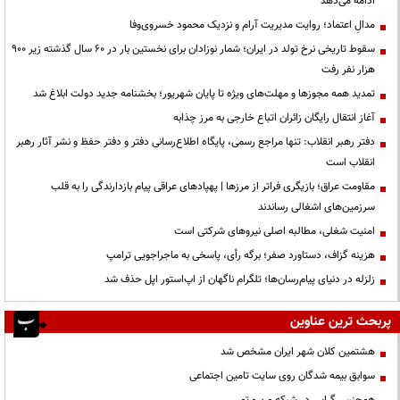
ادامه می‌دهد
مدالِ اعتماد؛ روایت مدیریت آرام و نزدیک محمود خسروی‌وفا
سقوط تاریخی نرخ تولد در ایران؛ شمار نوزادان برای نخستین بار در ۶۰ سال گذشته زیر ۹۰۰
هزار نفر رفت
تمدید همه مجوزها و مهلت‌های ویژه تا پایان شهریور؛ بخشنامه جدید دولت ابلاغ شد
آغاز انتقال رایگان زائران اتباع خارجی به مرز چذابه
دفتر رهبر انقلاب: تنها مراجع رسمی، پایگاه اطلاع‌رسانی دفتر و دفتر حفظ و نشر آثار رهبر
انقلاب است
مقاومت عراق؛ بازیگری فراتر از مرزها | پهپادهای عراقی پیام بازدارندگی را به قلب
سرزمین‌های اشغالی رساندند
‌امنیت شغلی، مطالبه اصلی نیروهای شرکتی است
هزینه گزاف، دستاورد صفر؛ برگه رأی، پاسخی به ماجراجویی ترامپ
زلزله در دنیای پیام‌رسان‌ها؛ تلگرام ناگهان از اپ‌استور اپل حذف شد
پربحث ترین عناوین
هشتمین کلان شهر ایران مشخص شد
سوابق بیمه شدگان روی سایت تامین اجتماعی
همجنس گرایی در شبکه من و تو