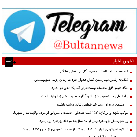
آخرین اخبار
گام جدید برای کاهش مصرف گاز در بخش خانگی
شکنجه رئیس بیمارستان کمال عدوان غزه در زندان رژیم صهیونیستی
تنگه هرمز قابل معامله نیست برای آمریکا معبر باز نکنید
پیامدهای کنوانسیون خزر از واگذاری بحرین هم زیان‌بارتر است
از دشمن ذره ای امید خیرخواهی نباید داشته باشیم
موکب شهدای رزکان؛ ۱۵۲ شب همدلی، خدمت و میزبانی از مردم ولایت‌مدار شهریار
پل شهرستان پل‌سفید پس از ۲۵ سال به مرحله بهره‌برداری رسید
گستره امپراتوری ایران در ۵ قرن پیش از میلاد؛ تصویری از ایران ۲۵ قرن پیش