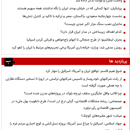
وحدت مکرّراً و مؤکّداً تذکر داده شد
پزشکیان: تنها کسانی که در خیابان بودند ایران را نگه نداشتند همه سهیم هستند
نشست چهارجانبه سعودی، پاکستان، مصر و ترکیه با تاکید بر کنترل تنش‌ها
ماجرای نصب سنگ مزار اکبر عبدی چیست؟
کدام اهداف زیرساختی در مدار ایران قرار دارد؟
بحران اینفانتینو؛ از طرح جنجالی تا اتهام باج‌خواهی و قربانی کردن اسپانیا
رویترز مدعی شد: وزارت خزانه‌داری آمریکا برخی تحریم‌های مرتبط با ایران را لغو کرد
پربازدید ها
شیخ نعیم قاسم: توافق ایران و آمریکا، اسرائیل را مهار کرد
از رانت‌ شرکتهای خودروساز و تاسیس شرکتهای تراستی در اروپا تا تسخیر دستگاه نظارتی
با چه هدفی صورت گرفته است
چرا قالب وافل جایگزین سقف تیرچه بلوک در پروژه‌های مدرن شده است؟
صمصامی: ریشه مشکلات اقتصادی، گرانی نرخ ارز است/ طرح «تقویت پول ملی» در
کمیسیون اقتصادی رأی نیاورد
میناب؛ شهرِ مقبره‌های کوچک!
جهاد اسلامی: اسرائیل با چراغ سبز آمریکا، پروژه نسل‌کشی و کوچ اجباری مردم غزه را