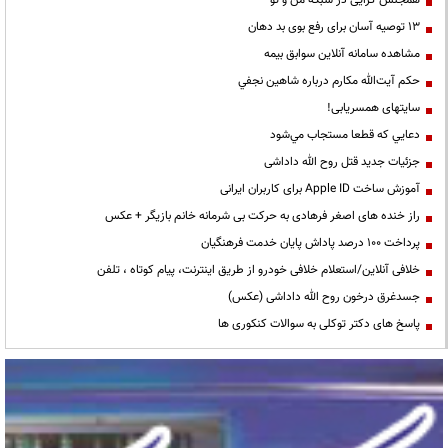
13 توصیه آسان برای رفع بوی بد دهان
مشاهده سامانه آنلاين سوابق بیمه
حكم آيت‌الله مكارم درباره شاهين نجفي
سایتهای همسریابی!
دعايي كه قطعا مستجاب مي‌شود
جزئیات جدید قتل روح الله داداشی
آموزش ساخت Apple ID برای کاربران ایرانی
راز خنده های اصغر فرهادی به حرکت بی شرمانه خانم بازیگر + عکس
پرداخت ۱۰۰ درصد پاداش پایان خدمت فرهنگیان
خلافی آنلاین/استعلام خلافی خودرو از طریق اینترنت، پیام کوتاه ، تلفن
جسدغرق درخون روح الله داداشی (عکس)
پاسخ های دکتر توکلی به سوالات کنکوری ها