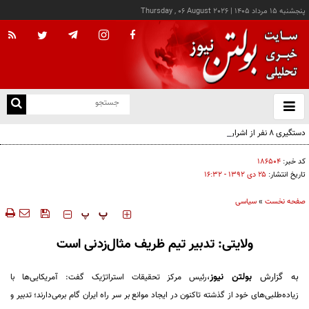
پنجشنبه ۱۵ مرداد ۱۴۰۵
|
Thursday , 06 August 2026
از
و
ته
دستگیری ۸ نفر از اشرار مسلح شاخص و مرتبطین گروهک‌های تروریستی
ن
نو
کد خبر:
۱۸۶۵۰۴
تاریخ انتشار:
۲۵ دی ۱۳۹۲ - ۱۶:۳۲
صفحه نخست
»
سیاسی
‍‍‍ پ
پ
ولایتی: تدبیر تیم ظریف مثال‌زدنی است
به گزارش
بولتن نیوز
،
رئیس مرکز تحقیقات استرات‍ژیک گفت: آمریکایی‌ها با
زیاده‌طلبی‌های خود از گذشته تاکنون در ایجاد موانع بر سر راه ایران گام برمی‌دارند؛ تدبیر و