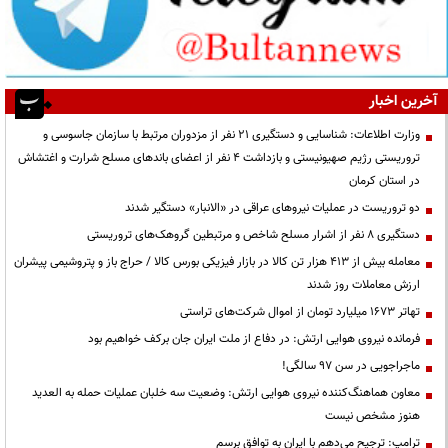
آخرین اخبار
وزارت اطلاعات: شناسایی و دستگیری ۲۱ نفر از مزدوران مرتبط با سازمان جاسوسی و
تروریستی رژیم صهیونیستی و بازداشت ۴ نفر از اعضای باندهای مسلح شرارت و اغتشاش
در استان کرمان
دو تروریست در عملیات نیروهای عراقی در «الانبار» دستگیر شدند
دستگیری ۸ نفر از اشرار مسلح شاخص و مرتبطین گروهک‌های تروریستی
معامله بیش از ۴۱۳ هزار تن کالا در بازار فیزیکی بورس کالا / حراج باز و پتروشیمی پیشران
ارزش معاملات روز شدند
تهاتر ۱۶۷۳ میلیارد تومان از اموال شرکت‌های تراستی
فرمانده نیروی هوایی ارتش: در دفاع از ملت ایران جان برکف خواهیم بود
ماجراجویی در سن ۹۷ سالگی!
معاون هماهنگ‌کننده نیروی هوایی ارتش: وضعیت سه خلبان عملیات حمله به العدید
هنوز مشخص نیست
ترامپ: ترجیح می‌دهم با ایران به توافق برسم