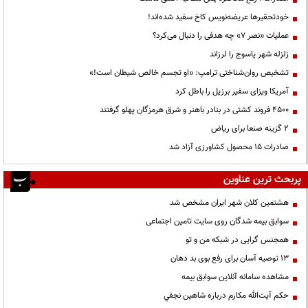
خودتحقیرها عریضه‌نویس کاخ سفید شده‌اند!
عملیات «نصر ۷» چه هدفی را دنبال می‌کرد؟
زلزله شهر یاسوج را لرزاند
تشخیص روان‌شناختی ترامپ: «او تجسم خالص شیطان است!»
آمریکا ویزای سفیر برزیل را باطل کرد
۴۵۰۰ فروند کشتی در بنادر باهنر و شرق هرمزگان پهلو گرفتند
۲ گزینه صنعا برای ریاض
صادرات ۱۵ محصول کشاورزی آزاد شد
پربحث ترین عناوین
هشتمین کلان شهر ایران مشخص شد
سوابق بیمه شدگان روی سایت تامین اجتماعی
همجنس گرایی در شبکه من و تو
13 توصیه آسان برای رفع بوی بد دهان
مشاهده سامانه آنلاين سوابق بیمه
حكم آيت‌الله مكارم درباره شاهين نجفي