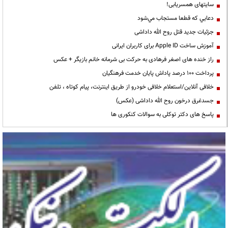
سایتهای همسریابی!
دعايي كه قطعا مستجاب مي‌شود
جزئیات جدید قتل روح الله داداشی
آموزش ساخت Apple ID برای کاربران ایرانی
راز خنده های اصغر فرهادی به حرکت بی شرمانه خانم بازیگر + عکس
پرداخت ۱۰۰ درصد پاداش پایان خدمت فرهنگیان
خلافی آنلاین/استعلام خلافی خودرو از طریق اینترنت، پیام کوتاه ، تلفن
جسدغرق درخون روح الله داداشی (عکس)
پاسخ های دکتر توکلی به سوالات کنکوری ها