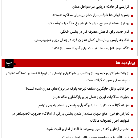
گزارشی از حادثه دریایی در سواحل عمان
ونس: ایرانی‌ها طرف بسیار دشواری برای مذاکره هستند
رویترز: هشدار صریح ایران خطر شروع جنگ را متوقف کرد
گام جدید برای کاهش مصرف گاز در بخش خانگی
شکنجه رئیس بیمارستان کمال عدوان غزه در زندان رژیم صهیونیستی
تنگه هرمز قابل معامله نیست برای آمریکا معبر باز نکنید
پربازدید ها
از رانت‌ شرکتهای خودروساز و تاسیس شرکتهای تراستی در اروپا تا تسخیر دستگاه نظارتی
با چه هدفی صورت گرفته است
چرا قالب وافل جایگزین سقف تیرچه بلوک در پروژه‌های مدرن شده است؟
جزئیات مذاکرات ایران و عمان برای بازگشایی تنگه هرمز
هزینه گزاف، دستاورد صفر؛ برگه رأی، پاسخی به ماجراجویی ترامپ
تعارض قوانین؛ مانع پنهان سنددار شدن بخش بزرگی از املاک/ ضرورت تجدیدنظر در
ضوابط احراز تصرفات مالکانه
تخم‌مرغ‌هایی که در مرز پوسیدند تا اقتدار اداری اثبات شود
انصارالله: رفع محاصره یمن مطالبه اصلی ماست