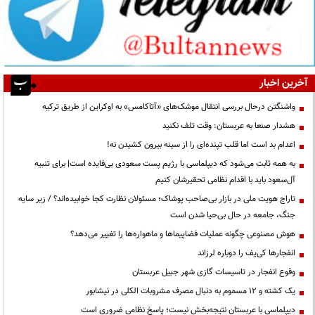
آخرین اخبار
واشنگتن درحال بررسی انتقال موشک‌های «آتاکامس» به اوکراین از طریق ترکیه
هشدار صنعا به عربستان: وقت تلف نکنید
اعدام بد است اما قلب تپنده‌ای را از سینه بیرون کشیدن نه!
به همه ثابت می‌شود که دیپلماسی با رژیم پست سعودی بی‌فایده است| برای تنبیه
آل‌سعود باید با اقدام نظامی تحقیرشان کنیم
تاراج هویت ملی در بازار بی‌صاحب پوشاک؛ مسئولان نظارت کجا خوابیده‌اند؟ / زیر سایه
جنگ، جامعه در حال بی‌حیا شدن است
هوش مصنوعی چگونه عملیات فضاپیماها و ماهواره‌ها را تغییر می‌دهد؟
انفجارها کی‌یف را دوباره لرزاند
وقوع انفجار در تاسیسات گازی شهر جبیل عربستان
یک کشته و ۱۲ مسموم به دنبال مصرف مشروبات الکلی در نیشابور
دیپلماسی با عربستان نتیجه‌بخش نیست؛ پاسخ نظامی ضروری است