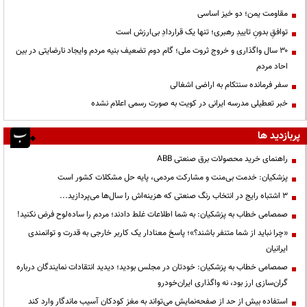
مقاومت یمن؛ دو خیز اساسی
توافقِ بدونِ تاییدِ رهبری؛ تنها یک قراردادِ بی‌ارزش است
۳۰ سال واگذاری و خروج ثروت ملی؛ گام دوم تضعیف بنیه مردم وایجاد نارضایتی در بین
احاد مردم
سفر فرمانده سنتکام به اراضی اشغالی
خبر تعطیلی مدرسه ایرانی در کویت به صورت رسمی اعلام نشده
پربازدید ها
راهنمای خرید محصولات برق صنعتی ABB
پزشکیان: خدمت بی‌منت و مشارکت مردمی، پایه حل مشکلات کشور است
3 اشتباه رایج در انتخاب رنگ صنعتی که هزینه‌اش را سال‌ها می‌پردازید...
صمصامی خطاب به پزشکیان: به شما اطلاعات غلط دادند؛ مردم را ساده‌لوح فرض نکنید!
«چرا نباید از شما متنفر باشند؟»؛ پاسخ معنادار یک کاربر خارجی به قدرت و توانمندی
ایرانیان
صمصامی خطاب به پزشکیان: خودتان در مجلس بودید؛ دیدید انتقادات نمایندگان درباره
گران‌سازی ارز بود، نه واگذاری ایران‌خودرو
استفاده بیش از حد از صفحه‌نمایش می‌تواند به مغز کودکان آسیب ماندگار وارد کند