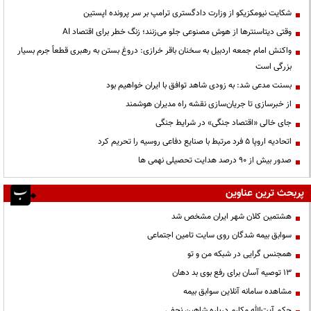
شکایت نیومکزیکو از وزارت دادگستری ترامپ بر سر پرونده اپستین
وقتی دیتاسنترها از هوش مصنوعی جلو می‌زنند؛ زنگ خطر برای اقتصاد AI
واکنش امام جمعه اردبیل به سخنان باقر خرازی: دروغ بستن به رهبری قطعاً جرم بسیار
بزرگی است
بسنت مدعی شد: به زودی شاهد توافق با ایران خواهیم بود
از خبرسازی تا جریان‌سازی نقشه راه مدیران هوشمند
جای خالی «اقتصاد جنگی» در شرایط جنگی
اتحادیه اروپا ۵ فرد مرتبط با صنایع دفاعی روسیه را تحریم کرد
صدور بیش از ۹۰ درصد هدایت تحصیلی نهمی ها
پربحث ترین عناوین
هشتمین کلان شهر ایران مشخص شد
سوابق بیمه شدگان روی سایت تامین اجتماعی
همجنس گرایی در شبکه من و تو
13 توصیه آسان برای رفع بوی بد دهان
مشاهده سامانه آنلاين سوابق بیمه
حكم آيت‌الله مكارم درباره شاهين نجفي