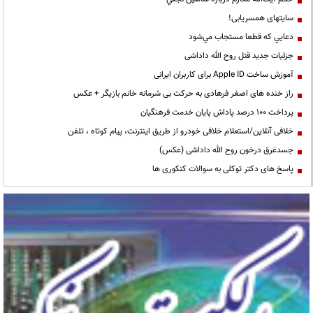
سایتهای همسریابی!
دعايي كه قطعا مستجاب مي‌شود
جزئیات جدید قتل روح الله داداشی
آموزش ساخت Apple ID برای کاربران ایرانی
راز خنده های اصغر فرهادی به حرکت بی شرمانه خانم بازیگر + عکس
پرداخت ۱۰۰ درصد پاداش پایان خدمت فرهنگیان
خلافی آنلاین/استعلام خلافی خودرو از طریق اینترنت، پیام کوتاه ، تلفن
جسدغرق درخون روح الله داداشی (عکس)
پاسخ های دکتر توکلی به سوالات کنکوری ها