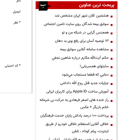
نام
پربحث ترین عناوین
ایمیل
هشتمین کلان شهر ایران مشخص شد
* نظر
سوابق بیمه شدگان روی سایت تامین اجتماعی
همجنس گرایی در شبکه من و تو
13 توصیه آسان برای رفع بوی بد دهان
مشاهده سامانه آنلاين سوابق بیمه
حكم آيت‌الله مكارم درباره شاهين نجفي
* کد امنیتی
سایتهای همسریابی!
دعايي كه قطعا مستجاب مي‌شود
جزئیات جدید قتل روح الله داداشی
آموزش ساخت Apple ID برای کاربران ایرانی
راز خنده های اصغر فرهادی به حرکت بی شرمانه
خانم بازیگر + عکس
پرداخت ۱۰۰ درصد پاداش پایان خدمت فرهنگیان
خلافی آنلاین/استعلام خلافی خودرو از طریق
اینترنت، پیام کوتاه ، تلفن
جسدغرق درخون روح الله داداشی (عکس)