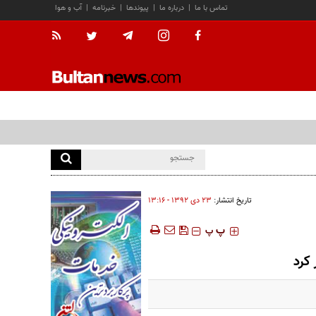
تماس با ما
|
درباره ما
|
پیوندها
|
خبرنامه
|
آب و هوا
تاریخ انتشار:
۲۳ دی ۱۳۹۲ - ۱۳:۱۶
‍‍‍ پ
پ
 کرد