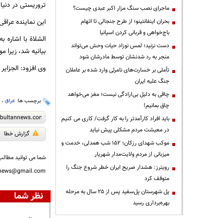
تروریستی در دنیا
ماجرای نصب سنگ مزار اکبر عبدی چیست؟
این نماینده عراقی
بحران اینفانتینو؛ از طرح جنجالی تا اتهام
باج‌خواهی و قربانی کردن اسپانیا
الشلاة با اشاره ب
دست نزنید؛ لمس نوزاد حیات وحش می‌تواند
بیانیه شد، زیرا مو
منجر به رد شدنشان توسط مادرشان شود
وی افزود: الجزایر
تأملی بر خسارت‌های نامرئی وارد شده بر عاملان
جنگ علیه ایران
چاقی به دلیل بی‌ارادگی نیست؛ مغز می‌خواهد
برچسب ها:
عراق
،
ع
چاق بمانیم!
باید افراد کارآمدتر را به کار گرفت/ کاری می کنیم
در معیشت مردم مشکلی پیش نیاید
گزارش خطا
موکب شهدای رزکان؛ ۱۵۲ شب همدلی، خدمت و
میزبانی از مردم ولایت‌مدار شهریار
شما می توانید مطالب 
رویترز: هشدار صریح ایران خطر شروع جنگ را
nnews@gmail.com
متوقف کرد
پل شهرستان پل‌سفید پس از ۲۵ سال به مرحله
نظر شما
بهره‌برداری رسید