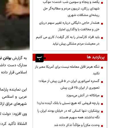
یکصد و پنجاه و سومین شب خدمت؛ موکب
شهدای رزکان، تریبون مردم و مطالبه‌گر حل
ریشه‌ای مشکلات شهری
هشدار حاجی دلیگانی درباره تغییر سهم دریای
خزر و مخالفت با واگذاری امتیاز
باید افراد کارآمدتر را به کار گرفت/ کاری می کنیم
در معیشت مردم مشکلی پیش نیاید
پربازدید ها
به گزارش
بولتن نی
مدارک دست داشتن
تنگه هرمز قابل معامله نیست برای آمریکا معبر باز
اسلامی قرار داده
نکنید
گستره امپراتوری ایران در ۵ قرن پیش از میلاد؛
تصویری از ایران ۲۵ قرن پیش
این نماینده پارل
میانکاله در آتش می‌سوزد
عربی و اسلامی 
پارچه فروشی که هیچ نسبتی با بانک آینده ندارد!
شهرهای عراق ارائ
پزشکیان: تنها کسانی که در خیابان بودند ایران را
وی افزود: دولت ا
نگه نداشتند همه سهیم هستند
الشلاة تأکید کرد
وحدت مکرّراً و مؤکّداً تذکر داده شد