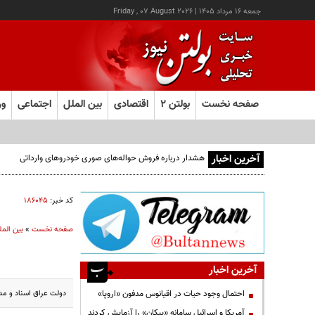
جمعه ۱۶ مرداد ۱۴۰۵
|
Friday , 07 August 2026
صفحه نخست
بولتن ۲
اقتصادی
بین الملل
اجتماعی
ور
آخرین اخبار
هشدار درباره فروش حواله‌های صوری خودروهای وارداتی
کد خبر:
۱۸۶۰۴۵
صفحه نخست
»
بین المل
آخرین اخبار
دولت عراق اسناد و مد
احتمال وجود حیات در اقیانوس مدفون «اروپا»
آمریکا و اسرائیل سامانه «پیکان» را آزمایش کردند