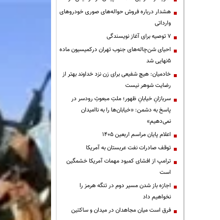
هشدار درباره فروش حواله‌های صوری خودروهای
وارداتی
۷ توصیه برای آغاز نویسندگی
احیای شن‌چاله‌های جنوب تهران درکمیسیون ماده
۵نهایی شد
خادمیان: هیچ شفیعی برای زن نزد خداوند بهتر از
رضایت شوهر نیست
سربازانِ خیابانِ ظهور؛ ملتِ مبعوثِ رودسر در
پاسخ به دشمن: «خیابان‌ها را به ناامیدان
نمی‌دهیم»
اعلام پایان مراسم اربعین ۱۴۰۵
توقف صادرات نفت عربستان به آمریکا
ترامپ از افشای کمبود مهمات آمریکا خشمگین
است
اجازه باز شدن مسیر دوم در تنگه هرمز را
نخواهیم داد
فرق است میان مجاهدان در میدان و ساکتین