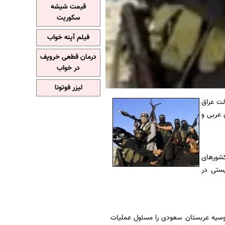
قیمت شیشه
سکوریت
فیلم آپنه خواب
درمان قطعی خروپف
در خواب
لیزر فوتونا
لت عراق
 عربی و
کشورهای
ستی در
که روسیه عربستان سعودی را مسئول عملیات