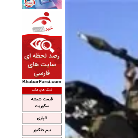
لینک های مفید
قیمت شیشه
سکوریت
آلپاری
بیم دتکتور