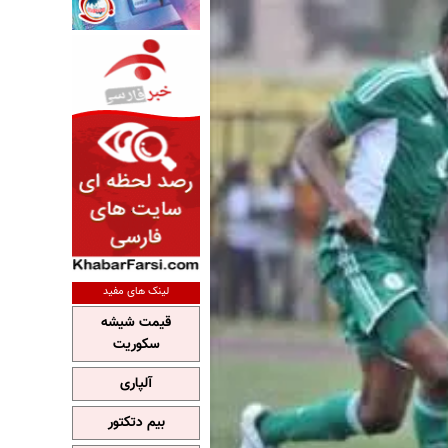
لینک های مفید
قیمت شیشه
سکوریت
آلپاری
بیم دتکتور