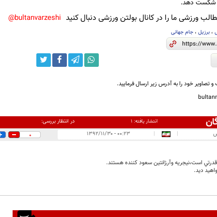
لب ورزشی ما را در کانال بولتن ورزشی دنبال کنید
bultanvarzeshi@
،
برزیل
،
جام جهانی
و تصاویر خود را به آدرس زیر ارسال فرمایید.
bulta
ان
در انتظار بررسی:
انتشار یافته:
۱
س
|
|
۰۰:۲۳ - ۱۳۹۲/۱۱/۳۰
0
 قدرتي است،نيجريه وآر‍ژانتين سعود كننده هستند.
اهيد ديد.