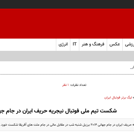
زشی
عکس
فرهنگ و هنر
IT
انرژی
 فارس صعود کرد
تعداد نظرات:
۱ نظر
لیگ برتر فوتبال ایران
شکست تیم ملی فوتبال نیجریه حریف ایران در جام جه
20 برزیل شنبه شب در مقابل مالی در جام ملت های آفریقا شکست خورد.