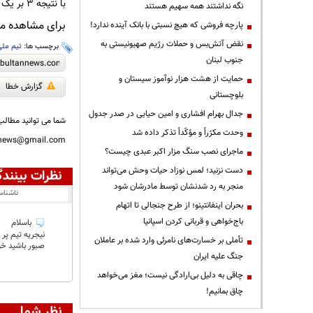
با نتیجه 3 بر یک شکست دهد.
نگه نداشتند همه سهیم هستند
برای مشاهده مطا
پارچه فروشی که هیچ نسبتی با بانک آینده ندارد!
نقض آتش‌بس و حملات رژیم صهیونیستی به
برچسب ها:
تیم ملی
جنوب لبنان
حمایت از هشت هزار نوآموز سیستان و
گزارش خطا
بلوچستانی
جدال بهرام افشاری و امین حیایی در صدر جدول
شما می توانید مطالب 
وحدت مکرّراً و مؤکّداً تذکر داده شد
nnews@gmail.com
ماجرای نصب سنگ مزار اکبر عبدی چیست؟
دست نزنید؛ لمس نوزاد حیات وحش می‌تواند
نظرات بینندگ
منجر به رد شدنشان توسط مادرشان شود
ناشنا
بحران اینفانتینو؛ از طرح جنجالی تا اتهام
باج‌خواهی و قربانی کردن اسپانیا
باسلام
نيجريه تيم پر
تأملی بر خسارت‌های نامرئی وارد شده بر عاملان
صبور باشيد خو
جنگ علیه ایران
چاقی به دلیل بی‌ارادگی نیست؛ مغز می‌خواهد
چاق بمانیم!
نظر شما