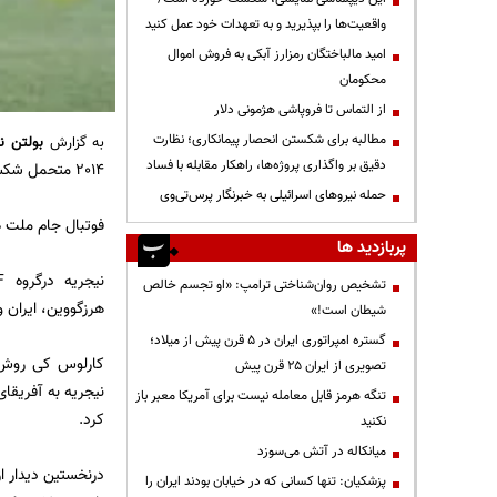
واقعیت‌ها را بپذیرید و به تعهدات خود عمل کنید
امید مالباختگان رمزارز آبکی به فروش اموال
محکومان
از التماس تا فروپاشی هژمونی دلار
مطالبه برای شکستن انحصار پیمانکاری؛ نظارت
به گزارش
بولتن ني
دقیق بر واگذاری پروژه‌ها، راهکار مقابله با فساد
2014 متحمل شکست دو بر یک شد.
حمله نیروهای اسرائیلی به خبرنگار پرس‌تی‌وی
فوتبال جام ملت ه
پربازدید ها
تشخیص روان‌شناختی ترامپ: «او تجسم خالص
هرزگووین، ایران و
شیطان است!»
گستره امپراتوری ایران در ۵ قرن پیش از میلاد؛
کارلوس کی روش س
تصویری از ایران ۲۵ قرن پیش
نیجریه به آفریقا
تنگه هرمز قابل معامله نیست برای آمریکا معبر باز
کرد.
نکنید
میانکاله در آتش می‌سوزد
درنخستین دیدار ا
پزشکیان: تنها کسانی که در خیابان بودند ایران را