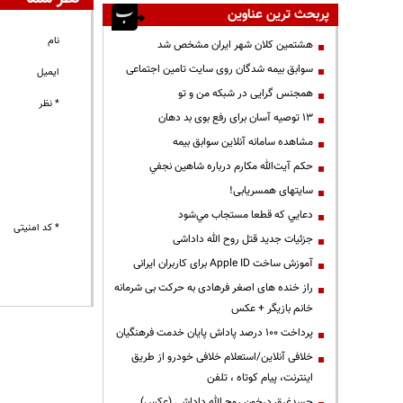
پربحث ترین عناوین
نام
هشتمین کلان شهر ایران مشخص شد
سوابق بیمه شدگان روی سایت تامین اجتماعی
ایمیل
همجنس گرایی در شبکه من و تو
* نظر
13 توصیه آسان برای رفع بوی بد دهان
مشاهده سامانه آنلاين سوابق بیمه
حكم آيت‌الله مكارم درباره شاهين نجفي
سایتهای همسریابی!
دعايي كه قطعا مستجاب مي‌شود
* کد امنیتی
جزئیات جدید قتل روح الله داداشی
آموزش ساخت Apple ID برای کاربران ایرانی
راز خنده های اصغر فرهادی به حرکت بی شرمانه
خانم بازیگر + عکس
پرداخت ۱۰۰ درصد پاداش پایان خدمت فرهنگیان
خلافی آنلاین/استعلام خلافی خودرو از طریق
اینترنت، پیام کوتاه ، تلفن
جسدغرق درخون روح الله داداشی (عکس)