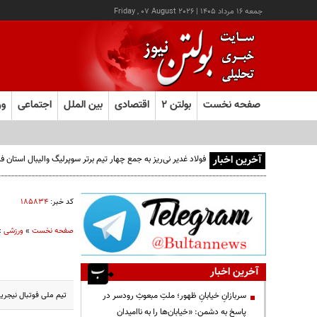
جمعه ۱۶ مرداد ۱۴۰۵
|
Friday , 07 August 2026
صفحه نخست
بولتن ۲
اقتصادی
بین الملل
اجتماعی
ور
آخرین اخبار
فولاد غدیر نی‌ریز به جمع چهار تیم برتر سوپرلیگ والیبال استان
کد خبر:
۱۸۵۸۳۴
صفحه نخست
»
ورزشی
»
آخرین اخبار
تیم ملی فوتبال نیجریه حریف ایران در جام جهانی 14
سربازانِ خیابانِ ظهور؛ ملتِ مبعوثِ رودسر در
پاسخ به دشمن: «خیابان‌ها را به ناامیدان