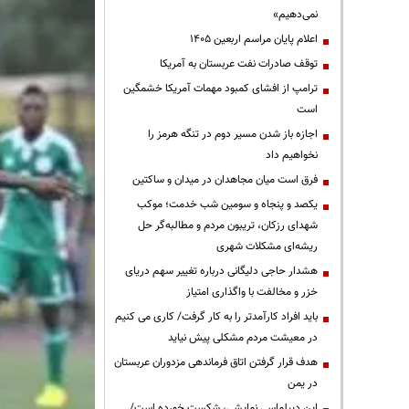
نمی‌دهیم»
اعلام پایان مراسم اربعین ۱۴۰۵
توقف صادرات نفت عربستان به آمریکا
ترامپ از افشای کمبود مهمات آمریکا خشمگین
است
اجازه باز شدن مسیر دوم در تنگه هرمز را
نخواهیم داد
فرق است میان مجاهدان در میدان و ساکتین
یکصد و پنجاه و سومین شب خدمت؛ موکب
شهدای رزکان، تریبون مردم و مطالبه‌گر حل
ریشه‌ای مشکلات شهری
هشدار حاجی دلیگانی درباره تغییر سهم دریای
خزر و مخالفت با واگذاری امتیاز
باید افراد کارآمدتر را به کار گرفت/ کاری می کنیم
در معیشت مردم مشکلی پیش نیاید
هدف قرار گرفتن اتاق‌ فرماندهی مزدوران عربستان
در یمن
این دیپلماسی نمایشی، شکست خورده است/