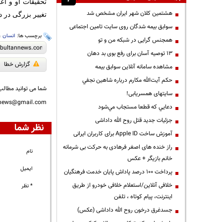
تحقيقات او و ا
هشتمین کلان شهر ایران مشخص شد
تغيير بزرگی در دن
سوابق بیمه شدگان روی سایت تامین اجتماعی
برچسب ها:
انسان
،
همجنس گرایی در شبکه من و تو
13 توصیه آسان برای رفع بوی بد دهان
گزارش خطا
مشاهده سامانه آنلاين سوابق بیمه
حكم آيت‌الله مكارم درباره شاهين نجفي
شما می توانید مطالب 
سایتهای همسریابی!
nnews@gmail.com
دعايي كه قطعا مستجاب مي‌شود
جزئیات جدید قتل روح الله داداشی
نظر شما
آموزش ساخت Apple ID برای کاربران ایرانی
راز خنده های اصغر فرهادی به حرکت بی شرمانه
نام
خانم بازیگر + عکس
ایمیل
پرداخت ۱۰۰ درصد پاداش پایان خدمت فرهنگیان
خلافی آنلاین/استعلام خلافی خودرو از طریق
* نظر
اینترنت، پیام کوتاه ، تلفن
جسدغرق درخون روح الله داداشی (عکس)