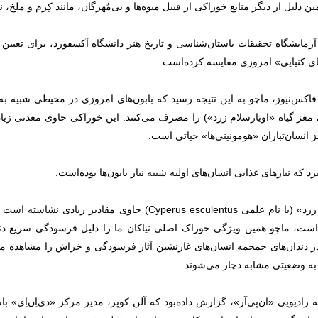
ین دلیل از دیگر منابع خوراکی از قبیل میوه‌ها و بی‌مُهرگان، مانند کِرم و ملخ، ن
 آزمایشگاه تحقیقات باستان‌شناسی و تاریخ هنر دانشگاه آکسفورد، برای تعیین
ن‌های کنیایی» امروزی مقایسه کرده‌است.
اکس‌نیوز، ماچو به این نتیجه رسید که بابون‌های امروزی در محیطی شبیه به 
دی مغز گیاه «اویارسلام زرد») را مصرف می‌کنند. این خوراکی حاوی معدنی زی
نسان‌تباران «هومونینی‌ها» حیاتی است.
د که نیازهای غذایی انسان‌های اولیه شبیه نیاز بابون‌ها بوده‌است.
مغز «اویارسلام زرد» (با نام علمی Cyperus esculentus) ح
ت، ماچو همین ویژگی خوراک اصلی نیاکان ما را دلیل فرسودگی سریع دندان‌
دندان‌های جمجمه انسان‌های غارنشین آثار فرسودگی و خراش را مشاهده می
اً به وضعیتی مشابه دچار می‌شوند.
 رادیویی «ان‌پی‌آر»،
گزارش داده‌بود
که آلن کوپر، مدير مرکز «دی‌اِن‌اِی» باس