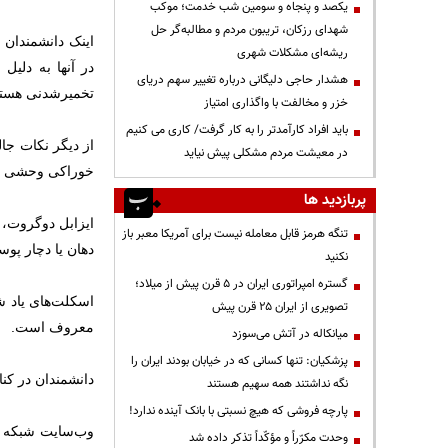
یکصد و پنجاه و سومین شب خدمت؛ موکب
شهدای رزکان، تریبون مردم و مطالبه‌گر حل
ریشه‌ای مشکلات شهری
در آنها به دلی
هشدار حاجی دلیگانی درباره تغییر سهم دریای
تخمیرشدنی هستن
خزر و مخالفت با واگذاری امتیاز
باید افراد کارآمدتر را به کار گرفت/ کاری می کنیم
از دیگر نکات جا
در معیشت مردم مشکلی پیش نیاید
خوراکی وحشی زند
پربازدید ها
ایزابل دوگروت، ا
تنگه هرمز قابل معامله نیست برای آمریکا معبر باز
دهان یا دچار پوسی
نکنید
گستره امپراتوری ایران در ۵ قرن پیش از میلاد؛
اسکلت‌های یاد ش
تصویری از ایران ۲۵ قرن پیش
معروف است.
میانکاله در آتش می‌سوزد
پزشکیان: تنها کسانی که در خیابان بودند ایران را
دانشمندان در کنار
نگه نداشتند همه سهیم هستند
پارچه فروشی که هیچ نسبتی با بانک آینده ندارد!
وب‌سایت شبکه «ف
وحدت مکرّراً و مؤکّداً تذکر داده شد