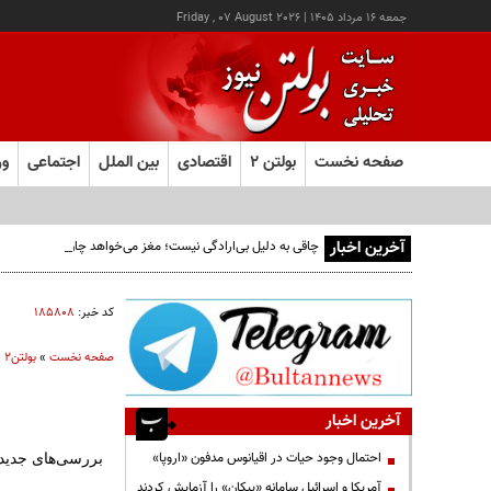
جمعه ۱۶ مرداد ۱۴۰۵
|
Friday , 07 August 2026
صفحه نخست
بولتن ۲
اقتصادی
بین الملل
اجتماعی
ور
آخرین اخبار
چاقی به دلیل بی‌ارادگی نیست؛ مغز می‌خواهد چاق بمانیم!
کد خبر:
۱۸۵۸۰۸
صفحه نخست
»
بولتن2
»
آخرین اخبار
احتمال وجود حیات در اقیانوس مدفون «اروپا»
بررسی‌های جدید ن
آمریکا و اسرائیل سامانه «پیکان» را آزمایش کردند