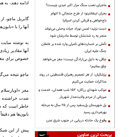
ادامه دهند، به هم
ماجرای نصب سنگ مزار اکبر عبدی چیست؟
بحران اینفانتینو؛ از طرح جنجالی تا اتهام
گابریل ماچو، از
باج‌خواهی و قربانی کردن اسپانیا
آنها را با «بابو
دست نزنید؛ لمس نوزاد حیات وحش می‌تواند
منجر به رد شدنشان توسط مادرشان شود
به نوشته سایت ف
تأملی بر خسارت‌های نامرئی وارد شده بر عاملان
آنها مقادیر زیا
جنگ علیه ایران
خصوص برای مغز ا
چاقی به دلیل بی‌ارادگی نیست؛ مغز می‌خواهد
چاق بمانیم!
پزشکیان: از هر تصمیم رهبران فلسطینی در روند
ماچو نتیجه می‌گیر
مذاکرات حمایت می‌کنیم
موکب شهدای رزکان؛ ۱۵۲ شب همدلی، خدمت و
میزبانی از مردم ولایت‌مدار شهریار
شدت خراشنده اس
پل شهرستان پل‌سفید پس از ۲۵ سال به مرحله
خاطر است که در 
بهره‌برداری رسید
بابون‌ها هم دقیق
وقوع یک حادثه دریایی در جنوب شرق عدن
پیش از این شبکه
پربحث ترین عناوین