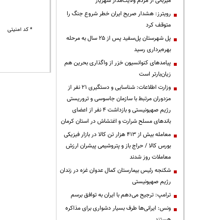
میزبانی از مردم ولایت‌مدار شهریار
رویترز: هشدار صریح ایران خطر شروع جنگ را
متوقف کرد
* کد امنیتی
پل شهرستان پل‌سفید پس از ۲۵ سال به مرحله
بهره‌برداری رسید
پیامدهای کنوانسیون خزر از واگذاری بحرین هم
زیان‌بارتر است
وزارت اطلاعات: شناسایی و دستگیری ۲۱ نفر از
مزدوران مرتبط با سازمان جاسوسی و تروریستی
رژیم صهیونیستی و بازداشت ۴ نفر از اعضای
باندهای مسلح شرارت و اغتشاش در استان کرمان
معامله بیش از ۴۱۳ هزار تن کالا در بازار فیزیکی
بورس کالا / حراج باز و پتروشیمی پیشران ارزش
معاملات روز شدند
شکنجه رئیس بیمارستان کمال عدوان غزه در زندان
رژیم صهیونیستی
ترامپ: ترجیح می‌دهم با ایران به توافق برسم
ونس: ایرانی‌ها طرف بسیار دشواری برای مذاکره
هستند