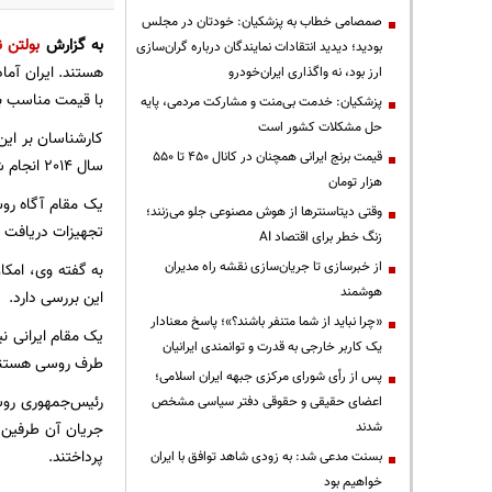
صمصامی خطاب به پزشکیان: خودتان در مجلس
به گزارش
بولتن ن
بودید؛ دیدید انتقادات نمایندگان درباره گران‌سازی
هستند. ایران آما
ارز بود، نه واگذاری ایران‌خودرو
با قیمت مناسب با
پزشکیان: خدمت بی‌منت و مشارکت مردمی، پایه
حل مشکلات کشور است
کارشناسان بر این
قیمت‌ برنج ایرانی همچنان در کانال ۴۵۰ تا ۵۵۰
سال 2014 انجام شود، مورد بررسی قرار بگیرد.
هزار تومان
وقتی دیتاسنترها از هوش مصنوعی جلو می‌زنند؛
تجهیزات دریافت کند. گردش
زنگ خطر برای اقتصاد AI
از خبرسازی تا جریان‌سازی نقشه راه مدیران
به گفته وی، امکان
هوشمند
این بررسی دارد.
«چرا نباید از شما متنفر باشند؟»؛ پاسخ معنادار
یک مقام ایرانی ن
یک کاربر خارجی به قدرت و توانمندی ایرانیان
طرف روسی هستند و 
پس از رأی شورای مرکزی جبهه ایران اسلامی؛
رئیس‌جمهوری روسی
اعضای حقیقی و حقوقی دفتر سیاسی مشخص
شدند
پرداختند.
بسنت مدعی شد: به زودی شاهد توافق با ایران
خواهیم بود