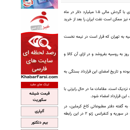
»، مقامات تهران و مسکو نزدیک به انعقاد قراردادی با گردش مالی 1.5 میلیارد دلار در ماه
نیز ممکن است نفت ایران را بعد از خرید
یه به تهران که قرار است در نیمه نخست
ضر است تا 500 هزار بشکه نفت در شبانه روز به روسیه بفروشد و در ازای آن کالا و
وده و تاریخ امضای این قرارداد بستگی به
لینک های مفید
 نزدیک است. مقامات ما در حال رایزنی با
قیمت شیشه
 این قرارداد امضاء شود.
سکوریت
به گفته دفتر مطبوعاتی کاخ کرملین، در
آلپاری
جریان آن طرفین به بررسی توافقات حاصله بین تهران و گروه 1+5 و همچنین حل و فصل مناقشه در سوریه و کنفرانس ژنو 2 در این رابطه
بیم دتکتور