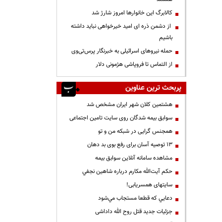
کالابرگ این خانوارها امروز شارژ شد
از دشمن ذره ای امید خیرخواهی نباید داشته
باشیم
حمله نیروهای اسرائیلی به خبرنگار پرس‌تی‌وی
از التماس تا فروپاشی هژمونی دلار
پربحث ترین عناوین
هشتمین کلان شهر ایران مشخص شد
سوابق بیمه شدگان روی سایت تامین اجتماعی
همجنس گرایی در شبکه من و تو
13 توصیه آسان برای رفع بوی بد دهان
مشاهده سامانه آنلاين سوابق بیمه
حكم آيت‌الله مكارم درباره شاهين نجفي
سایتهای همسریابی!
دعايي كه قطعا مستجاب مي‌شود
جزئیات جدید قتل روح الله داداشی