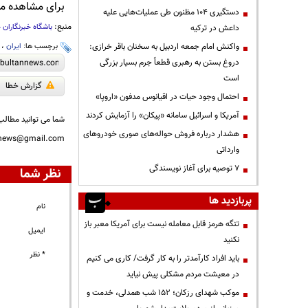
برای مشاهده مطا
دستگیری ۱۰۴ مظنون طی عملیات‌هایی علیه
منبع:
باشگاه خبرنگاران 
داعش در ترکیه
واکنش امام جمعه اردبیل به سخنان باقر خرازی:
برچسب ها:
ایران
،
دروغ بستن به رهبری قطعاً جرم بسیار بزرگی
است
گزارش خطا
احتمال وجود حیات در اقیانوس مدفون «اروپا»
آمریکا و اسرائیل سامانه «پیکان» را آزمایش کردند
شما می توانید مطالب 
هشدار درباره فروش حواله‌های صوری خودروهای
nnews@gmail.com
وارداتی
۷ توصیه برای آغاز نویسندگی
نظر شما
پربازدید ها
نام
تنگه هرمز قابل معامله نیست برای آمریکا معبر باز
ایمیل
نکنید
* نظر
باید افراد کارآمدتر را به کار گرفت/ کاری می کنیم
در معیشت مردم مشکلی پیش نیاید
موکب شهدای رزکان؛ ۱۵۲ شب همدلی، خدمت و