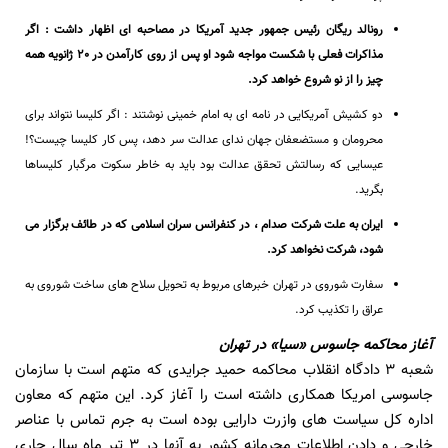
رونالد ریگان رئیس جمهور جدید آمریکا در مصاحبه ای اظهار داشت : اگر
مذاکرات فعلی با شکست مواجه شود او پس از روی کارآمدن در 20 ژانویه همه
چیز را از نو شروع خواهد کرد.
دو کشیش آمریکایی در نامه ای به امام خمینی نوشتند : اگر کلیسا نتواند برای
محرومان و مستضعفان جهان ندای عدالت سر دهد، پس کار کلیسا چیست؟!
عیسایی که رسالتش تحقق عدالت بود باید به خاطر سکوت مرگبار کلیساها
بگرید.
ایران به علت شرکت صدام ، در کنفرانس سران اسلامی که در طائف برگزار می
شود، شرکت نخواهد کرد.
سفارت شوروی در تهران خبرهای مربوط به تحویل سلاح های ساخت شوروی به
عراق را تکذیب کرد.
آغاز محاکمه جاسوس «سیا» در تهران
شعبه 3 دادگاه انقلاب محاکمه حمید جرایدی که متهم است با سازمان
جاسوسی امریکا همکاری داشته است را آغاز کرد. این متهم که معاون
اداره کل سیاست های وازرت دارایی بوده است به جرم تماس با عناصر
خارجی و دادن اطلاعات محرمانه کشور به آنها در 3 تیر ماه سال جاری