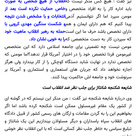
نیز گفت : هیچ کس منکر نیست که
انقلاب از هیچ شخصی به صورت
باید اداره کار را به افراد متخصص و
خاص حمایت نکرده است بعد از
مومن سپرد اما اگر نتوانستیم آدمی
انتخابات و با مشخص شدن نتیجه
پیدا کنیم که هم دارای ایمان و هم
و شکست سنگین مهدی کروبی با
دارای تخصص باشد حرف ما این است
حمله به رهبر انقلاب ماهیت خود
که سپردن کار به دست متخصصی که
را به خوبی نشان داد.
مومن نیست چه تضمینی برای جامعه اسلامی دارد که این متخصص
غیرمومن فردا تخصص خود را در اختیار آمریکا قرار ندهد؟اما مومنی که
تخصص ندارد در نهایت شاید دستگاه کوچکی را از کار بیندازد ولی هرگز
اجازه نخواهد داد که جریان های استعماری و استثماری و آمریکا بر
سرنوشت خود و جامعه اش حاکمیت پیدا کنند.
شایعه شکنجه شانتاژ برای جلب نظر ضد انقلاب است
وی درباره شایعه شکنجه نیز گفت : من منکر این نیستم که در گوشه ای
از کشور یک مقام غیرمسئول ممکن است شکنجه کرده باشد اما اگر
بخواهیم این را به گردن مقامات و ارگان های رسمی کشور از قبیل دادگاه
های انقلاب سپاه پاسداران و دیگر مسئولان بیندازیم این یک شانتاژ و
تبلیغ سیاسی به خاطر جلب نظر کسانی است که با این انقلاب نظر خوشی