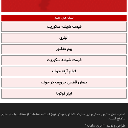
لینک های مفید
قیمت شیشه سکوریت
آلپاری
بیم دتکتور
قیمت شیشه سکوریت
فیلم آپنه خواب
درمان قطعی خروپف در خواب
لیزر فوتونا
تمام حقوق مادی و معنوی این سایت متعلق به بولتن نیوز است و استفاده از مطالب با ذکر منبع
بلامانع است.
طراحی و تولید: "
ایران سامانه
"