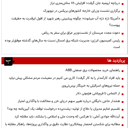
دریاچه ارومیه جان گرفت؛ افزایش ۷۸ سانتی‌متری تراز
برگزاری نشست وزرای خارجه کشورهای بریکس در نیویورک
«آمریکا ذرّه ذرّه آب میشود»؛ چگونه پیشبینی رهبر شهید از افول ابرقدرت به حقیقت
پیوست؟
دعوت مجدد عربستان از نخست‌وزیر عراق برای سفر به ریاض
رئیس کمیسیون انرژی: مدیریت شبکه برق امسال نسبت به سال‌های گذشته موفق‌تر بوده
است
پربازدید ها
راهنمای خرید محصولات برق صنعتی ABB
باید افراد کارآمدتر را به کار گرفت/ کاری می کنیم در معیشت مردم مشکلی پیش نیاید
حمله نیروهای اسرائیلی به خبرنگار پرس‌تی‌وی
از التماس تا فروپاشی هژمونی دلار
هشدار حاجی دلیگانی درباره تغییر سهم دریای خزر و مخالفت با واگذاری امتیاز
تقسیم غنایم مدیران یا دفاع از تولید؛ پشت‌پرده درخواست توقف یک آیین‌نامه چه بود؟
آیت‌الله جوادی آملی: با هرکس که وحدت ملی و اسلامی را بشکند، باید مقابله کرد
مطالبه برای شکستن انحصار پیمانکاری؛ نظارت دقیق بر واگذاری پروژه‌ها، راهکار مقابله با