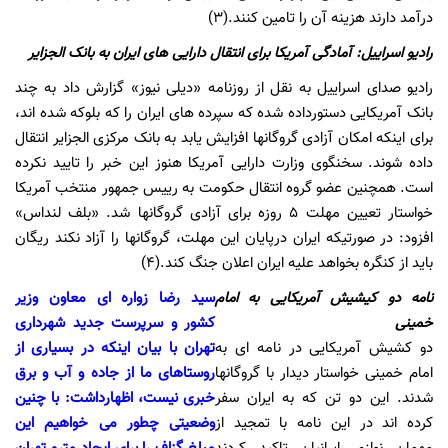
درآمد دارند هزینه آن را تامین کنند.(3)
رادیو اسراییل: آمادگی آمریکا برای انتقال دارایی های ایران به بانک الجزایر
رادیو صدای اسراییل به نقل از روزنامه «دیلی نیوز» گزارش داد به چند
بانک آمریکایی دستورداده شده که سپرده های ایران را که بلوکه شده اند،
برای اینکه امکان آزادی گروگانها افزایش یابد به بانک مرکزی الجزایر انتقال
داده شوند. سخنگوی وزارت دارایی آمریکا هنوز این خبر را تایید نکرده
است. همچنین عضو گروه انتقال حکومت به رییس جمهور منتخب آمریکا
خواستار تعیین مهلت 5 روزه برای آزادی گروگانها شد. «بلف لنداس»
افزود: در صورتیکه ایران درپایان این مهلت، گروگانها را آزاد نکند ریگان
باید از کنگره بخواهد علیه ایران اعلان جنگ کند.(4)
نامه دو کیشیش آمریکایی به امام
سید رضا زواره ای معاون وزیر
خمینی
کشور و سرپرست جدید شهرداری
دو کشیش آمریکایی در نامه ای به
تهران با بیان اینکه در بسیاری از
امام خمینی خواستار دیدار با گروگانها
روستاهای ما از جاده و آب و برق
شدند. این دو تن که به ایران سفر
خبری نیست، اظهارداشت: با چنین
کرده اند در این نامه با تمجید از
وضعیتی چطور می خواهیم این