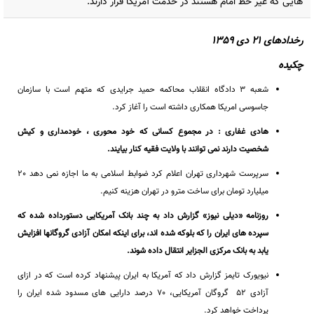
هایی که غیر خط امام هستند در خدمت آمریکا قرار دارند.
رخدادهای 21 دی 1359
چکیده
شعبه 3 دادگاه انقلاب محاکمه حمید جرایدی که متهم است با سازمان
جاسوسی امریکا همکاری داشته است را آغاز کرد.
هادی غفاری : در مجموع کسانی که خود محوری ، خودمداری و کیش
شخصیت دارند نمی توانند با ولایت فقیه کنار بیایند.
سرپرست شهرداری تهران اعلام کرد ضوابط اسلامی به ما اجازه نمی دهد 20
میلیارد تومان برای ساخت مترو در تهران هزینه کنیم.
روزنامه «دیلی نیوز» گزارش داد به چند بانک آمریکایی دستورداده شده که
سپرده های ایران را که بلوکه شده اند، برای اینکه امکان آزادی گروگانها افزایش
یابد به بانک مرکزی الجزایر انتقال داده شوند.
نیویورک تایمز گزارش داد که آمریکا به ایران پیشنهاد کرده است که در ازای
آزادی 52 گروگان آمریکایی، 70 درصد دارایی های مسدود شده ایران را
پرداخت خواهد کرد.