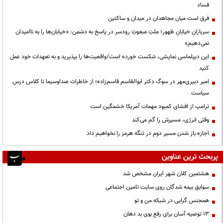
فساد
فرق است میان مجاهدان در میدان و ساکتین
سربازانِ خیابانِ ظهور؛ ملتِ مبعوثِ رودسر در پاسخ به دشمن: «خیابان‌ها را به ناامیدان
نمی‌دهیم»
این دیپلماسی نمایشی، شکست خورده است/واقعیت‌ها را بپذیرید و به تعهدات خود عمل
کنید
امیر دبیری‌مهر در سوگ دکتر ابوالقاسم قاسم‌زاده؛ از خاطرات صداوسیما تا کلاس درس
سیاست
ترامپ از افشای کمبود مهمات آمریکا خشمگین است
وقتی انرژی، مسیرش را گم می‌کند
اجازه باز شدن مسیر دوم در تنگه هرمز را نخواهیم داد
پربحث ترین عناوین
هشتمین کلان شهر ایران مشخص شد
سوابق بیمه شدگان روی سایت تامین اجتماعی
همجنس گرایی در شبکه من و تو
13 توصیه آسان برای رفع بوی بد دهان