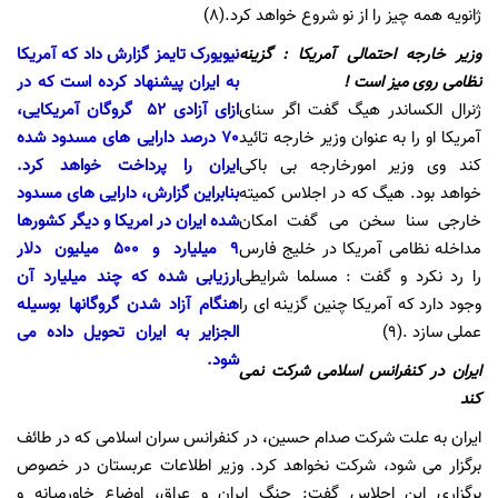
ژانویه همه چیز را از نو شروع خواهد کرد.(8)
وزیر خارجه احتمالی آمریکا : گزینه
نیویورک تایمز گزارش داد که آمریکا
نظامی روی میز است !
به ایران پیشنهاد کرده است که در
ژنرال الکساندر هیگ گفت اگر سنای
ازای آزادی 52 گروگان آمریکایی،
آمریکا او را به عنوان وزیر خارجه تائید
70 درصد دارایی های مسدود شده
کند وی وزیر امورخارجه بی باکی
ایران را پرداخت خواهد کرد.
خواهد بود. هیگ که در اجلاس کمیته
بنابراین گزارش، دارایی های مسدود
خارجی سنا سخن می گفت امکان
شده ایران در امریکا و دیگر کشورها
مداخله نظامی آمریکا در خلیج فارس
9 میلیارد و 500 میلیون دلار
را رد نکرد و گفت : مسلما شرایطی
ارزیابی شده که چند میلیارد آن
وجود دارد که آمریکا چنین گزینه ای را
هنگام آزاد شدن گروگانها بوسیله
عملی سازد .(9)
الجزایر به ایران تحویل داده می
شود.
ایران در کنفرانس اسلامی شرکت نمی
کند
ایران به علت شرکت صدام حسین، در کنفرانس سران اسلامی که در طائف
برگزار می شود، شرکت نخواهد کرد. وزیر اطلاعات عربستان در خصوص
برگزاری این اجلاس گفت: جنگ ایران و عراق، اوضاع خاورمیانه و