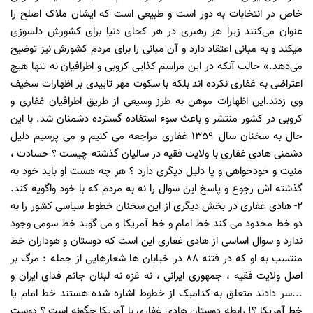
خاص در انتخابات به دور است و طبیعی است که ایشان ملاک اصلح را
عنوان می‌کنند زیرا هر رهبری در هر کجای دنیا برای کشورش دلسوزی
میکند و به مبانی اعتقاد دارد و آن مبانی را برای مردم کشورش نیز توضیح
می‌دهد.» جالب آنکه در این مراسم کذایی کروبی و اطرافیان نه تنها هیچ
اعتراضی به غفاری نکرده اند بلکه با سکوت مهر تاییدی بر اظهارات سخیف
وی زدند.این اظهارات موهن به طرز وسیعی از طریق اطرافیان غفاری و
کروبی در کشور منتشر و باعث سوء استفاده گسترده دشمنان شد. با این
حال به سخنان سال 1359 غفاری مراجعه می کنیم و می پرسیم دلیل
دشمنی هادی غفاری با ولایت فقیه در سالیان گذشته چیست ؟ حسادت ،
منیت و خودخواهی و یا دلیل دیگری دارد ؟ هر چه هست او باید خود به
گذشته اش رجوع و پاسخ این سوال را نه به مردم که با خود واگویه کند.
2- هادی غفاری در بخش دیگری از این سخنان خطوط سیاسی کشور را به
دو خط محدود می کند خط امام و خط آمریکا و می گوید خط سومی وجود
ندارد و سوال اساسی از هادی غفاری این است که دوستان و هوداران خط
منتسب به او که در فتنه 88 در خیابان ها شعارهایی از جمله : مرگ بر
اصل ولایت فقیه ، جمهوری ایرانی ، نه غزه نه لبنان جانم فدای ایران و
...سر دادند متعلق به کدامیک از خطوط اشاره شده هستند خط امام یا
خط آمریکا ؟! رابطه دوستان هادی غفاری با آمریکا چگونه است ؟ دوست