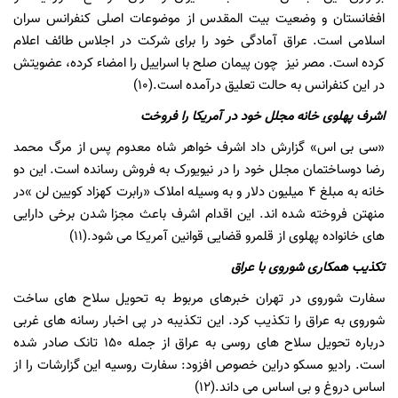
افغانستان و وضعیت بیت المقدس از موضوعات اصلی کنفرانس سران
اسلامی است. عراق آمادگی خود را برای شرکت در اجلاس طائف اعلام
کرده است. مصر نیز چون پیمان صلح با اسراییل را امضاء کرده، عضویتش
در این کنفرانس به حالت تعلیق درآمده است.(10)
اشرف پهلوی خانه مجلل خود در آمریکا را فروخت
«سی بی اس» گزارش داد اشرف خواهر شاه معدوم پس از مرگ محمد
رضا دوساختمان مجلل خود را در نیویورک به فروش رسانده است. این دو
خانه به مبلغ 4 میلیون دلار و به وسیله املاک «رابرت کهزاد کویین لن »در
منهتن فروخته شده اند. این اقدام اشرف باعث مجزا شدن برخی دارایی
های خانواده پهلوی از قلمرو قضایی قوانین آمریکا می شود.(11)
تکذیب همکاری شوروی با عراق
سفارت شوروی در تهران خبرهای مربوط به تحویل سلاح های ساخت
شوروی به عراق را تکذیب کرد. این تکذیبه در پی اخبار رسانه های غربی
درباره تحویل سلاح های روسی به عراق از جمله 150 تانک صادر شده
است. رادیو مسکو دراین خصوص افزود: سفارت روسیه این گزارشات را از
اساس دروغ و بی اساس می داند.(12)