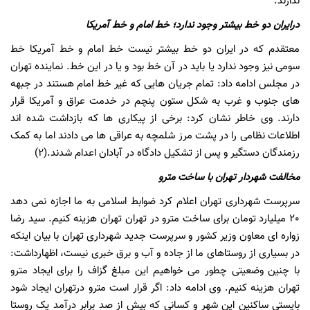
ندارند.
درایران دو خط بیشتر وجود ندارد؛ خط امام و خط آمریکا
معتقدم که در ایران دو خط بیشتر نیست خط امام و خط آمریکا خط
سومی نیز وجود ندارد یا باید در آن خط بود و یا در این خط. نماینده تهران
در مجلس ادامه داد: تمام جریان هایی که غیر خط امام هستند در جبهه
های جنوب و غرب به شکل ستون پنچم در خدمت عراق و آمریکا قرار
دارند. وی خاطر نشان کرد: برخی از پیکاری ها که بازداشت شده اند
اطلاعات نظامی را در پشت مرز شلمچه به عراقی ها می دادند اما به کمک
رزمندگان دستگیر و پس از تشکیل دادگاه در آبادان اعدام شدند.(2)
مخالفت شهردار تهران با ساخت مترو
سرپرست شهرداری تهران اعلام کرد ضوابط اسلامی به ما اجازه نمی دهد
20 میلیارد تومان برای ساخت مترو در تهران تهران هزینه کنیم. سید رضا
زواره ای معاون وزیر کشور و سرپرست جدید شهرداری تهران با بیان اینکه
در بسیاری از روستاهای ما از جاده و آب و برق خبری نیست، اظهارداشت:
با چنین وضعیتی چطور می خواهیم این مبلغ گزاف را برای ایجاد مترو
تهران هزینه کنیم. وی ادامه داد: اگر قرار است مترو درتهران ایجاد شود
بایستی ساکنین این شهر و کسانی که بیش از صد برابر درآمد یک روستا