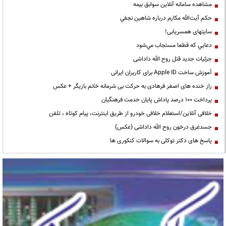
مشاهده سامانه آنلاين سوابق بیمه
حكم آيت‌الله مكارم درباره شاهين نجفي
سایتهای همسریابی!
دعايي كه قطعا مستجاب مي‌شود
جزئیات جدید قتل روح الله داداشی
آموزش ساخت Apple ID برای کاربران ایرانی
راز خنده های اصغر فرهادی به حرکت بی شرمانه خانم بازیگر + عکس
پرداخت ۱۰۰ درصد پاداش پایان خدمت فرهنگیان
خلافی آنلاین/استعلام خلافی خودرو از طریق اینترنت، پیام کوتاه ، تلفن
جسدغرق درخون روح الله داداشی (عکس)
پاسخ های دکتر توکلی به سوالات کنکوری ها