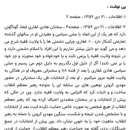
پی نوشت :
1- اطلاعات ، 21 دی 1359 ، صفحه 2
2- اطلاعات ، 21 دی 1359 ، صفحه4 ، سخنان هادی غفاری ابعاد گوناگونی
دارد که هر یک از این ابعاد با مشی سیاسی و عقیدتی او در سالهای گذشته
تعارضی آشکار دارد . 1- غفاری چرایی دشمنی ها را با ولایت فقیه شرح می
دهد و می گوید دو دلیل بیشتر نداریم یا این افراد با اسلام دشمنی دارند و
در نتیجه ولایت فقیه را برنمی تابند و یا خودخواه و خود محورند و جز خود
را بر نمی تابند! اگر از دلیل اول بگذریم به دلیل دوم می رسیم و مشی
سیاسی هادی غفاری را بعد از فتنه 88 و سخنرانی معروف او در هتاکی به
ولایت فقیه مرور میکنیم . او بعد از انتخابات طی یک سخنرانی در حضور
مهدی کروبی توهین های بی سابقه ای را متوجه رهبر معظم انقلاب
ساخت و و اثبات کرد که التزامی به ولایت فقیه ندارد. وی در حالی که
پیش از انتخابات و در سخنان متعددی اعتراف کرده بود که رهبر معظم
انقلاب از هیچ شخصی به صورت خاص حمایت نکرده است بعد از انتخابات
و با مشخص شدن نتیجه و شکست سنگین مهدی کروبی با حمله به رهبر
انقلاب ماهیت خود را به خوبی نشان داد. وی پیش از انتخابات در جمع
خبرنگاران یزدی گفته بود «ساحت رهبر معظم انقلاب از حمایت از فردی