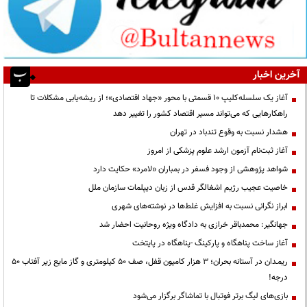
آخرین اخبار
آغاز یک سلسله‌کلیپ ۱۰ قسمتی با محور «جهاد اقتصادی»؛ از ریشه‌یابی مشکلات تا
راهکارهایی که می‌تواند مسیر اقتصاد کشور را تغییر دهد
هشدار نسبت به وقوع تندباد در تهران
آغاز ثبت‌نام آزمون ارشد علوم پزشکی از امروز
شواهد پژوهشی از وجود فسفر در بمباران «لامرد» حکایت دارد
خاصیت عجیب رژیم اشغالگر قدس از زبان دیپلمات سازمان ملل
ابراز نگرانی نسبت به افزایش غلط‌ها در نوشته‌های شهری
جهانگیر: محمدباقر خرازی به دادگاه ویژه روحانیت احضار شد
آغاز ساخت پناهگاه و پارکینگ -پناهگاه در پایتخت
ریمـدان در آستانه بحران؛ ۳ هزار کامیون قفل، صف ۵۰ کیلومتری و گاز مایع زیر آفتاب ۵۰
درجه!
بازی‌های لیگ برتر فوتبال با تماشاگر برگزار می‌شود