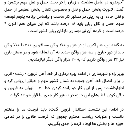
آخوندی، دو عامل سلامت و زمان را در بحث حمل و نقل مهم برشمرد و
گفت: تقویت بخش حمل و نقل و بخصوص انتقال بخش عظیمی از حمل
و نقل جاده ای به ریلی در دستور کار ماست و براساس برنامه پنجم توسعه
سهم حمل و نقل ریلی باید 18 درصد باشد که این میزان هم اکنون 9
درصد است و لازمه آن نیز نوسازی ناوگان ریلی کشور است.
به گفته وی، هم اکنون از دو هزار و 200 واگن مسافربری 500 تا 700 واگن
باید از دور خارج و سه هزار واگن جدید به آن اضافه شود و در بخش باری
نیز 22 هزار واگن داریم که به 20 هزار واگن دیگر نیازمندیم.
وزیر راه و شهرسازی در ادامه بهره برداری از خط آهن قزوین - رشت - انزلی
را برای اتصال خط آهن جنوب به شمال کشور مهم و حیاتی ارزیابی کرد و
اظهارداشت: پس از این کار دو بانده کردن خط آهن تهران به قزوین و
برقی کردن قطارهای این حوزه در دستور کار جدی ما قرار خواهد گرفت.
در ادامه این نشست استاندار قزوین گفت: باید فرصت ها را مغتنم
دانست و منویات ریاست محترم جمهور که فرصت طلایی را در تمامی
حوزه ها و بخش ها ایجاد کرده را جدی بگیریم.