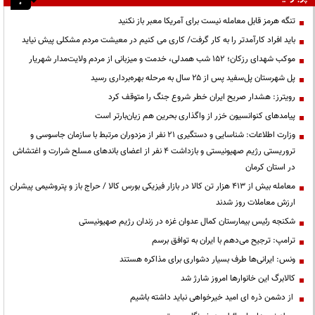
تنگه هرمز قابل معامله نیست برای آمریکا معبر باز نکنید
باید افراد کارآمدتر را به کار گرفت/ کاری می کنیم در معیشت مردم مشکلی پیش نیاید
موکب شهدای رزکان؛ ۱۵۲ شب همدلی، خدمت و میزبانی از مردم ولایت‌مدار شهریار
پل شهرستان پل‌سفید پس از ۲۵ سال به مرحله بهره‌برداری رسید
رویترز: هشدار صریح ایران خطر شروع جنگ را متوقف کرد
پیامدهای کنوانسیون خزر از واگذاری بحرین هم زیان‌بارتر است
وزارت اطلاعات: شناسایی و دستگیری ۲۱ نفر از مزدوران مرتبط با سازمان جاسوسی و
تروریستی رژیم صهیونیستی و بازداشت ۴ نفر از اعضای باندهای مسلح شرارت و اغتشاش
در استان کرمان
معامله بیش از ۴۱۳ هزار تن کالا در بازار فیزیکی بورس کالا / حراج باز و پتروشیمی پیشران
ارزش معاملات روز شدند
شکنجه رئیس بیمارستان کمال عدوان غزه در زندان رژیم صهیونیستی
ترامپ: ترجیح می‌دهم با ایران به توافق برسم
ونس: ایرانی‌ها طرف بسیار دشواری برای مذاکره هستند
کالابرگ این خانوارها امروز شارژ شد
از دشمن ذره ای امید خیرخواهی نباید داشته باشیم