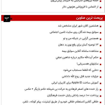
حمله نیروهای اسرائیلی به خبرنگار پرس‌تی‌وی
از التماس تا فروپاشی هژمونی دلار
پربحث ترین عناوین
هشتمین کلان شهر ایران مشخص شد
سوابق بیمه شدگان روی سایت تامین اجتماعی
همجنس گرایی در شبکه من و تو
13 توصیه آسان برای رفع بوی بد دهان
مشاهده سامانه آنلاين سوابق بیمه
حكم آيت‌الله مكارم درباره شاهين نجفي
سایتهای همسریابی!
دعايي كه قطعا مستجاب مي‌شود
جزئیات جدید قتل روح الله داداشی
آموزش ساخت Apple ID برای کاربران ایرانی
راز خنده های اصغر فرهادی به حرکت بی شرمانه خانم بازیگر + عکس
پرداخت ۱۰۰ درصد پاداش پایان خدمت فرهنگیان
خلافی آنلاین/استعلام خلافی خودرو از طریق اینترنت، پیام کوتاه ، تلفن