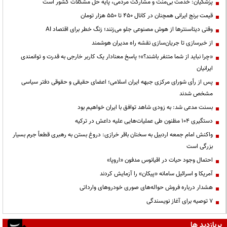
پزشکیان: خدمت بی‌منت و مشارکت مردمی، پایه حل مشکلات کشور است
قیمت‌ برنج ایرانی همچنان در کانال ۴۵۰ تا ۵۵۰ هزار تومان
وقتی دیتاسنترها از هوش مصنوعی جلو می‌زنند؛ زنگ خطر برای اقتصاد AI
از خبرسازی تا جریان‌سازی نقشه راه مدیران هوشمند
«چرا نباید از شما متنفر باشند؟»؛ پاسخ معنادار یک کاربر خارجی به قدرت و توانمندی
ایرانیان
پس از رأی شورای مرکزی جبهه ایران اسلامی؛ اعضای حقیقی و حقوقی دفتر سیاسی
مشخص شدند
بسنت مدعی شد: به زودی شاهد توافق با ایران خواهیم بود
دستگیری ۱۰۴ مظنون طی عملیات‌هایی علیه داعش در ترکیه
واکنش امام جمعه اردبیل به سخنان باقر خرازی: دروغ بستن به رهبری قطعاً جرم بسیار
بزرگی است
احتمال وجود حیات در اقیانوس مدفون «اروپا»
آمریکا و اسرائیل سامانه «پیکان» را آزمایش کردند
هشدار درباره فروش حواله‌های صوری خودروهای وارداتی
۷ توصیه برای آغاز نویسندگی
پربازدید ها