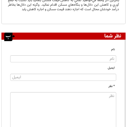
بنابراين اگر واقعا مي‌خواهيد كمكي به كاهش قيمت مسكن بنمائيد بايد نسبت به جمع
آوري و كاهش اين دلال‌ها و بنگاه‌هاي مسكن اقدام نمائيد. وگرنه اين دلال‌ها بخاطر
درآمد خودشان محال است كه اجازه دهند قيمت مسكن و اجاره كاهش يابد
نظر شما
نام
ایمیل
* نظر