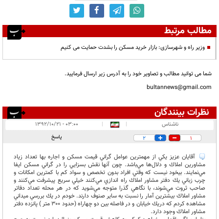
مطالب مرتبط
وزیر راه و شهرسازی: بازار خرید مسکن را بشدت حمایت می کنیم
شما می توانید مطالب و تصاویر خود را به آدرس زیر ارسال فرمایید.
bultannews@gmail.com
نظرات بینندگان
انتشار یافته:
۱
ناشناس
|
|
۰۳:۰۰ - ۱۳۹۲/۱۰/۲۱
در انتظار بررسی:
۱
پاسخ
2
1
غیر قابل انتشار:
آقايان عزيز يكي از مهمترين عوامل گراني قيمت مسكن و اجاره بها تعداد زياد
مشاورين املاك و دلال‌ها مي‌باشد. چون آنها نقش بسزايي را در گراني مسكن ايفا
مي‌نمايند. بيخود نيست كه وقتي افراد بدون تخصص و سواد كم با كمترين امكانات و
چرب زباني يك دفتر مشاور املاك راه اندازي مي‌كنند خيلي سريع پيشرفت مي‌كنند و
صاحب ثروت مي‌شوند، با نگاهي گذرا متوجه مي‌شويد كه در هر محله تعداد دفاتر
مشاور املاك بيشترين آمار را نسبت به ساير صنوف دارند. خودم در يك بررسي ميداني
مشاهده كردم كه دريك خيابان و در فاصله بين دو چهاراه (حدود 300 متر ) پانزده دفتر
مشاور املاك وجود دارد.