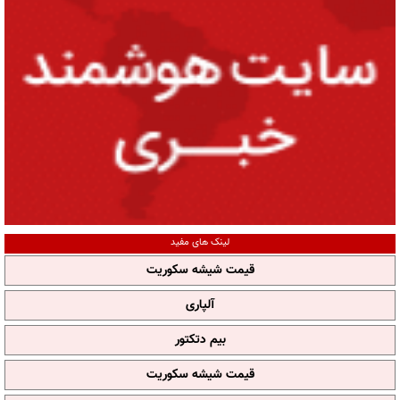
لینک های مفید
قیمت شیشه سکوریت
آلپاری
بیم دتکتور
قیمت شیشه سکوریت