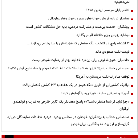
نمی‌دهیم»
اعلام پایان مراسم اربعین ۱۴۰۵
هشدار درباره فروش حواله‌های صوری خودروهای وارداتی
پزشکیان: خدمت بی‌منت و مشارکت مردمی، پایه حل مشکلات کشور است
نوشابه رژیمی روی حافظه اثر می‌گذارد
3 اشتباه رایج در انتخاب رنگ صنعتی که هزینه‌اش را سال‌ها می‌پردازید...
قیمت نفت صعودی ماند
خادمیان: هیچ شفیعی برای زن نزد خداوند بهتر از رضایت شوهر نیست
صمصامی خطاب به پزشکیان: به شما اطلاعات غلط دادند؛ مردم را ساده‌لوح فرض نکنید!
توقف صادرات نفت عربستان به آمریکا
ترافیک کشتیرانی از طریق تنگه هرمز در یک هفته به ۳۳ کشتی کاهش یافت
آمریکا و اسرائیل سامانه «پیکان» را آزمایش کردند
«چرا نباید از شما متنفر باشند؟»؛ پاسخ معنادار یک کاربر خارجی به قدرت و توانمندی
ایرانیان
صمصامی خطاب به پزشکیان: خودتان در مجلس بودید؛ دیدید انتقادات نمایندگان درباره
گران‌سازی ارز بود، نه واگذاری ایران‌خودرو