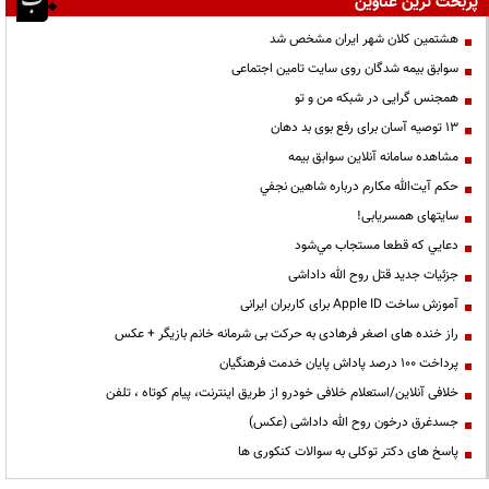
پربحث ترین عناوین
هشتمین کلان شهر ایران مشخص شد
سوابق بیمه شدگان روی سایت تامین اجتماعی
همجنس گرایی در شبکه من و تو
13 توصیه آسان برای رفع بوی بد دهان
مشاهده سامانه آنلاين سوابق بیمه
حكم آيت‌الله مكارم درباره شاهين نجفي
سایتهای همسریابی!
دعايي كه قطعا مستجاب مي‌شود
جزئیات جدید قتل روح الله داداشی
آموزش ساخت Apple ID برای کاربران ایرانی
راز خنده های اصغر فرهادی به حرکت بی شرمانه خانم بازیگر + عکس
پرداخت ۱۰۰ درصد پاداش پایان خدمت فرهنگیان
خلافی آنلاین/استعلام خلافی خودرو از طریق اینترنت، پیام کوتاه ، تلفن
جسدغرق درخون روح الله داداشی (عکس)
پاسخ های دکتر توکلی به سوالات کنکوری ها