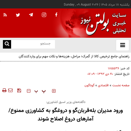
يکشنبه ۱۸ مرداد ۱۴۰۵
|
Sunday , 09 August 2026
از
و
ته
ن
نو
کد خبر:
۱۸۵۵۳۶
تاریخ انتشار:
۲۰ دی ۱۳۹۲ - ۰۷:۰۹
صفحه نخست
»
اقتصادی
»
گوناگون
‍‍‍ پ
پ
ناگفته‌های وزیر اسبق کشاورزی:
ورود مدیران بله‌قربان‌گو و دروغگو به کشاورزی ممنوع/
آمارهای دروغ اصلاح شوند