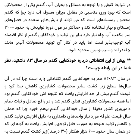
در شرایط کنونی و با توجه به مسائل و بحران آب، گندم یکی از محصولاتی
است که بهره وری مناسبی در مقابل میزان مصرف آب دارد چرا که گندم
محصول زمستانه‌ای است که می تواند از بارش‌های متعدد در فصل‌های
زمستان و بهار استفاده کند و حداکثر در طول دوره تولیدش به حدود 3000
متر مکعب آب چاه نیاز دارد بنابراین تولید و خودکفایی گندم از نظر اقتصاد
آب توجیه‌پذیر است اما باید در کنار آن تولید محصولات آب‌بر مانند
چغندرقند و سیب‌زمینی محدود شود.
** پیش از این انتقاداتی درباره خودکفایی گندم در سال 83 داشتید، نظر
شما در این رابطه چیست
؟
در سال 83-84 هم به خودکفایی گندم انتقاداتی وارد است چرا که در آن
سال‌ها سطح زیر کشت سایر محصولات کشاورزی کاهش پیدا کرد و
قیمت گندم بیش از حد افزایش یافت که نتیجه ‌اش خودکفایی گندم بود
اما همه محصولات کشاورزی فدای گندم شد و در واقع تعادل و ثبات نظام
دامپروری کشور دقیقا از سال خودکفایی گندم برهم خورد چرا که همان
سال قیمت علوفه مورد نیاز واحدهای دامداری به دلیل افزایش تولید گندم
و کاهش تولید علوفه به صورت قابل توجهی افزایش یافت به گونه ای که
در همان سال حدود 600 هزار هکتار (30 درصد )زیر کشت گندم نسبت به