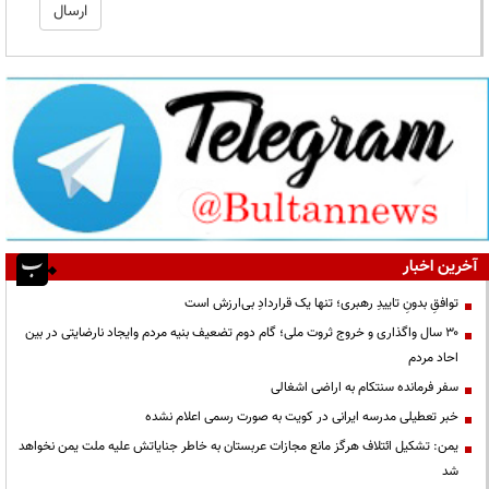
آخرین اخبار
توافقِ بدونِ تاییدِ رهبری؛ تنها یک قراردادِ بی‌ارزش است
۳۰ سال واگذاری و خروج ثروت ملی؛ گام دوم تضعیف بنیه مردم وایجاد نارضایتی در بین
احاد مردم
سفر فرمانده سنتکام به اراضی اشغالی
خبر تعطیلی مدرسه ایرانی در کویت به صورت رسمی اعلام نشده
یمن: تشکیل ائتلاف هرگز مانع مجازات عربستان به خاطر جنایاتش علیه ملت یمن نخواهد
شد