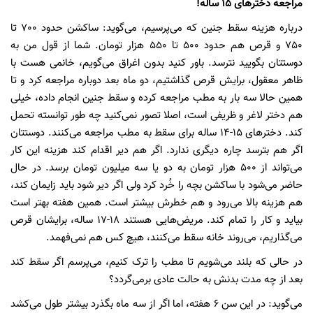
مراجعه دخترهای 15 ساله!
درباره هزینه سقط جنین که می‌پرسیم، می‌گوید: ساکشن حدود 700 تا
750 و قرص هم حدود 500 تا 550 هزار تومان. شما از قول من به
دوستتان بگویید نترسد. باور کنید بدون اغراق می‌گویم، خانمی‌ هست با
ظاهر معقول، برایش قرص گذاشتیم، دو ماه بعد دوباره مراجعه کرد و تا
همین حالا سه بار به مطب مراجعه کرده و سقط جنین انجام داده، خیلی
هم دختر لاغر و ظریفی است، اصلا تصور نمی‌کنید چه طور توانسته تحمل
کند. دختر‌های 15-14 ساله برای سقط به مطب مراجعه می‌کنند. دوستتان
اگر هم بترسد چاره دیگری ندارد. اگر هم دیر اقدام کند هزینه این کار
می‌تواند از 500 هزار تومان به دو یا سه میلیون تومان برسد. در حال
حاضر می‌شود با ساکشن بچه را خُرد کرد ولی اگر دیر شود باید زایمان کند،
هم هزینه بالا می‌رود و هم خطرش بیشتر است. همین هفته بهتر است
بیاید و کار را تمام کند. مریض‌هایی هستند 18-17 ساله، برایشان قرص
می‌گذاریم، می‌روند خانه سقط می‌کنند، هیچ کس هم نمی‌فهمد.
در حالی که بلند می‌شویم تا مطب را ترک کنیم، می‌پرسم اگر سقط کند
بعد از چه مدت بدنش به حالت عادی برمی‌گردد؟
می‌گوید: در این سن 6 هفته، اما اگر از سه ماه بگذرد بیشتر طول می‌کشد