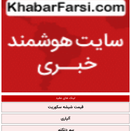
لینک های مفید
قیمت شیشه سکوریت
آلپاری
بیم دتکتور