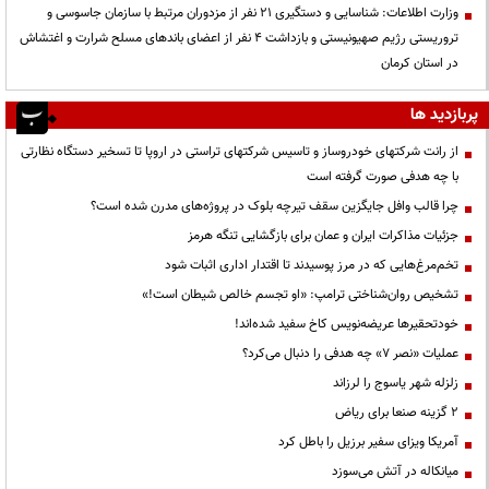
وزارت اطلاعات: شناسایی و دستگیری ۲۱ نفر از مزدوران مرتبط با سازمان جاسوسی و
تروریستی رژیم صهیونیستی و بازداشت ۴ نفر از اعضای باندهای مسلح شرارت و اغتشاش
در استان کرمان
پربازدید ها
از رانت‌ شرکتهای خودروساز و تاسیس شرکتهای تراستی در اروپا تا تسخیر دستگاه نظارتی
با چه هدفی صورت گرفته است
چرا قالب وافل جایگزین سقف تیرچه بلوک در پروژه‌های مدرن شده است؟
جزئیات مذاکرات ایران و عمان برای بازگشایی تنگه هرمز
تخم‌مرغ‌هایی که در مرز پوسیدند تا اقتدار اداری اثبات شود
تشخیص روان‌شناختی ترامپ: «او تجسم خالص شیطان است!»
خودتحقیرها عریضه‌نویس کاخ سفید شده‌اند!
عملیات «نصر ۷» چه هدفی را دنبال می‌کرد؟
زلزله شهر یاسوج را لرزاند
۲ گزینه صنعا برای ریاض
آمریکا ویزای سفیر برزیل را باطل کرد
میانکاله در آتش می‌سوزد