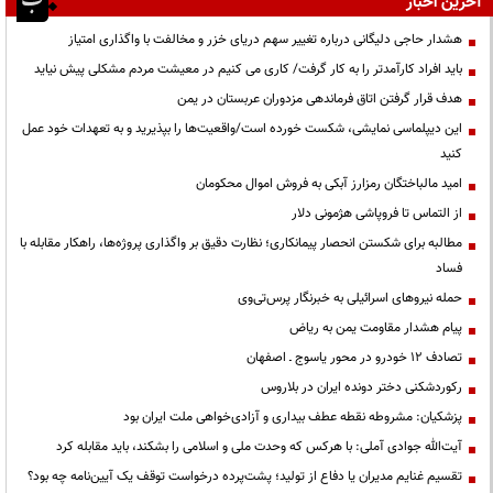
آخرین اخبار
هشدار حاجی دلیگانی درباره تغییر سهم دریای خزر و مخالفت با واگذاری امتیاز
باید افراد کارآمدتر را به کار گرفت/ کاری می کنیم در معیشت مردم مشکلی پیش نیاید
هدف قرار گرفتن اتاق‌ فرماندهی مزدوران عربستان در یمن
این دیپلماسی نمایشی، شکست خورده است/واقعیت‌ها را بپذیرید و به تعهدات خود عمل
کنید
امید مالباختگان رمزارز آبکی به فروش اموال محکومان
از التماس تا فروپاشی هژمونی دلار
مطالبه برای شکستن انحصار پیمانکاری؛ نظارت دقیق بر واگذاری پروژه‌ها، راهکار مقابله با
فساد
حمله نیروهای اسرائیلی به خبرنگار پرس‌تی‌وی
پیام هشدار مقاومت یمن به ریاض
تصادف ۱۲ خودرو در محور یاسوج ـ اصفهان
رکوردشکنی دختر دونده ایران در بلاروس
پزشکیان: مشروطه نقطه عطف بیداری و آزادی‌خواهی ملت ایران بود
آیت‌الله جوادی آملی: با هرکس که وحدت ملی و اسلامی را بشکند، باید مقابله کرد
تقسیم غنایم مدیران یا دفاع از تولید؛ پشت‌پرده درخواست توقف یک آیین‌نامه چه بود؟