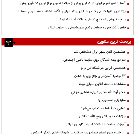
گستره امپراتوری ایران در ۵ قرن پیش از میلاد؛ تصویری از ایران ۲۵ قرن پیش
پزشکیان: تنها کسانی که در خیابان بودند ایران را نگه نداشتند همه سهیم هستند
پارچه فروشی که هیچ نسبتی با بانک آینده ندارد!
نقض آتش‌بس و حملات رژیم صهیونیستی به جنوب لبنان
پربحث ترین عناوین
هشتمین کلان شهر ایران مشخص شد
سوابق بیمه شدگان روی سایت تامین اجتماعی
همجنس گرایی در شبکه من و تو
13 توصیه آسان برای رفع بوی بد دهان
مشاهده سامانه آنلاين سوابق بیمه
حكم آيت‌الله مكارم درباره شاهين نجفي
سایتهای همسریابی!
دعايي كه قطعا مستجاب مي‌شود
جزئیات جدید قتل روح الله داداشی
آموزش ساخت Apple ID برای کاربران ایرانی
راز خنده های اصغر فرهادی به حرکت بی شرمانه خانم بازیگر + عکس