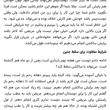
باشد دست ما بازتر است. دوست‌پسر نمی‌تواند شاکی شود چون خودش
هم پایش گیر است. مثلا شما اگر شوهر این خانم باشید ممکن است فردا
بگویید خانم شما چرا این کار را برای زن من انجام داده‌اید، ولی وقتی
دوست‌پسر باشد خودش هم کارش خلاف بوده و نمی‌تواند مدعی شود. به
این خاطر است که ما باید مریض را ببینیم و بدانیم در چه شرایطی است.
اگر وزن بالایی دارد قرص خیلی موثر نیست ولی مریضی که لاغر باشد
قرص تاثیر بهتری دارد. اگر می‌خواهد خانواده‌اش در جریان قرار نگیرند
برایش ساکشن انجام می‌دهیم که نیم‌ساعت طول می‌کشد.
شرایط متفاوت برای سقط جنین
ادامه دادم دوست من هفته نهم بارداری است یعنی از دو ماه هم گذشته
است. می‌تواند با ساکشن سقط کند؟
با خیالی آسوده می‌گوید: بله، البته باید ببینم دهانه رحم باز است، بسته
است، ممکن است اول لازم باشد از قرص استفاده کند تا دهانه رحم باز
شود بعد برایش ساکشن انجام دهیم. ببینید، راه زیاد است، من هم که
گفتم این کار را برای دوستتان انجام می‌دهم. مریض باید به مطب بیاید.
راستش برای مریضی که بترسد دوست ندارم کاری انجام دهم. از اول
کارش اشتباه بوده، از حالا هم هر چه بیشتر بترسد و کار را عقب بیندازد