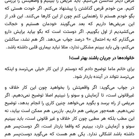
مرض دیگر ساکشن می‌کنیم. باید مریض را ببینیم و وضعیتش را بررسی
کنیم. من خودم قرص گذاشتن را پیشنهاد می‌کنم. اگر خودت هستی که
بگو خودم هستم تا راهنمایی کنم چون از این کارها می‌کنند. این قدر از
این مریض‌ها داریم که بعد می‌گویند خودمان هستیم و خجالت
می‌کشیدیم از اول بگوییم. اگر دوستت است که بگو بیاید برایش دارو
می‌گذارم که به احتمال 90 درصد جواب می‌دهد. اگر هم نشد، ساکشن
می‌کنم، ولی باید ببینم مشکلی ندارد، مثلا نباید بیماری قلبی داشته باشد.
خانواده‌ها در جریان باشند بهتر است!
برای خانم ماما توضیح دادم که دوستم از این کار خیلی می‌ترسد و اینکه
می‌ترسد نتواند در آینده باردار شود.
در جواب می‌گوید: اگر واقعیتش را بخواهید چون این کار خلاف و
غیرقانونی است، تا آزمایش و سونو را نبینیم اصلا توضیح نمی‌دهیم. اگر
مریضی از راه برسد و بگوید می‌خواهد چنین کاری را انجام بدهد، توضیح
نمی‌دهیم. همه‌جور مریضی هم داریم. بازرس هم ممکن است بیاید، نه
این مطب بلکه هر مطبی چون کار خلاف و غیر قانونی است، باید ببینیم
سونو و آزمایش دارد، ببینیم که واقعا باردار است، اگر دوست‌پسر هم
داشته باشد اشکالی ندارد. یکی هم هست که می‌گوید دوست‌پسر هم