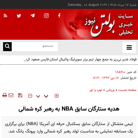
شنبه ۱۷ مرداد ۱۴۰۵
|
Saturday , 08 August 2026
از
و
ته
فولاد غدیر نی‌ریز به جمع چهار تیم برتر سوپرلیگ والیبال استان فارس صعود کرد
ن
نو
کد خبر:
۱۸۵۲۰۰
تاریخ انتشار:
۱۷ دی ۱۳۹۲ - ۱۶:۲۱
صفحه نخست
»
ورزشی
»
توپ و تور
‍‍‍ پ
پ
هدیه ستارگان سابق NBA به رهبر کره شمالی
تیمی متشکل از ستارگان سابق بسکتبال حرفه ای آمریکا (NBA) برای برگزاری
یک مسابقه نمایشی به مناسبت تولد رهبر کره شمالی وارد پیونگ یانگ شد.