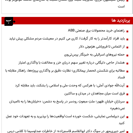
است
پربازدید ها
راهنمای خرید محصولات برق صنعتی ABB
باید افراد کارآمدتر را به کار گرفت/ کاری می کنیم در معیشت مردم مشکلی پیش نیاید
از التماس تا فروپاشی هژمونی دلار
حمله نیروهای اسرائیلی به خبرنگار پرس‌تی‌وی
هشدار حاجی دلیگانی درباره تغییر سهم دریای خزر و مخالفت با واگذاری امتیاز
مطالبه برای شکستن انحصار پیمانکاری؛ نظارت دقیق بر واگذاری پروژه‌ها، راهکار مقابله با
فساد
آیت‌الله جوادی آملی: با هرکس که وحدت ملی و اسلامی را بشکند، باید مقابله کرد
فرق است میان مجاهدان در میدان و ساکتین
سربازانِ خیابانِ ظهور؛ ملتِ مبعوثِ رودسر در پاسخ به دشمن: «خیابان‌ها را به ناامیدان
نمی‌دهیم»
این دیپلماسی نمایشی، شکست خورده است/واقعیت‌ها را بپذیرید و به تعهدات خود عمل
کنید
امیر دبیری‌مهر در سوگ دکتر ابوالقاسم قاسم‌زاده؛ از خاطرات صداوسیما تا کلاس درس