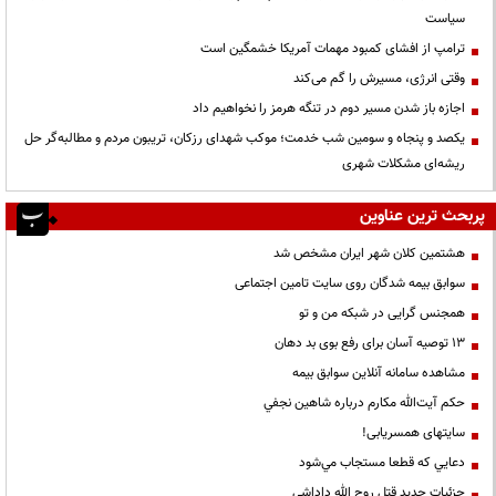
سیاست
ترامپ از افشای کمبود مهمات آمریکا خشمگین است
وقتی انرژی، مسیرش را گم می‌کند
اجازه باز شدن مسیر دوم در تنگه هرمز را نخواهیم داد
یکصد و پنجاه و سومین شب خدمت؛ موکب شهدای رزکان، تریبون مردم و مطالبه‌گر حل
ریشه‌ای مشکلات شهری
پربحث ترین عناوین
هشتمین کلان شهر ایران مشخص شد
سوابق بیمه شدگان روی سایت تامین اجتماعی
همجنس گرایی در شبکه من و تو
13 توصیه آسان برای رفع بوی بد دهان
مشاهده سامانه آنلاين سوابق بیمه
حكم آيت‌الله مكارم درباره شاهين نجفي
سایتهای همسریابی!
دعايي كه قطعا مستجاب مي‌شود
جزئیات جدید قتل روح الله داداشی