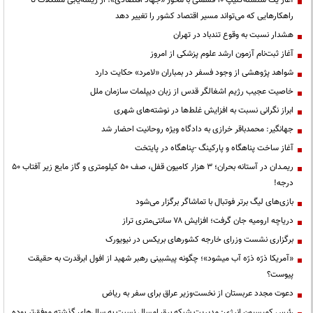
راهکارهایی که می‌تواند مسیر اقتصاد کشور را تغییر دهد
هشدار نسبت به وقوع تندباد در تهران
آغاز ثبت‌نام آزمون ارشد علوم پزشکی از امروز
شواهد پژوهشی از وجود فسفر در بمباران «لامرد» حکایت دارد
خاصیت عجیب رژیم اشغالگر قدس از زبان دیپلمات سازمان ملل
ابراز نگرانی نسبت به افزایش غلط‌ها در نوشته‌های شهری
جهانگیر: محمدباقر خرازی به دادگاه ویژه روحانیت احضار شد
آغاز ساخت پناهگاه و پارکینگ -پناهگاه در پایتخت
ریمـدان در آستانه بحران؛ ۳ هزار کامیون قفل، صف ۵۰ کیلومتری و گاز مایع زیر آفتاب ۵۰
درجه!
بازی‌های لیگ برتر فوتبال با تماشاگر برگزار می‌شود
دریاچه ارومیه جان گرفت؛ افزایش ۷۸ سانتی‌متری تراز
برگزاری نشست وزرای خارجه کشورهای بریکس در نیویورک
«آمریکا ذرّه ذرّه آب میشود»؛ چگونه پیشبینی رهبر شهید از افول ابرقدرت به حقیقت
پیوست؟
دعوت مجدد عربستان از نخست‌وزیر عراق برای سفر به ریاض
رئیس کمیسیون انرژی: مدیریت شبکه برق امسال نسبت به سال‌های گذشته موفق‌تر بوده