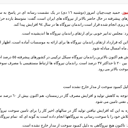
یوز
، حمید چیت‌چیان امروز (دوشنبه ١٦ دی) در یک نشست رسانه ای
 انجام شده قرار است راندمان نیروگاه ها در سال ٩٤ افزایش پیدا کند.
رد: مجلس تدابیر خوبی برای ارتقای راندمان نیروگاه ها اندیشیده است.
این که قرارداد ارتقای راندمان نیروگاه ها برای ارائه به موسسات آماده است، اظهار 
ی ماه امسال مبادله شود.
براساس این گزارش هم ا
نیروگاه های ایران بین ٢٠ تا حداکثر ٣٧ درصد است. راندمان نیروگاه ها ارتباط مستقیمی
خت بالاتر می رود.
دلیل کمبود سوخت از مدار خارج نشده است
ه کاهش تولید و افزایش مصرف گاز در زمستان، هم اکنون بیش از ٦٠ درصد سوخت مورد نیاز نیروگاه‌ها از طریق
نفتی تامین می شود.
 به این که افزایش نیافتن تولید گاز در سالهای اخیر کار را برای تامین سوخت نیر
اش خود را با سوخت رسانی به نیروگاهها انجام داده است به گونه ای که
تمام نیروگا
اد: تاکنون هیچ نیروگاهی به دلیل کمبود سوخت از مدار خارج نشده است.