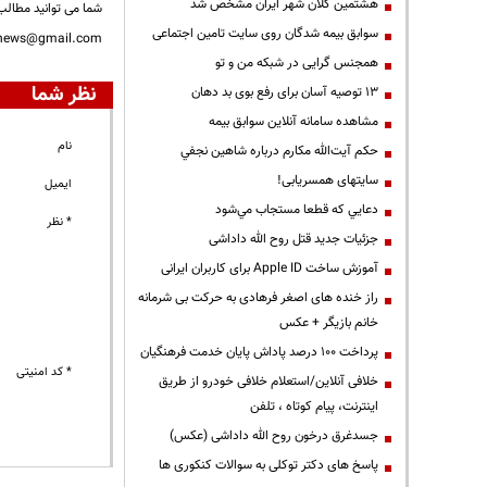
هشتمین کلان شهر ایران مشخص شد
شما می توانید مطالب 
سوابق بیمه شدگان روی سایت تامین اجتماعی
nnews@gmail.com
همجنس گرایی در شبکه من و تو
نظر شما
13 توصیه آسان برای رفع بوی بد دهان
مشاهده سامانه آنلاين سوابق بیمه
نام
حكم آيت‌الله مكارم درباره شاهين نجفي
سایتهای همسریابی!
ایمیل
دعايي كه قطعا مستجاب مي‌شود
* نظر
جزئیات جدید قتل روح الله داداشی
آموزش ساخت Apple ID برای کاربران ایرانی
راز خنده های اصغر فرهادی به حرکت بی شرمانه
خانم بازیگر + عکس
پرداخت ۱۰۰ درصد پاداش پایان خدمت فرهنگیان
* کد امنیتی
خلافی آنلاین/استعلام خلافی خودرو از طریق
اینترنت، پیام کوتاه ، تلفن
جسدغرق درخون روح الله داداشی (عکس)
پاسخ های دکتر توکلی به سوالات کنکوری ها