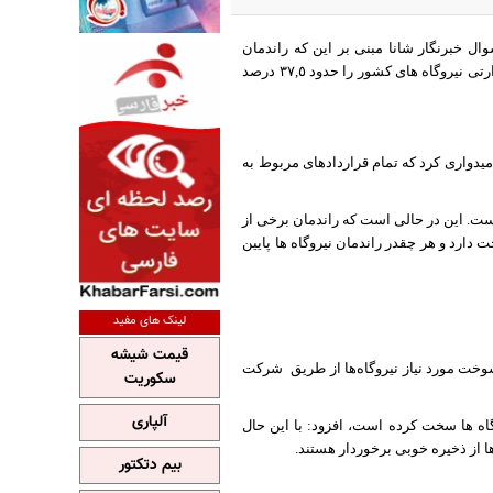
 در پاسخ به سوال خبرنگار شانا مبنی بر این که راندمان
نیروگاه های کشورهای پیشرفته در حال حاضر بالاتر از نیروگاه های ایران است، گفت: متوسط بازده حرارتی نیروگاه های کشور را حدود ٣٧,٥ درصد
امیدواری کرد که تمام قراردادهای مربوط به
کنون بالاترین راندمان نیروگاه سیکل ترکیبی در کشورهای پیشرفته ٥٥ درصد است. این در حالی است که راندمان برخی از
 با مصرف سوخت دارد و هر چقدر راندمان نیروگاه ها پایین
لینک های مفید
قیمت شیشه
شرکت
سکوریت
آلپاری
وگاه ها سخت کرده است، افزود: با این حال
ها از ذخیره خوبی برخوردار هستند.
بیم دتکتور