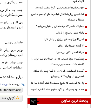
اثبات شود
تعداد دیگری از نیر
خودتحقیرها عریضه‌نویس کاخ سفید شده‌اند!
تشخیص روان‌شناختی ترامپ: «او تجسم خالص
سرمایه‌گذاری برا
شیطان است!»
عملیات «نصر ۷» چه هدفی را دنبال می‌کرد؟
ایم و امیدواریم د
زلزله شهر یاسوج را لرزاند
آمریکا ویزای سفیر برزیل را باطل کرد
فاینانس چینی
۲ گزینه صنعا برای ریاض
وزیر نیرو درباره 
میانکاله در آتش می‌سوزد
آبی لرستان و کمش
پزشکیان: تنها کسانی که در خیابان بودند ایران را
چیت چیان افزود: 
نگه نداشتند همه سهیم هستند
عملیات اجرایی این
گستره امپراتوری ایران در ۵ قرن پیش از میلاد؛
تصویری از ایران ۲۵ قرن پیش
برای مشاهده مطا
پارچه فروشی که هیچ نسبتی با بانک آینده ندارد!
برچسب ها:
وزارت نی
همه باید بدون اما و اگر، مطیع امام انقلاب باشیم
گزارش خطا
پربحث ترین عناوین