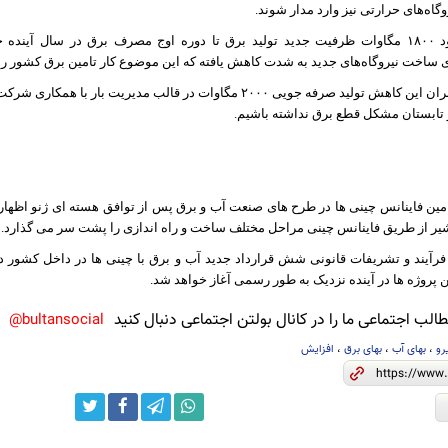
وگاه‌های حرارتی نیز وارد مدار شوند.
چیت چیان از ورود ١٨٠٠ مگاوات ظرفیت جدید تولید برق تا دوره اوج مصرف برق در سال
ی ساخت نیروگاه‌های جدید به شدت کاهش یافته که این موضوع کار تامین برق کشور ر
وی افزود: برای جبران این کاهش تولید صرفه جویی ٢٠٠٠ مگاوات در قالب مد
ر تابستان مشکل قطع برق نداشته باشیم.
تامین فاینانس چینی ها در طرح های صنعت آب و برق پس از توافق هسته ای ژنو اظهار 
یر از طریق فاینانس چینی مراحل مختلف ساخت و راه اندازی را پشت سر می گذارد.
فرآیند و تشریفات قانونی شش قرارداد جدید آب و برق با چینی ها در داخل کشور د
 پروژه ها در آینده نزدیک به طور رسمی آغاز خواهد شد.
لب اجتماعی ما را در کانال بولتن اجتماعی دنبال کنید
bultansocial@
رو
،
بهای آب
،
بهای برق
،
افزایش