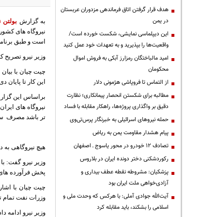
هدف قرار گرفتن اتاق‌ فرماندهی مزدوران عربستان
در یمن
به گزارش
بولتن ن
این دیپلماسی نمایشی، شکست خورده است/
است و طبق برنامه ریزی
واقعیت‌ها را بپذیرید و به تعهدات خود عمل کنید
وزیر نیرو تصریح ک
امید مالباختگان رمزارز آبکی به فروش اموال
محکومان
چیت چیان با بیان 
از التماس تا فروپاشی هژمونی دلار
این کار تا پایان د
مطالبه برای شکستن انحصار پیمانکاری؛ نظارت
دقیق بر واگذاری پروژه‌ها، راهکار مقابله با فساد
تر باشد مصرف
سو
حمله نیروهای اسرائیلی به خبرنگار پرس‌تی‌وی
پیام هشدار مقاومت یمن به ریاض
تصادف ۱۲ خودرو در محور یاسوج ـ اصفهان
هیچ نیروگاهی به 
رکوردشکنی دختر دونده ایران در بلاروس
وزیر نیرو گفت: با توجه ب
پزشکیان: مشروطه نقطه عطف بیداری و
پخش فرآورده های 
آزادی‌خواهی ملت ایران بود
چیت چیان با اشاره
آیت‌الله جوادی آملی: با هرکس که وحدت ملی و
وزرات نفت تمام تل
اسلامی را بشکند، باید مقابله کرد
وزیر نیرو ادامه د