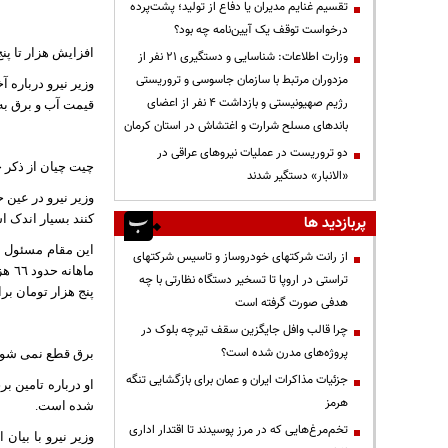
تقسیم غنایم مدیران یا دفاع از تولید؛ پشت‌پرده
درخواست توقف یک آیین‌نامه چه بود؟
افزایش هزار تا پن
وزارت اطلاعات: شناسایی و دستگیری ۲۱ نفر از
مزدوران مرتبط با سازمان جاسوسی و تروریستی
رژیم صهیونیستی و بازداشت ۴ نفر از اعضای
قیمت آب و برق به 
باندهای مسلح شرارت و اغتشاش در استان کرمان
دو تروریست در عملیات نیروهای عراقی در
چیت چیان از ذکر 
«الانبار» دستگیر شدند
وزیر نیرو در عین 
کنند بسیار اندک 
پربازدید ها
این مقام مسئول ب
از رانت‌ شرکتهای خودروساز و تاسیس شرکتهای
ماه
تراستی در اروپا تا تسخیر دستگاه نظارتی با چه
پنج هزار تومان ب
هدفی صورت گرفته است
چرا قالب وافل جایگزین سقف تیرچه بلوک در
پروژه‌های مدرن شده است؟
برق قطع نمی شود
جزئیات مذاکرات ایران و عمان برای بازگشایی تنگه
او درباره تامین ب
هرمز
شده است.
تخم‌مرغ‌هایی که در مرز پوسیدند تا اقتدار اداری