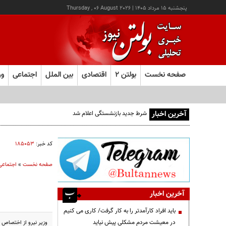
پنجشنبه ۱۵ مرداد ۱۴۰۵
|
Thursday , 06 August 2026
صفحه نخست
بولتن ۲
اقتصادی
بین الملل
اجتماعی
ور
آخرین اخبار
شرط جدید بازنشستگی اعلام شد
کد خبر:
۱۸۵۰۵۳
صفحه نخست
»
اجتماعی
آخرین اخبار
باید افراد کارآمدتر را به کار گرفت/ کاری می کنیم
در معیشت مردم مشکلی پیش نیاید
وزیر نیرو از اختصاص ١٢ هزار میلیارد تومان بودجه برای ارتقاء راندمان نیروگاه های کشور در لایحه بودجه ٩٣ خبر داد.