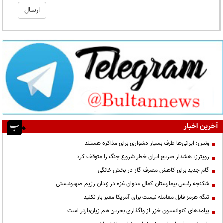
آخرین اخبار
ونس: ایرانی‌ها طرف بسیار دشواری برای مذاکره هستند
رویترز: هشدار صریح ایران خطر شروع جنگ را متوقف کرد
گام جدید برای کاهش مصرف گاز در بخش خانگی
شکنجه رئیس بیمارستان کمال عدوان غزه در زندان رژیم صهیونیستی
تنگه هرمز قابل معامله نیست برای آمریکا معبر باز نکنید
پیامدهای کنوانسیون خزر از واگذاری بحرین هم زیان‌بارتر است