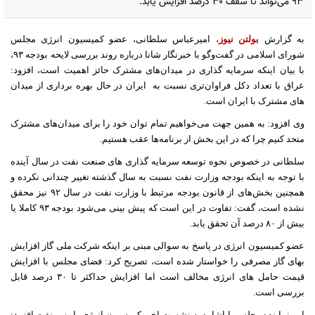
۹۳ می‌تواند تا سقف ۳۰ درصد افزایش یابد.
به گزارش
بولتن نیوز
، امیرعباس سلطانی، عضو کمیسیون انرژی مجلس
شورای اسلامی در گفت‌و‌گو با خبرنگار شانا درباره روند بررسی لایحه بودجه ۹۳،
با بیان اینکه سرمایه گذاری در میدان‌های مشترک حائز اهمیت است، افزود:
عراق با تعداد دکل فراوان‌تری نسبت به
ایران در حال بهره برداری از میدان
های مشترک با ایران است.
وی افزود: به همین جهت می‌خواهیم تمام توان خود را برای میدان‌های مشترک
متحد کنیم چرا که در این بخش از برنامه‌ها عقب هستیم.
سلطانی در خصوص نحوه توسعه سرمایه گذاری های صنعت نفت در سال آینده
با توجه به اینکه بودجه وزارت نفت نسبت به سال گذشته تغییر چندانی نکرده و
همچنین بخش‌های از قانون بودجه مرتبط با وزارت نفت در سال ٩٢ نیز محقق
نشده است، گفت: تفاوت در این است که پیش بینی می‌شود بودجه ۹۳ کاملا یا
بیش از ۸۰ درصد آن تحقق یابد.
عضو کمیسیون انرژی در پاسخ به سوالی مبنی بر اینکه شرکت ملی گاز افزایش
بهای گاز مصرفی را خواستار شده است، تصریح کرد: فضای مجلس با افزایش
قیمت حامل های انرژی مخالف است اما افزایش حداکثر تا ۳۰ درصد قابل
بررسی است.
این نماینده مجلس با اشاره به نشست اخیر کمیسیون انرژی با وزیر نفت افزود: