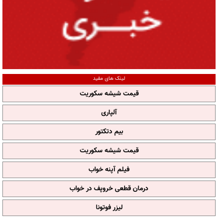
لینک های مفید
قیمت شیشه سکوریت
آلپاری
بیم دتکتور
قیمت شیشه سکوریت
فیلم آپنه خواب
درمان قطعی خروپف در خواب
لیزر فوتونا