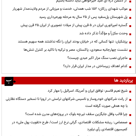
از دشمن ذره ای امید خیرخواهی نباید داشته باشیم
موکب شهدای رزکان؛ ۱۵۲ شب همدلی، خدمت و میزبانی از مردم ولایت‌مدار شهریار
پل شهرستان پل‌سفید پس از ۲۵ سال به مرحله بهره‌برداری رسید
گستره امپراتوری ایران در ۵ قرن پیش از میلاد؛ تصویری از ایران ۲۵ قرن پیش
وحدت مکرّراً و مؤکّداً تذکر داده شد
پزشکیان: تنها کسانی که در خیابان بودند ایران را نگه نداشتند همه سهیم هستند
نشست چهارجانبه سعودی، پاکستان، مصر و ترکیه با تاکید بر کنترل تنش‌ها
ماجرای نصب سنگ مزار اکبر عبدی چیست؟
کدام اهداف زیرساختی در مدار ایران قرار دارد؟
پربازدید ها
شیخ نعیم قاسم: توافق ایران و آمریکا، اسرائیل را مهار کرد
از رانت‌ شرکتهای خودروساز و تاسیس شرکتهای تراستی در اروپا تا تسخیر دستگاه نظارتی
با چه هدفی صورت گرفته است
چرا قالب وافل جایگزین سقف تیرچه بلوک در پروژه‌های مدرن شده است؟
صمصامی: ریشه مشکلات اقتصادی، گرانی نرخ ارز است/ طرح «تقویت پول ملی» در
کمیسیون اقتصادی رأی نیاورد