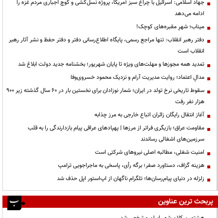
جهاد اسلامی: اسرائیل با چراغ سبز آمریکا، پروژه نسل‌کشی و کوچ اجباری مردم غزه را
ادامه می‌دهد
میناب؛ شهرِ مقبره‌های کوچک!
دفتر رهبر انقلاب: تنها مراجع رسمی، پایگاه اطلاع‌رسانی دفتر و دفتر حفظ و نشر آثار رهبر
انقلاب است
تمدید همه مجوزها و مهلت‌های ویژه تا پایان شهریور؛ بخشنامه جدید دولت ابلاغ شد
مدالِ اعتماد؛ روایت مدیریت آرام و نزدیک محمود خسروی‌وفا
سقوط تاریخی نرخ تولد در ایران؛ شمار نوزادان برای نخستین بار در ۶۰ سال گذشته زیر ۹۰۰
هزار نفر رفت
آغاز انتقال رایگان زائران اتباع خارجی به مرز چذابه
مقاومت عراق؛ بازیگری فراتر از مرزها | پهپادهای عراقی پیام بازدارندگی را به قلب
سرزمین‌های اشغالی رساندند
‌امنیت شغلی، مطالبه اصلی نیروهای شرکتی است
هزینه گزاف، دستاورد صفر؛ برگه رأی، پاسخی به ماجراجویی ترامپ
زلزله در دنیای پیام‌رسان‌ها؛ تلگرام ناگهان از اپ‌استور اپل حذف شد
پربحث ترین عناوین
هشتمین کلان شهر ایران مشخص شد