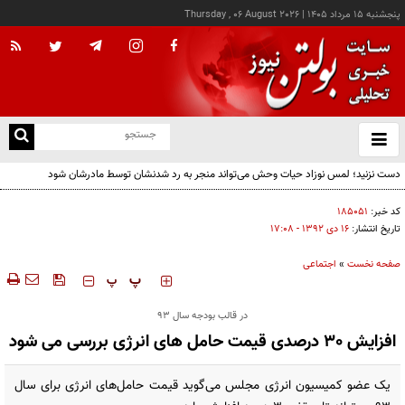
پنجشنبه ۱۵ مرداد ۱۴۰۵
|
Thursday , 06 August 2026
از
و
ته
دست نزنید؛ لمس نوزاد حیات وحش می‌تواند منجر به رد شدنشان توسط مادرشان شود
ن
نو
کد خبر:
۱۸۵۰۵۱
تاریخ انتشار:
۱۶ دی ۱۳۹۲ - ۱۷:۰۸
صفحه نخست
»
اجتماعی
‍‍‍ پ
پ
در قالب بودجه سال ٩٣
افزایش ٣٠ درصدی قیمت حامل های انرژی بررسی می شود
یک عضو کمیسیون انرژی مجلس می‌گوید قیمت حامل‌های انرژی برای سال