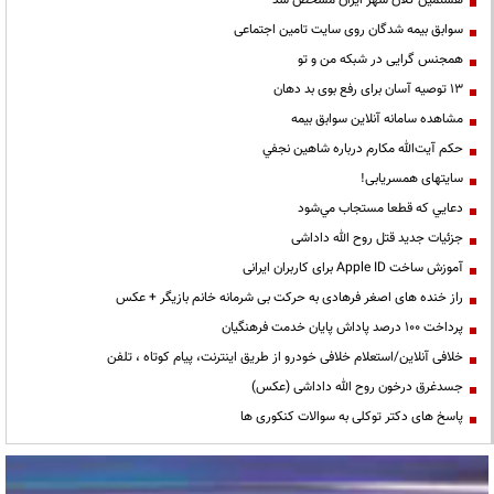
سوابق بیمه شدگان روی سایت تامین اجتماعی
همجنس گرایی در شبکه من و تو
13 توصیه آسان برای رفع بوی بد دهان
مشاهده سامانه آنلاين سوابق بیمه
حكم آيت‌الله مكارم درباره شاهين نجفي
سایتهای همسریابی!
دعايي كه قطعا مستجاب مي‌شود
جزئیات جدید قتل روح الله داداشی
آموزش ساخت Apple ID برای کاربران ایرانی
راز خنده های اصغر فرهادی به حرکت بی شرمانه خانم بازیگر + عکس
پرداخت ۱۰۰ درصد پاداش پایان خدمت فرهنگیان
خلافی آنلاین/استعلام خلافی خودرو از طریق اینترنت، پیام کوتاه ، تلفن
جسدغرق درخون روح الله داداشی (عکس)
پاسخ های دکتر توکلی به سوالات کنکوری ها