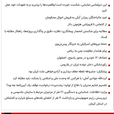
این دیپلماسی نمایشی، شکست خورده است/واقعیت‌ها را بپذیرید و به تعهدات خود عمل
کنید
امید مالباختگان رمزارز آبکی به فروش اموال محکومان
از التماس تا فروپاشی هژمونی دلار
مطالبه برای شکستن انحصار پیمانکاری؛ نظارت دقیق بر واگذاری پروژه‌ها، راهکار مقابله با
فساد
حمله نیروهای اسرائیلی به خبرنگار پرس‌تی‌وی
پیام هشدار مقاومت یمن به ریاض
تصادف ۱۲ خودرو در محور یاسوج ـ اصفهان
رکوردشکنی دختر دونده ایران در بلاروس
پزشکیان: مشروطه نقطه عطف بیداری و آزادی‌خواهی ملت ایران بود
آیت‌الله جوادی آملی: با هرکس که وحدت ملی و اسلامی را بشکند، باید مقابله کرد
تقسیم غنایم مدیران یا دفاع از تولید؛ پشت‌پرده درخواست توقف یک آیین‌نامه چه بود؟
وزارت اطلاعات: شناسایی و دستگیری ۲۱ نفر از مزدوران مرتبط با سازمان جاسوسی و
تروریستی رژیم صهیونیستی و بازداشت ۴ نفر از اعضای باندهای مسلح شرارت و اغتشاش
در استان کرمان