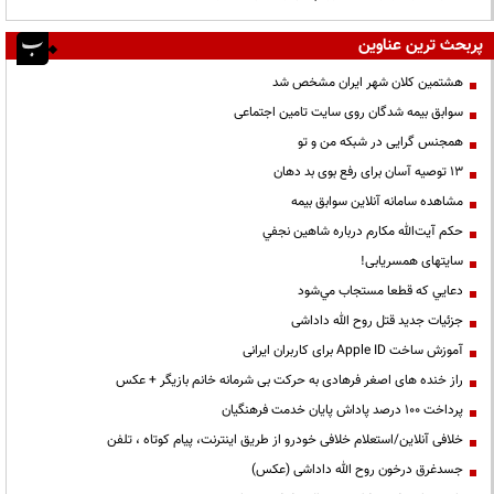
پربحث ترین عناوین
هشتمین کلان شهر ایران مشخص شد
سوابق بیمه شدگان روی سایت تامین اجتماعی
همجنس گرایی در شبکه من و تو
13 توصیه آسان برای رفع بوی بد دهان
مشاهده سامانه آنلاين سوابق بیمه
حكم آيت‌الله مكارم درباره شاهين نجفي
سایتهای همسریابی!
دعايي كه قطعا مستجاب مي‌شود
جزئیات جدید قتل روح الله داداشی
آموزش ساخت Apple ID برای کاربران ایرانی
راز خنده های اصغر فرهادی به حرکت بی شرمانه خانم بازیگر + عکس
پرداخت ۱۰۰ درصد پاداش پایان خدمت فرهنگیان
خلافی آنلاین/استعلام خلافی خودرو از طریق اینترنت، پیام کوتاه ، تلفن
جسدغرق درخون روح الله داداشی (عکس)