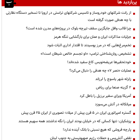
پربازدید ها
از رانت‌ شرکتهای خودروساز و تاسیس شرکتهای تراستی در اروپا تا تسخیر دستگاه نظارتی
با چه هدفی صورت گرفته است
چرا قالب وافل جایگزین سقف تیرچه بلوک در پروژه‌های مدرن شده است؟
جزئیات مذاکرات ایران و عمان برای بازگشایی تنگه هرمز
تخم‌مرغ‌هایی که در مرز پوسیدند تا اقتدار اداری اثبات شود
تشخیص روان‌شناختی ترامپ: «او تجسم خالص شیطان است!»
خودتحقیرها عریضه‌نویس کاخ سفید شده‌اند!
عملیات «نصر ۷» چه هدفی را دنبال می‌کرد؟
زلزله شهر یاسوج را لرزاند
۲ گزینه صنعا برای ریاض
آمریکا ویزای سفیر برزیل را باطل کرد
میانکاله در آتش می‌سوزد
گستره امپراتوری ایران در ۵ قرن پیش از میلاد؛ تصویری از ایران ۲۵ قرن پیش
پزشکیان: تنها کسانی که در خیابان بودند ایران را نگه نداشتند همه سهیم هستند
پارچه فروشی که هیچ نسبتی با بانک آینده ندارد!
نقض آتش‌بس و حملات رژیم صهیونیستی به جنوب لبنان