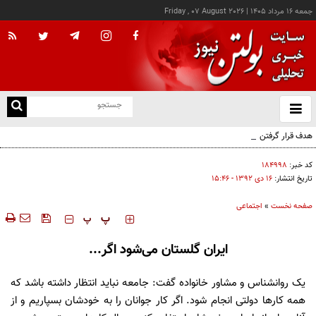
جمعه ۱۶ مرداد ۱۴۰۵
|
Friday , 07 August 2026
از
و
ته
هدف قرار گرفتن اتاق‌ فرماندهی مزدوران عربستان در یمن
ن
نو
کد خبر:
۱۸۴۹۹۸
تاریخ انتشار:
۱۶ دی ۱۳۹۲ - ۱۵:۴۶
صفحه نخست
»
اجتماعی
‍‍‍ پ
پ
ایران گلستان می‌شود اگر...
یک روانشناس و مشاور خانواده گفت: جامعه نباید انتظار داشته باشد که
همه کارها دولتی انجام شود. اگر کار جوانان را به خودشان بسپاریم و از