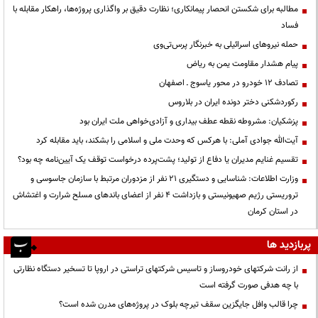
مطالبه برای شکستن انحصار پیمانکاری؛ نظارت دقیق بر واگذاری پروژه‌ها، راهکار مقابله با
فساد
حمله نیروهای اسرائیلی به خبرنگار پرس‌تی‌وی
پیام هشدار مقاومت یمن به ریاض
تصادف ۱۲ خودرو در محور یاسوج ـ اصفهان
رکوردشکنی دختر دونده ایران در بلاروس
پزشکیان: مشروطه نقطه عطف بیداری و آزادی‌خواهی ملت ایران بود
آیت‌الله جوادی آملی: با هرکس که وحدت ملی و اسلامی را بشکند، باید مقابله کرد
تقسیم غنایم مدیران یا دفاع از تولید؛ پشت‌پرده درخواست توقف یک آیین‌نامه چه بود؟
وزارت اطلاعات: شناسایی و دستگیری ۲۱ نفر از مزدوران مرتبط با سازمان جاسوسی و
تروریستی رژیم صهیونیستی و بازداشت ۴ نفر از اعضای باندهای مسلح شرارت و اغتشاش
در استان کرمان
پربازدید ها
از رانت‌ شرکتهای خودروساز و تاسیس شرکتهای تراستی در اروپا تا تسخیر دستگاه نظارتی
با چه هدفی صورت گرفته است
چرا قالب وافل جایگزین سقف تیرچه بلوک در پروژه‌های مدرن شده است؟