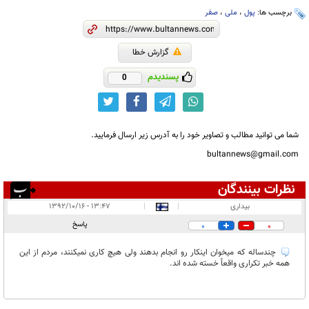
برچسب ها:
پول
،
ملی
،
صفر
گزارش خطا
پسندیدم
0
شما می توانید مطالب و تصاویر خود را به آدرس زیر ارسال فرمایید.
bultannews@gmail.com
نظرات بینندگان
انتشار یافته:
۱
بیداری
|
|
۱۳:۴۷ - ۱۳۹۲/۱۰/۱۶
در انتظار بررسی:
۱
پاسخ
0
0
غیر قابل انتشار:
چندساله که میخوان اینکار رو انجام بدهند ولی هیچ کاری نمیکنند، مردم از این
همه خبر تکراری واقعاً خسته شده اند.