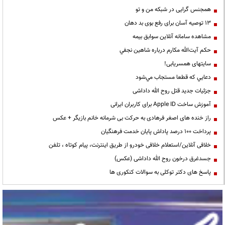
همجنس گرایی در شبکه من و تو
13 توصیه آسان برای رفع بوی بد دهان
مشاهده سامانه آنلاين سوابق بیمه
حكم آيت‌الله مكارم درباره شاهين نجفي
سایتهای همسریابی!
دعايي كه قطعا مستجاب مي‌شود
جزئیات جدید قتل روح الله داداشی
آموزش ساخت Apple ID برای کاربران ایرانی
راز خنده های اصغر فرهادی به حرکت بی شرمانه خانم بازیگر + عکس
پرداخت ۱۰۰ درصد پاداش پایان خدمت فرهنگیان
خلافی آنلاین/استعلام خلافی خودرو از طریق اینترنت، پیام کوتاه ، تلفن
جسدغرق درخون روح الله داداشی (عکس)
پاسخ های دکتر توکلی به سوالات کنکوری ها