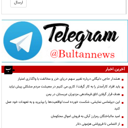
آخرین اخبار
هشدار حاجی دلیگانی درباره تغییر سهم دریای خزر و مخالفت با واگذاری امتیاز
باید افراد کارآمدتر را به کار گرفت/ کاری می کنیم در معیشت مردم مشکلی پیش نیاید
هدف قرار گرفتن اتاق‌ فرماندهی مزدوران عربستان در یمن
این دیپلماسی نمایشی، شکست خورده است/واقعیت‌ها را بپذیرید و به تعهدات خود عمل
کنید
امید مالباختگان رمزارز آبکی به فروش اموال محکومان
از التماس تا فروپاشی هژمونی دلار