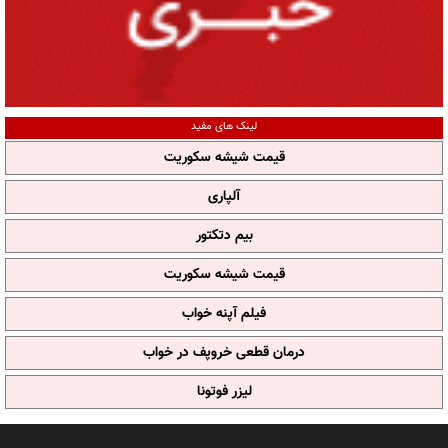
لینک های مفید
قیمت شیشه سکوریت
آلپاری
بیم دتکتور
قیمت شیشه سکوریت
فیلم آپنه خواب
درمان قطعی خروپف در خواب
لیزر فوتونا