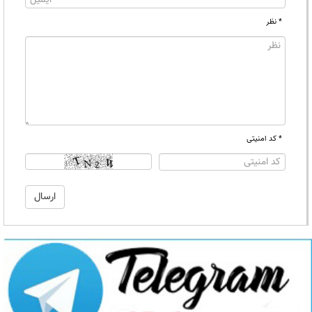
* نظر
* کد امنیتی