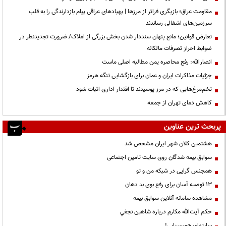
مقاومت عراق؛ بازیگری فراتر از مرزها | پهپادهای عراقی پیام بازدارندگی را به قلب
سرزمین‌های اشغالی رساندند
تعارض قوانین؛ مانع پنهان سنددار شدن بخش بزرگی از املاک/ ضرورت تجدیدنظر در
ضوابط احراز تصرفات مالکانه
انصارالله: رفع محاصره یمن مطالبه اصلی ماست
جزئیات مذاکرات ایران و عمان برای بازگشایی تنگه هرمز
تخم‌مرغ‌هایی که در مرز پوسیدند تا اقتدار اداری اثبات شود
کاهش دمای تهران از جمعه
پربحث ترین عناوین
هشتمین کلان شهر ایران مشخص شد
سوابق بیمه شدگان روی سایت تامین اجتماعی
همجنس گرایی در شبکه من و تو
13 توصیه آسان برای رفع بوی بد دهان
مشاهده سامانه آنلاين سوابق بیمه
حكم آيت‌الله مكارم درباره شاهين نجفي
سایتهای همسریابی!