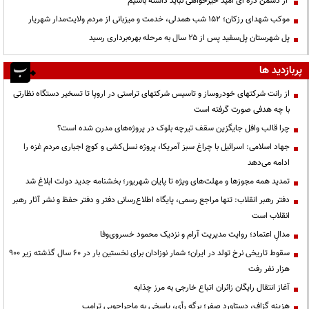
از دشمن ذره ای امید خیرخواهی نباید داشته باشیم
موکب شهدای رزکان؛ ۱۵۲ شب همدلی، خدمت و میزبانی از مردم ولایت‌مدار شهریار
پل شهرستان پل‌سفید پس از ۲۵ سال به مرحله بهره‌برداری رسید
پربازدید ها
از رانت‌ شرکتهای خودروساز و تاسیس شرکتهای تراستی در اروپا تا تسخیر دستگاه نظارتی
با چه هدفی صورت گرفته است
چرا قالب وافل جایگزین سقف تیرچه بلوک در پروژه‌های مدرن شده است؟
جهاد اسلامی: اسرائیل با چراغ سبز آمریکا، پروژه نسل‌کشی و کوچ اجباری مردم غزه را
ادامه می‌دهد
تمدید همه مجوزها و مهلت‌های ویژه تا پایان شهریور؛ بخشنامه جدید دولت ابلاغ شد
دفتر رهبر انقلاب: تنها مراجع رسمی، پایگاه اطلاع‌رسانی دفتر و دفتر حفظ و نشر آثار رهبر
انقلاب است
مدالِ اعتماد؛ روایت مدیریت آرام و نزدیک محمود خسروی‌وفا
سقوط تاریخی نرخ تولد در ایران؛ شمار نوزادان برای نخستین بار در ۶۰ سال گذشته زیر ۹۰۰
هزار نفر رفت
آغاز انتقال رایگان زائران اتباع خارجی به مرز چذابه
هزینه گزاف، دستاورد صفر؛ برگه رأی، پاسخی به ماجراجویی ترامپ