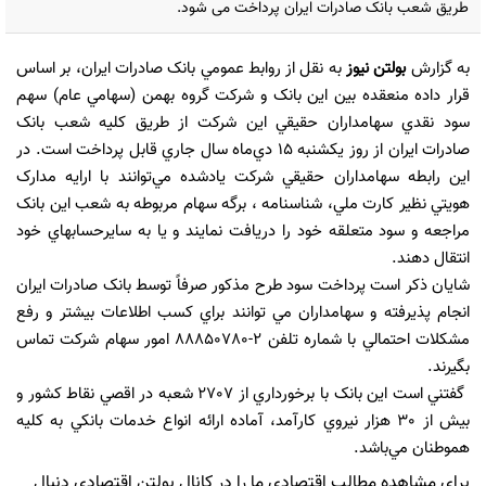
طريق شعب بانک صادرات ايران پرداخت می شود.
به گزارش
بولتن نیوز
به نقل از روابط عمومي بانک صادرات ايران، بر اساس
قرار داده منعقده بين اين بانک و شرکت گروه بهمن (سهامي عام) سهم
سود نقدي سهامداران حقيقي اين شرکت از طريق کليه شعب بانک
صادرات ايران از روز يکشنبه ١٥ دي‌ماه سال جاري قابل پرداخت است. در
اين رابطه سهامداران حقيقي شرکت يادشده مي‌توانند با ارايه مدارک
هويتي نظير کارت ملي، شناسنامه ، برگه سهام مربوطه به شعب اين بانک
مراجعه و سود متعلقه خود را دريافت نمايند و يا به سايرحسابهاي خود
انتقال دهند.
شايان ذکر است پرداخت سود طرح مذکور صرفاً توسط بانک صادرات ايران
انجام پذیرفته و سهامداران مي توانند براي کسب اطلاعات بيشتر و رفع
مشکلات احتمالي با شماره تلفن ٢-٨٨٨٥٠٧٨٠ ‌امور سهام شرکت تماس
بگيرند.
گفتني است اين بانک با برخورداري از ٢٧٠٧ شعبه در اقصي نقاط کشور و
بيش از ٣٠ هزار نيروي کارآمد، آماده ارائه انواع خدمات بانکي به کليه
هموطنان مي‌باشد.
برای مشاهده مطالب اقتصادی ما را در کانال بولتن اقتصادی دنبال