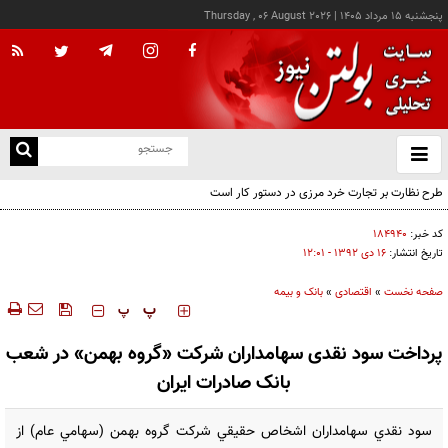
پنجشنبه ۱۵ مرداد ۱۴۰۵
|
Thursday , 06 August 2026
از
و
ته
طرح نظارت بر تجارت خرد مرزی در دستور کار است
ن
نو
کد خبر:
۱۸۴۹۴۰
تاریخ انتشار:
۱۶ دی ۱۳۹۲ - ۱۲:۰۱
صفحه نخست
»
اقتصادی
»
بانک و بیمه
‍‍‍ پ
پ
پرداخت سود نقدی سهامداران شرکت «گروه بهمن» در شعب
بانک صادرات ایران
سود نقدي سهامداران اشخاص حقيقي شرکت گروه بهمن (سهامي عام) از