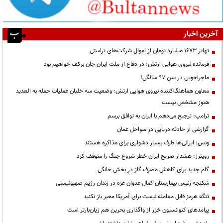
آخرین اخبار
تهاتر ۱۶۷۳ میلیارد تومان از اموال شرکت‌های تراستی
فرمانده نیروی هوایی ارتش: در دفاع از ملت ایران جان برکف خواهیم بود
ماجراجویی در سن ۹۷ سالگی!
معاون هماهنگ‌کننده نیروی هوایی ارتش: وضعیت سه خلبان عملیات حمله به العدید
هنوز مشخص نیست
ترامپ: ترجیح می‌دهم با ایران به توافق برسم
گزارشی از حادثه دریایی در سواحل عمان
ونس: ایرانی‌ها طرف بسیار دشواری برای مذاکره هستند
رویترز: هشدار صریح ایران خطر شروع جنگ را متوقف کرد
گام جدید برای کاهش مصرف گاز در بخش خانگی
شکنجه رئیس بیمارستان کمال عدوان غزه در زندان رژیم صهیونیستی
تنگه هرمز قابل معامله نیست برای آمریکا معبر باز نکنید
پیامدهای کنوانسیون خزر از واگذاری بحرین هم زیان‌بارتر است