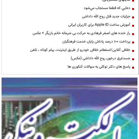
دعايي كه قطعا مستجاب مي‌شود
جزئیات جدید قتل روح الله داداشی
آموزش ساخت Apple ID برای کاربران ایرانی
راز خنده های اصغر فرهادی به حرکت بی شرمانه خانم بازیگر + عکس
پرداخت ۱۰۰ درصد پاداش پایان خدمت فرهنگیان
خلافی آنلاین/استعلام خلافی خودرو از طریق اینترنت، پیام کوتاه ، تلفن
جسدغرق درخون روح الله داداشی (عکس)
پاسخ های دکتر توکلی به سوالات کنکوری ها