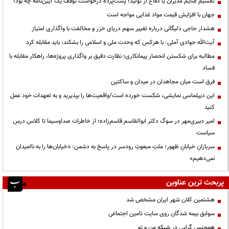
تقسیم غنایم مدیران یا دفاع از تولید؛ پشت‌پرده درخواست توقف یک آیین‌نامه چه بود؟
جهان با افزایش قیمت مواد غذایی مواجه است
هشدار حاجی دلیگانی درباره تغییر سهم دریای خزر و مخالفت با واگذاری امتیاز
آیت‌الله جوادی آملی: با هرکس که وحدت ملی و اسلامی را بشکند، باید مقابله کرد
مطالبه برای شکستن انحصار پیمانکاری؛ نظارت دقیق بر واگذاری پروژه‌ها، راهکار مقابله با
فساد
فرق است میان مجاهدان در میدان و ساکتین
این دیپلماسی نمایشی، شکست خورده است/واقعیت‌ها را بپذیرید و به تعهدات خود عمل
کنید
امیر دبیری‌مهر در سوگ دکتر ابوالقاسم قاسم‌زاده؛ از خاطرات صداوسیما تا کلاس درس
سیاست
سربازانِ خیابانِ ظهور؛ ملتِ مبعوثِ رودسر در پاسخ به دشمن: «خیابان‌ها را به ناامیدان
نمی‌دهیم»
پربحث ترین عناوین
هشتمین کلان شهر ایران مشخص شد
سوابق بیمه شدگان روی سایت تامین اجتماعی
همجنس گرایی در شبکه من و تو