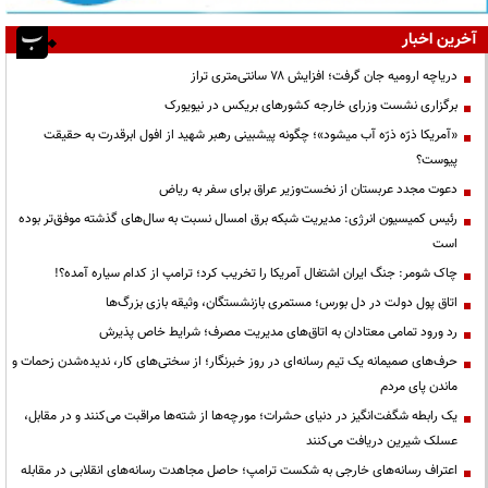
آخرین اخبار
دریاچه ارومیه جان گرفت؛ افزایش ۷۸ سانتی‌متری تراز
برگزاری نشست وزرای خارجه کشورهای بریکس در نیویورک
«آمریکا ذرّه ذرّه آب میشود»؛ چگونه پیشبینی رهبر شهید از افول ابرقدرت به حقیقت
پیوست؟
دعوت مجدد عربستان از نخست‌وزیر عراق برای سفر به ریاض
رئیس کمیسیون انرژی: مدیریت شبکه برق امسال نسبت به سال‌های گذشته موفق‌تر بوده
است
چاک شومر: جنگ ایران اشتغال آمریکا را تخریب کرد؛ ترامپ از کدام سیاره آمده؟!
اتاق پول دولت در دل بورس؛ مستمری بازنشستگان، وثیقه بازی بزرگ‌ها
رد ورود تمامی معتادان به اتاق‌های مدیریت مصرف؛ شرایط خاص پذیرش
حرف‌های صمیمانه یک تیم رسانه‌ای در روز خبرنگار؛ از سختی‌های کار، ندیده‌شدن زحمات و
ماندن پای مردم
یک رابطه شگفت‌انگیز در دنیای حشرات؛ مورچه‌ها از شته‌ها مراقبت می‌کنند و در مقابل،
عسلک شیرین دریافت می‌کنند
اعتراف رسانه‌های خارجی به شکست ترامپ؛ حاصل مجاهدت رسانه‌های انقلابی در مقابله