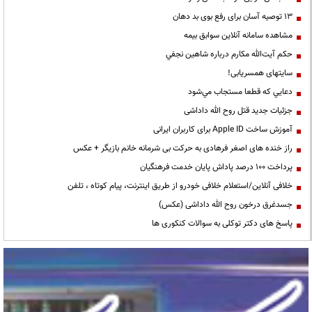
13 توصیه آسان برای رفع بوی بد دهان
مشاهده سامانه آنلاين سوابق بیمه
حكم آيت‌الله مكارم درباره شاهين نجفي
سایتهای همسریابی!
دعايي كه قطعا مستجاب مي‌شود
جزئیات جدید قتل روح الله داداشی
آموزش ساخت Apple ID برای کاربران ایرانی
راز خنده های اصغر فرهادی به حرکت بی شرمانه خانم بازیگر + عکس
پرداخت ۱۰۰ درصد پاداش پایان خدمت فرهنگیان
خلافی آنلاین/استعلام خلافی خودرو از طریق اینترنت، پیام کوتاه ، تلفن
جسدغرق درخون روح الله داداشی (عکس)
پاسخ های دکتر توکلی به سوالات کنکوری ها