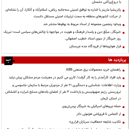
با دروغ‌پراکنی دشمنان
پاتریشیا مارینز با اشاره به توافق امنیتی سه‌جانبه ریاض، اسلام‌آباد و آنکارا، آن را نشانه‌ای
از حرکت کشورهای منطقه به سمت ترتیبات امنیتی مستقل دانست
ویدئو؛ پنجمین مجموعه از اسناد مربوط به یوفوها منتشر شد
خبرنگار، مبلّغ دین و پاسدار فرهنگ و هویت در مواجهه با چالش‌های سیاسی است؛ تبریک
روز خبرنگار از سوی استاد خطیب اصفهانی.
فرار هواپیماها از فرودگاه جده عربستان
پربازدید ها
راهنمای خرید محصولات برق صنعتی ABB
باید افراد کارآمدتر را به کار گرفت/ کاری می کنیم در معیشت مردم مشکلی پیش نیاید
وزارت اطلاعات: شناسایی و دستگیری ۲۱ نفر از مزدوران مرتبط با سازمان جاسوسی و
تروریستی رژیم صهیونیستی و بازداشت ۴ نفر از اعضای باندهای مسلح شرارت و اغتشاش
در استان کرمان
حمله نیروهای اسرائیلی به خبرنگار پرس‌تی‌وی
از التماس تا فروپاشی هژمونی دلار
تکذیب شایعه «معافیت سربازان فراری»