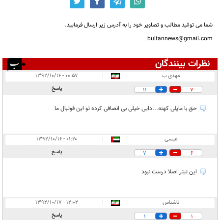
شما می توانید مطالب و تصاویر خود را به آدرس زیر ارسال فرمایید.
bultannews@gmail.com
نظرات بینندگان
انتشار یافته:
۴
مهدی ب
|
|
۰۰:۵۷ - ۱۳۹۲/۱۰/۱۶
در انتظار بررسی:
۱
پاسخ
11
7
غیر قابل انتشار:
۳
حق با مایلی کهنه...دایی خیلی بی انصافی کرده تو این فوتبال ما
عیسی
|
|
۰۱:۲۰ - ۱۳۹۲/۱۰/۱۶
پاسخ
7
6
این تیتر اصلا درست نبود
ناشناس
|
|
۱۲:۰۲ - ۱۳۹۲/۱۰/۱۷
پاسخ
1
1