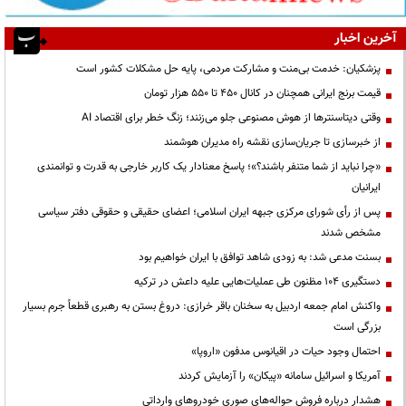
آخرین اخبار
پزشکیان: خدمت بی‌منت و مشارکت مردمی، پایه حل مشکلات کشور است
قیمت‌ برنج ایرانی همچنان در کانال ۴۵۰ تا ۵۵۰ هزار تومان
وقتی دیتاسنترها از هوش مصنوعی جلو می‌زنند؛ زنگ خطر برای اقتصاد AI
از خبرسازی تا جریان‌سازی نقشه راه مدیران هوشمند
«چرا نباید از شما متنفر باشند؟»؛ پاسخ معنادار یک کاربر خارجی به قدرت و توانمندی
ایرانیان
پس از رأی شورای مرکزی جبهه ایران اسلامی؛ اعضای حقیقی و حقوقی دفتر سیاسی
مشخص شدند
بسنت مدعی شد: به زودی شاهد توافق با ایران خواهیم بود
دستگیری ۱۰۴ مظنون طی عملیات‌هایی علیه داعش در ترکیه
واکنش امام جمعه اردبیل به سخنان باقر خرازی: دروغ بستن به رهبری قطعاً جرم بسیار
بزرگی است
احتمال وجود حیات در اقیانوس مدفون «اروپا»
آمریکا و اسرائیل سامانه «پیکان» را آزمایش کردند
هشدار درباره فروش حواله‌های صوری خودروهای وارداتی