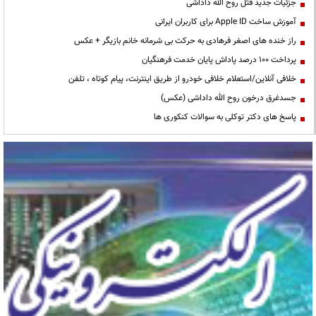
جزئیات جدید قتل روح الله داداشی
آموزش ساخت Apple ID برای کاربران ایرانی
راز خنده های اصغر فرهادی به حرکت بی شرمانه خانم بازیگر + عکس
پرداخت ۱۰۰ درصد پاداش پایان خدمت فرهنگیان
خلافی آنلاین/استعلام خلافی خودرو از طریق اینترنت، پیام کوتاه ، تلفن
جسدغرق درخون روح الله داداشی (عکس)
پاسخ های دکتر توکلی به سوالات کنکوری ها