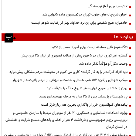
۷ توصیه برای آغاز نویسندگی
احیای شن‌چاله‌های جنوب تهران درکمیسیون ماده ۵نهایی شد
خادمیان: هیچ شفیعی برای زن نزد خداوند بهتر از رضایت شوهر نیست
پربازدید ها
تنگه هرمز قابل معامله نیست برای آمریکا معبر باز نکنید
گستره امپراتوری ایران در ۵ قرن پیش از میلاد؛ تصویری از ایران ۲۵ قرن پیش
وحدت مکرّراً و مؤکّداً تذکر داده شد
باید افراد کارآمدتر را به کار گرفت/ کاری می کنیم در معیشت مردم مشکلی پیش نیاید
موکب شهدای رزکان؛ ۱۵۲ شب همدلی، خدمت و میزبانی از مردم ولایت‌مدار شهریار
رویترز: هشدار صریح ایران خطر شروع جنگ را متوقف کرد
پل شهرستان پل‌سفید پس از ۲۵ سال به مرحله بهره‌برداری رسید
پیامدهای کنوانسیون خزر از واگذاری بحرین هم زیان‌بارتر است
وزارت اطلاعات: شناسایی و دستگیری ۲۱ نفر از مزدوران مرتبط با سازمان جاسوسی و
تروریستی رژیم صهیونیستی و بازداشت ۴ نفر از اعضای باندهای مسلح شرارت و اغتشاش
در استان کرمان
معامله بیش از ۴۱۳ هزار تن کالا در بازار فیزیکی بورس کالا / حراج باز و پتروشیمی پیشران