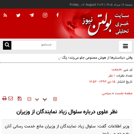
جمعه ۱۶ مرداد ۱۴۰۵
|
Friday , 07 August 2026
از
و
ته
وقتی دیتاسنترها از هوش مصنوعی جلو می‌زنند؛ زنگ خطر برای اقتصاد AI
ن
نو
کد خبر:
۱۸۴۸۶۹
تعداد نظرات:
۱ نظر
تاریخ انتشار:
۱۵ دی ۱۳۹۲ - ۱۶:۵۲
صفحه نخست
»
سیاسی
‍‍‍ پ
پ
نظر علوی درباره سئوال زیاد نمایندگان از وزیران
وزیر اطلاعات گفت: سئوال زیاد نمایندگان از وزیران مانع خدمت رسانی آنان
به مردم می شود.