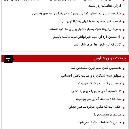
ارزش معاملات روز شدند
شکنجه رئیس بیمارستان کمال عدوان غزه در زندان رژیم صهیونیستی
ترامپ: ترجیح می‌دهم با ایران به توافق برسم
ونس: ایرانی‌ها طرف بسیار دشواری برای مذاکره هستند
از دشمن ذره ای امید خیرخواهی نباید داشته باشیم
کالابرگ این خانوارها امروز شارژ شد
پربحث ترین عناوین
هشتمین کلان شهر ایران مشخص شد
سوابق بیمه شدگان روی سایت تامین اجتماعی
همجنس گرایی در شبکه من و تو
13 توصیه آسان برای رفع بوی بد دهان
مشاهده سامانه آنلاين سوابق بیمه
حكم آيت‌الله مكارم درباره شاهين نجفي
سایتهای همسریابی!
دعايي كه قطعا مستجاب مي‌شود