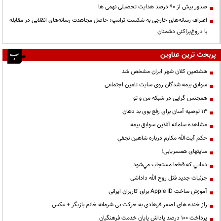
صدور بیش از ۹۰ درصد هدایت تحصیلی نهمی ها
اعتراف رسانه‌های خارجی به شکست ترامپ؛ حاصل مجاهدت رسانه‌های انقلابی در مقابله
با دروغ‌پراکنی دشمنان
پربحث ترین عناوین
هشتمین کلان شهر ایران مشخص شد
سوابق بیمه شدگان روی سایت تامین اجتماعی
همجنس گرایی در شبکه من و تو
13 توصیه آسان برای رفع بوی بد دهان
مشاهده سامانه آنلاين سوابق بیمه
حكم آيت‌الله مكارم درباره شاهين نجفي
سایتهای همسریابی!
دعايي كه قطعا مستجاب مي‌شود
جزئیات جدید قتل روح الله داداشی
آموزش ساخت Apple ID برای کاربران ایرانی
راز خنده های اصغر فرهادی به حرکت بی شرمانه خانم بازیگر + عکس
پرداخت ۱۰۰ درصد پاداش پایان خدمت فرهنگیان