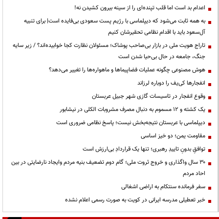
اعدام بد است اما قلب تپنده‌ای را از سینه بیرون کشیدن نه!
به همه ثابت می‌شود که دیپلماسی با رژیم پست سعودی بی‌فایده است| برای تنبیه
آل‌سعود باید با اقدام نظامی تحقیرشان کنیم
تاراج هویت ملی در بازار بی‌صاحب پوشاک؛ مسئولان نظارت کجا خوابیده‌اند؟ / زیر سایه
جنگ، جامعه در حال بی‌حیا شدن است
هوش مصنوعی چگونه عملیات فضاپیماها و ماهواره‌ها را تغییر می‌دهد؟
انفجارها کی‌یف را دوباره لرزاند
وقوع انفجار در تاسیسات گازی شهر جبیل عربستان
یک کشته و ۱۲ مسموم به دنبال مصرف مشروبات الکلی در نیشابور
دیپلماسی با عربستان نتیجه‌بخش نیست؛ پاسخ نظامی ضروری است
مقاومت یمن؛ دو خیز اساسی
توافقِ بدونِ تاییدِ رهبری؛ تنها یک قراردادِ بی‌ارزش است
۳۰ سال واگذاری و خروج ثروت ملی؛ گام دوم تضعیف بنیه مردم وایجاد نارضایتی در بین
احاد مردم
سفر فرمانده سنتکام به اراضی اشغالی
خبر تعطیلی مدرسه ایرانی در کویت به صورت رسمی اعلام نشده