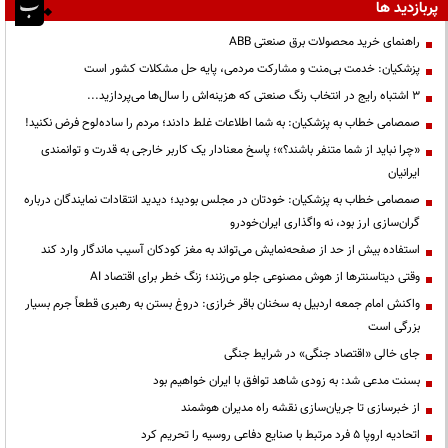
پربازدید ها
راهنمای خرید محصولات برق صنعتی ABB
پزشکیان: خدمت بی‌منت و مشارکت مردمی، پایه حل مشکلات کشور است
3 اشتباه رایج در انتخاب رنگ صنعتی که هزینه‌اش را سال‌ها می‌پردازید...
صمصامی خطاب به پزشکیان: به شما اطلاعات غلط دادند؛ مردم را ساده‌لوح فرض نکنید!
«چرا نباید از شما متنفر باشند؟»؛ پاسخ معنادار یک کاربر خارجی به قدرت و توانمندی
ایرانیان
صمصامی خطاب به پزشکیان: خودتان در مجلس بودید؛ دیدید انتقادات نمایندگان درباره
گران‌سازی ارز بود، نه واگذاری ایران‌خودرو
استفاده بیش از حد از صفحه‌نمایش می‌تواند به مغز کودکان آسیب ماندگار وارد کند
وقتی دیتاسنترها از هوش مصنوعی جلو می‌زنند؛ زنگ خطر برای اقتصاد AI
واکنش امام جمعه اردبیل به سخنان باقر خرازی: دروغ بستن به رهبری قطعاً جرم بسیار
بزرگی است
جای خالی «اقتصاد جنگی» در شرایط جنگی
بسنت مدعی شد: به زودی شاهد توافق با ایران خواهیم بود
از خبرسازی تا جریان‌سازی نقشه راه مدیران هوشمند
اتحادیه اروپا ۵ فرد مرتبط با صنایع دفاعی روسیه را تحریم کرد