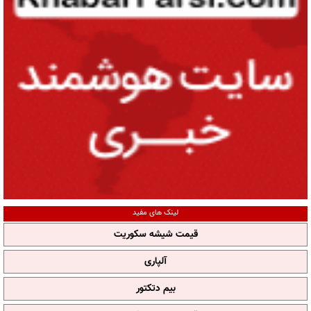
لینک های مفید
قیمت شیشه سکوریت
آلپاری
بیم دتکتور