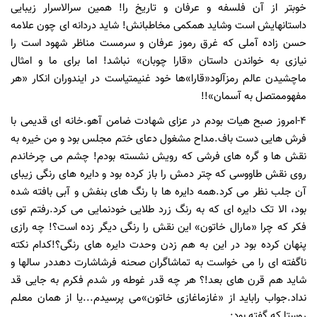
خوبتر از آن فلسفه و عرفان و تاریخ را! همین سرالاسرار زیبایی
داستانهایش است و
شاید هم
کمی مخاطبانش! شاید دردانه ای چون علامه
حسن زاده آملی که غرق رموز عرفان و سرمست مناظر شهود است را
نیازی به خواندن داستان «قارا چوبان» نباشد! اما برای ما و امثال
ما
چشیدن عالم رمزآلود
«قارا»ها خود غنیمتی
است در این
دوران انکار «هر
مفهوم
متصل به آسمان»!!
4-امروز صبح هیات بودم در عزای شهادت ضامن آهو.خانه ای قدیمی با
فرش هایی دست باف.مداح مشغول دعای ختم مجلس بود و من خیره به
نقش ها و گره های فرشی که رویش نشسته بودم! چشم می چرخاندم
روی نقش طاووسی که چتر دمش را باز کرده بود و دایره های رنگی زیبای
آن جلب نظر می کرد.همه دایره ها با رنگ های بنفش و آبی بافته شده
بود، الا تک دایره ای که به رنگ زرد طلایی خودنمایی می کرد.رفتم توی
فکر که چرا «مارال خاتون» این نقش را رنگی دیگر زده است؟! چه رازی
پنهان کرده بود در این به هم زدن وحدت دایره های رنگی؟!
کدام نکته
ناگفته ای را می خواست به تماشاگران صحنه فرش
اشارت دهد
در سالها و
شاید هم قرن های بعد!؟ هر چه قدر غوطه ور شدم فکرم به جایی قد
نداد.جواب را
باید از «غازماغازی خاتون»می پرسیدم...یا از همان معلم
روستا که گفته بود: