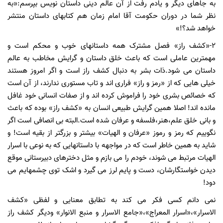
به جاهای دیگر و یادم رفت
از آن عالم دینی داستان نویس بپرسم:«به
نظر شما در دوران حکومت آقا امام زمان هم کتابهای داستان منتشر
خواهد شد؟!»
2-«کشف راز» فصل مشترک همه داستانهای خوب و محکم است و
مهمترین عاملی است که باعث خلق داستان و گرایش مخاطب به عالم
داستان می شود.ذات بشر به دنبال کشف راز است و اگر امروز هستند
خیلی هایی که از «رمز و راز» فراری اند و تاب مستوری ندارند، از آن است
که خصائص بشری خود را فراموش کرده اند و از صفات انسانی خود غافل
مانده اند! اصلا همین گرایش طبیعی انسان به «کشف راز» بوده که باعث
و بانی خلق علم،هنر،فلسفه و عرفان شده است.البته بی انصافی است اگر
نگوییم که رمز و رموز «عرفان و الهیات» بیشتر و بزرگتر از بقیه است! و
شاید به همین خاطر است که در مواجهه با داستانهایی که به نوعی با اسرار
الهیات مرتبط می شوند، خودم را می بازم و مثل دخترهای دبیرستانی موقع
دیدن خواستگارشان، دست و پایم لرز می گیرد و اشک توی چشمهایم می
دود!
نمی دانم کسی فکر می کند به تطابق معنایی و لفظی «کشف
الاسرار»،«اسرار المعراج»،«جامع الاسرار و منبع الانوار» و
دیگر کشف راز