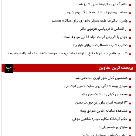
کالابرگ این خانوارها امروز شارژ شد
حمله نیروهای اسرائیلی به خبرنگار پرس‌تی‌وی
ونس: ایرانی‌ها طرف بسیار دشواری برای مذاکره هستند
از التماس تا فروپاشی هژمونی دلار
جهان با افزایش قیمت مواد غذایی مواجه است
تکذیب شایعه «معافیت سربازان فراری»
تقسیم غنایم مدیران یا دفاع از تولید؛ پشت‌پرده درخواست توقف یک آیین‌نامه چه بود؟
پربحث ترین عناوین
هشتمین کلان شهر ایران مشخص شد
سوابق بیمه شدگان روی سایت تامین اجتماعی
همجنس گرایی در شبکه من و تو
13 توصیه آسان برای رفع بوی بد دهان
مشاهده سامانه آنلاين سوابق بیمه
حكم آيت‌الله مكارم درباره شاهين نجفي
سایتهای همسریابی!
دعايي كه قطعا مستجاب مي‌شود