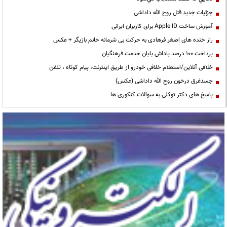
جزئیات جدید قتل روح الله داداشی
آموزش ساخت Apple ID برای کاربران ایرانی
راز خنده های اصغر فرهادی به حرکت بی شرمانه خانم بازیگر + عکس
پرداخت ۱۰۰ درصد پاداش پایان خدمت فرهنگیان
خلافی آنلاین/استعلام خلافی خودرو از طریق اینترنت، پیام کوتاه ، تلفن
جسدغرق درخون روح الله داداشی (عکس)
پاسخ های دکتر توکلی به سوالات کنکوری ها