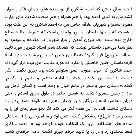
1-چند سال پیش که احمد شاکری از نویسنده های خوش فکر و جوان
کشورمان به تبریز آمده بود، با هم همراه و هم صحبت شدیم برای زیارت
مقبره الشعرا و شهریار. علاقه خاص من به احمد شاکری به این علت بوده
و هست که او تنها داستان نویس توانمندی است که همزمان طلبه سطح
خارج فقه است! بعد بیرون آمدن از مزار شهریار بی مقدمه پرسیدم:«به
نظر شما می شود داستانی نوشت که همانند شعر استاد شهریار مورد تایید
امیرالمومنین(ع) قرار بگیرد؟ به نظرتان چنین داستانی نوشته نشده یا اصلا
ظرف داستان چنین خاصیتی را ندارد که مورد عنایت اهل بیت قرار گیرد؟!»
احمد شاکری که خوب متوجه عمق سئوالم شده بود چیزی نگفت. انگار
دوست داشت من خودم بحث را ادامه بدهم و نظرم را بگویم.
گفتم:«داستان سیر و سفر در عالم خیال و وهم است و انسان کامل بی
نیاز از چنین سفری! شاید به همین خاطر در طول تاریخ اسلام و حتی
دوران معاصر، ائمه و بزرگان دین چندان رغبتی به مقوله قصه پردازی و
داستان نداشته اند...با این همه فکر می کنم اگر بخواهیم رمان ای را به
محضر مولا علی(ع) پیشکش کنیم، «من او» رضا امیرخانی با آن «یاعلی
مدد» های عاشقانه اش، یک انتخاب خوب خواهد بود!». احمد شاکری
فقط لبخندی زد و در رد یا تایید حرفم چیزی نگفت.ادامه حرفمان کشید