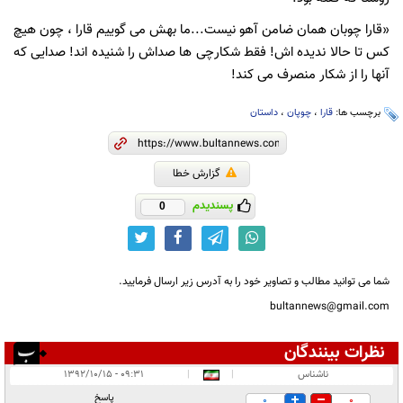
«قارا چوبان همان ضامن آهو نیست...ما بهش می گوییم قارا ، چون هیچ
کس تا حالا ندیده اش! فقط شکارچی ها صداش را شنیده اند! صدایی که
آنها را از شکار منصرف می کند!
برچسب ها:
قارا
،
چوپان
،
داستان
گزارش خطا
پسندیدم
0
شما می توانید مطالب و تصاویر خود را به آدرس زیر ارسال فرمایید.
bultannews@gmail.com
نظرات بینندگان
انتشار یافته:
۲
ناشناس
|
|
۰۹:۳۱ - ۱۳۹۲/۱۰/۱۵
در انتظار بررسی:
۱
پاسخ
0
0