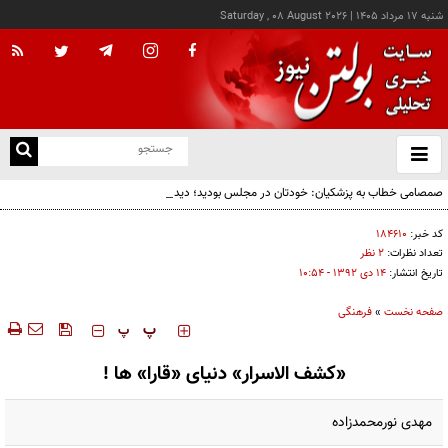
شنبه ۱۷ مرداد ۱۴۰۵
|
Saturday , 08 August 2026
از
و
ته
صمصامی خطاب به پزشکیان: خودتان در مجلس بودید؛ دیدید انتقادات نمایندگان درباره
ن
گران‌سازی ارز بود، نه واگذاری ایران‌خودرو
نو
کد خبر:
۱۸۴۶۱۰
تعداد نظرات:
۲ نظر
تاریخ انتشار:
۱۴ دی ۱۳۹۲ - ۱۰:۵۴
صفحه نخست
»
فرهنگی
‍‍‍ پ
پ
«کشف الاسرار» دنیای «قارا» ها !
مهدی نورمحمدزاده