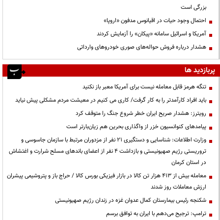
بزرگی است
احتمال وجود حیات در اقیانوس مدفون «اروپا»
آمریکا و اسرائیل سامانه «پیکان» را آزمایش کردند
هشدار درباره فروش حواله‌های صوری خودروهای وارداتی
پربازدید ها
تنگه هرمز قابل معامله نیست برای آمریکا معبر باز نکنید
باید افراد کارآمدتر را به کار گرفت/ کاری می کنیم در معیشت مردم مشکلی پیش نیاید
رویترز: هشدار صریح ایران خطر شروع جنگ را متوقف کرد
پیامدهای کنوانسیون خزر از واگذاری بحرین هم زیان‌بارتر است
وزارت اطلاعات: شناسایی و دستگیری ۲۱ نفر از مزدوران مرتبط با سازمان جاسوسی و
تروریستی رژیم صهیونیستی و بازداشت ۴ نفر از اعضای باندهای مسلح شرارت و اغتشاش
در استان کرمان
معامله بیش از ۴۱۳ هزار تن کالا در بازار فیزیکی بورس کالا / حراج باز و پتروشیمی پیشران
ارزش معاملات روز شدند
شکنجه رئیس بیمارستان کمال عدوان غزه در زندان رژیم صهیونیستی
ترامپ: ترجیح می‌دهم با ایران به توافق برسم