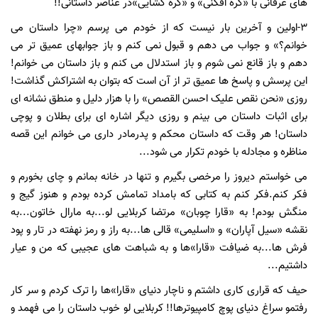
های عرفانی با «گره افکنی» و «گره گشایی»
در عناصر داستانی!!
3-اولین و آخرین بار نیست که از خودم می پرسم «چرا داستان می
خوانم؟» و جواب می دهم و قبول نمی کنم و باز جوابهای عمیق تر می
دهم و باز قانع نمی شوم و باز استدلال می کنم و باز داستان می خوانم!
این پرسش و پاسخ ها عمیق تر از آن است که بتوان به اشتراکش گذاشت!
روزی «نحن نقص علیک احسن القصص» را با هزار دلیل و منطق نشانه ای
برای اثبات داستان می بینم و روزی دیگر اشاره ای برای بطلان و پوچی
داستان! هر وقت که داستان محکم و پدرمادر داری می خوانم این قصه
مناظره و مجادله با خودم تکرار می شود...
می خواستم دیروز را مرخصی بگیرم و تنها در خانه بمانم و چای بخورم و
فکر کنم.فکر کنم به کتابی که بامداد تمامش کرده بودم و هنوز گیج و
منگش بودم! به «قارا چوبان» مرتضا کربلایی لو...به مارال خاتون...به
نقشه «سیل آپاران» و «اسلیمی» قالی ها...به راز و رمز نهفته در تار و پود
فرش ها...به ضیافت «قارا»ها و به شباهت های عجیبی که من و عیار
داشتیم...
حیف که قراری کاری داشتم و ناچار دنیای «قارا»ها را ترک کردم و سر کار
رفتم
و سراغ دنیای پوچ کامپیوترها!! کربلایی لو خوب داستان را می فهمد و