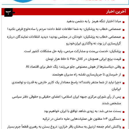
آخرین اخبار
مبادا اختیار تنگه هرمز را به دشمن بدهید
صمصامی خطاب به پزشکیان: به شما اطلاعات غلط دادند؛ مردم را ساده‌لوح فرض نکنید!
صمصامی خطاب به پزشکیان: خودتان در مجلس بودید؛ دیدید انتقادات نمایندگان درباره
گران‌سازی ارز بود، نه واگذاری ایران‌خودرو
پزشکیان: خدمت بی‌منت و مشارکت مردمی، پایه حل مشکلات کشور است
قیمت‌ برنج ایرانی همچنان در کانال ۴۵۰ تا ۵۵۰ هزار تومان
وقتی دیتاسنترها از هوش مصنوعی جلو می‌زنند؛ زنگ خطر برای اقتصاد AI
از خبرسازی تا جریان‌سازی نقشه راه مدیران هوشمند
«چرا نباید از شما متنفر باشند؟»؛ پاسخ معنادار یک کاربر خارجی به قدرت و توانمندی
ایرانیان
پس از رأی شورای مرکزی جبهه ایران اسلامی؛ اعضای حقیقی و حقوقی دفتر سیاسی
مشخص شدند
بسنت مدعی شد: به زودی شاهد توافق با ایران خواهیم بود
دستگیری ۱۰۴ مظنون طی عملیات‌هایی علیه داعش در ترکیه
واکنش امام جمعه اردبیل به سخنان باقر خرازی: دروغ بستن به رهبری قطعاً جرم بسیار