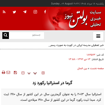
يکشنبه ۱۸ مرداد ۱۴۰۵
|
Sunday , 09 August 2026
از
و
ته
خبر تعطیلی مدرسه ایرانی در کویت به صورت رسمی اعلام نشده
ن
نو
کد خبر:
۱۸۴۵۶۳
تاریخ انتشار:
۱۳ دی ۱۳۹۲ - ۱۳:۵۸
صفحه نخست
»
بین الملل
‍‍‍ پ
پ
گرما در استرالیا رکورد زد
استرالیا سال 2013 را به عنوان گرمترین سال در این کشور از سال 1910 ثبت
کرد. مبدا ثبت رکورد گرما در این کشور از سال 1910 میلادی است.