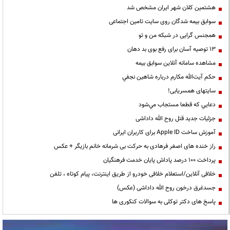
هشتمین کلان شهر ایران مشخص شد
سوابق بیمه شدگان روی سایت تامین اجتماعی
همجنس گرایی در شبکه من و تو
13 توصیه آسان برای رفع بوی بد دهان
مشاهده سامانه آنلاين سوابق بیمه
حكم آيت‌الله مكارم درباره شاهين نجفي
سایتهای همسریابی!
دعايي كه قطعا مستجاب مي‌شود
جزئیات جدید قتل روح الله داداشی
آموزش ساخت Apple ID برای کاربران ایرانی
راز خنده های اصغر فرهادی به حرکت بی شرمانه خانم بازیگر + عکس
پرداخت ۱۰۰ درصد پاداش پایان خدمت فرهنگیان
خلافی آنلاین/استعلام خلافی خودرو از طریق اینترنت، پیام کوتاه ، تلفن
جسدغرق درخون روح الله داداشی (عکس)
پاسخ های دکتر توکلی به سوالات کنکوری ها