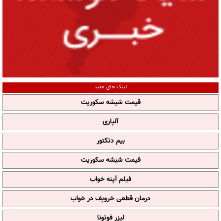
لینک های مفید
قیمت شیشه سکوریت
آلپاری
بیم دتکتور
قیمت شیشه سکوریت
فیلم آپنه خواب
درمان قطعی خروپف در خواب
لیزر فوتونا