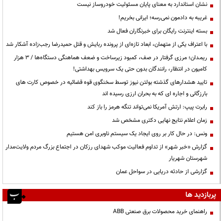
نشان استاندارد به معنای پایان مسئولیت خودروساز نیست
غریبه به دادمون نمی‌رسه؛ ایرانی بخریم!
بسته اینترنت رایگان برای خبرنگاران فعال شد
با اعتراف یکی از متهمان، ابعاد تازه‌ای از پرونده ربایش و قتل حمیدرضا رجب‌زاده آشکار شد
ریمـدان؛ مرزی گرفتار در صف، کمبود زیرساخت و ضعف هماهنگی دستگاه‌ها / ۳ هزار
کامیون در انتظار، رانندگان بدون حتی یک سرویس بهداشتی!
تایید هشدارهای گذشته بولتن نیوز توسط سخنگوی قوه قضائیه در خصوص کارت های
بارزگانی و اجاره ای که به بحران ارزی رسیده اند
رابرت پیپ: ارتش آمریکا نمی‌تواند تنگه هرمز را باز کند
زمان اعلام نتایج نهایی دکتری مشخص شد
ونس: در حال کار بر روی ایجاد یک سیستم ناوبری امن هستیم
گزارش «خبر شهر» از تداوم فعالیت موکب شهدای رزکان در اجتماع بزرگ مردم ولایت‌مدار
شهرستان شهریار
گزارشی از حادثه دریایی در سواحل عمان
پربازدید ها
راهنمای خرید محصولات برق صنعتی ABB