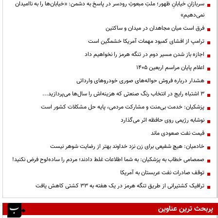
سربازانِ خیابانِ ظهور؛ ملتِ مبعوثِ رودسر در پاسخ به دشمن: «خیابان‌ها را به ناامیدان
نمی‌دهیم»
فرق است میان مجاهدان در میدان و ساکتین
ترامپ از افشای کمبود مهمات آمریکا خشمگین است
اجازه باز شدن مسیر دوم در تنگه هرمز را نخواهیم داد
اعلام پایان مراسم اربعین ۱۴۰۵
هشدار درباره فروش حواله‌های صوری خودروهای وارداتی
3 اشتباه رایج در انتخاب رنگ صنعتی که هزینه‌اش را سال‌ها می‌پردازید...
پزشکیان: خدمت بی‌منت و مشارکت مردمی، پایه حل مشکلات کشور است
نوشابه رژیمی روی حافظه اثر می‌گذارد
قیمت نفت صعودی ماند
خادمیان: هیچ شفیعی برای زن نزد خداوند بهتر از رضایت شوهر نیست
صمصامی خطاب به پزشکیان: به شما اطلاعات غلط دادند؛ مردم را ساده‌لوح فرض نکنید!
توقف صادرات نفت عربستان به آمریکا
ترافیک کشتیرانی از طریق تنگه هرمز در یک هفته به ۳۳ کشتی کاهش یافت
پربحث ترین عناوین