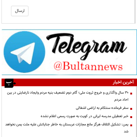
آخرین اخبار
۳۰ سال واگذاری و خروج ثروت ملی؛ گام دوم تضعیف بنیه مردم وایجاد نارضایتی در بین
احاد مردم
سفر فرمانده سنتکام به اراضی اشغالی
خبر تعطیلی مدرسه ایرانی در کویت به صورت رسمی اعلام نشده
یمن: تشکیل ائتلاف هرگز مانع مجازات عربستان به خاطر جنایاتش علیه ملت یمن نخواهد
شد