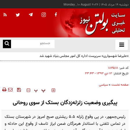
دوشنبه ۱۹ مرداد ۱۴۰۵
|
Monday , 10 August 2026
از
و
ته
«علیرضا شهسواری» سرپرست اداره کل امور مجلس بنیاد شهید شد
ن
نو
کد خبر:
۱۸۴۵۱۸
تاریخ انتشار:
۱۲ دی ۱۳۹۲ - ۲۳:۴۳
صفحه نخست
»
سیاسی
‍‍‍ پ
پ
پیگیری وضعیت زلزله‌زدگان بستک از سوی روحانی
رئیس‌جمهور، در پی وقوع زلزله ۵.۵ ریشتری صبح امروز در شهرستان بستک
در تماس تلفنی با استاندار هرمزگان ضمن ابراز تاسف از وقوع این حادثه و