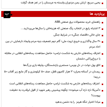
یحیی سریع: ارتش یمن مزدوران وابسته به عربستان را در تعز هدف گرفت
پربازدید ها
راهنمای خرید محصولات برق صنعتی ABB
3 اشتباه رایج در انتخاب رنگ صنعتی که هزینه‌اش را سال‌ها می‌پردازید...
جای خالی «اقتصاد جنگی» در شرایط جنگی
۳۰ سال واگذاری و خروج ثروت ملی؛ گام دوم تضعیف بنیه مردم وایجاد نارضایتی در بین
احاد مردم
اعتراف رسانه‌های خارجی به شکست ترامپ؛ حاصل مجاهدت رسانه‌های انقلابی در مقابله
با دروغ‌پراکنی دشمنان
اتاق پول دولت در دل بورس؛ مستمری بازنشستگان، وثیقه بازی بزرگ‌ها
ریمـدان در آستانه بحران؛ ۳ هزار کامیون قفل، صف ۵۰ کیلومتری و گاز مایع زیر آفتاب ۵۰
درجه!
اعتراف رسانه‌های خارجی به شکست ترامپ حاصل مجاهدت رسانه‌های انقلابی است
«آمریکا ذرّه ذرّه آب میشود»؛ چگونه پیشبینی رهبر شهید از افول ابرقدرت به حقیقت
پیوست؟
مبادا اختیار تنگه هرمز را به دشمن بدهید