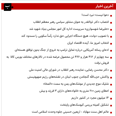
آخرین اخبار
دعوا نیست؛ نبرد است!
انتصاب دکتر ذوالقدر به عنوان مشاور سیاسی رهبر معظم انقلاب
«علیرضا شهسواری» سرپرست اداره کل امور مجلس بنیاد شهید شد
با تصویب دولت، هیچ دستگاه اجرایی حق ندارد رأساً سکویی را مسدود کند
انتخاب امروز ما، آینده اقتصاد ایران
ادعای رسانه آمریکایی درباره تمایل ترامپ به خروج از جنگ بدون توافق هسته‌ای
سه چهارم از ۴۱۲ هزار و ۴۶۶ تن محصول عرضه شده در تالارهای مختلف بورس کالا به
فروش نرفت
دکتر محسن رضایی، نماینده رهبر انقلاب در شورای عالی امنیت ملی
واکنش حزب‌الله گنجاندن جنوب لبنان در نقشه‌های رژیم صهیونیستی
شلیک موج جدیدی از موشک‌های یمن به سمت «المخا»
اعطای زمین ۲۰۰ متری به خانواده‌های دارای ۳ فرزند و بیش
۱۴ میلیون مجرد در کشور داریم
تشکیل کمیته بررسی کیوسک‌های پایتخت
عالم اهل سنت مهاباد : اربعین حسینی جلوه وحدت اسلامی است