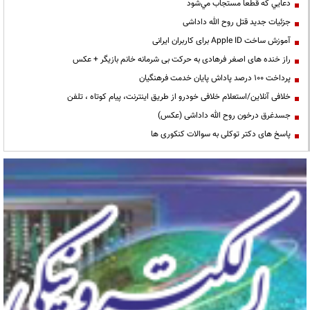
دعايي كه قطعا مستجاب مي‌شود
جزئیات جدید قتل روح الله داداشی
آموزش ساخت Apple ID برای کاربران ایرانی
راز خنده های اصغر فرهادی به حرکت بی شرمانه خانم بازیگر + عکس
پرداخت ۱۰۰ درصد پاداش پایان خدمت فرهنگیان
خلافی آنلاین/استعلام خلافی خودرو از طریق اینترنت، پیام کوتاه ، تلفن
جسدغرق درخون روح الله داداشی (عکس)
پاسخ های دکتر توکلی به سوالات کنکوری ها