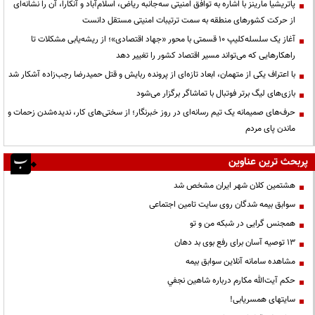
پاتریشیا مارینز با اشاره به توافق امنیتی سه‌جانبه ریاض، اسلام‌آباد و آنکارا، آن را نشانه‌ای
از حرکت کشورهای منطقه به سمت ترتیبات امنیتی مستقل دانست
آغاز یک سلسله‌کلیپ ۱۰ قسمتی با محور «جهاد اقتصادی»؛ از ریشه‌یابی مشکلات تا
راهکارهایی که می‌تواند مسیر اقتصاد کشور را تغییر دهد
با اعتراف یکی از متهمان، ابعاد تازه‌ای از پرونده ربایش و قتل حمیدرضا رجب‌زاده آشکار شد
بازی‌های لیگ برتر فوتبال با تماشاگر برگزار می‌شود
حرف‌های صمیمانه یک تیم رسانه‌ای در روز خبرنگار؛ از سختی‌های کار، ندیده‌شدن زحمات و
ماندن پای مردم
پربحث ترین عناوین
هشتمین کلان شهر ایران مشخص شد
سوابق بیمه شدگان روی سایت تامین اجتماعی
همجنس گرایی در شبکه من و تو
13 توصیه آسان برای رفع بوی بد دهان
مشاهده سامانه آنلاين سوابق بیمه
حكم آيت‌الله مكارم درباره شاهين نجفي
سایتهای همسریابی!