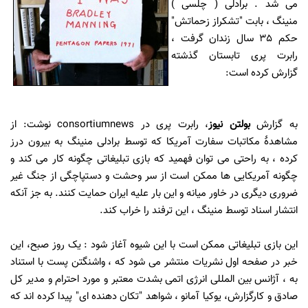
می شد . برادلی ( چلسی )
منینگ ، بابت
"
تشکراز زحماتش
"
حکم 35 سال
زندان گرفت ،
رابرت پری تابستان گذشته
گزارش کرده است:
به گزارش
بولتن نیوز
، رابرت پری در consortiumnews نوشت: از
مشاهدۀ مکاتبات سفارت آمریکا که توسط برادلی منینگ به بیرون درز
کرده ، به راحتی می توان فهمید که بازی تبلیغاتی چگونه کار می کند و
چگونه آمریکایی ها ممکن است از سر وحشت و دستپاچگی از جنگ غیر
ضروری دیگری در خاور میانه و این بار علیه ایران حمایت کنند.
به جز آنکه
انتشار اسناد توسط منینگ ، این ترفند را خراب کند
.
این بازی تبلیغاتی ممکن است با این شیوه آغاز شود : یک روز صبح، این
خبر در صفحه اول نشریات منتشر می شود که ، واشنگتن پست با استناد
به ، آژانس بین المللی انرژی اتمی بشدت معتبر و مورد احترام و مدیر کل
صادق و کارگزارش، یوکیا آمانو ، شواهد "تکان دهنده
ای
"
پیدا کرده اند که