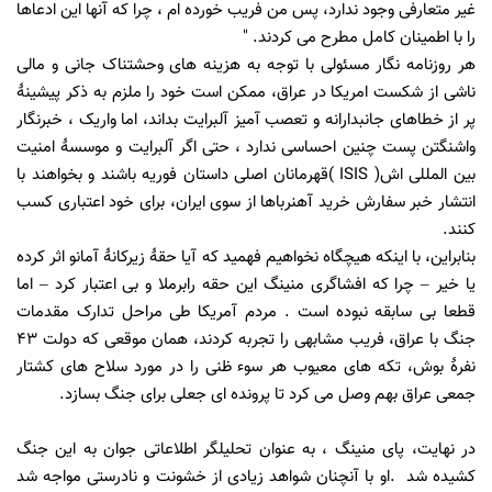
غیر متعارفی وجود ندارد، پس من فریب خورده ام ، چرا که آنها این ادعاها
را با اطمینان کامل مطرح می کردند. "
هر روزنامه نگار مسئولی
با توجه به هزینه های وحشتناک جانی و مالی
ناشی از شکست امریکا در عراق، ممکن است خود را ملزم به ذکر پیشینۀ
پر از خطاهای جانبدارانه و تعصب آمیز آلبرایت بداند،
اما واریک ، خبرنگار
واشنگتن پست چنین احساسی ندارد ، حتی اگر آلبرایت و موسسۀ امنیت
بین المللی اش(
( ISIS
قهرمانان اصلی داستان فوریه باشند و بخواهند با
انتشار خبر سفارش خرید
آهنرباها از سوی ایران، برای خود اعتباری کسب
کنند.
بنابراین، با اینکه هیچگاه نخواهیم فهمید که آیا حقۀ زیرکانۀ آمانو اثر کرده
یا خیر
–
چرا که افشاگری منینگ این حقه رابرملا و بی اعتبار کرد
–
اما
قطعا بی سابقه نبوده است
.
مردم آمریکا طی مراحل تدارک مقدمات
جنگ با عراق، فریب مشابهی را تجربه کردند، همان موقعی که دولت 43
نفرۀ بوش، تکه های معیوب هر سوء ظنی را در مورد سلاح های کشتار
جمعی عراق بهم وصل می کرد تا پرونده ای جعلی برای جنگ بسازد.
در نهایت، پای منینگ ، به عنوان تحلیلگر اطلاعاتی جوان به این جنگ
کشیده شد
.
او با آنچنان شواهد زیادی از خشونت و نادرستی مواجه شد