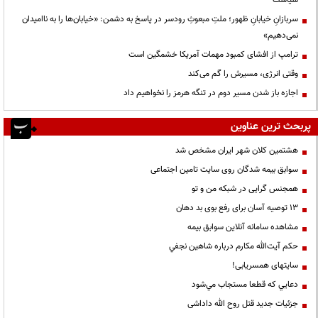
سربازانِ خیابانِ ظهور؛ ملتِ مبعوثِ رودسر در پاسخ به دشمن: «خیابان‌ها را به ناامیدان
نمی‌دهیم»
ترامپ از افشای کمبود مهمات آمریکا خشمگین است
وقتی انرژی، مسیرش را گم می‌کند
اجازه باز شدن مسیر دوم در تنگه هرمز را نخواهیم داد
پربحث ترین عناوین
هشتمین کلان شهر ایران مشخص شد
سوابق بیمه شدگان روی سایت تامین اجتماعی
همجنس گرایی در شبکه من و تو
13 توصیه آسان برای رفع بوی بد دهان
مشاهده سامانه آنلاين سوابق بیمه
حكم آيت‌الله مكارم درباره شاهين نجفي
سایتهای همسریابی!
دعايي كه قطعا مستجاب مي‌شود
جزئیات جدید قتل روح الله داداشی