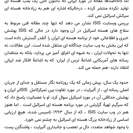
اما
ISIS
صدها مقاله در مورد ایرانی که تاکنون حتی یک بمب هسته ای
تولید نکرده منتشر کرده ، درحالیکه اشاره ای هم به زرادخانه هسته ای
سرکش اسرائیل نمی کند.
بررسی وبسایت
ISIS
نشان می دهد که تنها چند مقاله فنی مربوط به
سلاح های هسته اسرائیل در آن وجود دارد در حالی که
ISIS
پوشش
خبری و اطلاعاتی خود از برنامه هسته ای ایران را آنقدر گسترش داده است
که این بخش به
وب سایت جداگانه ای منتقل شده است. این
مقالات، نه
تنها به تحولات ایران ، به شیوه ای اغراق آمیز می پردازد، بلکه به منتقدان
رسانه های آمریکایی اشاعۀ ترس از ایران- که به اشاعۀ افکار ضد ایرانی
انتقاد دارند- هم حمله می کند.
حدود یک سال، پیش زمانی که یک روزنامه نگار مستقل و جدای از جریان
اصلی رسانه ای ، از آلبرایت ، در مورد تفاوت بین تمرکزکامل
ISIS
بر ایران و
پوشش حداقلی آن در مورد اسرائیل سوال کرد، او با عصبانیت پاسخ داد که
که سرگرم تهیۀ گزارشی در مورد برنامه هسته ای اسرائیل است
.
اما هنوز
هم در وب سایت
ISIS
، که از سال 1993 تاسیس شده، هیچ ارزیابی
اساسی از زرادخانه بزرگ هسته ای اسرائیل به چشم نمی خورد.
با وجود شواهد متعدد، دال بر تعصب و جانبداری آلبرایت ، واشنگتن پست