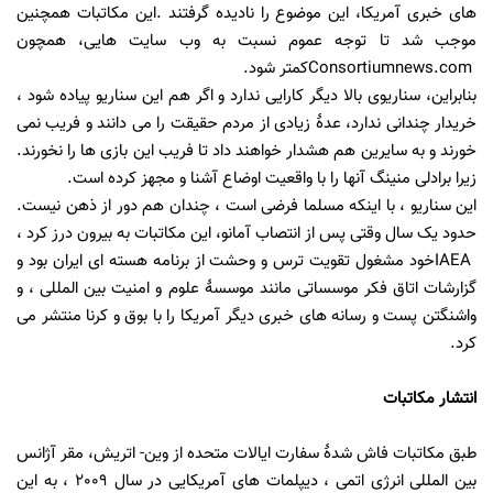
های خبری آمریکا، این موضوع را نادیده گرفتند
.
این مکاتبات همچنین
موجب شد تا توجه عموم نسبت به وب سایت هایی، همچون
Consortiumnews.com
کمتر شود.
بنابراین، سناریوی بالا دیگر کارایی ندارد و
اگر هم این سناریو پیاده شود ،
خریدار چندانی ندارد، عدۀ زیادی از مردم حقیقت را می دانند و فریب نمی
خورند و به سایرین هم هشدار خواهند داد تا فریب این بازی ها را نخورند.
زیرا
برادلی منینگ آنها را با واقعیت اوضاع آشنا و مجهز کرده است.
این سناریو ، با اینکه مسلما فرضی است ، چندان هم دور از ذهن نیست
.
حدود یک سال وقتی پس از انتصاب آمانو، این مکاتبات به بیرون درز کرد ،
IAEA
خود مشغول تقویت ترس و وحشت از برنامه هسته ای ایران بود و
گزارشات اتاق فکر موسساتی مانند موسسۀ علوم و امنیت بین المللی ، و
واشنگتن پست و رسانه های خبری دیگر آمریکا را با بوق و کرنا منتشر می
کرد.
انتشار مکاتبات
طبق مکاتبات فاش شدۀ سفارت ایالات متحده از وین- اتریش، مقر آژانس
بین المللی انرژی اتمی ، دیپلمات های آمریکایی در سال 2009 ، به این