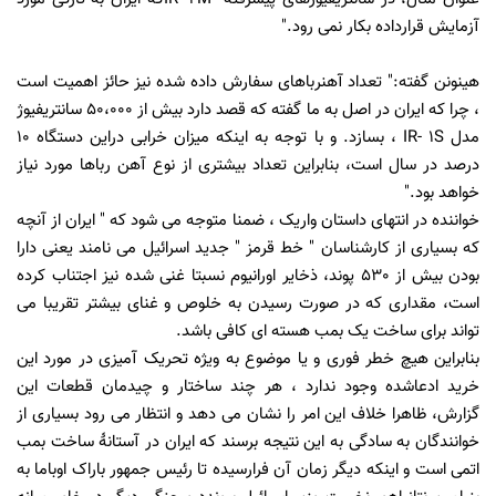
آزمایش قرارداده بکار نمی رود.
"
هینونن گفته:
"
تعداد آهنرباهای سفارش داده شده نیز حائز اهمیت است
، چرا که ایران در اصل به ما گفته که قصد دارد بیش از 50،000 سانتریفیوژ
مدل
IR- 1S
،
بسازد. و با توجه به اینکه میزان خرابی دراین دستگاه 10
درصد در سال است، بنابراین تعداد بیشتری از نوع آهن رباها مورد نیاز
خواهد بود.
"
خواننده در انتهای داستان واریک ، ضمنا متوجه می شود که " ایران از آنچه
که بسیاری از کارشناسان " خط قرمز " جدید اسرائیل می نامند یعنی دارا
بودن بیش از 530 پوند، ذخایر اورانیوم نسبتا
غنی شده نیز اجتناب کرده
است، مقداری که در صورت رسیدن به خلوص و غنای بیشتر تقریبا می
تواند برای ساخت یک بمب هسته ای کافی باشد.
بنابراین هیچ خطر فوری و یا موضوع به ویژه تحریک آمیزی در مورد این
خرید ادعاشده وجود ندارد ، هر چند ساختار و چیدمان قطعات این
گزارش، ظاهرا خلاف این امر را نشان می دهد و
انتظار می رود بسیاری از
خوانندگان به سادگی به این نتیجه برسند که ایران در آستانۀ ساخت بمب
اتمی است و اینکه دیگر زمان آن فرارسیده تا رئیس جمهور باراک اوباما به