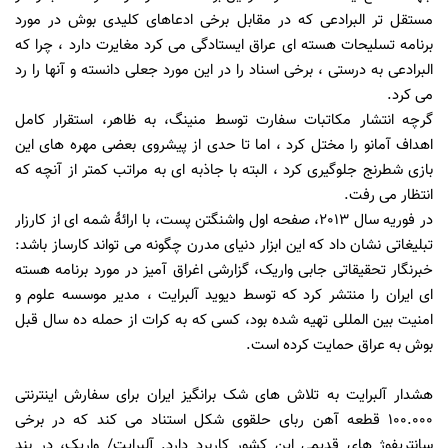
مستقل تر البرادعی که در مقابل برخی ادعاهای کلیدی بوش در مورد
برنامه تسلیحات هسته ای عراق ایستادگی می کرد مغایرت دارد ، چرا که
البرادعی به درستی ، برخی اسناد را در این مورد جعلی دانسته و آنها را رد
می کرد.
گرچه انتشار مکاتبات سفارت توسط منینگ، به ظاهر،
استقرار کامل
اهداف آمانو را مختل کرد ، اما تا حدی از پیشروی بعضی مهره های این
بازی شطرنج جلوگیری کرد ، البته با جاذبه ای به مراتب کمتر از آنچه که
انتظار می رفت.
در فوریه سال 2013، صفحه اول واشنگتن پست، با ارائۀ شمه ای از کارزار
تبلیغاتی نشان داد که این ابزار دنیای مدرن چگونه می تواند کارساز باشد:
خبرنگار تحقیقاتی
جابی واریک، گزارشی اغراق آمیز در مورد برنامه هسته
ای ایران را منتشر کرد که توسط دیوید آلبرایت ، مدیر موسسه علوم و
امنیت بین المللی تهیه شده بود، کسی که به کرات از حمله ده سال قبل
بوش به عراق حمایت کرده است.
هشدار آلبرایت به تلاش های شک برانگیز ایران برای سفارش اینترنتی
100.000 قطعه آهن ربای حلقوی شکل استناد می کند که در برخی
سانتریفوژ های قدیمی این کشور کاربرد دارد. آلبرایت/ واریک، در بند