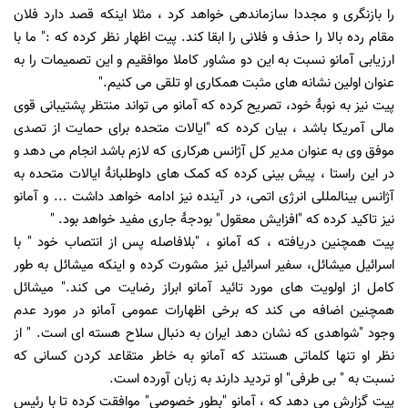
را بازنگری و مجددا سازماندهی خواهد کرد ، مثلا اینکه قصد دارد فلان
مقام رده بالا را حذف و فلانی را ابقا کند. پیت اظهار نظر کرده که :
"
ما با
ارزیابی آمانو نسبت به این دو مشاور کاملا موافقیم و این تصمیمات را به
عنوان اولین نشانه های مثبت همکاری او تلقی می کنیم.
"
پیت نیز به نوبۀ خود، تصریح کرده که آمانو می تواند منتظر پشتیبانی قوی
مالی آمریکا باشد ، بیان کرده که "ایالات متحده برای حمایت از تصدی
موفق وی به عنوان مدیر کل آژانس هرکاری که لازم باشد انجام می دهد و
در این راستا ، پیش بینی کرده که کمک های داوطلبانۀ ایالات متحده به
آژانس بینالمللی انرژی اتمی، در آینده نیز ادامه خواهد داشت
...
و آمانو
نیز تاکید کرده که
"
افزایش معقول
"
بودجۀ جاری مفید خواهد بود.
"
پیت همچنین دریافته ، که آمانو ،
"
بلافاصله پس از انتصاب خود " با
اسرائیل میشائل، سفیر اسرائیل نیز مشورت کرده و اینکه میشائل به طور
کامل از اولویت های مورد تائید آمانو ابراز رضایت می کند
".
میشائل
همچنین اضافه می کند که برخی اظهارات عمومی آمانو در مورد عدم
وجود
"
شواهدی که نشان دهد ایران به دنبال سلاح هسته ای است. " از
نظر او تنها کلماتی هستند که آمانو به خاطر متقاعد کردن کسانی که
نسبت به " بی طرفی" او تردید دارند به زبان آورده است.
پیت گزارش می دهد که
، آمانو
"
بطور خصوصی
"
موافقت کرده تا با رئیس