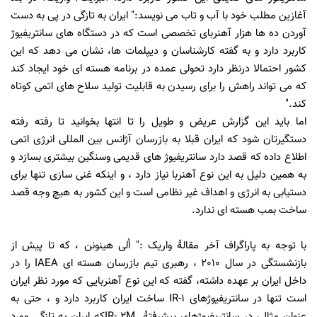
آغازین مطلب خود با آب و تاب می نویسد:
"
ایران به تازگی در پی به دست
آوردن ده ها هزار آهنربای تخصصی است که در دستگاه های سانتریفیوژ
کاربرد دارد و به گفته کارشناسان و دیپلمات ها، نشان می دهد که این
کشور احتمالا درنظر دارد تحولی عمده در برنامه هسته ای خود ایجاد کند
که می تواند راهش را برای رسیدن به قابلیت تولید سلاح های اتمی کوتاه
کند.
"
اما باید این گزارش عریض و طویل را تا انتها بخوانید تا رفته رفته
دستگیرتان شود که ایران قبلا به بازرسان آژانس بین المللی انرژی اتمی
اطلاع داده که قصد دارد سانتریفیوژ های قدیمی وسنگین بیشتری بسازد و
به همین دلیل به این نوع آهنربا نیاز دارد ، و اینکه غنی سازی تنها برای
دستیابی به انرژی و اهداف غیر نظامی است و این کشور به هیچ وجه قصد
ساخت بمب هسته ای ندارد
.
با توجه به پاراگراف آخر مقالۀ واریک :
"
اُلی هینونن ، که تا پیش از
بازنشستگی در سال 2010 ، رهبری تیم بازرسان هسته ای
IAEA
را در
داخل ایران بر عهده داشته، گفته که این نوع آهنربایی که مورد نظر ایران
است تنها در سانتریفیوژهای
IR-1
ساخت ایران کاربرد دارد و ، حتی به
عنوان مثال، در سانتریفیوژهای پیشرفتۀ
IR- 2M
که ایران به تازگی مورد