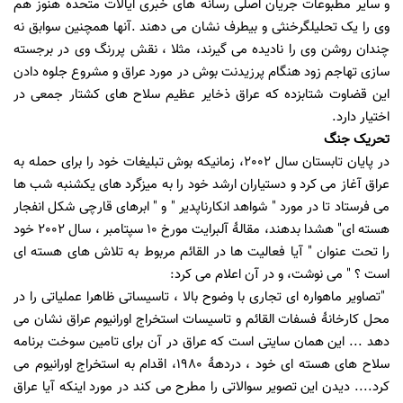
و سایر مطبوعات جریان اصلی رسانه های خبری ایالات متحده هنوز هم
وی را یک تحلیلگرخنثی و بیطرف نشان می دهند
.
آنها همچنین سوابق نه
چندان روشن وی را نادیده می گیرند، مثلا ، نقش پررنگ وی در برجسته
سازی تهاجم زود هنگام پرزیدنت بوش در مورد عراق و مشروع جلوه دادن
این قضاوت شتابزده که عراق ذخایر عظیم سلاح های کشتار جمعی در
اختیار دارد.
تحریک جنگ
در پایان تابستان سال 2002، زمانیکه بوش تبلیغات خود را برای حمله به
عراق آغاز می کرد و دستیاران ارشد خود را به میزگرد های یکشنبه شب ها
می فرستاد تا در مورد " شواهد انکارناپدیر " و " ابرهای قارچی شکل انفجار
هسته ای
" هشدا بدهند،
مقالۀ آلبرایت مورخ 10 سپتامبر ، سال 2002 خود
را تحت عنوان " آیا فعالیت ها در القائم مربوط به تلاش های هسته ای
است ؟ " می نوشت، و در آن اعلام می کرد:
"
تصاویر ماهواره ای تجاری با وضوح بالا ، تاسیساتی ظاهرا عملیاتی را در
محل کارخانۀ فسفات القائم و تاسیسات استخراج اورانیوم عراق نشان می
دهد ... این همان سایتی است که عراق در آن برای تامین سوخت برنامه
سلاح های هسته ای خود ، دردهۀ 1980، اقدام به استخراج اورانیوم می
کرد
....
دیدن این تصویر سوالاتی را مطرح می کند در مورد اینکه آیا عراق