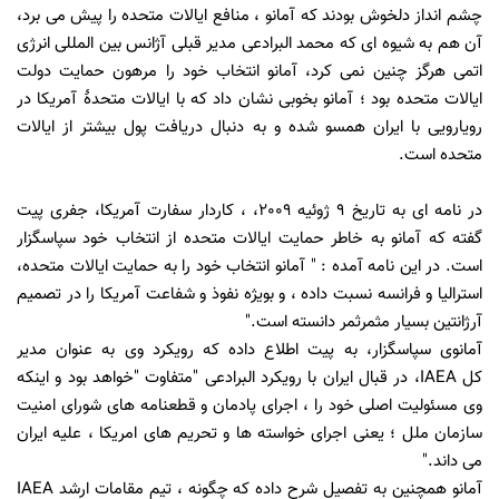
چشم انداز دلخوش بودند که آمانو ، منافع ایالات متحده را پیش می برد،
آن هم به شیوه ای که محمد البرادعی مدیر قبلی آژانس بین المللی انرژی
اتمی هرگز چنین نمی کرد، آمانو انتخاب خود را مرهون حمایت دولت
ایالات متحده بود ؛ آمانو بخوبی نشان داد که با ایالات متحدۀ آمریکا در
رویارویی با ایران همسو شده و به دنبال دریافت پول بیشتر از ایالات
متحده است.
در نامه ای به تاریخ 9 ژوئیه 2009، ، کاردار سفارت آمریکا، جفری پیت
گفته که آمانو به خاطر حمایت ایالات متحده از انتخاب خود سپاسگزار
است.
در این نامه آمده : " آمانو انتخاب خود را به حمایت ایالات متحده،
استرالیا و فرانسه نسبت داده ، و بویژه نفوذ و شفاعت آمریکا را در تصمیم
آرژانتین بسیار مثمرثمر دانسته است.
"
آمانوی سپاسگزار، به پیت اطلاع داده
که رویکرد وی به عنوان
مدیر
کل
IAEA
، در قبال ایران با رویکرد البرادعی
"
متفاوت
"
خواهد بود و اینکه
وی مسئولیت اصلی خود را ، اجرای پادمان و قطعنامه های شورای امنیت
سازمان ملل ؛ یعنی اجرای خواسته ها و تحریم های امریکا ، علیه ایران
می داند.
"
آمانو همچنین به تفصیل شرح داده که چگونه ، تیم مقامات ارشد
IAEA