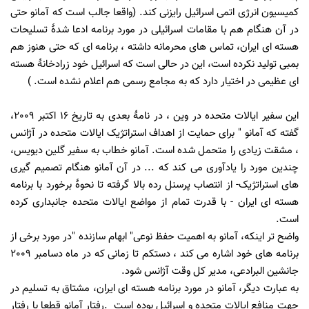
کمیسیون انرژی اتمی اسرائیل رایزنی کند. (واقعا
جالب است که آمانو حتی
در آن هنگام هم با مقامات اسرائیلی در مورد برنامه ادعا شدۀ تسلیحات
هسته ای ایران، تماس های محرمانه داشته ، برنامه ای که حتی هنوز هم
بمبی تولید نکرده است، این در حالی است که اسرائیل خود زرادخانۀ هسته
ای عظیمی در اختیار دارد که به مجامع رسمی هم اعلام نشده است.
)
این سفیر ایالات متحده در وین ، در نامۀ بعدی به تاریخ 16 اکتبر 2009،
گفته که آمانو " برای حمایت از اهداف استراتژیک ایالات متحده در آژانس
، مشقت زیادی را متحمل شده است.
آمانو خطاب به سفیر گلین دیویس،
چندین مورد را یادآوری می کند که ... در آن آمانو هنگام تصمیم گیری
های استراتژیک- از انتصاب پرسنل رده بالا گرفته تا نحوۀ برخورد با برنامه
هسته ای ایران - با قدرت تمام از مواضع ایالات متحده جانبداری کرده
است.
واضح تر اینکه، آمانو به اهمیت حفظ نوعی" ابهام سازنده "در مورد برخی از
برنامه های خود اشاره می کند ، دستکم تا زمانی که در ماه دسامبر 2009
جانشین البرادعی، مدیر کل وقت آژانس شود.
به عبارت دیگر، آمانو در مورد برنامه هسته ای ایران، مشتاق به تسلیم در
جهت منافع ایالات متحده و اسرائیل بوده است
.
رفتار آمانو قطعا با رفتار