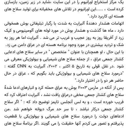
یک مرکز استخراج اورانیوم را در این سایت ،شاید در زیر زمین، بازسازی
کرده است ، .....این اورانیوم در تلاش های مخفیانه برای تولید سلاح های
هسته ای کاربرد دارد.
"
اتهامات هشدار دهندۀ آلبرایت به شدت با رگبار تبلیغاتی بوش همخوانی
دارد ، ماه ها گذشت و هشدار بوش در مورد لوله های آلومینیومی و کیک
زرد از آفریقا روز به روز عجیب و غریب تر می شد . آلبرایت اما هر روز به
شک و تردید بیشتری در مورد وجود برنامه هسته ای در عراق دامن می زد
.
با این حال ، او همچنان با عنوان " متخصص " در سایر سلاح های ادعایی
کشتار جمعی عراق ، از جمله سلاح های شیمیایی و بیولوژیکی معرفی می
شود
.
در نقل قولی به تاریخ 5 اکتبر ، 2002، آلبرایت به
CNN
گفته :
"درمورد سلاح های شیمیایی و بیولوژیکی باید بگویم که ، عراق در حال
حاضر هر دو را در اختیار دارد.
"
پس از آنکه در مارس 2003 بوش به عراق حمله کرد و انبارهای ادعا شدۀ
سلاح های کشتار جمعی مخفی درعراق یافت نشد ، آلبرایت اعتراف کرد که
فریب خورده است ، و به لس آنجلس تایمز توضیح داد که : " اگر سلاح
کشتار جمعی درکار نباشد ، تا سر حد مرگ دیوانه خواهم شد
.
من
ادعاهای دولت را درمورد سلاح های شیمیایی و بیولوژیکی با قطعیت
پذیرفتم و تصور می کردم آنها حقیقت را می گویند
.
اگر برنامۀ سلاح های