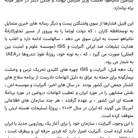
بنیامین نتانیاهو، نخست وزیر اسرائیل بپوندد و جنگی دیگر در خاور میانه
براه بیاندازد
.
این قبیل فشارها از سوی واشنگتن پست و دیگر رسانه های خبری متمایل
به نومحافظه کاران ، که دولت اوباما را به پیروی از مسیر تجاوزکارانۀ
نتانیاهو نسبت به ایران سوق می دهد ، سالهاست ادامه دارد و اغلب با
هدایت تبلیغات ضد ایرانی آلبرایت و
ISIS
(موسسه علوم و امنیت بین
المللی) صورت می گیرد
، که ، به نوبه خود، روزنۀ نفوذ تندروها در
IAEA
به شمار می رود.
یک دهه قبل، آلبرایت و
ISIS
چهره های کلیدی تحریک ترس و وحشت
بیمارگونه برای حمله به عراق به دلیل اتهامات نادرست از برنامه سلاح های
کشتار جمعی این کشور بودند
.
در سال های اخیر، آلبرایت و موسسه اش ،
نقش مشابهی را در مورد ایران و تعقیب اتهامات دروغین در مورد برنامۀ
هسته ای این کشور ، بر عهده گرفتند ، هر چند سازمان های اطلاعاتی
آمریکا می گویند که ایران در سال 2003 ، پروژۀ تسلیحات هسته ایش را
متوقف کرده است.
با این وجود، آلبرایت ، سازمان خود را برای آغاز یک رویارویی جدید با ایران
آماده کرده است
.
آلبرایت اصرار دارد که فردی حرفه ای و بیطرف است ،