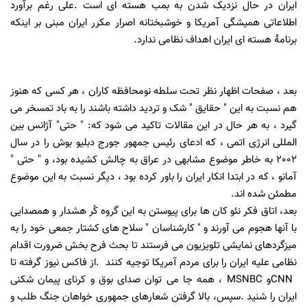
ایران
در حال نزدیک شدن به بمب هسته ای است
.
علی رغم برآورد
اطلاعاتی همیشگی آمریکا و خوشبختانه اصرار مکرر ایران مبنی بر اینکه
برنامۀ هسته ای ایران اهداف نظامی ندارد.
بعد ، صفحات اظهار نظر تحت سلطه نومحافظه کاران ، هر کسی که هنوز
هم نسبت به این " حقایق " شک و تردید داشته باشند را به باد تمسخر می
گیرد ، به هر حال در این مقالات تاکید می شود که: " حتی" آژانس بین
المللی انرژی اتمی ، که ادعای رئیس جمهور جورج دبلیو بوش را در سال
2002 به خاطر موضوع مشابهی در عراق به چالش کشیده بود، و " حتی
"
آمانو ، که در ابتدا انکار ایران را باور کرده بود ، دیگر نسبت به این موضوع
مطمئن شده اند.
بعد، اتاق فکر نئو کان ها برای پیوستن به این گروه کُر هشدار و همصدایی
با آنها هجوم می آورند و " کارشناسان " سلاح های کشتار جمعی خود را به
میزگردهای نمایشی تلویزیون می فرستند تا بحث فرح بخش ضرورت اقدام
نظامی علیه ایران را برای مردم آمریکا توجیه کنند
.
از فاکس نیوز گرفته تا
CNN
و
MSNBC
، همه جا می توان صدای بوق و کرنای پیمان شکنی
ایران را شنید
.
سپس، بالا گرفتن شعارهای جمهوری خواهان جنگ طلب و