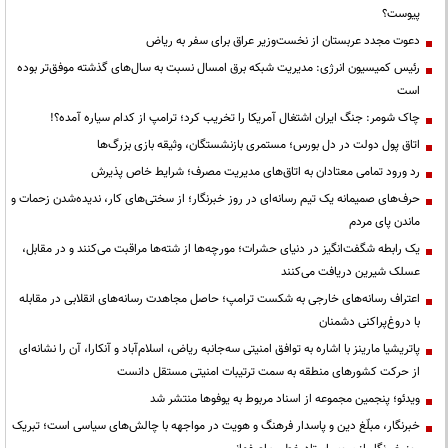
پیوست؟
دعوت مجدد عربستان از نخست‌وزیر عراق برای سفر به ریاض
رئیس کمیسیون انرژی: مدیریت شبکه برق امسال نسبت به سال‌های گذشته موفق‌تر بوده
است
چاک شومر: جنگ ایران اشتغال آمریکا را تخریب کرد؛ ترامپ از کدام سیاره آمده؟!
اتاق پول دولت در دل بورس؛ مستمری بازنشستگان، وثیقه بازی بزرگ‌ها
رد ورود تمامی معتادان به اتاق‌های مدیریت مصرف؛ شرایط خاص پذیرش
حرف‌های صمیمانه یک تیم رسانه‌ای در روز خبرنگار؛ از سختی‌های کار، ندیده‌شدن زحمات و
ماندن پای مردم
یک رابطه شگفت‌انگیز در دنیای حشرات؛ مورچه‌ها از شته‌ها مراقبت می‌کنند و در مقابل،
عسلک شیرین دریافت می‌کنند
اعتراف رسانه‌های خارجی به شکست ترامپ؛ حاصل مجاهدت رسانه‌های انقلابی در مقابله
با دروغ‌پراکنی دشمنان
پاتریشیا مارینز با اشاره به توافق امنیتی سه‌جانبه ریاض، اسلام‌آباد و آنکارا، آن را نشانه‌ای
از حرکت کشورهای منطقه به سمت ترتیبات امنیتی مستقل دانست
ویدئو؛ پنجمین مجموعه از اسناد مربوط به یوفوها منتشر شد
خبرنگار، مبلّغ دین و پاسدار فرهنگ و هویت در مواجهه با چالش‌های سیاسی است؛ تبریک