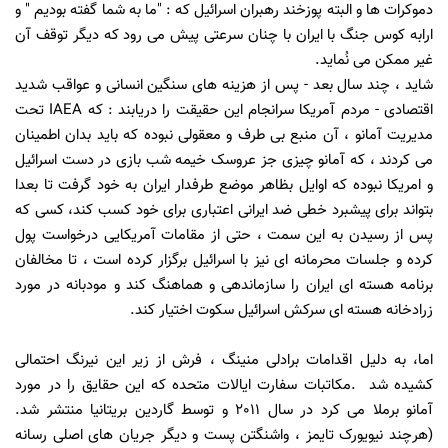
دموکرات
ها و البته پوزخند رهبران اسرائیل که : "ما به شما گفته بودیم " و
ارابه کوس جنگ با ایران با چنان سرعتی پیش می رود که دیگر توقف آن
غیر ممکن می نُماید.
شاید ، چند سال بعد - پس از هزینه های سنگین انسانی و عواقب شدید
اقتصادی - مردم آمریکا سرانجام این حقیقت را دریابند : که
IAEA
تحت
مدیریت آمانو ، آن منبع بی طرف و معقولی نبوده که باید بدان اطمینان
می کردند ، که آمانو چیزی جز
عروسک خیمه شب بازی در دست اسرائیل
و امریکا نبوده که اوایل بظاهر موضع طرفدار ایران به خود گرفت تا بعدا
بتواند برای پیشبرد خطی ضد ایرانی اعتباری برای خود کسب کند، کسی که
پس از رسیدن به این سمت ، حتی از مقامات آمریکایی درخواست پول
کرده و جلسات محرمانه ای نیز با اسرائیل برگزار کرده است ، تا مخالفان
برنامه هسته ای ایران را سازماندهی و هماهنگ کند و مودبانه در مورد
زرادخانه هسته ای سرکش اسرائیل سکوت اختیار کند.
اما، به دلیل اقدامات برادلی منینگ ، فرش از زیر این نیرنگ احتمالی
کشیده شد
.
مکاتبات سفارت ایالات متحده که این حقایق را در مورد
آمانو برملا می کرد در سال 2011 و توسط
گاردین بریتانیا منتشر شد.
(هرچند نیویورک تایمز ، واشنگتن پست و دیگر جریان های اصلی رسانه