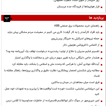
روز خبرنگار از سوی استاد خطیب اصفهانی.
فرار هواپیماها از فرودگاه جده عربستان
پربازدید ها
راهنمای خرید محصولات برق صنعتی ABB
باید افراد کارآمدتر را به کار گرفت/ کاری می کنیم در معیشت مردم مشکلی پیش نیاید
حمله نیروهای اسرائیلی به خبرنگار پرس‌تی‌وی
از التماس تا فروپاشی هژمونی دلار
تقسیم غنایم مدیران یا دفاع از تولید؛ پشت‌پرده درخواست توقف یک آیین‌نامه چه بود؟
هشدار حاجی دلیگانی درباره تغییر سهم دریای خزر و مخالفت با واگذاری امتیاز
آیت‌الله جوادی آملی: با هرکس که وحدت ملی و اسلامی را بشکند، باید مقابله کرد
مطالبه برای شکستن انحصار پیمانکاری؛ نظارت دقیق بر واگذاری پروژه‌ها، راهکار مقابله با
فساد
فرق است میان مجاهدان در میدان و ساکتین
این دیپلماسی نمایشی، شکست خورده است/واقعیت‌ها را بپذیرید و به تعهدات خود عمل
کنید
امیر دبیری‌مهر در سوگ دکتر ابوالقاسم قاسم‌زاده؛ از خاطرات صداوسیما تا کلاس درس
سیاست