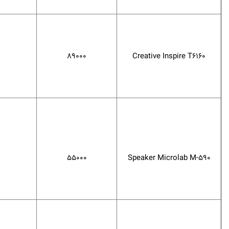
89000
Creative Inspire T6160
55000
Speaker Microlab M-590