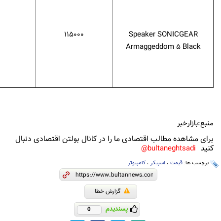
115000
Speaker SONICGEAR
Armaggeddom 5 Black
منبع:بازارخبر
برای مشاهده مطالب اقتصادی ما را در کانال بولتن اقتصادی دنبال
کنید
bultaneghtsadi@
برچسب ها:
قیمت
،
اسپیکر
،
کامپیوتر
گزارش خطا
پسندیدم
0