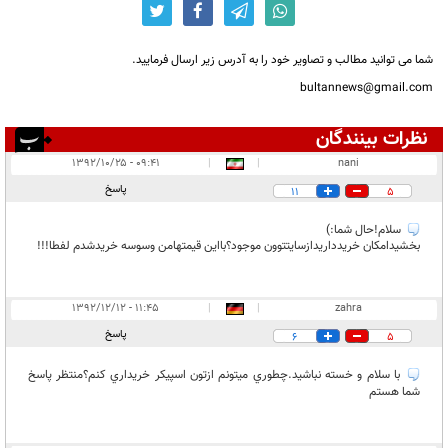
شما می توانید مطالب و تصاویر خود را به آدرس زیر ارسال فرمایید.
bultannews@gmail.com
نظرات بینندگان
انتشار یافته:
۱۳
۰۹:۴۱ - ۱۳۹۲/۱۰/۲۵
|
|
nani
در انتظار بررسی:
۱
پاسخ
11
5
غیر قابل انتشار:
۳
سلام!حال شما:)
بخشیدامکان خریدداریدازسایتتوون موجود؟بااین قیمتهامن وسوسه خریدشدم لفطا!!!
۱۱:۴۵ - ۱۳۹۲/۱۲/۱۲
|
|
zahra
پاسخ
6
5
با سلام و خسته نباشيد.چطوري ميتونم ازتون اسپيكر خريداري كنم؟منتظر پاسخ
شما هستم