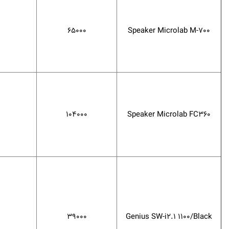
65000
Speaker Microlab M-700
104000
Speaker Microlab FC360
39000
Genius SW-i2.1 1100/Black