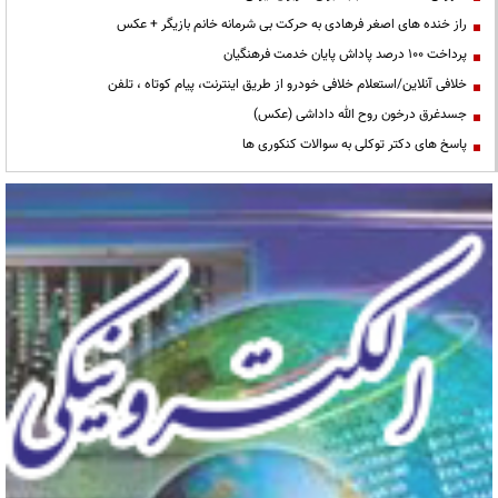
راز خنده های اصغر فرهادی به حرکت بی شرمانه خانم بازیگر + عکس
پرداخت ۱۰۰ درصد پاداش پایان خدمت فرهنگیان
خلافی آنلاین/استعلام خلافی خودرو از طریق اینترنت، پیام کوتاه ، تلفن
جسدغرق درخون روح الله داداشی (عکس)
پاسخ های دکتر توکلی به سوالات کنکوری ها