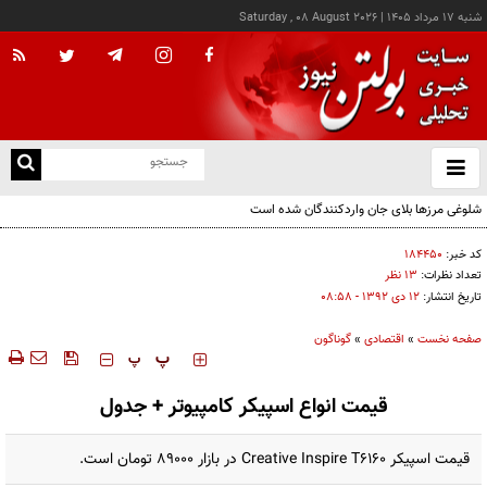
شنبه ۱۷ مرداد ۱۴۰۵
|
Saturday , 08 August 2026
از
و
ته
شلوغی مرزها بلای جان واردکنندگان شده است
ن
نو
کد خبر:
۱۸۴۴۵۰
تعداد نظرات:
۱۳ نظر
تاریخ انتشار:
۱۲ دی ۱۳۹۲ - ۰۸:۵۸
صفحه نخست
»
اقتصادی
»
گوناگون
‍‍‍ پ
پ
قیمت انواع اسپیکر کامپیوتر + جدول
قیمت اسپیکر Creative Inspire T6160 در بازار 89000 تومان است.