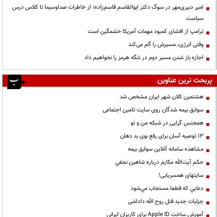
امیر دبیری‌مهر در سوگ دکتر ابوالقاسم قاسم‌زاده؛ از خاطرات صداوسیما تا کلاس درس
سیاست
ترامپ از افشای کمبود مهمات آمریکا خشمگین است
وقتی انرژی، مسیرش را گم می‌کند
اجازه باز شدن مسیر دوم در تنگه هرمز را نخواهیم داد
پربحث ترین عناوین
هشتمین کلان شهر ایران مشخص شد
سوابق بیمه شدگان روی سایت تامین اجتماعی
همجنس گرایی در شبکه من و تو
13 توصیه آسان برای رفع بوی بد دهان
مشاهده سامانه آنلاين سوابق بیمه
حكم آيت‌الله مكارم درباره شاهين نجفي
سایتهای همسریابی!
دعايي كه قطعا مستجاب مي‌شود
جزئیات جدید قتل روح الله داداشی
آموزش ساخت Apple ID برای کاربران ایرانی