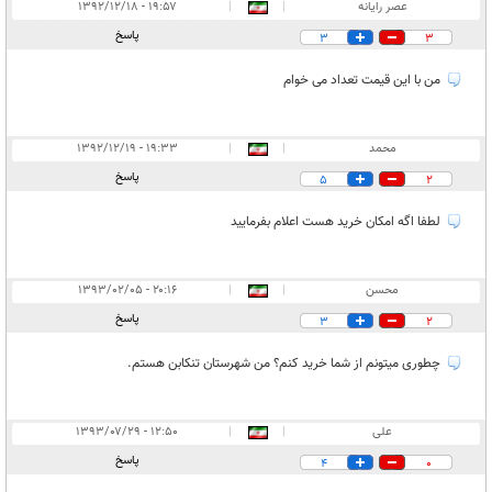
عصر رایانه
|
|
۱۹:۵۷ - ۱۳۹۲/۱۲/۱۸
پاسخ
3
3
من با این قیمت تعداد می خوام
محمد
|
|
۱۹:۳۳ - ۱۳۹۲/۱۲/۱۹
پاسخ
5
2
لطفا اگه امکان خرید هست اعلام بفرمایید
محسن
|
|
۲۰:۱۶ - ۱۳۹۳/۰۲/۰۵
پاسخ
3
2
چطوری میتونم از شما خرید کنم؟ من شهرستان تنکابن هستم.
علی
|
|
۱۲:۵۰ - ۱۳۹۳/۰۷/۲۹
پاسخ
4
0