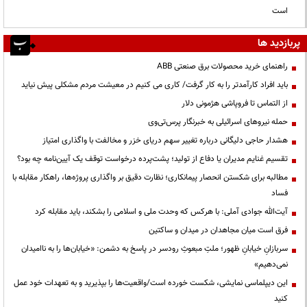
است
پربازدید ها
راهنمای خرید محصولات برق صنعتی ABB
باید افراد کارآمدتر را به کار گرفت/ کاری می کنیم در معیشت مردم مشکلی پیش نیاید
از التماس تا فروپاشی هژمونی دلار
حمله نیروهای اسرائیلی به خبرنگار پرس‌تی‌وی
هشدار حاجی دلیگانی درباره تغییر سهم دریای خزر و مخالفت با واگذاری امتیاز
تقسیم غنایم مدیران یا دفاع از تولید؛ پشت‌پرده درخواست توقف یک آیین‌نامه چه بود؟
مطالبه برای شکستن انحصار پیمانکاری؛ نظارت دقیق بر واگذاری پروژه‌ها، راهکار مقابله با
فساد
آیت‌الله جوادی آملی: با هرکس که وحدت ملی و اسلامی را بشکند، باید مقابله کرد
فرق است میان مجاهدان در میدان و ساکتین
سربازانِ خیابانِ ظهور؛ ملتِ مبعوثِ رودسر در پاسخ به دشمن: «خیابان‌ها را به ناامیدان
نمی‌دهیم»
این دیپلماسی نمایشی، شکست خورده است/واقعیت‌ها را بپذیرید و به تعهدات خود عمل
کنید