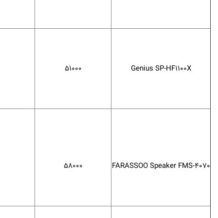
51000
Genius SP-HF1100X
58000
FARASSOO Speaker FMS-4070