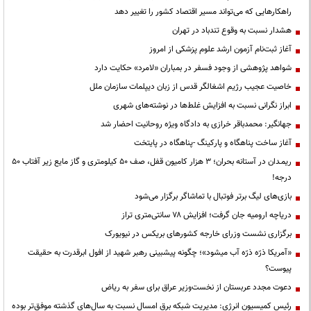
راهکارهایی که می‌تواند مسیر اقتصاد کشور را تغییر دهد
هشدار نسبت به وقوع تندباد در تهران
آغاز ثبت‌نام آزمون ارشد علوم پزشکی از امروز
شواهد پژوهشی از وجود فسفر در بمباران «لامرد» حکایت دارد
خاصیت عجیب رژیم اشغالگر قدس از زبان دیپلمات سازمان ملل
ابراز نگرانی نسبت به افزایش غلط‌ها در نوشته‌های شهری
جهانگیر: محمدباقر خرازی به دادگاه ویژه روحانیت احضار شد
آغاز ساخت پناهگاه و پارکینگ -پناهگاه در پایتخت
ریمـدان در آستانه بحران؛ ۳ هزار کامیون قفل، صف ۵۰ کیلومتری و گاز مایع زیر آفتاب ۵۰
درجه!
بازی‌های لیگ برتر فوتبال با تماشاگر برگزار می‌شود
دریاچه ارومیه جان گرفت؛ افزایش ۷۸ سانتی‌متری تراز
برگزاری نشست وزرای خارجه کشورهای بریکس در نیویورک
«آمریکا ذرّه ذرّه آب میشود»؛ چگونه پیشبینی رهبر شهید از افول ابرقدرت به حقیقت
پیوست؟
دعوت مجدد عربستان از نخست‌وزیر عراق برای سفر به ریاض
رئیس کمیسیون انرژی: مدیریت شبکه برق امسال نسبت به سال‌های گذشته موفق‌تر بوده