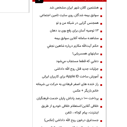
هشتمین کلان شهر ایران مشخص شد
سوابق بیمه شدگان روی سایت تامین اجتماعی
همجنس گرایی در شبکه من و تو
13 توصیه آسان برای رفع بوی بد دهان
مشاهده سامانه آنلاين سوابق بیمه
حكم آيت‌الله مكارم درباره شاهين نجفي
سایتهای همسریابی!
دعايي كه قطعا مستجاب مي‌شود
جزئیات جدید قتل روح الله داداشی
آموزش ساخت Apple ID برای کاربران ایرانی
راز خنده های اصغر فرهادی به حرکت بی شرمانه
خانم بازیگر + عکس
پرداخت ۱۰۰ درصد پاداش پایان خدمت فرهنگیان
خلافی آنلاین/استعلام خلافی خودرو از طریق
اینترنت، پیام کوتاه ، تلفن
جسدغرق درخون روح الله داداشی (عکس)