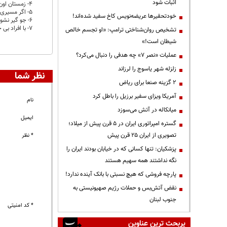
اثبات شود
4- زمستان اون بالاها در کوه هیچ خبری نیست ، بی خیال ... . جدی
5- اگر مسیری را در فصول دیگر بارها رفته اند خوب در زمستان همان مسیر را به سختی پیدا خواهند کرد . جدی
خودتحقیرها عریضه‌نویس کاخ سفید شده‌اند!
6- جو گیر نشوند
7- با افراد بی جنبه کوه نروند .
تشخیص روان‌شناختی ترامپ: «او تجسم خالص
شیطان است!»
عملیات «نصر ۷» چه هدفی را دنبال می‌کرد؟
زلزله شهر یاسوج را لرزاند
نظر شما
۲ گزینه صنعا برای ریاض
آمریکا ویزای سفیر برزیل را باطل کرد
نام
میانکاله در آتش می‌سوزد
ایمیل
گستره امپراتوری ایران در ۵ قرن پیش از میلاد؛
تصویری از ایران ۲۵ قرن پیش
* نظر
پزشکیان: تنها کسانی که در خیابان بودند ایران را
نگه نداشتند همه سهیم هستند
پارچه فروشی که هیچ نسبتی با بانک آینده ندارد!
نقض آتش‌بس و حملات رژیم صهیونیستی به
جنوب لبنان
* کد امنیتی
پربحث ترین عناوین