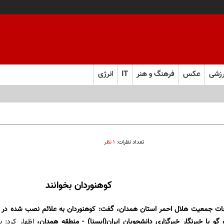
زشی
عکس
فرهنگ و هنر
IT
انرژی
تعداد نظرات:
۱ نظر
کوهنوردان بخوانند
جات جمعیت هلال احمر استان همدان، گفت: کوهنوردان به علائم نصب شده در 
گو با خبرنگار خبرگزاری دانشجویان ایران(ایسنا) - منطقه همدان،
اظهار کرد: ب