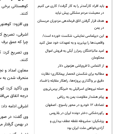
کوهستانی برخی از
باید افراد کارآمدتر را به کار گرفت/ کاری می کنیم
در معیشت مردم مشکلی پیش نیاید
کنند.
هدف قرار گرفتن اتاق‌ فرماندهی مزدوران عربستان
وی افزود: کوهنوردان 
در یمن
اشرفی، تصریح کرد
این دیپلماسی نمایشی، شکست خورده است/
چرا که عمق برف د
واقعیت‌ها را بپذیرید و به تعهدات خود عمل کنید
امید مالباختگان رمزارز آبکی به فروش اموال
وی تصریح کرد: کو
محکومان
کنند.
از التماس تا فروپاشی هژمونی دلار
معاون امداد و ن
مطالبه برای شکستن انحصار پیمانکاری؛ نظارت
منحرف شدن به سای
دقیق بر واگذاری پروژه‌ها، راهکار مقابله با فساد
حمله نیروهای اسرائیلی به خبرنگار پرس‌تی‌وی
درجه اتفاق می‌افت
پیام هشدار مقاومت یمن به ریاض
تصادف ۱۲ خودرو در محور یاسوج ـ اصفهان
اشرفی ادامه داد:
رکوردشکنی دختر دونده ایران در بلاروس
وی گفت: در صورتی
پزشکیان: مشروطه نقطه عطف بیداری و
در بهمن گرفتار می
آزادی‌خواهی ملت ایران بود