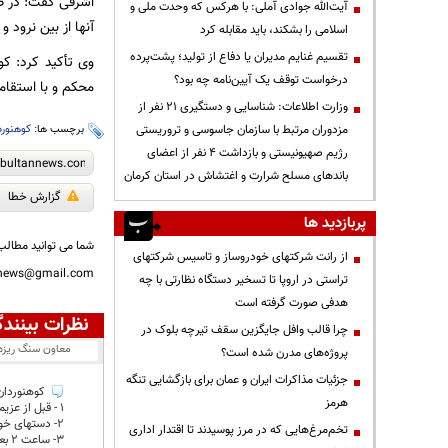
اشرفی گفت: در صو
آیت‌الله جوادی آملی: با هرکس که وحدت ملی و
آنها از بین نرود 
اسلامی را بشکند، باید مقابله کرد
تقسیم غنایم مدیران یا دفاع از تولید؛ پشت‌پرده
وی تأکید کرد: کو
درخواست توقف یک آیین‌نامه چه بود؟
محکم و با استقام
وزارت اطلاعات: شناسایی و دستگیری ۲۱ نفر از
مزدوران مرتبط با سازمان جاسوسی و تروریستی
برچسب ها:
کوهنورد
رژیم صهیونیستی و بازداشت ۴ نفر از اعضای
باندهای مسلح شرارت و اغتشاش در استان کرمان
گزارش خطا
پربازدید ها
شما می توانید مطالب 
از رانت‌ شرکتهای خودروساز و تاسیس شرکتهای
nnews@gmail.com
تراستی در اروپا تا تسخیر دستگاه نظارتی با چه
هدفی صورت گرفته است
نظرات بینندگ
چرا قالب وافل جایگزین سقف تیرچه بلوک در
معاون سنگ ریزه
پروژه‌های مدرن شده است؟
جزئیات مذاکرات ایران و عمان برای بازگشایی تنگه
کوهنوردان 
هرمز
1 - قبل از عزیمت یک وعده غذا بخورند . جدی
2- دستهای خود را خوب بشویند . شوخی
تخم‌مرغ‌هایی که در مرز پوسیدند تا اقتدار اداری
3- ساعت 2 بعد از ظهر به بعد هر جا هستند رو به پایین حرکت کنند . جدی