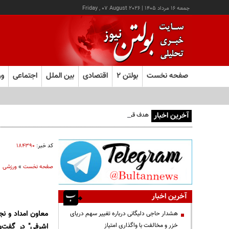
جمعه ۱۶ مرداد ۱۴۰۵
|
Friday , 07 August 2026
صفحه نخست
بولتن ۲
اقتصادی
بین الملل
اجتماعی
ور
آخرین اخبار
هدف قرار گرفتن اتاق‌ فرماندهی مزدوران عربستان در یمن
کد خبر:
۱۸۴۳۹۰
صفحه نخست
»
ورزشی
آخرین اخبار
معاون امداد و ن
هشدار حاجی دلیگانی درباره تغییر سهم دریای
خزر و مخالفت با واگذاری امتیاز
اشرفی" در گفت‌و 