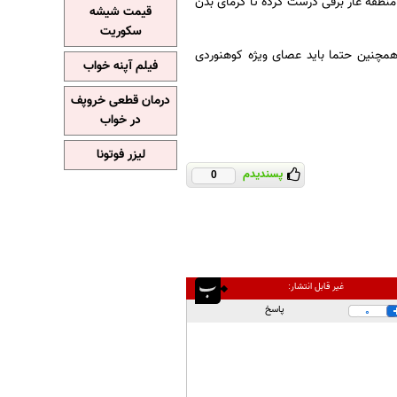
 منطقه غار برفی درست کرده تا گرمای بدن
قیمت شیشه
سکوریت
 همچنین حتما باید عصای ویژه کوهنوردی
فیلم آپنه خواب
درمان قطعی خروپف
در خواب
لیزر فوتونا
پسندیدم
0
غیر قابل انتشار:
پاسخ
0