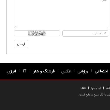
اجتماعی
|
ورزشی
|
عکس
|
فرهنگ و هنر
|
IT
|
انرژی
|
|
امه
آب و هوا
RSS
 با ذکر منبع بلامانع است.