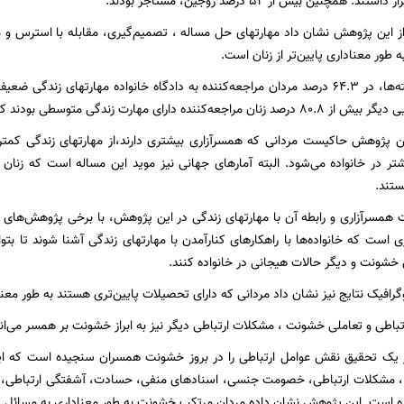
همچنین بیش از 52 درصد زوجین، مستاجر بودند.
ز این پژوهش نشان داد مهارتهای حل مساله ، تصمیم‌گیری، مقابله با استرس و مق
 طور معناداری پایین‌تر از زنان است.
بر اساس این یافته‌ها، در 64.3 درصد مردان مراجعه‌کننده به دادگاه‌ خانواده مهارتها
ی مهارت زندگی متوسطی بودند که میزان همسرآزاری کمی داشتند.
ن پژوهش حاکیست مردانی که همسرآزاری بیشتری دارند،‌از مهارتهای زندگی کمتری
ر در خانواده می‌شود. البته آمارهای جهانی نیز موید این مساله است که زنا
تند.
همسرآزاری و رابطه آن با مهارتهای زندگی در این پژوهش، با برخی پژوهش‌های دیگ
 است که خانواده‌ها با راهکارهای کنارآمدن با مهارتهای زندگی ‌آشنا شوند تا بت
 خشونت و دیگر حالات هیجانی در خانواده کنند.
رافیک نتایج نیز نشان داد مردانی که دارای تحصیلات پایین‌تری هستند به طور معن
رتباطی و تعاملی خشونت ، مشکلات ارتباطی دیگر نیز به ابراز خشونت بر همسر می‌ان
 یک تحقیق نقش عوامل ارتباطی را در بروز خشونت همسران سنجیده است که ای
 ، مشکلات ارتباطی، خصومت جنسی، اسنادهای منفی، حسادت، آشفتگی ارتباطی،‌ س
است. این پژوهش نشان داده مردان مرتکب خشونت به طور معناداری به مسائل شخص