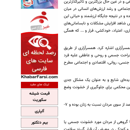
و در عین حال بزرگترین و تاثیرگذارترین
اجتماعی و رشد ارزش‌های انسانی در میان
 و در نتیجه جایگاه ارزشمند و حیاتی این
ش شاهد افزایش مشکلات و نابسامانی‌های
ری، اعتیاد، خودکشی، فرار و ... که همگی
رآزاری اشاره کرد. همسرآزاری از طریق
جراحت جسمی و روحی و عاطفی علیه فرد
 جنسی، روانی، اقتصادی و اجتماعی مطرح
یده‌ای شایع و به عنوان یک مشکل جدی
لینک های مفید
ین محکمی برای جلوگیری از خشونت وضع
قیمت شیشه
سکوریت
مطالعه‌ای تحلیلی در آمریکا نشان داده است که آزار و اذیت که با هدف کنترل انجام می‌پذیرد، 90 درصد از سوی مردان نسبت به زنان بوده و 7-
آلپاری
یا گروهی از مردان مورد خشونت جسمی یا
بیم دتکتور
 و کودکی در معرض آن قرار گیرند سلامت