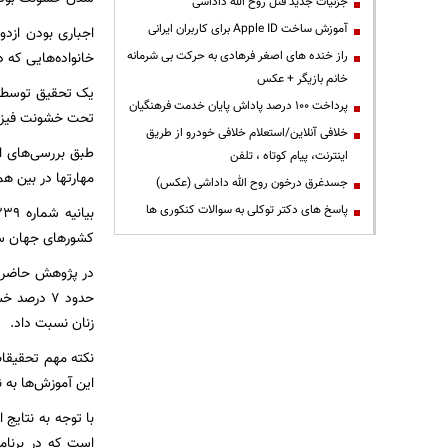
جزئیات جدید قتل روح الله داداشی
آموزش ساخت Apple ID برای کاربران ایرانی
راز خنده های اصغر فرهادی به حرکت بی شرمانه
خانواده‌هایی که 
خانم بازیگر + عکس
پرداخت ۱۰۰ درصد پاداش پایان خدمت فرهنگیان
تحت خشونت فیزیکی
خلافی آنلاین/استعلام خلافی خودرو از طریق
طبق بررسی‌های ای
اینترنت، پیام کوتاه ، تلفن
مهارتها در بین هم
جسدغرق درخون روح الله داداشی (عکس)
پاسخ های دکتر توکلی به سوالات کنکوری ها
کشورهای جهان سوم تا 70 درصد 
حدود 7 در
زنان نسبت داد.
نکته مهم تحقیقات
این آموزش‌ها به 
با توجه به نتایج
است که در برنام