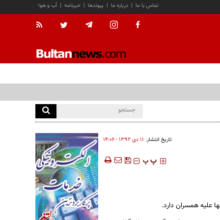
تماس با ما
|
درباره ما
|
پیوندها
|
خبرنامه
|
آب و هوا
تاریخ انتشار:
۱۱ دی ۱۳۹۲ - ۱۴:۰۶
‍‍‍ پ
پ
ا علیه همسران دارد.