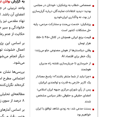
به گزارش
بولتن نی
صمصامی خطاب به پزشکیان: خودتان در مجلس
واحد تربیتی در ج
بودید؛ دیدید انتقادات نمایندگان درباره گران‌سازی
اعضای آن باشد. ا
ارز بود، نه واگذاری ایران‌خودرو
نهاد مقدس نیز رن
پزشکیان: خدمت بی‌منت و مشارکت مردمی، پایه
خانوادگی و سیر ص
حل مشکلات کشور است
حکایت از عدم رعا
قیمت‌ برنج ایرانی همچنان در کانال ۴۵۰ تا ۵۵۰
بر اساس این پژو
هزار تومان
اعمال خشونت توس
وقتی دیتاسنترها از هوش مصنوعی جلو می‌زنند؛
دیگر انجام می‌شو
زنگ خطر برای اقتصاد AI
می‌شود.
از خبرسازی تا جریان‌سازی نقشه راه مدیران
هوشمند
بررسی‌ها نشان م
«چرا نباید از شما متنفر باشند؟»؛ پاسخ معنادار
اجتماعی مطرح اس
یک کاربر خارجی به قدرت و توانمندی ایرانیان
کرده‌اند نگران‌کنن
پس از رأی شورای مرکزی جبهه ایران اسلامی؛
اعضای حقیقی و حقوقی دفتر سیاسی مشخص
8 درصد از سوی زنان نسبت به مردان و 2-3 درصد هم دو جانبه بوده است.
شدند
بسنت مدعی شد: به زودی شاهد توافق با ایران
بر اساس آمارهای 
خواهیم بود
جنسی قرار می‌گیر