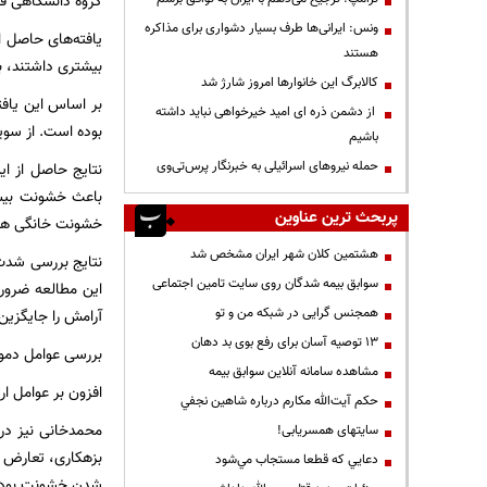
گروه دانشگاهی قرار داشتند. 
ونس: ایرانی‌ها طرف بسیار دشواری برای مذاکره
یافته‌های حاصل ا
هستند
بیشتری داشتند، به
کالابرگ این خانوارها امروز شارژ شد
از دشمن ذره ای امید خیرخواهی نباید داشته
بوده است. از سویی دیگر بیش از 80.8 درصد زنان مراجعه‌کننده دارا
باشیم
حمله نیروهای اسرائیلی به خبرنگار پرس‌تی‌وی
نتایج حاصل از ای
باعث خشونت بیشت
پربحث ترین عناوین
خشونت خانگی هس
هشتمین کلان شهر ایران مشخص شد
نتایج بررسی شدت 
سوابق بیمه شدگان روی سایت تامین اجتماعی
این مطالعه ضروری
همجنس گرایی در شبکه من و تو
آرامش را جایگزین
13 توصیه آسان برای رفع بوی بد دهان
بررسی عوامل دموگ
مشاهده سامانه آنلاين سوابق بیمه
افزون بر عوامل ا
حكم آيت‌الله مكارم درباره شاهين نجفي
محمدخانی نیز در
سایتهای همسریابی!
بزهکاری،‌ تعارض
دعايي كه قطعا مستجاب مي‌شود
شدن خشونت بوده 