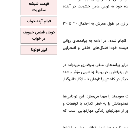
قیمت شیشه
یده خود به نوعی عامل خشونت در آینده
سکوریت
فیلم آپنه خواب
طبق برآورد انجمن پزشکی آمریکا، سالانه 2 تا 4 میلیون نفر از زنان با خشونت مواجه می‌شوند و هر زن در طول عمرش به احتمال 20 تا 30
درمان قطعی خروپف
در خواب
جام شده، در ادامه به پیامدهای روانی
مت خود،‌اختلال‌های خلقی و اضطرابی
لیزر فوتونا
بر پیامدهای منفی بدرفتاری می‌تواند در
ش بدرفتاری در روابط زناشویی مؤثر باشد؛
دیگر در کاهش رفتارهای ناسازگار تاثیرگذار
دمند را مهیا می‌سازد. این توانایی‌ها
نوعانش را به خطر اندازد، با توقعات و
از مهارتهای زندگی مهارتهایی است که
 خانگی محافظت می‌کند و عبارتند از توانایی برقراری ارتباط