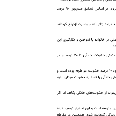
اجباری بودن ازدواج و تعدد زوجات نیز از امور موثر در بروز خشونت خانگی علیه زنان به شمار می‌رود. بر اساس تحقیق عبدی‌پور 90 درصد
یک تحقیق توسط هاشمی‌نسب در کشور نیز نشان داده است که 23.5 درصد زنانی که به اجبار و 7.8 درصد زنانی که با رضایت ازدواج کرده‌اند
 در خانواده با آموختن و بکارگیری این
د.
بیانیه شماره 239 سازمان بهداشت جهانی در سال 2008 نیز نشان داده است که در کشورهای صنعتی خشونت خانگی تا 20 درصد و در
در پژوهش حاضر میزان همسرآزاری در زنان مورد بررسی 117 درصد متوسط بوده که از این تعداد حدود 10 درصد خشونت دو طرفه بوده است و
های خانگی را فقط به خشونت مردان علیه
واند از خشونت‌های خانگی بکاهد اما اگر
سنین مدرسه است و این تحقیق توصیه کرده
 زندگی گنجانده شود. همچنین در مقاطع