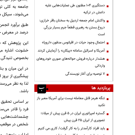
دستگیری ۱۰۴ مظنون طی عملیات‌هایی علیه
جامعه به کلی ته
داعش در ترکیه
می‌شوند، سیکل 
واکنش امام جمعه اردبیل به سخنان باقر خرازی:
دروغ بستن به رهبری قطعاً جرم بسیار بزرگی
درصد در معرض خش
است
این پژوهش که با
احتمال وجود حیات در اقیانوس مدفون «اروپا»
خشونت اشاره می
آمریکا و اسرائیل سامانه «پیکان» را آزمایش کردند
بخصوص تنیدگی پس
هشدار درباره فروش حواله‌های صوری خودروهای
وارداتی
در این میان و بن
۷ توصیه برای آغاز نویسندگی
پیشگیری از بروز ا
لذا به نظر می‌رسد
پربازدید ها
باشد.
تنگه هرمز قابل معامله نیست برای آمریکا معبر باز
بر اساس تحقیق حا
نکنید
فرد را قادر می‌س
گستره امپراتوری ایران در ۵ قرن پیش از میلاد؛
چشمداشت‌هایی که
تصویری از ایران ۲۵ قرن پیش
شخص در موقعیت‌ه
باید افراد کارآمدتر را به کار گرفت/ کاری می کنیم