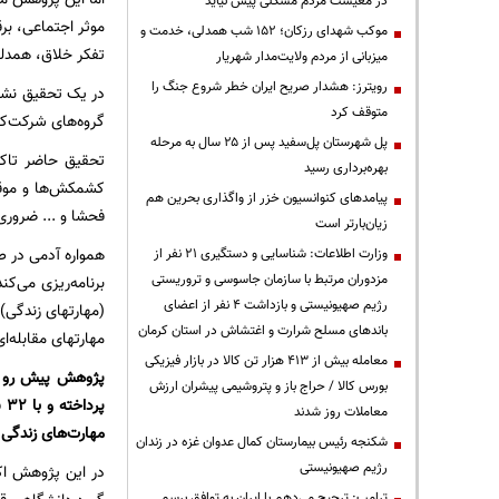
در معیشت مردم مشکلی پیش نیاید
موثر اجتماعی، برق
موکب شهدای رزکان؛ ۱۵۲ شب همدلی، خدمت و
تفکر خلاق، همدلی
میزبانی از مردم ولایت‌مدار شهریار
رویترز: هشدار صریح ایران خطر شروع جنگ را
در یک تحقیق نشا
متوقف کرد
گروه‌های شرکت‌کن
پل شهرستان پل‌سفید پس از ۲۵ سال به مرحله
تحقیق حاضر تاکی
بهره‌برداری رسید
کشمکش‌ها و موقعی
پیامدهای کنوانسیون خزر از واگذاری بحرین هم
فحشا و ... ضروری
زیان‌بارتر است
همواره آدمی در طو
وزارت اطلاعات: شناسایی و دستگیری ۲۱ نفر از
مزدوران مرتبط با سازمان جاسوسی و تروریستی
برنامه‌ریزی می‌ک
رژیم صهیونیستی و بازداشت ۴ نفر از اعضای
(مهارتهای زندگی) 
باندهای مسلح شرارت و اغتشاش در استان کرمان
مهارتهای مقابله‌ا
معامله بیش از ۴۱۳ هزار تن کالا در بازار فیزیکی
بورس کالا / حراج باز و پتروشیمی پیشران ارزش
پر
معاملات روز شدند
مهارت‌های زندگی 
شکنجه رئیس بیمارستان کمال عدوان غزه در زندان
رژیم صهیونیستی
ترامپ: ترجیح می‌دهم با ایران به توافق برسم