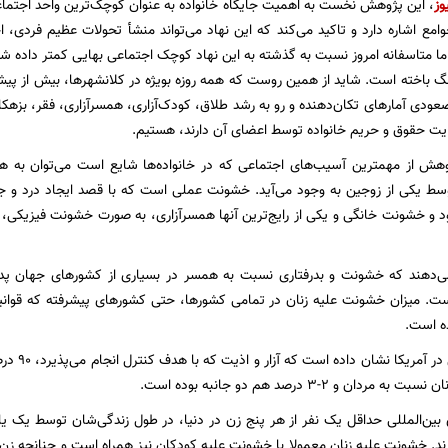
وز
، این پژوهش نخست به اهمیت جایگاه خانواده به عنوان کوچک‌ترین واحد اجتماعی 
وامع اشاره دارد و تاکید می‌کند که این نهاد می‌تواند منشأ تحولات عظیم فردی، 
ما متاسفانه امروز نسبت به گذشته به این نهاد کوچک اجتماعی بهایی کمتر داده شده
گ باخته است. شاید از همین روست که همه روزه بویژه در کلانشهرها، بیش از پی
عودی آمارهای تکان‌دهنده و رو به رشد طلاق، کودک‌آزاری، همسرآزاری، فقر، بزهکا
یت حقوق و حریم خانواده توسط اعضای آن دارند، هستیم.
هش از مهمترین آسیب‌های اجتماعی که در خانواده‌ها شایع است می‌توان به همس
ط یکی از زوجین به وجود می‌آید. خشونت عملی است که با قصد ایجاد درد و 
د و خشونت خانگی و یکی از رایج‌ترین آنها همسرآزاری، به صورت خشونت فیزیکی،
ی‌دهند که خشونت و بدرفتاری نسبت به همسر در بسیاری از کشورهای جهان پد
ت. میزان خشونت علیه زنان در تمامی کشورها، حتی کشورهای پیشرفته که قوان
ده است.
بین‌المللی حداقل یک نفر از هر پنج زن در دنیا، در طول زندگی‌شان توسط یک 
ند. خشونت علیه زنان معمولا با خشونت علیه کودکان نیز همراه است و چنانچه زن