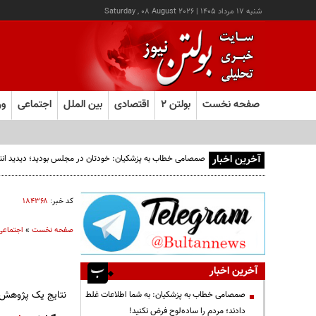
شنبه ۱۷ مرداد ۱۴۰۵
|
Saturday , 08 August 2026
صفحه نخست
بولتن ۲
اقتصادی
بین الملل
اجتماعی
ور
آخرین اخبار
صمصامی خطاب به پزشکیان: خودتان در مجلس بودید؛ دیدید انتقادا
کد خبر:
۱۸۴۳۶۸
صفحه نخست
»
اجتماعی
آخرین اخبار
نتایج یک پژوهش د
صمصامی خطاب به پزشکیان: به شما اطلاعات غلط
دادند؛ مردم را ساده‌لوح فرض نکنید!