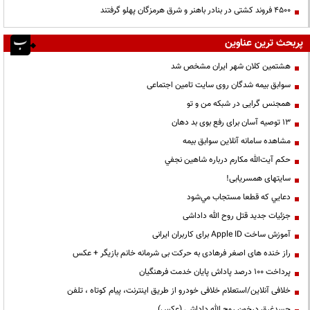
۴۵۰۰ فروند کشتی در بنادر باهنر و شرق هرمزگان پهلو گرفتند
پربحث ترین عناوین
هشتمین کلان شهر ایران مشخص شد
سوابق بیمه شدگان روی سایت تامین اجتماعی
همجنس گرایی در شبکه من و تو
13 توصیه آسان برای رفع بوی بد دهان
مشاهده سامانه آنلاين سوابق بیمه
حكم آيت‌الله مكارم درباره شاهين نجفي
سایتهای همسریابی!
دعايي كه قطعا مستجاب مي‌شود
جزئیات جدید قتل روح الله داداشی
آموزش ساخت Apple ID برای کاربران ایرانی
راز خنده های اصغر فرهادی به حرکت بی شرمانه خانم بازیگر + عکس
پرداخت ۱۰۰ درصد پاداش پایان خدمت فرهنگیان
خلافی آنلاین/استعلام خلافی خودرو از طریق اینترنت، پیام کوتاه ، تلفن
جسدغرق درخون روح الله داداشی (عکس)