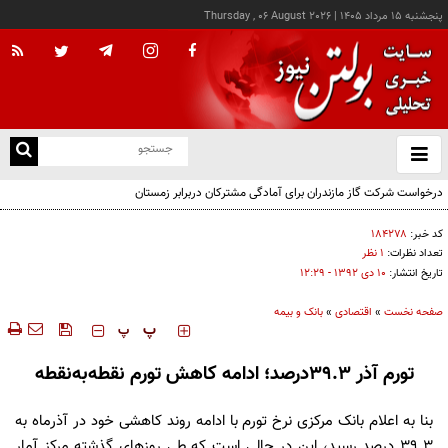
پنجشنبه ۱۵ مرداد ۱۴۰۵
|
Thursday , 06 August 2026
از
و
ته
درخواست شرکت گاز مازندران برای آمادگی مشترکان دربرابر زمستان
ن
نو
کد خبر:
۱۸۴۲۷۸
تعداد نظرات:
۱ نظر
تاریخ انتشار:
۱۰ دی ۱۳۹۲ - ۱۲:۲۹
صفحه نخست
»
اقتصادی
»
بانک و بیمه
‍‍‍ پ
پ
تورم آذر 39.3درصد؛ ادامه کاهش تورم نقطه‌به‌نقطه
بنا به اعلام بانک مرکزی نرخ تورم با ادامه روند کاهشی خود در آذرماه به
39.3 درصد رسید، این در حالی است که طی روزهای گذشته مرکز آمار