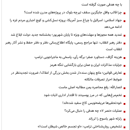
با چه هدفی صورت گرفته است
چرا قالب وافل جایگزین سقف تیرچه بلوک در پروژه‌های مدرن شده است؟
جهاد اسلامی: اسرائیل با چراغ سبز آمریکا، پروژه نسل‌کشی و کوچ اجباری مردم غزه را
ادامه می‌دهد
تمدید همه مجوزها و مهلت‌های ویژه تا پایان شهریور؛ بخشنامه جدید دولت ابلاغ شد
دفتر رهبر انقلاب: تنها مراجع رسمی، پایگاه اطلاع‌رسانی دفتر و دفتر حفظ و نشر آثار رهبر
انقلاب است
هزینه گزاف، دستاورد صفر؛ برگه رأی، پاسخی به ماجراجویی ترامپ
جزئیات مذاکرات ایران و عمان برای بازگشایی تنگه هرمز
تعارض قوانین؛ مانع پنهان سنددار شدن بخش بزرگی از املاک/ ضرورت تجدیدنظر در
ضوابط احراز تصرفات مالکانه
انصارالله: رفع محاصره یمن مطالبه اصلی ماست
تخم‌مرغ‌هایی که در مرز پوسیدند تا اقتدار اداری اثبات شود
خودتحقیرها عریضه‌نویس کاخ سفید شده‌اند!
عملیات «نصر ۷» چه هدفی را دنبال می‌کرد؟
زلزله شهر یاسوج را لرزاند
تشخیص روان‌شناختی ترامپ: «او تجسم خالص شیطان است!»