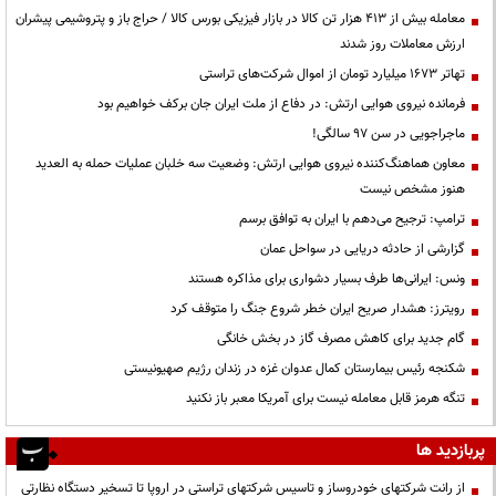
معامله بیش از ۴۱۳ هزار تن کالا در بازار فیزیکی بورس کالا / حراج باز و پتروشیمی پیشران
ارزش معاملات روز شدند
تهاتر ۱۶۷۳ میلیارد تومان از اموال شرکت‌های تراستی
فرمانده نیروی هوایی ارتش: در دفاع از ملت ایران جان برکف خواهیم بود
ماجراجویی در سن ۹۷ سالگی!
معاون هماهنگ‌کننده نیروی هوایی ارتش: وضعیت سه خلبان عملیات حمله به العدید
هنوز مشخص نیست
ترامپ: ترجیح می‌دهم با ایران به توافق برسم
گزارشی از حادثه دریایی در سواحل عمان
ونس: ایرانی‌ها طرف بسیار دشواری برای مذاکره هستند
رویترز: هشدار صریح ایران خطر شروع جنگ را متوقف کرد
گام جدید برای کاهش مصرف گاز در بخش خانگی
شکنجه رئیس بیمارستان کمال عدوان غزه در زندان رژیم صهیونیستی
تنگه هرمز قابل معامله نیست برای آمریکا معبر باز نکنید
پربازدید ها
از رانت‌ شرکتهای خودروساز و تاسیس شرکتهای تراستی در اروپا تا تسخیر دستگاه نظارتی