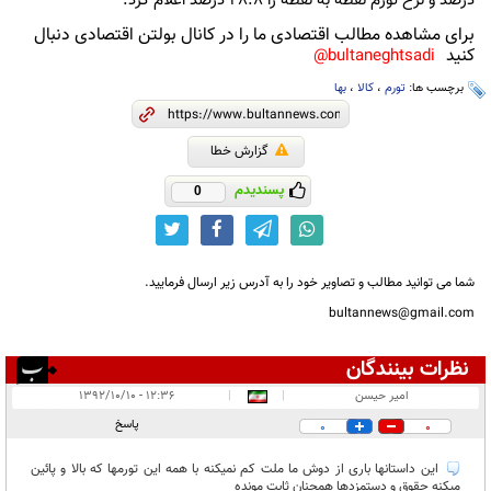
درصد و نرخ تورم نقطه به نقطه را 28.8 درصد اعلام کرد.
برای مشاهده مطالب اقتصادی ما را در کانال بولتن اقتصادی دنبال
کنید
bultaneghtsadi@
برچسب ها:
تورم
،
کالا
،
بها
گزارش خطا
پسندیدم
0
شما می توانید مطالب و تصاویر خود را به آدرس زیر ارسال فرمایید.
bultannews@gmail.com
نظرات بینندگان
انتشار یافته:
۱
امیر حیسن
|
|
۱۲:۳۶ - ۱۳۹۲/۱۰/۱۰
در انتظار بررسی:
۱
پاسخ
0
0
غیر قابل انتشار:
این داستانها باری از دوش ما ملت کم نمیکنه با همه این تورمها که بالا و پائین
میکنه حقوق و دستمزدها همچنان ثابت مونده