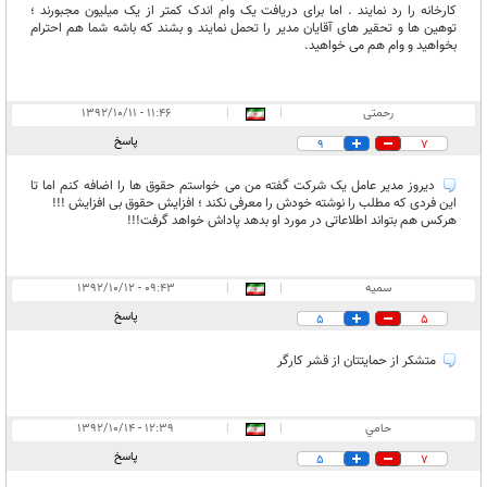
کارخانه را رد نمایند . اما برای دریافت یک وام اندک کمتر از یک میلیون مجبورند ؛
توهین ها و تحقیر های آقایان مدیر را تحمل نمایند و بشند که باشه شما هم احترام
بخواهید و وام هم می خواهید.
رحمتی
|
|
۱۱:۴۶ - ۱۳۹۲/۱۰/۱۱
پاسخ
9
7
دیروز مدیر عامل یک شرکت گفته من می خواستم حقوق ها را اضافه کنم اما تا
این فردی که مطلب را نوشته خودش را معرفی نکند ؛ افزایش حقوق بی افزایش !!!
هرکس هم بتواند اطلاعاتی در مورد او بدهد پاداش خواهد گرفت!!!
سمیه
|
|
۰۹:۴۳ - ۱۳۹۲/۱۰/۱۲
پاسخ
5
5
متشکر از حمایتتان از قشر کارگر
حامي
|
|
۱۲:۳۹ - ۱۳۹۲/۱۰/۱۴
پاسخ
5
7