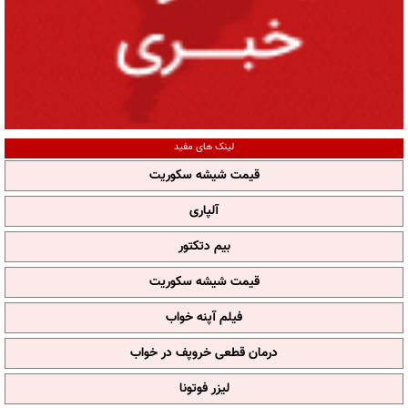
لینک های مفید
قیمت شیشه سکوریت
آلپاری
بیم دتکتور
قیمت شیشه سکوریت
فیلم آپنه خواب
درمان قطعی خروپف در خواب
لیزر فوتونا