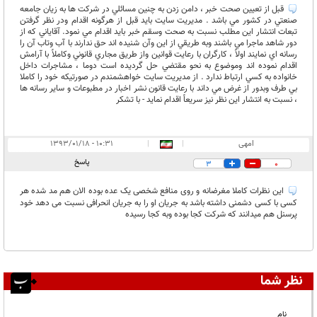
قبل از تعيين صحت خبر ، دامن زدن به چنين مسائلي در شركت ها به زيان جامعه
صنعتي در كشور مي باشد . مديريت سايت بايد قبل از هرگونه اقدام ودر نظر گرفتن
تبعات انتشار اين مطلب نسبت به صحت وسقم خبر بايد اقدام مي نمود. آقاياني كه از
دور شاهد ماجرا مي باشند وبه طريقي از اين وآن شنيده اند حق ندارند با آب وتاب آن را
رسانه اي نمايند اولاً ، كارگران با رعايت قوانين واز طريق مجاري قانوني وكاملاً با آرامش
اقدام نموده اند وموضوع به نحو مقتضي حل گرديده است دوما ، مشاجرات داخل
خانواده به كسي ارتباط ندارد . از مديريت سايت خواهشمندم در صورتيكه خود را كاملا
بي طرف وبدور از غرض مي داند با رعايت قانون نشر اخبار در مطبوعات و ساير رسانه ها
، نسبت به انتشار اين نظر نيز سريعاً اقدام نمايد - با تشكر
lمهی
|
|
۱۰:۳۱ - ۱۳۹۳/۰۱/۱۸
پاسخ
3
0
این نظرات کاملا مغرضانه و روی منافع شخصی یک عده بوده الان هم مد شده هر
کسی با کسی دشمنی داشته باشد به جریان او را به جریان انحرافی نسبت می دهد خود
پرسنل هم میدانند که شرکت کجا بوده وبه کجا رسیده
نظر شما
نام