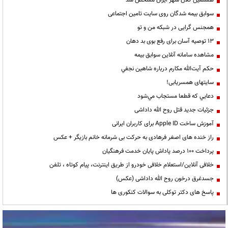
هشتمین کلان شهر ایران مشخص شد
سوابق بیمه شدگان روی سایت تامین اجتماعی
همجنس گرایی در شبکه من و تو
13 توصیه آسان برای رفع بوی بد دهان
مشاهده سامانه آنلاين سوابق بیمه
حكم آيت‌الله مكارم درباره شاهين نجفي
سایتهای همسریابی!
دعايي كه قطعا مستجاب مي‌شود
جزئیات جدید قتل روح الله داداشی
آموزش ساخت Apple ID برای کاربران ایرانی
راز خنده های اصغر فرهادی به حرکت بی شرمانه خانم بازیگر + عکس
پرداخت ۱۰۰ درصد پاداش پایان خدمت فرهنگیان
خلافی آنلاین/استعلام خلافی خودرو از طریق اینترنت، پیام کوتاه ، تلفن
جسدغرق درخون روح الله داداشی (عکس)
پاسخ های دکتر توکلی به سوالات کنکوری ها