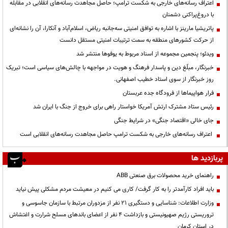
اعتراف رسانه‌های خارجی به شکست ترامپ؛ حاصل مجاهدت رسانه‌های انقلابی در مقابله
با دروغ‌پراکنی دشمنان
پاتریشیا مارینز با اشاره به توافق امنیتی سه‌جانبه ریاض، اسلام‌آباد و آنکارا، آن را نشانه‌ای
از حرکت کشورهای منطقه به سمت ترتیبات امنیتی مستقل دانست
ویدئو؛ پنجمین مجموعه از اسناد مربوط به یوفوها منتشر شد
خبرنگار، مبلّغ دین و پاسدار فرهنگ و هویت در مواجهه با چالش‌های سیاسی است؛ تبریک
روز خبرنگار از سوی استاد خطیب اصفهانی.
فرار هواپیماها از فرودگاه جده عربستان
رئیس ستاد مشترک ارتش آمریکا خواستار راهی برای خروج از جنگ با ایران شد
جای خالی «اقتصاد جنگی» در شرایط جنگی
اعتراف رسانه‌های خارجی به شکست ترامپ حاصل مجاهدت رسانه‌های انقلابی است
پربازدید ها
راهنمای خرید محصولات برق صنعتی ABB
باید افراد کارآمدتر را به کار گرفت/ کاری می کنیم در معیشت مردم مشکلی پیش نیاید
وزارت اطلاعات: شناسایی و دستگیری ۲۱ نفر از مزدوران مرتبط با سازمان جاسوسی و
تروریستی رژیم صهیونیستی و بازداشت ۴ نفر از اعضای باندهای مسلح شرارت و اغتشاش
در استان کرمان