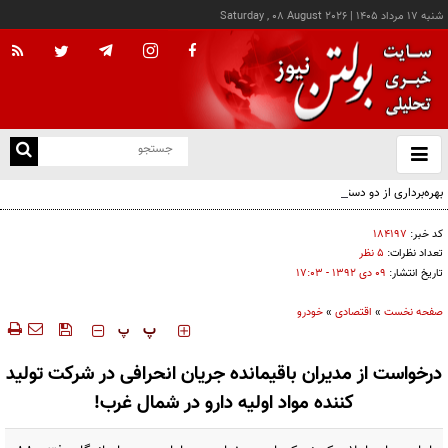
شنبه ۱۷ مرداد ۱۴۰۵
|
Saturday , 08 August 2026
از
و
ته
بهره‌برداری از دو دستگاه جدید پرس صابون در پاكسان
ن
نو
کد خبر:
۱۸۴۱۹۷
تعداد نظرات:
۵ نظر
تاریخ انتشار:
۰۹ دی ۱۳۹۲ - ۱۷:۰۳
صفحه نخست
»
اقتصادی
»
خودرو
‍‍‍ پ
پ
درخواست از مدیران باقیمانده جریان انحرافی در شرکت تولید
کننده مواد اولیه دارو در شمال غرب!