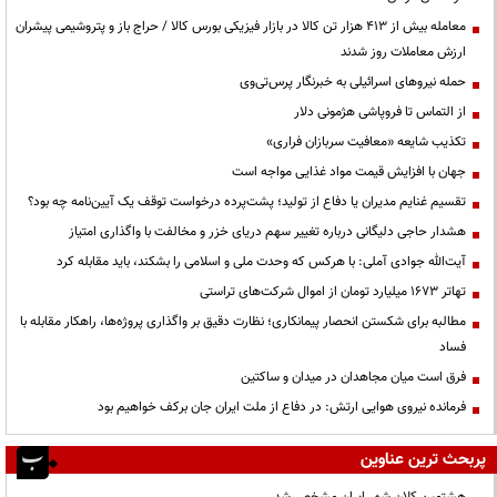
معامله بیش از ۴۱۳ هزار تن کالا در بازار فیزیکی بورس کالا / حراج باز و پتروشیمی پیشران
ارزش معاملات روز شدند
حمله نیروهای اسرائیلی به خبرنگار پرس‌تی‌وی
از التماس تا فروپاشی هژمونی دلار
تکذیب شایعه «معافیت سربازان فراری»
جهان با افزایش قیمت مواد غذایی مواجه است
تقسیم غنایم مدیران یا دفاع از تولید؛ پشت‌پرده درخواست توقف یک آیین‌نامه چه بود؟
هشدار حاجی دلیگانی درباره تغییر سهم دریای خزر و مخالفت با واگذاری امتیاز
آیت‌الله جوادی آملی: با هرکس که وحدت ملی و اسلامی را بشکند، باید مقابله کرد
تهاتر ۱۶۷۳ میلیارد تومان از اموال شرکت‌های تراستی
مطالبه برای شکستن انحصار پیمانکاری؛ نظارت دقیق بر واگذاری پروژه‌ها، راهکار مقابله با
فساد
فرق است میان مجاهدان در میدان و ساکتین
فرمانده نیروی هوایی ارتش: در دفاع از ملت ایران جان برکف خواهیم بود
پربحث ترین عناوین