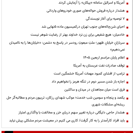
آمریکا و اسرائیل سامانه «پیکان» را آزمایش کردند
هشدار درباره فروش حواله‌های صوری خودروهای وارداتی
۷ توصیه برای آغاز نویسندگی
احیای شن‌چاله‌های جنوب تهران درکمیسیون ماده ۵نهایی شد
خادمیان: هیچ شفیعی برای زن نزد خداوند بهتر از رضایت شوهر نیست
سربازانِ خیابانِ ظهور؛ ملتِ مبعوثِ رودسر در پاسخ به دشمن: «خیابان‌ها را به ناامیدان
نمی‌دهیم»
اعلام پایان مراسم اربعین ۱۴۰۵
توقف صادرات نفت عربستان به آمریکا
ترامپ از افشای کمبود مهمات آمریکا خشمگین است
اجازه باز شدن مسیر دوم در تنگه هرمز را نخواهیم داد
فرق است میان مجاهدان در میدان و ساکتین
یکصد و پنجاه و سومین شب خدمت؛ موکب شهدای رزکان، تریبون مردم و مطالبه‌گر حل
ریشه‌ای مشکلات شهری
هشدار حاجی دلیگانی درباره تغییر سهم دریای خزر و مخالفت با واگذاری امتیاز
باید افراد کارآمدتر را به کار گرفت/ کاری می کنیم در معیشت مردم مشکلی پیش نیاید