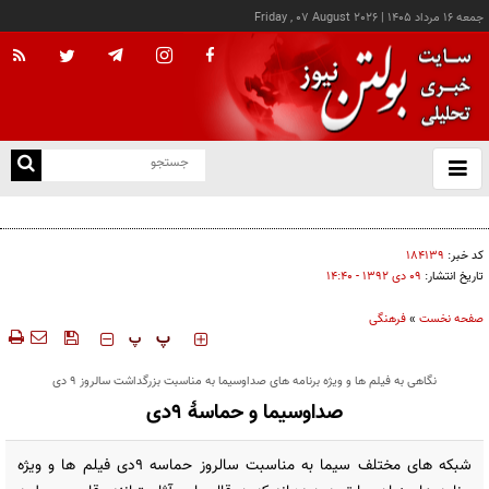
جمعه ۱۶ مرداد ۱۴۰۵
|
Friday , 07 August 2026
از
و
ته
۷ توصیه برای آغاز نویسندگی
ن
نو
کد خبر:
۱۸۴۱۳۹
تاریخ انتشار:
۰۹ دی ۱۳۹۲ - ۱۴:۴۰
صفحه نخست
»
فرهنگی
‍‍‍ پ
پ
نگاهی به فیلم ها و ویژه برنامه های صداوسیما به مناسبت بزرگداشت سالروز 9 دی
صداوسیما و حماسۀ 9دی
شبکه های مختلف سیما به مناسبت سالروز حماسه 9دی فیلم ها و ویژه