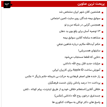
پربحث ترین عناوین
هشتمین کلان شهر ایران مشخص شد
سوابق بیمه شدگان روی سایت تامین اجتماعی
همجنس گرایی در شبکه من و تو
13 توصیه آسان برای رفع بوی بد دهان
مشاهده سامانه آنلاين سوابق بیمه
حكم آيت‌الله مكارم درباره شاهين نجفي
سایتهای همسریابی!
دعايي كه قطعا مستجاب مي‌شود
جزئیات جدید قتل روح الله داداشی
آموزش ساخت Apple ID برای کاربران ایرانی
راز خنده های اصغر فرهادی به حرکت بی شرمانه خانم بازیگر + عکس
پرداخت ۱۰۰ درصد پاداش پایان خدمت فرهنگیان
خلافی آنلاین/استعلام خلافی خودرو از طریق اینترنت، پیام کوتاه ، تلفن
جسدغرق درخون روح الله داداشی (عکس)
پاسخ های دکتر توکلی به سوالات کنکوری ها