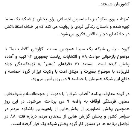
كشورمان هستند.
"مهتاب روی سكو" نیز با مضمونی اجتماعی برای پخش از شبکه یک سیما
تهیه شده و داستان زندگی فردی را روایت می كند كه بر خلاف اعتقاداتش
در حادثه ای دچار تناقض فكری می شود.
گروه سیاسی
شبکه یک سیما همچنین مستند گزارشی "قطب نما" با
موضوع بازخوانی حوادث 88 و انتخابات ریاست جمهوری 92 تهیه و آماده
پخش کرده است. مستند 30 دقیقه‌ای "معبر" به تهیه‌کنندگی جواد
قلی‌زاده با موضوع بصیرت و میثاق امت با ولایت نیز از گروه حماسه و
دفاع این شبکه همزمان با حماسه 9 دی روی آنتن می‌رود.
در گروه معارف، برنامه "آفتاب شرقی" با دعوت از حجت‌الاسلام شرف‌خانی
معاون فرهنگی اوقاف به واقعه 9 دی پرداخته می‌شود. در این روز
همچنین پخش تصاویری از بخش‌هایی از راهپیمایی باشکوه مردم در
سراسر کشور و پخش گزارش هایی از سخنان مردم درباره فتنه 88 در
فواصل برنامه ها در دستور کار گروه پخش شبکه یک قرار گرفته است.