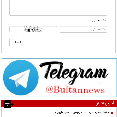
* کد امنیتی
آخرین اخبار
احتمال وجود حیات در اقیانوس مدفون «اروپا»