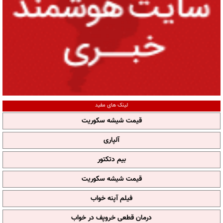
لینک های مفید
قیمت شیشه سکوریت
آلپاری
بیم دتکتور
قیمت شیشه سکوریت
فیلم آپنه خواب
درمان قطعی خروپف در خواب