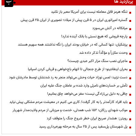
پربازدید ها
تنگه هرمز قابل معامله نیست برای آمریکا معبر باز نکنید
گستره امپراتوری ایران در ۵ قرن پیش از میلاد؛ تصویری از ایران ۲۵ قرن پیش
میانکاله در آتش می‌سوزد
پارچه فروشی که هیچ نسبتی با بانک آینده ندارد!
پزشکیان: تنها کسانی که در خیابان بودند ایران را نگه نداشتند همه سهیم هستند
وحدت مکرّراً و مؤکّداً تذکر داده شد
ماجرای نصب سنگ مزار اکبر عبدی چیست؟
بحران اینفانتینو؛ از طرح جنجالی تا اتهام باج‌خواهی و قربانی کردن اسپانیا
دست نزنید؛ لمس نوزاد حیات وحش می‌تواند منجر به رد شدنشان توسط مادرشان شود
تأملی بر خسارت‌های نامرئی وارد شده بر عاملان جنگ علیه ایران
چاقی به دلیل بی‌ارادگی نیست؛ مغز می‌خواهد چاق بمانیم!
باید افراد کارآمدتر را به کار گرفت/ کاری می کنیم در معیشت مردم مشکلی پیش نیاید
موکب شهدای رزکان؛ ۱۵۲ شب همدلی، خدمت و میزبانی از مردم ولایت‌مدار شهریار
رویترز: هشدار صریح ایران خطر شروع جنگ را متوقف کرد
پل شهرستان پل‌سفید پس از ۲۵ سال به مرحله بهره‌برداری رسید