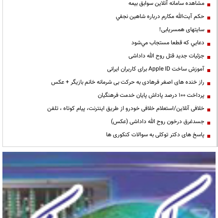
مشاهده سامانه آنلاين سوابق بیمه
حكم آيت‌الله مكارم درباره شاهين نجفي
سایتهای همسریابی!
دعايي كه قطعا مستجاب مي‌شود
جزئیات جدید قتل روح الله داداشی
آموزش ساخت Apple ID برای کاربران ایرانی
راز خنده های اصغر فرهادی به حرکت بی شرمانه خانم بازیگر + عکس
پرداخت ۱۰۰ درصد پاداش پایان خدمت فرهنگیان
خلافی آنلاین/استعلام خلافی خودرو از طریق اینترنت، پیام کوتاه ، تلفن
جسدغرق درخون روح الله داداشی (عکس)
پاسخ های دکتر توکلی به سوالات کنکوری ها