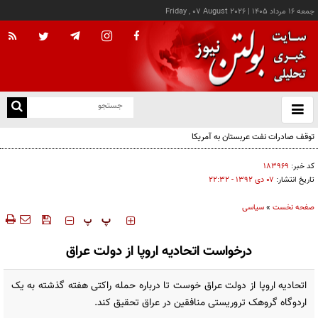
جمعه ۱۶ مرداد ۱۴۰۵
|
Friday , 07 August 2026
از
و
ته
توقف صادرات نفت عربستان به آمریکا
ن
نو
کد خبر:
۱۸۳۹۶۹
تاریخ انتشار:
۰۷ دی ۱۳۹۲ - ۲۲:۳۲
صفحه نخست
»
سیاسی
‍‍‍ پ
پ
درخواست اتحادیه اروپا از دولت عراق
اتحادیه اروپا از دولت عراق خوست تا درباره حمله راکتی هفته گذشته به یک
اردوگاه گروهک تروریستی منافقین در عراق تحقیق کند.