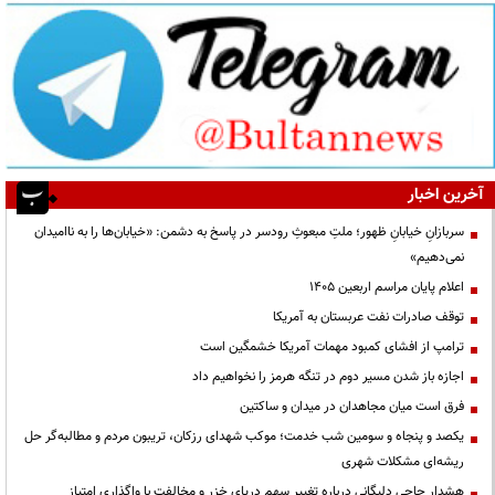
آخرین اخبار
سربازانِ خیابانِ ظهور؛ ملتِ مبعوثِ رودسر در پاسخ به دشمن: «خیابان‌ها را به ناامیدان
نمی‌دهیم»
اعلام پایان مراسم اربعین ۱۴۰۵
توقف صادرات نفت عربستان به آمریکا
ترامپ از افشای کمبود مهمات آمریکا خشمگین است
اجازه باز شدن مسیر دوم در تنگه هرمز را نخواهیم داد
فرق است میان مجاهدان در میدان و ساکتین
یکصد و پنجاه و سومین شب خدمت؛ موکب شهدای رزکان، تریبون مردم و مطالبه‌گر حل
ریشه‌ای مشکلات شهری
هشدار حاجی دلیگانی درباره تغییر سهم دریای خزر و مخالفت با واگذاری امتیاز