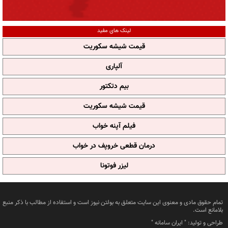
لینک های مفید
قیمت شیشه سکوریت
آلپاری
بیم دتکتور
قیمت شیشه سکوریت
فیلم آپنه خواب
درمان قطعی خروپف در خواب
لیزر فوتونا
تمام حقوق مادی و معنوی این سایت متعلق به بولتن نیوز است و استفاده از مطالب با ذکر منبع
بلامانع است.
طراحی و تولید: "
ایران سامانه
"