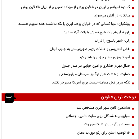
گستره امپراتوری ایران در ۵ قرن پیش از میلاد؛ تصویری از ایران ۲۵ قرن پیش
میانکاله در آتش می‌سوزد
پزشکیان: تنها کسانی که در خیابان بودند ایران را نگه نداشتند همه سهیم هستند
پارچه فروشی که هیچ نسبتی با بانک آینده ندارد!
زلزله شهر یاسوج را لرزاند
نقض آتش‌بس و حملات رژیم صهیونیستی به جنوب لبنان
آمریکا ویزای سفیر برزیل را باطل کرد
جدال بهرام افشاری و امین حیایی در صدر جدول
حمایت از هشت هزار نوآموز سیستان و بلوچستانی
تنگه هرمز قابل معامله نیست برای آمریکا معبر باز نکنید
پربحث ترین عناوین
هشتمین کلان شهر ایران مشخص شد
سوابق بیمه شدگان روی سایت تامین اجتماعی
همجنس گرایی در شبکه من و تو
13 توصیه آسان برای رفع بوی بد دهان