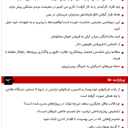
باید افراد کارآمدتر را به کار گرفت/ کاری می کنیم در معیشت مردم مشکلی پیش نیاید
هدف قرار گرفتن اتاق‌ فرماندهی مزدوران عربستان در یمن
این دیپلماسی نمایشی، شکست خورده است/واقعیت‌ها را بپذیرید و به تعهدات خود عمل
کنید
امید مالباختگان رمزارز آبکی به فروش اموال محکومان
از التماس تا فروپاشی هژمونی دلار
مطالبه برای شکستن انحصار پیمانکاری؛ نظارت دقیق بر واگذاری پروژه‌ها، راهکار مقابله با
فساد
حمله نیروهای اسرائیلی به خبرنگار پرس‌تی‌وی
پربازدید ها
از رانت‌ شرکتهای خودروساز و تاسیس شرکتهای تراستی در اروپا تا تسخیر دستگاه نظارتی
با چه هدفی صورت گرفته است
چرا قالب وافل جایگزین سقف تیرچه بلوک در پروژه‌های مدرن شده است؟
تشخیص روان‌شناختی ترامپ: «او تجسم خالص شیطان است!»
تخم‌مرغ‌هایی که در مرز پوسیدند تا اقتدار اداری اثبات شود
۲ گزینه صنعا برای ریاض