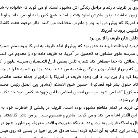
ی بر ظریف د رتمام مراحل زندگی اش مشهود است. او می گوید که خانواده به شدت
یزیون نداشتند. پدرو مادرش اجازه رفت و آمد با هیچ کس را به او نمی داند و او
 آمریکا که پیش می آید پدر و مادرش مخالفت می کنند. نظر مرحوم عفت کاشانی 
گلیس برود نه آمریکا.
لفن های ظریف را از بین برد
رباره ارتباطات فرزند به حدی بود که پیش از آنکه ظریف به آمریکا برود تمام شمار
ان مدرسه علوی مشغول به تحصیل در آمریکا به ظریف داده بود را معدوم می کند
 عدالتی که خدا حفظش کند شماره تلفن بعضی فارغ التحصیلان مدرسه علوی را که د
که پس از انقلاب وزیر بازرگانی شد، به من دادند. بنده نیز این شماره ها را در 
یدا کرد و از بین برد. با این وجود ظریف در آمریکا با افرادی از جمله محمد هاشم
ستاد حقوق بشر قوه قضائیه)، حسین شیخ الاسلام (مشاور بین الملل رئیس مجل
 مرکزی) آشنا می شود. موسس انجمن اسلامی با این چهره ها کسی نبود جز دکتر 
ز می شود.
دگی فرزند در تمام مقاطع مشهود بوده است. ظریف در بخشی از خاطرات خود به اقت
 این اقتدار اشاره می کند و می گوید: مادرم و همسرم بسیار بر من تاثیر گذاشت
 و املاک فراوانی به ارث برده اند بلکه مدیریت و اقتدار معروف پدرشان را هنوز در سن 85 سالگی د
ریف در این کتاب به آن اشاره کرده است صادق خرازی اخیرا در پستی که روی فیس 