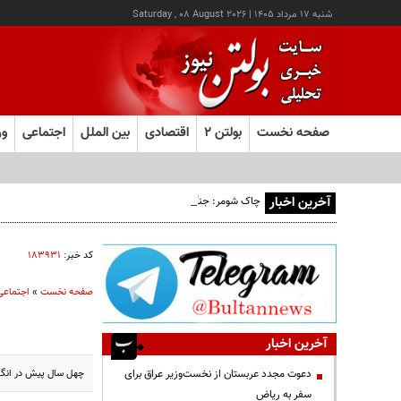
شنبه ۱۷ مرداد ۱۴۰۵
|
Saturday , 08 August 2026
صفحه نخست
بولتن ۲
اقتصادی
بین الملل
اجتماعی
ور
آخرین اخبار
چاک شومر: جنگ ایران اشتغال آمریکا را تخریب کرد؛ ترامپ از کد
کد خبر:
۱۸۳۹۳۱
صفحه نخست
»
اجتماعی
آخرین اخبار
چهل سال پیش در انگلی
دعوت مجدد عربستان از نخست‌وزیر عراق برای
سفر به ریاض