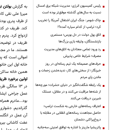
رئیس کمیسیون انرژی: مدیریت شبکه برق امسال
به گزارش
بولتن نی
نسبت به سال‌های گذشته موفق‌تر بوده است
میرزا علی نقی کاش
چاک شومر: جنگ ایران اشتغال آمریکا را تخریب
از طرف پدری بودن
کرد؛ ترامپ از کدام سیاره آمده؟!
کند. ظریف در کتاب
اتاق پول دولت در دل بورس؛ مستمری
ازدواج کرد. پدرم 
بازنشستگان، وثیقه بازی بزرگ‌ها
ظریف در توضیحات
رد ورود تمامی معتادان به اتاق‌های مدیریت
هستند. ما در مجم
مصرف؛ شرایط خاص پذیرش
اموالی است که پد
حرف‌های صمیمانه یک تیم رسانه‌ای در روز
خانه اول این خان
خبرنگار؛ از سختی‌های کار، ندیده‌شدن زحمات و
همین خانه ساکن بودند اما بعد از فوت پدر
ماندن پای مردم
اولین برخورد ظری
یک رابطه شگفت‌انگیز در دنیای حشرات؛ مورچه‌ها
در 13 سالگی
از شته‌ها مراقبت می‌کنند و در مقابل، عسلک
عمل جراحی ایشان
شیرین دریافت می‌کنند
بود...مادرم همراه
اعتراف رسانه‌های خارجی به شکست ترامپ؛
گذراندیم. دشواری
حاصل مجاهدت رسانه‌های انقلابی در مقابله با
آن عمل در انگلس
دروغ‌پراکنی دشمنان
عفت کاشانی بیرون
پاتریشیا مارینز با اشاره به توافق امنیتی سه‌جانبه
انجام این عمل را د