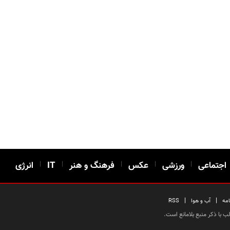
اجتماعی
|
ورزشی
|
عکس
|
فرهنگ و هنر
|
IT
|
انرژی
|
|
امه
آب و هوا
RSS
 با ذکر منبع بلامانع است.