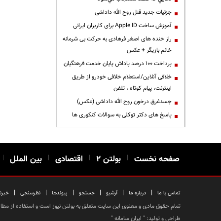
جزئیات جدید قتل روح الله داداشی
آموزش ساخت Apple ID برای کاربران ایرانی
راز خنده های اصغر فرهادی به حرکت بی شرمانه
خانم بازیگر + عکس
پرداخت ۱۰۰ درصد پاداش پایان خدمت فرهنگیان
خلافی آنلاین/استعلام خلافی خودرو از طریق
اینترنت، پیام کوتاه ، تلفن
جسدغرق درخون روح الله داداشی (عکس)
پاسخ های دکتر توکلی به سوالات کنکوری ها
صفحه نخست
|
بولتن ۲
|
اقتصادی
|
بین الملل
|
|
|
|
|
|
|
تماس با ما
درباره ما
آرشیو
جستجو
پیوندها
نظرسنجی
خبرن
تمام حقوق مادی و معنوی این سایت متعلق به بولتن نیوز است و استفاده از مطالب
طراحی و تولید: "
ایران سامانه
"