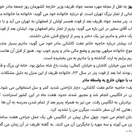
وز
به نقل از مجله مهر
،
محمد جواد ظریف وزیر خارجه کشورمان روز جمعه مادر خود 
انی از تجار بزرگ تهران است. او درباره خانواده خود می گوید: خانواده ما خانواد
د. پدر محمد جواد ظریف بعد از فوت همسر اولش از اصفهان به تهران می آید و با 
 آقای سفیر در این باره می گوید: پدرم از تجار بنام اصفهان بود. ایشان بعد از فو
یک دختر و مادرم نیز یک دختر و پسر از ازدواج قبلی شان داشتند.
 بیشتر درباره حاجیه خانم عفت کاشانی مادر خود می گوید: مادرم بسیار متدی
وع خانواده مرفهی بودیم و وضع مالی مادر و پدرم خوب بود. هنوز از قبل آن هاست
رم برایم به ارث گذاشته و یا مادرم به من بخشیده است.
واده بین خیابان کاشان و خیابان کمالی، پشت باغ شاه سابق بود. خانه ای بزرگ و ق
 در سال 63، خانواده ظریف از این منزل به دلیل مشکلات اداره آن جابجا می شود.
ف با جهان خارج به واسطه مادر
 ظریف؛ حاجیه خانم عفت کاشانی، دچار ناراحتی شدید کمر و سل استخوانی می شود
 در انگلیس انجام شد و مجبور شدند حدود هفت ماه در این کشور استراحت کنن
 برادرش به انگلیس رفت. من نیز به همراه پدرم بعد از تمام شدن مدرسه به آن ها پ
 هایی که آن سفر داشت، میگرن من را تشدید کرد.
تان انجام می شود. چهل سال پیش در انگلیس طی یک عمل جراحی هفت ساعته، 
 می آورند و سه مهره را جایگزین آن می کنند. به گفته ظریف در آن زمان می گ
ارد.