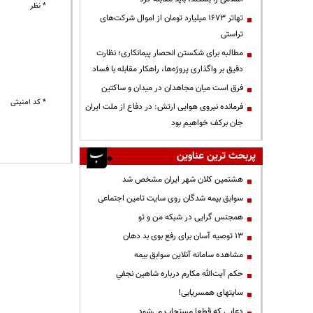
* نظر
تهاتر ۱۶۷۳ میلیارد تومان از اموال شرکت‌های
تراستی
مطالبه برای شکستن انحصار پیمانکاری؛ نظارت
دقیق بر واگذاری پروژه‌ها، راهکار مقابله با فساد
فرق است میان مجاهدان در میدان و ساکتین
* کد امنیتی
فرمانده نیروی هوایی ارتش: در دفاع از ملت ایران
جان برکف خواهیم بود
پربحث ترین عناوین
هشتمین کلان شهر ایران مشخص شد
سوابق بیمه شدگان روی سایت تامین اجتماعی
همجنس گرایی در شبکه من و تو
13 توصیه آسان برای رفع بوی بد دهان
مشاهده سامانه آنلاين سوابق بیمه
حكم آيت‌الله مكارم درباره شاهين نجفي
سایتهای همسریابی!
دعايي كه قطعا مستجاب مي‌شود