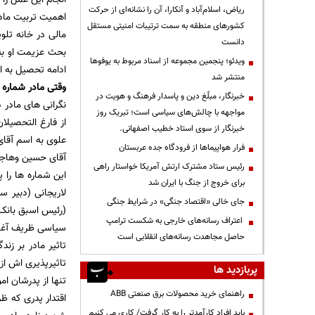
ریاض، اسلام‌آباد و آنکارا، آن را نشانه‌ای از حرکت
اهمیت تربیت مادر
کشورهای منطقه به سمت ترتیبات امنیتی مستقل
مالی در خانه تلو
دانست
بحث عزیمت او به
ویدئو؛ پنجمین مجموعه از اسناد مربوط به یوفوها
ادامه تحصیل به ان
منتشر شد
وقتی مادر شماره ت
خبرنگار، مبلّغ دین و پاسدار فرهنگ و هویت در
نگرانی های مادر د
مواجهه با چالش‌های سیاسی است؛ تبریک روز
از فارغ التحصیل
خبرنگار از سوی استاد خطیب اصفهانی.
علوی به اسم آقای
فرار هواپیماها از فرودگاه جده عربستان
آقای حسین وهاجی 
رئیس ستاد مشترک ارتش آمریکا خواستار راهی
این شماره ها را پ
برای خروج از جنگ با ایران شد
لاریجانی (دبیر 
جای خالی «اقتصاد جنگی» در شرایط جنگی
(رئیس اسبق بانک
اعتراف رسانه‌های خارجی به شکست ترامپ
سیاسی ظریف آغا
حاصل مجاهدت رسانه‌های انقلابی است
تاثیر مادر بر زن
تاثیرپذیری اش از
پربازدید ها
تنها از پدرشان اموال
راهنمای خرید محصولات برق صنعتی ABB
اقتدار پدری که ظ
باید افراد کارآمدتر را به کار گرفت/ کاری می کنیم