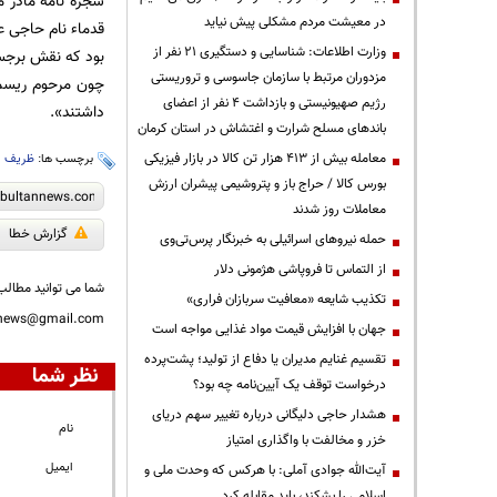
شجره نامه مادر 
در معیشت مردم مشکلی پیش نیاید
قدماء نام حاجی عل
وزارت اطلاعات: شناسایی و دستگیری ۲۱ نفر از
بود که نقش برجس
مزدوران مرتبط با سازمان جاسوسی و تروریستی
چون مرحوم ریسما
رژیم صهیونیستی و بازداشت ۴ نفر از اعضای
داشتند».
باندهای مسلح شرارت و اغتشاش در استان کرمان
معامله بیش از ۴۱۳ هزار تن کالا در بازار فیزیکی
برچسب ها:
ظریف
،
بورس کالا / حراج باز و پتروشیمی پیشران ارزش
معاملات روز شدند
گزارش خطا
حمله نیروهای اسرائیلی به خبرنگار پرس‌تی‌وی
از التماس تا فروپاشی هژمونی دلار
شما می توانید مطالب 
تکذیب شایعه «معافیت سربازان فراری»
nnews@gmail.com
جهان با افزایش قیمت مواد غذایی مواجه است
تقسیم غنایم مدیران یا دفاع از تولید؛ پشت‌پرده
نظر شما
درخواست توقف یک آیین‌نامه چه بود؟
هشدار حاجی دلیگانی درباره تغییر سهم دریای
نام
خزر و مخالفت با واگذاری امتیاز
ایمیل
آیت‌الله جوادی آملی: با هرکس که وحدت ملی و
اسلامی را بشکند، باید مقابله کرد