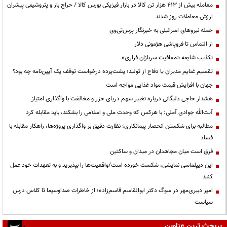
معامله بیش از ۴۱۳ هزار تن کالا در بازار فیزیکی بورس کالا / حراج باز و پتروشیمی پیشران
ارزش معاملات روز شدند
حمله نیروهای اسرائیلی به خبرنگار پرس‌تی‌وی
از التماس تا فروپاشی هژمونی دلار
تکذیب شایعه «معافیت سربازان فراری»
تقسیم غنایم مدیران یا دفاع از تولید؛ پشت‌پرده درخواست توقف یک آیین‌نامه چه بود؟
جهان با افزایش قیمت مواد غذایی مواجه است
هشدار حاجی دلیگانی درباره تغییر سهم دریای خزر و مخالفت با واگذاری امتیاز
آیت‌الله جوادی آملی: با هرکس که وحدت ملی و اسلامی را بشکند، باید مقابله کرد
مطالبه برای شکستن انحصار پیمانکاری؛ نظارت دقیق بر واگذاری پروژه‌ها، راهکار مقابله با
فساد
فرق است میان مجاهدان در میدان و ساکتین
این دیپلماسی نمایشی، شکست خورده است/واقعیت‌ها را بپذیرید و به تعهدات خود عمل
کنید
امیر دبیری‌مهر در سوگ دکتر ابوالقاسم قاسم‌زاده؛ از خاطرات صداوسیما تا کلاس درس
سیاست
پربحث ترین عناوین