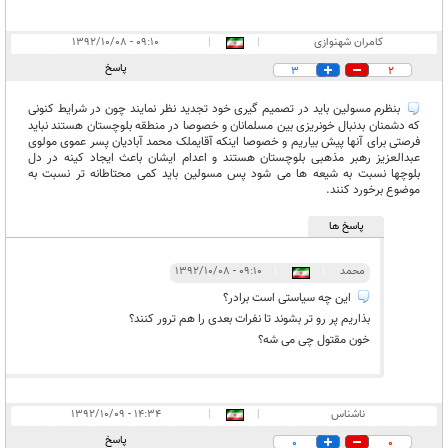
کامران شهنوازی
|
|
۰۹:۱۰ - ۱۳۹۲/۱۰/۰۸
پاسخ
3
2
بنظرم مسولین باید در تصمیم گیری خود تجدید نظر نمایند چون در شرایط کنونی
که دشمنان بدنبال خونریزی بین مسلمانان و خصوصا در منطقه بلوچستان هستند نباید
فرصتی برای آنها پیش بیاریم و خصوصا اینکه آقایملک محمد آبادیان پسر عموی مولوی
عبدالعزیز رهبر مذهبی بلوچستان هستند و اعدام ایشان باعث ایجاد کینه در دل
بلوچها نسبت به شیعه ها می شود پس مسولین باید کمی محتاطانه تر نسبت به
موضوع برخورد کنند.
پاسخ ها
محمد
|
|
۰۹:۱۰ - ۱۳۹۲/۱۰/۰۸
این چه سیاستی است برادر؟
بذاریم پر رو تر بشوند تا نفرات بعدی را هم ترور کنند؟
خون مقتول چی می شه؟
ناشناس
|
|
۱۴:۳۴ - ۱۳۹۲/۱۰/۰۹
پاسخ
0
0