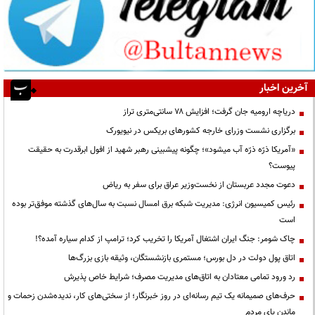
آخرین اخبار
دریاچه ارومیه جان گرفت؛ افزایش ۷۸ سانتی‌متری تراز
برگزاری نشست وزرای خارجه کشورهای بریکس در نیویورک
«آمریکا ذرّه ذرّه آب میشود»؛ چگونه پیشبینی رهبر شهید از افول ابرقدرت به حقیقت
پیوست؟
دعوت مجدد عربستان از نخست‌وزیر عراق برای سفر به ریاض
رئیس کمیسیون انرژی: مدیریت شبکه برق امسال نسبت به سال‌های گذشته موفق‌تر بوده
است
چاک شومر: جنگ ایران اشتغال آمریکا را تخریب کرد؛ ترامپ از کدام سیاره آمده؟!
اتاق پول دولت در دل بورس؛ مستمری بازنشستگان، وثیقه بازی بزرگ‌ها
رد ورود تمامی معتادان به اتاق‌های مدیریت مصرف؛ شرایط خاص پذیرش
حرف‌های صمیمانه یک تیم رسانه‌ای در روز خبرنگار؛ از سختی‌های کار، ندیده‌شدن زحمات و
ماندن پای مردم