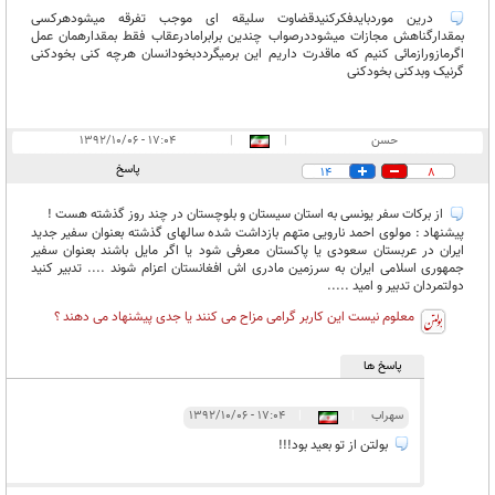
درین موردبایدفکرکنیدقضاوت سلیقه ای موجب تفرقه میشودهرکسی
بمقدارگناهش مجازات میشوددرصواب چندین برابرامادرعقاب فقط بمقدارهمان عمل
اگرمازورازمائی کنیم که ماقدرت داریم این برمیگرددبخودانسان هرچه کنی بخودکنی
گرنیک وبدکنی بخودکنی
حسن
|
|
۱۷:۰۴ - ۱۳۹۲/۱۰/۰۶
پاسخ
14
8
از برکات سفر یونسی به استان سیستان و بلوچستان در چند روز گذشته هست !
پیشنهاد : مولوی احمد نارویی متهم بازداشت شده سالهای گذشته بعنوان سفیر جدید
ایران در عربستان سعودی یا پاکستان معرفی شود یا اگر مایل باشند بعنوان سفیر
جمهوری اسلامی ایران به سرزمین مادری اش افغانستان اعزام شوند .... تدبیر کنید
دولتمردان تدبیر و امید .....
معلوم نیست این کاربر گرامی مزاح می کنند یا جدی پیشنهاد می دهند ؟
پاسخ ها
سهراب
|
|
۱۷:۰۴ - ۱۳۹۲/۱۰/۰۶
بولتن از تو بعید بود!!!