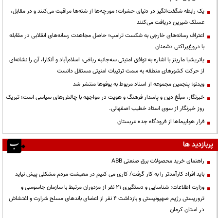
یک رابطه شگفت‌انگیز در دنیای حشرات؛ مورچه‌ها از شته‌ها مراقبت می‌کنند و در مقابل،
عسلک شیرین دریافت می‌کنند
اعتراف رسانه‌های خارجی به شکست ترامپ؛ حاصل مجاهدت رسانه‌های انقلابی در مقابله
با دروغ‌پراکنی دشمنان
پاتریشیا مارینز با اشاره به توافق امنیتی سه‌جانبه ریاض، اسلام‌آباد و آنکارا، آن را نشانه‌ای
از حرکت کشورهای منطقه به سمت ترتیبات امنیتی مستقل دانست
ویدئو؛ پنجمین مجموعه از اسناد مربوط به یوفوها منتشر شد
خبرنگار، مبلّغ دین و پاسدار فرهنگ و هویت در مواجهه با چالش‌های سیاسی است؛ تبریک
روز خبرنگار از سوی استاد خطیب اصفهانی.
فرار هواپیماها از فرودگاه جده عربستان
پربازدید ها
راهنمای خرید محصولات برق صنعتی ABB
باید افراد کارآمدتر را به کار گرفت/ کاری می کنیم در معیشت مردم مشکلی پیش نیاید
وزارت اطلاعات: شناسایی و دستگیری ۲۱ نفر از مزدوران مرتبط با سازمان جاسوسی و
تروریستی رژیم صهیونیستی و بازداشت ۴ نفر از اعضای باندهای مسلح شرارت و اغتشاش
در استان کرمان