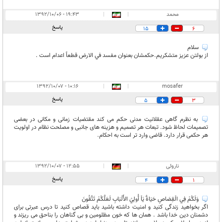
محمد
|
|
۱۹:۴۳ - ۱۳۹۲/۱۰/۰۶
پاسخ
15
6
سلام
از بولتن عزيز متشكريم.حكمشان بعنوان مفسد في الارض قطعاً اعدام است .
۱۰:۱۶ - ۱۳۹۲/۱۰/۰۷
|
|
mosafer
پاسخ
5
3
به نظرم گاهی عقلانیت مدنی حکم می کند مقتضیات زمانی و مکانی در بعضی
تصمیمات لحاظ شود. تبعات هر تصمیم و هزینه های جانبی و مصلحت نظام در اولویت
هر حکمی قرار دارد. قاضی وارد تر است به احکام.
ناروئی
|
|
۱۲:۵۵ - ۱۳۹۲/۱۰/۰۷
پاسخ
4
1
وَلَكُمْ فِي الْقِصَاصِ حَيَاةٌ يَاْ أُولِيْ الأَلْبَابِ لَعَلَّكُمْ تَتَّقُونَ
اگر بخواهید زندگی کنید و امنیت داشته باشید باید قصاص کنید تا درس عبرتی برای
دشمنان دین خدا باشد . همان ها که خون مظلومین و بی گناهان را بناحق می ریزند و