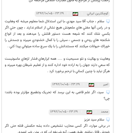
زحمت پرسش از مراجع به قانون مجازات اسلامی مراجعه کن
كوچكترين ايراني
|
|
۲۳:۲۹ - ۱۳۹۲/۱۰/۰۵
سلام ، جناب آقا سيد مهدي ،‌با اين استدلال شما معلوم ميشه كه وهابيت
و در راس آنها مفتي هاي ملعونش هيچ نشاني از اسلام ندارند ،‌ چون حتي اگر
بكسي شك كنند كه شيعه هست دستور قتلش را ميدهند و بعد از انواع
شكنجه هاي روحي و جسمي ، سرش را با كمال خشنودي ميبرند و جسدش را
خوراك حيوانات ميكنند كه مستندانش را با يك سرچ ساده ميتواني پيدا كني .
وهابيت و بهائيت و نئو مسيحيت و .... همه ابزارهاي فشار لژهاي ماسونيست
كه سعي دارند جهان را به اراده خود اداره كنند و از تعليم شيطان بهره ميبرند و
هرگز نبايد با چنين كساني با ترحم برخورد كرد .
امیر
|
|
۲۳:۲۹ - ۱۳۹۲/۱۰/۰۵
سید، اگر علم قاضی به این برسد که تحریک وتطمیع مؤثرتر بوده باشد؛
چی؟
محمد
|
|
۲۳:۲۹ - ۱۳۹۲/۱۰/۰۵
سلام سید عزیز
در برخی موارد، اگر کسی محارب تشخیص داده بشه حکمش قتله حتی اگر
خودش قاتل نباشه. طبق همین آیه شریفه ای که در متن خبر اومده.