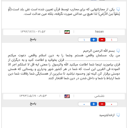
یکی از مجازاتهایی که برای محارب توسط قرآن تعیین شده است نفی بلد است،(أَوْ
يُنفَوْاْ مِنَ الأَرْضِ) لذا هیچ بی عدالتی صورت نگرفته، بلکه عین عدالت است.
۲۱:۵۲ - ۱۳۹۲/۱۲/۱۱
|
|
hasan
پاسخ
1
1
بسم الله الرحمن الرحیم
من یک مسلمان واقعی هستم وشما را به دین اسلام واقعی دعوت میکنم
................................................ قران بخوانید و اطاعت کنید و به دیگران از
قران بیاموزید اینجا شما اطاعت میکنید الله والرسول را معنی ایه قل لا اسلکم اجر الا
الموده فی القربی این است که شما در هر کشور شهر ودیاری و روستایی که هستی
دوستی برقرار کن کینه توز وحسود نباشید تا سایرین از همسایگی شما رفاقت شما دین
شما ارتباط با شما و داخل شدن در دین شما افتخار کنند
ناشناس
|
|
۰۹:۵۳ - ۱۳۹۳/۰۵/۱۹
پاسخ
0
0
ازخدابترسید