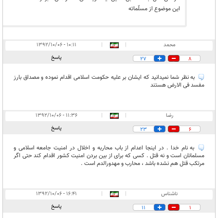
این موضوع از مسلّماته
محمد
|
|
۱۰:۱۱ - ۱۳۹۲/۱۰/۰۶
پاسخ
27
8
به نظر شما نمیدانید که ایشان بر علیه حکومت اسلامی اقدام نموده و مصداق بارز
مفسد فی الارض هستند
رضا
|
|
۱۱:۳۶ - ۱۳۹۲/۱۰/۰۶
پاسخ
23
6
به نام خدا . در اینجا اعدام از باب محاربه و اخلال در امنیت جامعه اسلامی و
مسلمانان است و نه قتل . کسی که برای از بین بردن امنیت کشور اقدام کند حتی اگر
مرتکب قتل هم نشده باشد ، محارب و مهدورالدم است .
ناشناس
|
|
۱۶:۴۱ - ۱۳۹۲/۱۰/۰۶
پاسخ
11
1