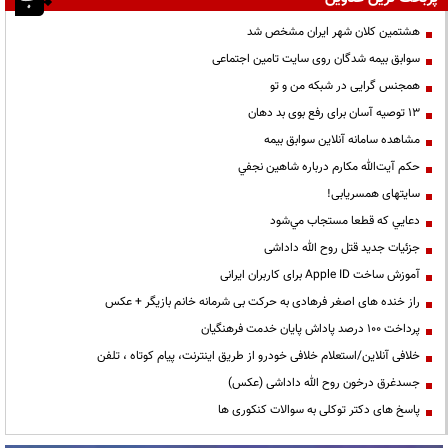
هشتمین کلان شهر ایران مشخص شد
سوابق بیمه شدگان روی سایت تامین اجتماعی
همجنس گرایی در شبکه من و تو
13 توصیه آسان برای رفع بوی بد دهان
مشاهده سامانه آنلاين سوابق بیمه
حكم آيت‌الله مكارم درباره شاهين نجفي
سایتهای همسریابی!
دعايي كه قطعا مستجاب مي‌شود
جزئیات جدید قتل روح الله داداشی
آموزش ساخت Apple ID برای کاربران ایرانی
راز خنده های اصغر فرهادی به حرکت بی شرمانه خانم بازیگر + عکس
پرداخت ۱۰۰ درصد پاداش پایان خدمت فرهنگیان
خلافی آنلاین/استعلام خلافی خودرو از طریق اینترنت، پیام کوتاه ، تلفن
جسدغرق درخون روح الله داداشی (عکس)
پاسخ های دکتر توکلی به سوالات کنکوری ها