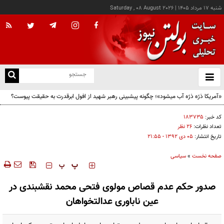
شنبه ۱۷ مرداد ۱۴۰۵
|
Saturday , 08 August 2026
از
و
ته
«آمریکا ذرّه ذرّه آب میشود»؛ چگونه پیشبینی رهبر شهید از افول ابرقدرت به حقیقت پیوست؟
ن
نو
کد خبر:
۱۸۳۷۳۵
تعداد نظرات:
۲۶ نظر
تاریخ انتشار:
۰۵ دی ۱۳۹۲ - ۲۱:۵۵
صفحه نخست
»
سیاسی
‍‍‍ پ
پ
صدور حکم عدم قصاص مولوی فتحی محمد نقشبندی در
عین ناباوری عدالت­خواهان