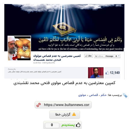
کمپین معترضین به عدم قصاص مولوی فتحی محمد نقشبندی
برچسب ها:
حکم
،
قصاص
،
مولوی
گزارش خطا
پسندیدم
0