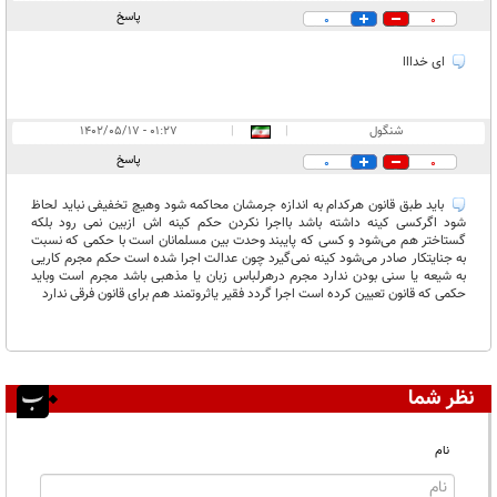
پاسخ
0
0
ای خدااا
شنگول
|
|
۰۱:۲۷ - ۱۴۰۲/۰۵/۱۷
پاسخ
0
0
باید طبق قانون هرکدام به اندازه جرمشان محاکمه شود وهیچ تخفیفی نباید لحاظ
شود اگرکسی کینه داشته باشد بااجرا نکردن حکم کینه اش ازبین نمی رود بلکه
گستاختر هم می‌شود و کسی که پایبند وحدت بین مسلمانان است با حکمی که نسبت
به جنایتکار صادر می‌شود کینه نمی‌گیرد چون عدالت اجرا شده است حکم مجرم کاریی
به شیعه یا سنی بودن ندارد مجرم درهرلباس زبان یا مذهبی باشد مجرم است وباید
حکمی که قانون تعیین کرده است اجرا گردد فقیر یاثروتمند هم برای قانون فرقی ندارد
نظر شما
نام