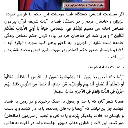
اگر مصلحت اندیشی دستگاه قضا موجبات این حکم را فراهم نموده،
عزیزان و خادمان مردم را در دستگاه قضا به آیات شریفه قرآن پیرامون
قصاص احاله می دهیم (وَلَكُمْ فِي الْقِصَاصِ حَيَاةٌ يَاْ أُولِيْ الأَلْبَابِ لَعَلَّكُمْ
تَتَّقُونَ * و براى شما اى صاحبان خرد در پياده كردن حكم قصاص زندگى
جامعه است شايد از خونريزى به ناحق پرهيز كنيد سوره : البقرة آیه :
179) و خواستار صدور حکم قصاص در مورد مولوی فتحی محمد نقشبندی
می باشیم.
با عنایت به آیه شریف:
"إِنَّمَا جَزَاء الَّذِينَ يُحَارِبُونَ اللّهَ وَرَسُولَهُ وَيَسْعَوْنَ فِي الأَرْضِ فَسَادًا أَن يُقَتَّلُواْ
أَوْ يُصَلَّبُواْ أَوْ تُقَطَّعَ أَيْدِيهِمْ وَأَرْجُلُهُم مِّنْ خِلافٍ أَوْ يُنفَوْاْ مِنَ الأَرْضِ ذَلِكَ لَهُمْ
خِزْيٌ فِي الدُّنْيَا وَلَهُمْ فِي الآخِرَةِ عَذَابٌ عَظِيمٌ"
همانا کیفر آنان که با خدا و رسول به جنگ برخیزند و در زمین به فساد
کوشند جز این نباشد که آن‌ها را به قتل رسانده، یا به دار کشند و یا دست
و پایشان به خلاف یکدیگر بِبُرند و یا به نفی و تبعید از سرزمین (صالحان)
دور کنند. این ذلت و خواری عذاب دنیوی آنهاست و اما در آخرت به عذابی