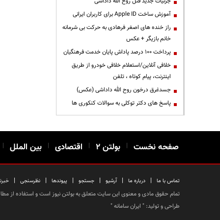
جزئیات جدید قتل روح الله داداشی
آموزش ساخت Apple ID برای کاربران ایرانی
راز خنده های اصغر فرهادی به حرکت بی شرمانه
خانم بازیگر + عکس
پرداخت ۱۰۰ درصد پاداش پایان خدمت فرهنگیان
خلافی آنلاین/استعلام خلافی خودرو از طریق
اینترنت، پیام کوتاه ، تلفن
جسدغرق درخون روح الله داداشی (عکس)
پاسخ های دکتر توکلی به سوالات کنکوری ها
صفحه نخست
|
بولتن ۲
|
اقتصادی
|
بین الملل
|
|
|
|
|
|
|
تماس با ما
درباره ما
آرشیو
جستجو
پیوندها
نظرسنجی
خبرن
تمام حقوق مادی و معنوی این سایت متعلق به بولتن نیوز است و استفاده از مطالب
طراحی و تولید: "
ایران سامانه
"