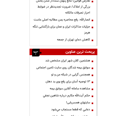
تعارض قوانین؛ مانع پنهان سنددار شدن بخش
بزرگی از املاک/ ضرورت تجدیدنظر در ضوابط
احراز تصرفات مالکانه
انصارالله: رفع محاصره یمن مطالبه اصلی ماست
جزئیات مذاکرات ایران و عمان برای بازگشایی تنگه
هرمز
کاهش دمای تهران از جمعه
پربحث ترین عناوین
هشتمین کلان شهر ایران مشخص شد
سوابق بیمه شدگان روی سایت تامین اجتماعی
همجنس گرایی در شبکه من و تو
13 توصیه آسان برای رفع بوی بد دهان
مشاهده سامانه آنلاين سوابق بیمه
حكم آيت‌الله مكارم درباره شاهين نجفي
سایتهای همسریابی!
دعايي كه قطعا مستجاب مي‌شود