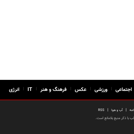
اجتماعی
|
ورزشی
|
عکس
|
فرهنگ و هنر
|
IT
|
انرژی
|
|
امه
آب و هوا
RSS
 با ذکر منبع بلامانع است.