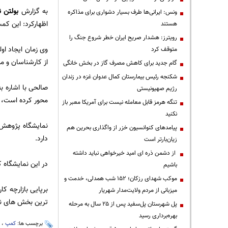
به گزارش
بولتن ن
ونس: ایرانی‌ها طرف بسیار دشواری برای مذاکره
اظهارکرد: این کم
هستند
رویترز: هشدار صریح ایران خطر شروع جنگ را
وی زمان ایجاد او
متوقف کرد
از کارشناسان و م
گام جدید برای کاهش مصرف گاز در بخش خانگی
شکنجه رئیس بیمارستان کمال عدوان غزه در زندان
صالحی با اشاره ب
رژیم صهیونیستی
محور کرده است، گ
تنگه هرمز قابل معامله نیست برای آمریکا معبر باز
نکنید
نمایشگاه پژوهش، 
پیامدهای کنوانسیون خزر از واگذاری بحرین هم
دارد.
زیان‌بارتر است
از دشمن ذره ای امید خیرخواهی نباید داشته
در این نمایشگاه ک
باشیم
موکب شهدای رزکان؛ ۱۵۲ شب همدلی، خدمت و
برپایی بازارچه ک
میزبانی از مردم ولایت‌مدار شهریار
ترین بخش های نم
پل شهرستان پل‌سفید پس از ۲۵ سال به مرحله
بهره‌برداری رسید
برچسب ها:
کمپ
،
ک