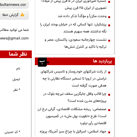
گستره امپراتوری ایران در ۵ قرن پیش از میلاد؛
تصویری از ایران ۲۵ قرن پیش
گزارش خطا
وحدت مکرّراً و مؤکّداً تذکر داده شد
پزشکیان: تنها کسانی که در خیابان بودند ایران را
شما می توانید مطالب 
نگه نداشتند همه سهیم هستند
nnews@gmail.com
نشست چهارجانبه سعودی، پاکستان، مصر و
ترکیه با تاکید بر کنترل تنش‌ها
نظر شما
پربازدید ها
نام
از رانت‌ شرکتهای خودروساز و تاسیس شرکتهای
تراستی در اروپا تا تسخیر دستگاه نظارتی با چه
ایمیل
هدفی صورت گرفته است
* نظر
چرا قالب وافل جایگزین سقف تیرچه بلوک در
پروژه‌های مدرن شده است؟
صمصامی: ریشه مشکلات اقتصادی، گرانی نرخ ارز
است/ طرح «تقویت پول ملی» در کمیسیون
اقتصادی رأی نیاورد
جهاد اسلامی: اسرائیل با چراغ سبز آمریکا، پروژه
* کد امنیتی