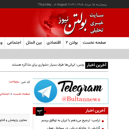
پنجشنبه ۱۵ مرداد ۱۴۰۵
|
Thursday , 06 August 2026
صفحه نخست
بولتن ۲
اقتصادی
بین الملل
اجتماعی
ور
آخرین اخبار
ونس: ایرانی‌ها طرف بسیار دشواری برای مذاکره هستند
کد خبر:
۱۸۳۵۵۰
صفحه نخست
»
اجتماعی
آخرین اخبار
معاون پژوهش و فناوری
ترامپ: ترجیح می‌دهم با ایران به توافق برسم
گزارشی از حادثه دریایی در سواحل عمان