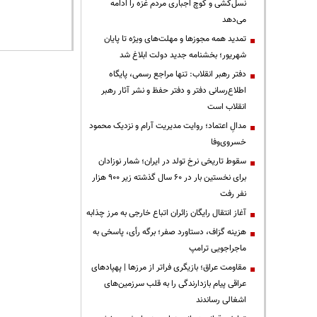
نسل‌کشی و کوچ اجباری مردم غزه را ادامه
می‌دهد
تمدید همه مجوزها و مهلت‌های ویژه تا پایان
شهریور؛ بخشنامه جدید دولت ابلاغ شد
دفتر رهبر انقلاب: تنها مراجع رسمی، پایگاه
اطلاع‌رسانی دفتر و دفتر حفظ و نشر آثار رهبر
انقلاب است
مدالِ اعتماد؛ روایت مدیریت آرام و نزدیک محمود
خسروی‌وفا
سقوط تاریخی نرخ تولد در ایران؛ شمار نوزادان
برای نخستین بار در ۶۰ سال گذشته زیر ۹۰۰ هزار
نفر رفت
آغاز انتقال رایگان زائران اتباع خارجی به مرز چذابه
هزینه گزاف، دستاورد صفر؛ برگه رأی، پاسخی به
ماجراجویی ترامپ
مقاومت عراق؛ بازیگری فراتر از مرزها | پهپادهای
عراقی پیام بازدارندگی را به قلب سرزمین‌های
اشغالی رساندند