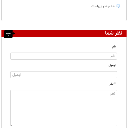
خداچقدر زیباست .
نظر شما
نام
ایمیل
* نظر