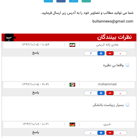
شما می توانید مطالب و تصاویر خود را به آدرس زیر ارسال فرمایید.
bultannews@gmail.com
نظرات بینندگان
انتشار یافته:
۳
هادی ژاله کریمی
|
|
۱۰:۵۴ - ۱۳۹۲/۱۰/۰۵
در انتظار بررسی:
۱
پاسخ
4
0
غیر قابل انتشار:
واقعا بی نظیره
۲۰:۴۱ - ۱۳۹۲/۱۰/۰۵
|
|
mohammad
پاسخ
2
0
بسیار زیباست.باتشکر.
خبری
|
|
۱۰:۲۱ - ۱۳۹۲/۱۰/۰۶
پاسخ
0
0