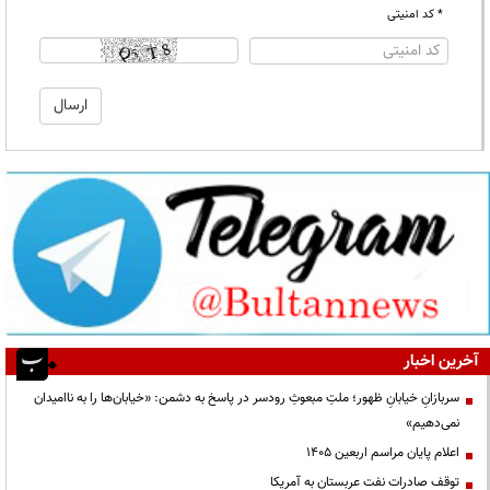
* کد امنیتی
آخرین اخبار
سربازانِ خیابانِ ظهور؛ ملتِ مبعوثِ رودسر در پاسخ به دشمن: «خیابان‌ها را به ناامیدان
نمی‌دهیم»
اعلام پایان مراسم اربعین ۱۴۰۵
توقف صادرات نفت عربستان به آمریکا