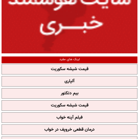
لینک های مفید
قیمت شیشه سکوریت
آلپاری
بیم دتکتور
قیمت شیشه سکوریت
فیلم آپنه خواب
درمان قطعی خروپف در خواب