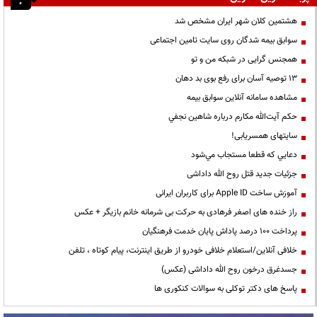
هشتمین کلان شهر ایران مشخص شد
سوابق بیمه شدگان روی سایت تامین اجتماعی
همجنس گرایی در شبکه من و تو
13 توصیه آسان برای رفع بوی بد دهان
مشاهده سامانه آنلاين سوابق بیمه
حكم آيت‌الله مكارم درباره شاهين نجفي
سایتهای همسریابی!
دعايي كه قطعا مستجاب مي‌شود
جزئیات جدید قتل روح الله داداشی
آموزش ساخت Apple ID برای کاربران ایرانی
راز خنده های اصغر فرهادی به حرکت بی شرمانه خانم بازیگر + عکس
پرداخت ۱۰۰ درصد پاداش پایان خدمت فرهنگیان
خلافی آنلاین/استعلام خلافی خودرو از طریق اینترنت، پیام کوتاه ، تلفن
جسدغرق درخون روح الله داداشی (عکس)
پاسخ های دکتر توکلی به سوالات کنکوری ها