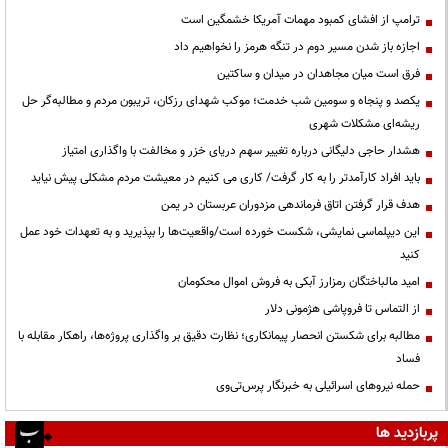
ترامپ از افشای کمبود مهمات آمریکا خشمگین است
اجازه باز شدن مسیر دوم در تنگه هرمز را نخواهیم داد
فرق است میان مجاهدان در میدان و ساکتین
یکصد و پنجاه و سومین شب خدمت؛ موکب شهدای رزکان، تریبون مردم و مطالبه‌گر حل
ریشه‌ای مشکلات شهری
هشدار حاجی دلیگانی درباره تغییر سهم دریای خزر و مخالفت با واگذاری امتیاز
باید افراد کارآمدتر را به کار گرفت/ کاری می کنیم در معیشت مردم مشکلی پیش نیاید
هدف قرار گرفتن اتاق‌ فرماندهی مزدوران عربستان در یمن
این دیپلماسی نمایشی، شکست خورده است/واقعیت‌ها را بپذیرید و به تعهدات خود عمل
کنید
امید مالباختگان رمزارز آبکی به فروش اموال محکومان
از التماس تا فروپاشی هژمونی دلار
مطالبه برای شکستن انحصار پیمانکاری؛ نظارت دقیق بر واگذاری پروژه‌ها، راهکار مقابله با
فساد
حمله نیروهای اسرائیلی به خبرنگار پرس‌تی‌وی
پربازدید ها