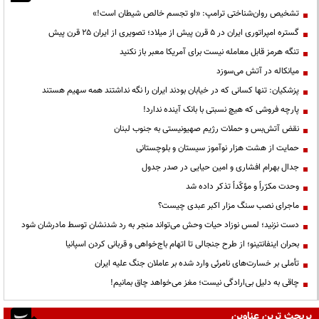
تشخیص روان‌شناختی ترامپ: «او تجسم خالص شیطان است!»
گستره امپراتوری ایران در ۵ قرن پیش از میلاد؛ تصویری از ایران ۲۵ قرن پیش
تنگه هرمز قابل معامله نیست برای آمریکا معبر باز نکنید
میانکاله در آتش می‌سوزد
پزشکیان: تنها کسانی که در خیابان بودند ایران را نگه نداشتند همه سهیم هستند
پارچه فروشی که هیچ نسبتی با بانک آینده ندارد!
نقض آتش‌بس و حملات رژیم صهیونیستی به جنوب لبنان
حمایت از هشت هزار نوآموز سیستان و بلوچستانی
جدال بهرام افشاری و امین حیایی در صدر جدول
وحدت مکرّراً و مؤکّداً تذکر داده شد
ماجرای نصب سنگ مزار اکبر عبدی چیست؟
دست نزنید؛ لمس نوزاد حیات وحش می‌تواند منجر به رد شدنشان توسط مادرشان شود
بحران اینفانتینو؛ از طرح جنجالی تا اتهام باج‌خواهی و قربانی کردن اسپانیا
تأملی بر خسارت‌های نامرئی وارد شده بر عاملان جنگ علیه ایران
چاقی به دلیل بی‌ارادگی نیست؛ مغز می‌خواهد چاق بمانیم!
پربحث ترین عناوین