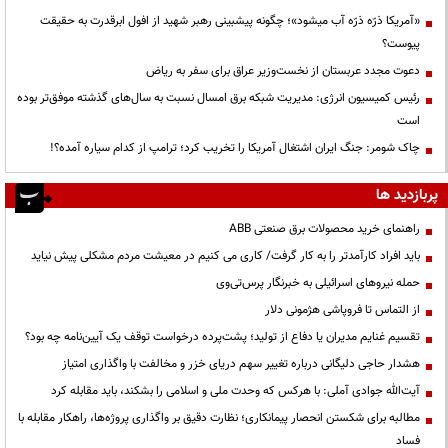
«آمریکا ذرّه ذرّه آب میشود»؛ چگونه پیشبینی رهبر شهید از افول ابرقدرت به حقیقت
پیوست؟
دعوت مجدد عربستان از نخست‌وزیر عراق برای سفر به ریاض
رئیس کمیسیون انرژی: مدیریت شبکه برق امسال نسبت به سال‌های گذشته موفق‌تر بوده
است
چاک شومر: جنگ ایران اشتغال آمریکا را تخریب کرد؛ ترامپ از کدام سیاره آمده؟!
پربازدید ها
راهنمای خرید محصولات برق صنعتی ABB
باید افراد کارآمدتر را به کار گرفت/ کاری می کنیم در معیشت مردم مشکلی پیش نیاید
حمله نیروهای اسرائیلی به خبرنگار پرس‌تی‌وی
از التماس تا فروپاشی هژمونی دلار
تقسیم غنایم مدیران یا دفاع از تولید؛ پشت‌پرده درخواست توقف یک آیین‌نامه چه بود؟
هشدار حاجی دلیگانی درباره تغییر سهم دریای خزر و مخالفت با واگذاری امتیاز
آیت‌الله جوادی آملی: با هرکس که وحدت ملی و اسلامی را بشکند، باید مقابله کرد
مطالبه برای شکستن انحصار پیمانکاری؛ نظارت دقیق بر واگذاری پروژه‌ها، راهکار مقابله با
فساد