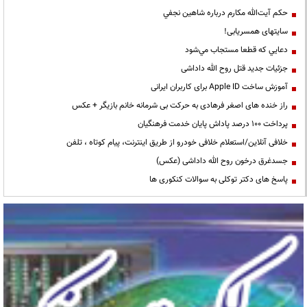
حكم آيت‌الله مكارم درباره شاهين نجفي
سایتهای همسریابی!
دعايي كه قطعا مستجاب مي‌شود
جزئیات جدید قتل روح الله داداشی
آموزش ساخت Apple ID برای کاربران ایرانی
راز خنده های اصغر فرهادی به حرکت بی شرمانه خانم بازیگر + عکس
پرداخت ۱۰۰ درصد پاداش پایان خدمت فرهنگیان
خلافی آنلاین/استعلام خلافی خودرو از طریق اینترنت، پیام کوتاه ، تلفن
جسدغرق درخون روح الله داداشی (عکس)
پاسخ های دکتر توکلی به سوالات کنکوری ها