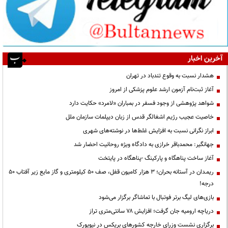
آخرین اخبار
هشدار نسبت به وقوع تندباد در تهران
آغاز ثبت‌نام آزمون ارشد علوم پزشکی از امروز
شواهد پژوهشی از وجود فسفر در بمباران «لامرد» حکایت دارد
خاصیت عجیب رژیم اشغالگر قدس از زبان دیپلمات سازمان ملل
ابراز نگرانی نسبت به افزایش غلط‌ها در نوشته‌های شهری
جهانگیر: محمدباقر خرازی به دادگاه ویژه روحانیت احضار شد
آغاز ساخت پناهگاه و پارکینگ -پناهگاه در پایتخت
ریمـدان در آستانه بحران؛ ۳ هزار کامیون قفل، صف ۵۰ کیلومتری و گاز مایع زیر آفتاب ۵۰
درجه!
بازی‌های لیگ برتر فوتبال با تماشاگر برگزار می‌شود
دریاچه ارومیه جان گرفت؛ افزایش ۷۸ سانتی‌متری تراز
برگزاری نشست وزرای خارجه کشورهای بریکس در نیویورک