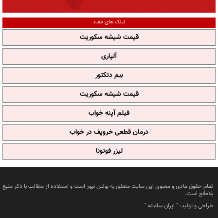
لینک های مفید
قیمت شیشه سکوریت
آلپاری
بیم دتکتور
قیمت شیشه سکوریت
فیلم آپنه خواب
درمان قطعی خروپف در خواب
لیزر فوتونا
تمام حقوق مادی و معنوی این سایت متعلق به بولتن نیوز است و استفاده از مطالب با ذکر منبع
بلامانع است.
طراحی و تولید: "
ایران سامانه
"