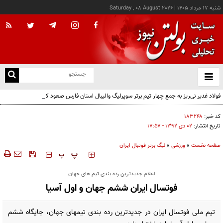
شنبه ۱۷ مرداد ۱۴۰۵
|
Saturday , 08 August 2026
از
و
ته
فولاد غدیر نی‌ریز به جمع چهار تیم برتر سوپرلیگ والیبال استان فارس صعود کرد
ن
نو
کد خبر:
۱۸۳۲۴۸
تاریخ انتشار:
۰۲ دی ۱۳۹۲ - ۱۷:۵۷
صفحه نخست
»
ورزشی
»
لیگ برتر فوتبال ایران
‍‍‍ پ
پ
اعلام جدیدترین رده بندی تیم های جهان
فوتسال ایران ششم جهان و اول آسیا
تیم ملی فوتسال ایران در جدیدترین رده بندی تیمهای جهان، جایگاه ششم