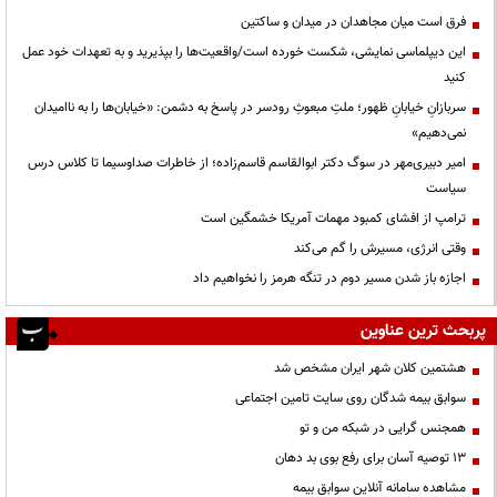
فرق است میان مجاهدان در میدان و ساکتین
این دیپلماسی نمایشی، شکست خورده است/واقعیت‌ها را بپذیرید و به تعهدات خود عمل
کنید
سربازانِ خیابانِ ظهور؛ ملتِ مبعوثِ رودسر در پاسخ به دشمن: «خیابان‌ها را به ناامیدان
نمی‌دهیم»
امیر دبیری‌مهر در سوگ دکتر ابوالقاسم قاسم‌زاده؛ از خاطرات صداوسیما تا کلاس درس
سیاست
ترامپ از افشای کمبود مهمات آمریکا خشمگین است
وقتی انرژی، مسیرش را گم می‌کند
اجازه باز شدن مسیر دوم در تنگه هرمز را نخواهیم داد
پربحث ترین عناوین
هشتمین کلان شهر ایران مشخص شد
سوابق بیمه شدگان روی سایت تامین اجتماعی
همجنس گرایی در شبکه من و تو
13 توصیه آسان برای رفع بوی بد دهان
مشاهده سامانه آنلاين سوابق بیمه