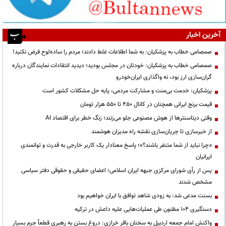
آخرین اخبار
صمصامی خطاب به پزشکیان: به شما اطلاعات غلط دادند؛ مردم را ساده‌لوح فرض نکنید!
صمصامی خطاب به پزشکیان: خودتان در مجلس بودید؛ دیدید انتقادات نمایندگان درباره
گران‌سازی ارز بود، نه واگذاری ایران‌خودرو
پزشکیان: خدمت بی‌منت و مشارکت مردمی، پایه حل مشکلات کشور است
قیمت‌ برنج ایرانی همچنان در کانال ۴۵۰ تا ۵۵۰ هزار تومان
وقتی دیتاسنترها از هوش مصنوعی جلو می‌زنند؛ زنگ خطر برای اقتصاد AI
از خبرسازی تا جریان‌سازی نقشه راه مدیران هوشمند
«چرا نباید از شما متنفر باشند؟»؛ پاسخ معنادار یک کاربر خارجی به قدرت و توانمندی
ایرانیان
پس از رأی شورای مرکزی جبهه ایران اسلامی؛ اعضای حقیقی و حقوقی دفتر سیاسی
مشخص شدند
بسنت مدعی شد: به زودی شاهد توافق با ایران خواهیم بود
دستگیری ۱۰۴ مظنون طی عملیات‌هایی علیه داعش در ترکیه
واکنش امام جمعه اردبیل به سخنان باقر خرازی: دروغ بستن به رهبری قطعاً جرم بسیار