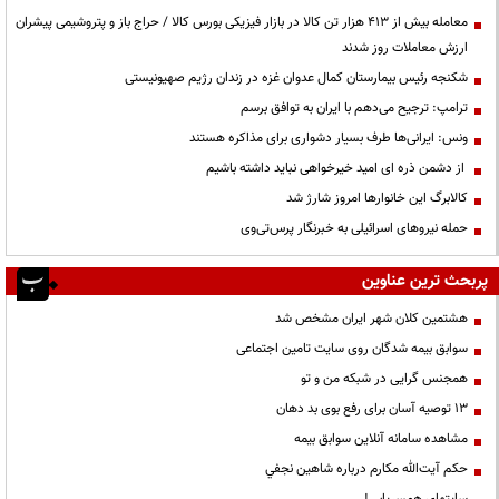
معامله بیش از ۴۱۳ هزار تن کالا در بازار فیزیکی بورس کالا / حراج باز و پتروشیمی پیشران
ارزش معاملات روز شدند
شکنجه رئیس بیمارستان کمال عدوان غزه در زندان رژیم صهیونیستی
ترامپ: ترجیح می‌دهم با ایران به توافق برسم
ونس: ایرانی‌ها طرف بسیار دشواری برای مذاکره هستند
از دشمن ذره ای امید خیرخواهی نباید داشته باشیم
کالابرگ این خانوارها امروز شارژ شد
حمله نیروهای اسرائیلی به خبرنگار پرس‌تی‌وی
پربحث ترین عناوین
هشتمین کلان شهر ایران مشخص شد
سوابق بیمه شدگان روی سایت تامین اجتماعی
همجنس گرایی در شبکه من و تو
13 توصیه آسان برای رفع بوی بد دهان
مشاهده سامانه آنلاين سوابق بیمه
حكم آيت‌الله مكارم درباره شاهين نجفي