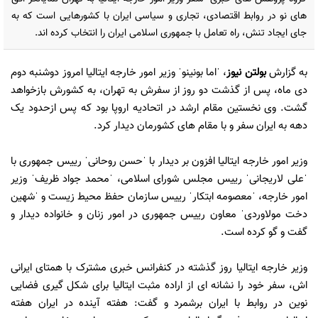
های نو در روابط اقتصادی، تجاری و سیاسی ایران با کشورهایی است که به
جای ایجاد تنش، راه تعامل با جمهوری اسلامی ایران را انتخاب کرده اند.
به گزارش
بولتن نیوز
، ˈاما بونینوˈ وزیر امور خارجه ایتالیا امروز دوشنبه دوم
دی ماه، پس از گذشت دو روز از سفرش به تهران، به کشورش بازخواهد
گشت. وی نخستین مقام ارشد در اتحادیه اروپا بود که پس ازحدود یک
دهه به ایران سفر و با مقام های کشورمان دیدار کرد.
وزیر امور خارجه ایتالیا افزون بر دیدار با ˈحسن روحانیˈ رییس جمهوری با
ˈعلی لاریجانیˈ رییس مجلس شورای اسلامی، ˈمحمد جواد ظریفˈ وزیر
امور خارجه، ˈمعصومه ابتکارˈ رییس سازمان حفظ محیط زیست و ˈشهین
دخت مولاوردیˈ معاون رییس جمهوری در امور زنان و خانواده دیدار و
گفت و گو کرده است.
وزیر خارجه ایتالیا روز گذشته در کنفرانس خبری مشترک با همتای ایرانی
اش، سفر خود را نشانه ای از اراده مثبت ایتالیا برای شکل گیری فضایی
نوین در روابط با ایران برشمرد و گفت: هفته آینده در ایران هفته