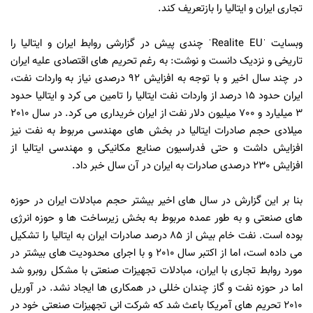
تجاری ایران و ایتالیا را بازتعریف کند.
وبسایت ˈRealite EUˈ چندی پیش در گزارشی روابط ایران و ایتالیا را
تاریخی و نزدیک دانست و نوشت: به رغم تحریم های اقتصادی علیه ایران
در چند سال اخیر و با توجه به افزایش 92 درصدی نیاز به واردات نفت،
ایران حدود 15 درصد از واردات نفت ایتالیا را تامین می کرد و ایتالیا حدود
3 میلیارد و 700 میلیون دلار نفت از ایران خریداری می کرد. در سال 2010
میلادی حجم صادرات ایتالیا در بخش های مهندسی مربوط به نفت نیز
افزایش داشت و حتی فدراسیون صنایع مکانیکی و مهندسی ایتالیا از
افزایش 230 درصدی صادرات به ایران در آن سال خبر داد.
بنا بر این گزارش در سال های اخیر بیشتر حجم مبادلات ایران در حوزه
های صنعتی و به طور عمده مربوط به بخش زیرساخت ها و حوزه انرژی
بوده است. نفت خام بیش از 85 درصد صادرات ایران به ایتالیا را تشکیل
می داده است، اما از اکتبر سال 2010 و با اجرای محدودیت های بیشتر در
مورد روابط تجاری با ایران، مبادلات تجهیزات صنعتی با مشکل روبرو شد
اما در حوزه نفت و گاز چندان خللی در همکاری ها ایجاد نشد. در آوریل
2010 تحریم های آمریکا باعث شد که شرکت انی تجهیزات صنعتی خود در