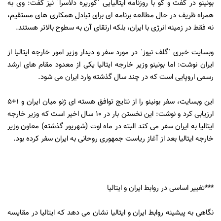
بونینو در گفت و گو با روزنامه ایتالیایی ˈکوریره دلاسراˈ نیز گفت: وی به
همراه ظریف در حال مطالعه برنامه ای برای تبادل همکاری های مستقیم،
نه فقط در زمینه انرژی با ایران، بلکه ارتقای آن به سطوح بالاتر هستند.
وبسایت خبری ˈگلف نیوزˈ در مورد سفر و دیدار وزیر امور خارجه ایتالیا از
ایران نوشت: اما بونینو وزیر خارجه ایتالیا یکی از معدود مقام های ارشد
رسمی اروپایی است که در چند سال گذشته وارد ایران می شود.
این وبسایت، سفر بونینو را از نتایج توافق هسته ای ژنو میان ایران و 1+5
ارزیابی کرد و نوشت: این نخستن بار در 10 سال اخیر است که وزیر خارجه
ایتالیا به ایران سفر می کند البته در ماه اوت (شهریور گذشته) معاون وزیر
خارجه ایتالیا بعد از آغاز ریاست جمهوری روحانی به ایران سفر کرده بود.
***تغییر اساسی در روابط ایران و ایتالیا
نگاهی به پیشینه روابط ایران و ایتالیا نشان می دهد که ایتالیا در مقایسه