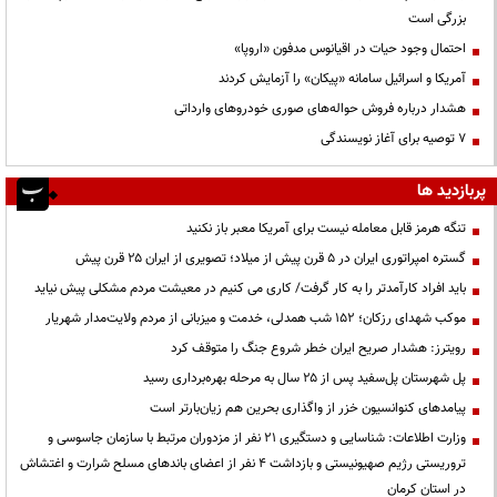
بزرگی است
احتمال وجود حیات در اقیانوس مدفون «اروپا»
آمریکا و اسرائیل سامانه «پیکان» را آزمایش کردند
هشدار درباره فروش حواله‌های صوری خودروهای وارداتی
۷ توصیه برای آغاز نویسندگی
پربازدید ها
تنگه هرمز قابل معامله نیست برای آمریکا معبر باز نکنید
گستره امپراتوری ایران در ۵ قرن پیش از میلاد؛ تصویری از ایران ۲۵ قرن پیش
باید افراد کارآمدتر را به کار گرفت/ کاری می کنیم در معیشت مردم مشکلی پیش نیاید
موکب شهدای رزکان؛ ۱۵۲ شب همدلی، خدمت و میزبانی از مردم ولایت‌مدار شهریار
رویترز: هشدار صریح ایران خطر شروع جنگ را متوقف کرد
پل شهرستان پل‌سفید پس از ۲۵ سال به مرحله بهره‌برداری رسید
پیامدهای کنوانسیون خزر از واگذاری بحرین هم زیان‌بارتر است
وزارت اطلاعات: شناسایی و دستگیری ۲۱ نفر از مزدوران مرتبط با سازمان جاسوسی و
تروریستی رژیم صهیونیستی و بازداشت ۴ نفر از اعضای باندهای مسلح شرارت و اغتشاش
در استان کرمان