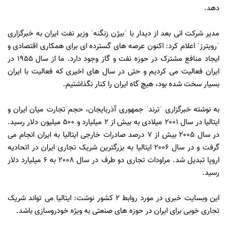
دهد.
مدیر شرکت انی بعد از دیدار با ˈبیژن زنگنهˈ وزیر نفت ایران به خبرگزاری
ˈرویترزˈ اعلام کرد: اکنون عرصه های گسترده ای برای همکاری اقتصادی و
ایجاد منافع مشترک در حوزه نفت و گاز وجود دارد. ما از سال 1955 در
ایران فعالیت می کردیم و حتی در سال های اخیری که فعالیت با ایران
بسیار سخت شده بود، هیچ گاه ایران را کنار نگذاشتیم.
به نوشته خبرگزاری ˈترندˈ جمهوری آذربایجان، حجم تجارت میان ایران و
ایتالیا در سال 2001 میلادی به بیش از 2 میلیارد و 500 میلیون دلار رسید.
در سال 2005 بیش از 7 درصد صادرات خارجی ایتالیا به ایران انجام می
گرفت و در سال 2006 ایتالیا به بزرگترین شریک تجاری ایران در اتحادیه
اروپا تبدیل شد. مراودات تجاری دو طرف در سال 2008 به 6 میلیارد دلار
رسید.
این وبسایت خبری در مورد روابط 2 کشور نوشت: ایتالیا می تواند شریک
تجاری خوبی برای ایران در حوزه های صنعتی به ویژه خودروسازی باشد.