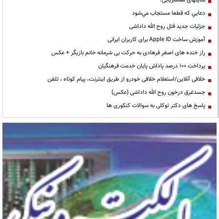
سایتهای همسریابی!
دعايي كه قطعا مستجاب مي‌شود
جزئیات جدید قتل روح الله داداشی
آموزش ساخت Apple ID برای کاربران ایرانی
راز خنده های اصغر فرهادی به حرکت بی شرمانه خانم بازیگر + عکس
پرداخت ۱۰۰ درصد پاداش پایان خدمت فرهنگیان
خلافی آنلاین/استعلام خلافی خودرو از طریق اینترنت، پیام کوتاه ، تلفن
جسدغرق درخون روح الله داداشی (عکس)
پاسخ های دکتر توکلی به سوالات کنکوری ها