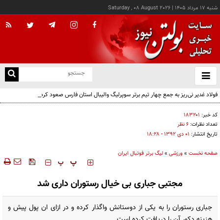
شنبه ۱۷ مرداد ۱۴۰۵
|
Saturday , 08 August 2026
از
و
ته
فولاد غدیر نی‌ریز به جمع چهار تیم برتر سوپرلیگ والیبال استان فارس صعود کرد
ن
نو
کد خبر:
۱۸۳۲۰۱
تعداد نظرات:
۶ نظر
تاریخ انتشار:
۰۱ دی ۱۳۹۲ - ۱۸:۲۸
صفحه نخست
»
ورزشی
»
لیگ برتر فوتبال ایران
‍‍‍ پ
پ
مجتبی جباری بی خیال رستوران داری شد
جباری رستوران را به یکی از دوستانش واگذار کرده و در ازای ان پول پیش و
هزینه دکور آن را دریافت کرده است