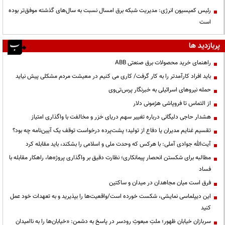
رئیس کمیسیون انرژی: مدیریت شبکه برق امسال نسبت به سال‌های گذشته موفق‌تر بوده
است
پربازدید ها
راهنمای خرید محصولات برق صنعتی ABB
باید افراد کارآمدتر را به کار گرفت/ کاری می کنیم در معیشت مردم مشکلی پیش نیاید
حمله نیروهای اسرائیلی به خبرنگار پرس‌تی‌وی
از التماس تا فروپاشی هژمونی دلار
هشدار حاجی دلیگانی درباره تغییر سهم دریای خزر و مخالفت با واگذاری امتیاز
تقسیم غنایم مدیران یا دفاع از تولید؛ پشت‌پرده درخواست توقف یک آیین‌نامه چه بود؟
آیت‌الله جوادی آملی: با هرکس که وحدت ملی و اسلامی را بشکند، باید مقابله کرد
مطالبه برای شکستن انحصار پیمانکاری؛ نظارت دقیق بر واگذاری پروژه‌ها، راهکار مقابله با
فساد
فرق است میان مجاهدان در میدان و ساکتین
این دیپلماسی نمایشی، شکست خورده است/واقعیت‌ها را بپذیرید و به تعهدات خود عمل
کنید
سربازانِ خیابانِ ظهور؛ ملتِ مبعوثِ رودسر در پاسخ به دشمن: «خیابان‌ها را به ناامیدان