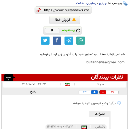
برچسب ها:
جباری
،
رستوران
،
هشت
گزارش خطا
پسندیدم
0
شما می توانید مطالب و تصاویر خود را به آدرس زیر ارسال فرمایید.
bultannews@gmail.com
نظرات بینندگان
انتشار یافته:
۶
سجاد
|
|
۲۲:۲۳ - ۱۳۹۲/۱۰/۰۱
در انتظار بررسی:
۱
پاسخ
13
21
غیر قابل انتشار:
۱
برگرد وضع تیممون داره بد میشه
پاسخ ها
ناشناس
|
|
۲۲:۲۳ - ۱۳۹۲/۱۰/۰۱