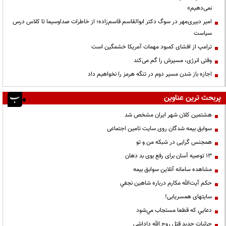
نمی‌دهیم»
امیر دبیری‌مهر در سوگ دکتر ابوالقاسم قاسم‌زاده؛ از خاطرات صداوسیما تا کلاس درس
سیاست
ترامپ از افشای کمبود مهمات آمریکا خشمگین است
وقتی انرژی، مسیرش را گم می‌کند
اجازه باز شدن مسیر دوم در تنگه هرمز را نخواهیم داد
پربحث ترین عناوین
هشتمین کلان شهر ایران مشخص شد
سوابق بیمه شدگان روی سایت تامین اجتماعی
همجنس گرایی در شبکه من و تو
13 توصیه آسان برای رفع بوی بد دهان
مشاهده سامانه آنلاين سوابق بیمه
حكم آيت‌الله مكارم درباره شاهين نجفي
سایتهای همسریابی!
دعايي كه قطعا مستجاب مي‌شود
جزئیات جدید قتل روح الله داداشی