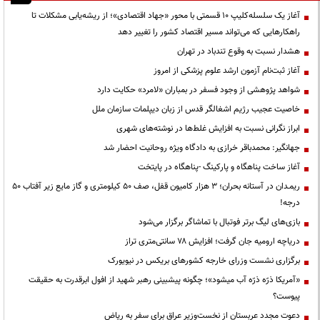
آغاز یک سلسله‌کلیپ ۱۰ قسمتی با محور «جهاد اقتصادی»؛ از ریشه‌یابی مشکلات تا
راهکارهایی که می‌تواند مسیر اقتصاد کشور را تغییر دهد
هشدار نسبت به وقوع تندباد در تهران
آغاز ثبت‌نام آزمون ارشد علوم پزشکی از امروز
شواهد پژوهشی از وجود فسفر در بمباران «لامرد» حکایت دارد
خاصیت عجیب رژیم اشغالگر قدس از زبان دیپلمات سازمان ملل
ابراز نگرانی نسبت به افزایش غلط‌ها در نوشته‌های شهری
جهانگیر: محمدباقر خرازی به دادگاه ویژه روحانیت احضار شد
آغاز ساخت پناهگاه و پارکینگ -پناهگاه در پایتخت
ریمـدان در آستانه بحران؛ ۳ هزار کامیون قفل، صف ۵۰ کیلومتری و گاز مایع زیر آفتاب ۵۰
درجه!
بازی‌های لیگ برتر فوتبال با تماشاگر برگزار می‌شود
دریاچه ارومیه جان گرفت؛ افزایش ۷۸ سانتی‌متری تراز
برگزاری نشست وزرای خارجه کشورهای بریکس در نیویورک
«آمریکا ذرّه ذرّه آب میشود»؛ چگونه پیشبینی رهبر شهید از افول ابرقدرت به حقیقت
پیوست؟
دعوت مجدد عربستان از نخست‌وزیر عراق برای سفر به ریاض