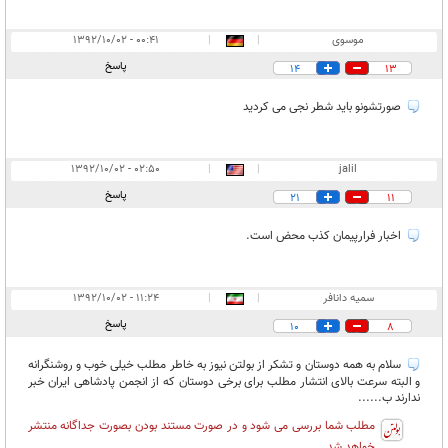
موسوى
|
|
۰۰:۴۱ - ۱۳۹۲/۱۰/۰۲
پاسخ
14
13
صورتشونو بايد شطر نجى مى كرديد
۰۲:۵۰ - ۱۳۹۲/۱۰/۰۲
|
|
jalil
پاسخ
21
11
اخبار فرارپیمان کذب محض است.
سمیه دانافر
|
|
۱۱:۲۴ - ۱۳۹۲/۱۰/۰۲
پاسخ
10
8
سلام به همه دوستان و تشکر از بولتن نیوز به خاطر مطلب خیلی خوب و روشنگرانه
و البته سرعت بالای انتشار مطلب برای برخی دوستان که از انجمن پادشاهی ایران خبر
ندارند ب......
مطلب شما بررسی می شود و در صورت مستند بودن بصورت جداگانه منتشر
خواهد شد .