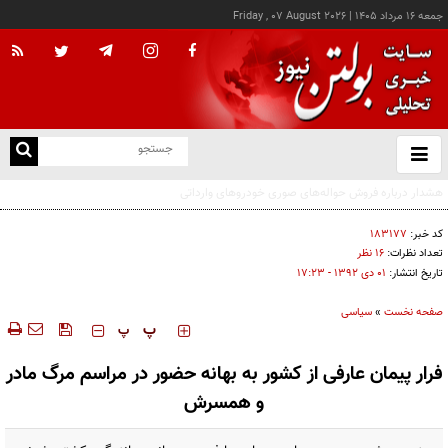
جمعه ۱۶ مرداد ۱۴۰۵
|
Friday , 07 August 2026
از
و
ته
ن
نو
کد خبر:
۱۸۳۱۷۷
تعداد نظرات:
۱۶ نظر
تاریخ انتشار:
۰۱ دی ۱۳۹۲ - ۱۷:۲۳
صفحه نخست
»
سیاسی
‍‍‍ پ
پ
فرار پیمان عارفی از کشور به بهانه حضور در مراسم مرگ مادر
و همسرش