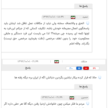
پاسخ ها
حمید
|
|
۱۸:۴۹ - ۱۳۹۲/۱۰/۰۱
الحق و والانصاف سخته ولی نباید از مکافات عمل غافل شد ایشان باید
پاسخگوی اعمال مجرمانه خودش باشه. تکلیف کسانی که از جرائم این فرد به
اونها ثلمه ای رسیده چی میشه؟؟ لذا می بایست این فرد دستگیر و مابقی
محکومیت خود را بدون لطف مرخصی (دقت بفرمایید مرخصی حق نیست)
بگذراند. والله اعلم
منتقد
|
|
۲۱:۴۹ - ۱۳۹۲/۱۰/۰۱
پاسخ
30
49
حالا که فرار کرده بیکار نباشین بگردین دنبالش اگه از ایران بره دیگه رفته ها
پاسخ ها
حسین
|
|
۲۱:۴۹ - ۱۳۹۲/۱۰/۰۱
مردم ما فکر میکنن چون خانوادش ازدنیا رفتن دیگه آقا هر حقی داره اگر