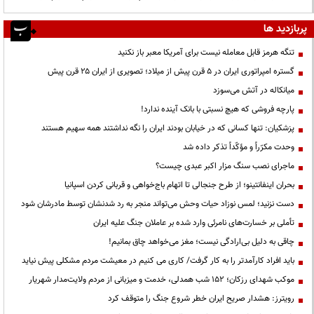
پربازدید ها
تنگه هرمز قابل معامله نیست برای آمریکا معبر باز نکنید
گستره امپراتوری ایران در ۵ قرن پیش از میلاد؛ تصویری از ایران ۲۵ قرن پیش
میانکاله در آتش می‌سوزد
پارچه فروشی که هیچ نسبتی با بانک آینده ندارد!
پزشکیان: تنها کسانی که در خیابان بودند ایران را نگه نداشتند همه سهیم هستند
وحدت مکرّراً و مؤکّداً تذکر داده شد
ماجرای نصب سنگ مزار اکبر عبدی چیست؟
بحران اینفانتینو؛ از طرح جنجالی تا اتهام باج‌خواهی و قربانی کردن اسپانیا
دست نزنید؛ لمس نوزاد حیات وحش می‌تواند منجر به رد شدنشان توسط مادرشان شود
تأملی بر خسارت‌های نامرئی وارد شده بر عاملان جنگ علیه ایران
چاقی به دلیل بی‌ارادگی نیست؛ مغز می‌خواهد چاق بمانیم!
باید افراد کارآمدتر را به کار گرفت/ کاری می کنیم در معیشت مردم مشکلی پیش نیاید
موکب شهدای رزکان؛ ۱۵۲ شب همدلی، خدمت و میزبانی از مردم ولایت‌مدار شهریار
رویترز: هشدار صریح ایران خطر شروع جنگ را متوقف کرد