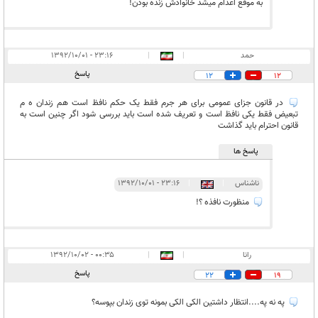
به موقع اعدام میشد خانوادش زنده بودن!
حمد
|
|
۲۳:۱۶ - ۱۳۹۲/۱۰/۰۱
پاسخ
12
12
در قانون جزای عمومی برای هر جرم فقط يک حکم نافظ است هم زندان ه م
تبعيض فقط يکی نافظ است و تعريف شده است بايد بررسی شود اگر چنين است به
قانون احترام بايد گذاشت
پاسخ ها
ناشناس
|
|
۲۳:۱۶ - ۱۳۹۲/۱۰/۰۱
منظورت نافذه ؟!
رانا
|
|
۰۰:۳۵ - ۱۳۹۲/۱۰/۰۲
پاسخ
22
19
په نه په....انتظار داشتین الکی الکی بمونه توی زندان بپوسه؟