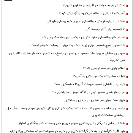
احتمال وجود حیات در اقیانوس مدفون «اروپا»
آمریکا و اسرائیل سامانه «پیکان» را آزمایش کردند
هشدار درباره فروش حواله‌های صوری خودروهای وارداتی
۷ توصیه برای آغاز نویسندگی
احیای شن‌چاله‌های جنوب تهران درکمیسیون ماده ۵نهایی شد
خادمیان: هیچ شفیعی برای زن نزد خداوند بهتر از رضایت شوهر نیست
سربازانِ خیابانِ ظهور؛ ملتِ مبعوثِ رودسر در پاسخ به دشمن: «خیابان‌ها را به ناامیدان
نمی‌دهیم»
اعلام پایان مراسم اربعین ۱۴۰۵
توقف صادرات نفت عربستان به آمریکا
ترامپ از افشای کمبود مهمات آمریکا خشمگین است
اجازه باز شدن مسیر دوم در تنگه هرمز را نخواهیم داد
فرق است میان مجاهدان در میدان و ساکتین
یکصد و پنجاه و سومین شب خدمت؛ موکب شهدای رزکان، تریبون مردم و مطالبه‌گر حل
ریشه‌ای مشکلات شهری
هشدار حاجی دلیگانی درباره تغییر سهم دریای خزر و مخالفت با واگذاری امتیاز
باید افراد کارآمدتر را به کار گرفت/ کاری می کنیم در معیشت مردم مشکلی پیش نیاید