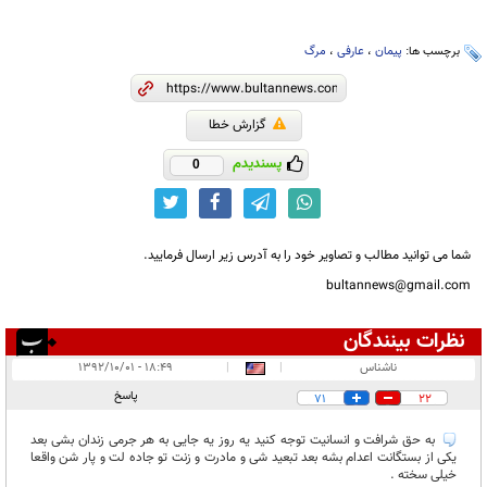
برچسب ها:
پیمان
،
عارفی
،
مرگ
گزارش خطا
پسندیدم
0
شما می توانید مطالب و تصاویر خود را به آدرس زیر ارسال فرمایید.
bultannews@gmail.com
نظرات بینندگان
انتشار یافته:
۱۶
ناشناس
|
|
۱۸:۴۹ - ۱۳۹۲/۱۰/۰۱
در انتظار بررسی:
۱
پاسخ
71
22
غیر قابل انتشار:
۲۶
به حق شرافت و انسانیت توجه کنید یه روز یه جایی به هر جرمی زندان بشی بعد
یکی از بستگانت اعدام بشه بعد تبعید شی و مادرت و زنت تو جاده لت و پار شن واقعا
خیلی سخته .