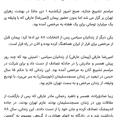
مراسم تشییع جنازه، صبح امروز (یکشنبه 1 دی ماه) در بهشت زهرای
تهران بر گزار می شد اما بدون حضور پیمان (امیررضا) عارفی که با وثیقه ی
یک میلیارد تومانی برای یک هفته به مرخصی آمده بود.
یکی دیگر از زندانیان سیاسی پس از انتخابات 88 نیز ادعا کرد: پیمان قبل
از مرخصی برای فرار از ایران هماهنگ کرده بوده و الان در راه فرار است.
امیررضا عارفی (پیمان عارفی) از زندانیان سیاسی - امنیتی بود که چند روز
پیش همسر و مادرش را در حادثه تصادف از دست داد و برای شرکت در
مراسم تشییع آنان به مرخصی آمده بود. این زندانی که با حکم ۱۵ سال
حبس در تبعید در زندان مسجدسلیمان (خوزستان) به سر می‌برد، با تودیع
وثیقه، از زندان مرخص و به سمت تهران عازم بود.
زیبا صادق‌زاده، همسر و ناهید رحمانی مادر عارفی که پس از بازگشت از
ملاقات وی در زندان مسجدسلیمان بودند عازم تهران بودند، در جاده
اندیمشک تصادف کرده و جان خود را از دست دادند. این زندانی، سال ۸۸
بازداشت شد و در دادگاه به اتهام هواداری از گروهی موسوم به "انجمن