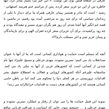
عارفی در صفحه فیس بوک ش نوشت: « این خبر مرا بسیار متاثر کرد، تنها
خاطره من از این دو عزیز سفر کرده، پس از مراسم ختم هنرمند اصفهانی -
رشید - است که مادر و همسر پیمان عارفی همراه ما برای دیدار با یکی از
زندانیان سیاسی که برای چند روز به مرخصی آمده بود رفتیم، در ماشین با
قصه غم انگیز آنها آشنا شدم، آن روز هم نگران دوری مسیر و تبعیدگاه بودند و
چه زود پرکشیدند، برای آن عزیزان سفر کرده غفران الهی و برای بازماندگان
و پیمان عزیز صبر و اجر مسئلت دارم!!!».
آنچه که مسلم است حمایت و هواداری کسانی است که ما از آنها با عنوان
ضدانقلاب یاد می کنیم؛ نسرین ستوده، مهدی خزعلی و مسیح علینژاد تنها نام
چندتن از کسانی است که کشورهای غربی از آنها به نیکی یاد می کنند.
متاسفانه علیرغم آنکه کشورهای اروپایی و فعالان به اصطلاح حقوق بشر
اقدامات تروریستی در هر کجای دنیا را محکوم می کنند اما در باطن حامی
کسانی هستند که در کشورهای هدف دست به اقدامات خرابکارانه می زنند!
نمونه این قبیل حمایت ها را می توان از رفتار و عملکرد نسرین ستوده و
مهدی خزعلی و ... جستجو نمود، جایی که انسانیت و شرافت قربانی منافع