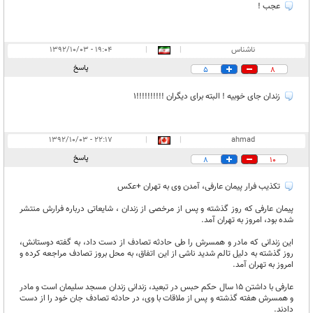
عجب !
ناشناس
|
|
۱۹:۰۴ - ۱۳۹۲/۱۰/۰۳
پاسخ
5
8
زندان جای خوبیه ! البته برای دیگران !!!!!!!!!!1
۲۲:۱۷ - ۱۳۹۲/۱۰/۰۳
|
|
ahmad
پاسخ
8
10
تکذیب فرار پیمان عارفی، آمدن وی به تهران +عکس
پیمان عارفی که روز گذشته و پس از مرخصی از زندان ، شایعاتی درباره فرارش منتشر
شده بود، امروز به تهران آمد.
این زندانی که مادر و همسرش را طی حادثه تصادف از دست داد، به گفته دوستانش،
روز گذشته به دلیل تالم شدید ناشی از این اتفاق، به محل بروز تصادف مراجعه کرده و
امروز به تهران آمد.
عارفی با داشتن ۱۵ سال حکم حبس در تبعید، زندانی زندان مسجد سلیمان است و مادر
و همسرش هفته گذشته و پس از ملاقات با وی، در حادثه تصادف جان خود را از دست
دادند.