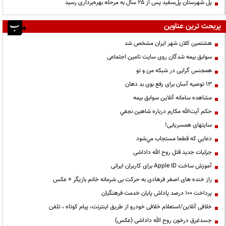
پل شهرستان پل‌سفید پس از ۲۵ سال به مرحله بهره‌برداری رسید
پربحث ترین عناوین
هشتمین کلان شهر ایران مشخص شد
سوابق بیمه شدگان روی سایت تامین اجتماعی
همجنس گرایی در شبکه من و تو
13 توصیه آسان برای رفع بوی بد دهان
مشاهده سامانه آنلاين سوابق بیمه
حكم آيت‌الله مكارم درباره شاهين نجفي
سایتهای همسریابی!
دعايي كه قطعا مستجاب مي‌شود
جزئیات جدید قتل روح الله داداشی
آموزش ساخت Apple ID برای کاربران ایرانی
راز خنده های اصغر فرهادی به حرکت بی شرمانه خانم بازیگر + عکس
پرداخت ۱۰۰ درصد پاداش پایان خدمت فرهنگیان
خلافی آنلاین/استعلام خلافی خودرو از طریق اینترنت، پیام کوتاه ، تلفن
جسدغرق درخون روح الله داداشی (عکس)