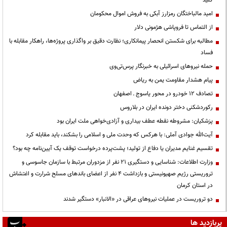
کنید
امید مالباختگان رمزارز آبکی به فروش اموال محکومان
از التماس تا فروپاشی هژمونی دلار
مطالبه برای شکستن انحصار پیمانکاری؛ نظارت دقیق بر واگذاری پروژه‌ها، راهکار مقابله با
فساد
حمله نیروهای اسرائیلی به خبرنگار پرس‌تی‌وی
پیام هشدار مقاومت یمن به ریاض
تصادف ۱۲ خودرو در محور یاسوج ـ اصفهان
رکوردشکنی دختر دونده ایران در بلاروس
پزشکیان: مشروطه نقطه عطف بیداری و آزادی‌خواهی ملت ایران بود
آیت‌الله جوادی آملی: با هرکس که وحدت ملی و اسلامی را بشکند، باید مقابله کرد
تقسیم غنایم مدیران یا دفاع از تولید؛ پشت‌پرده درخواست توقف یک آیین‌نامه چه بود؟
وزارت اطلاعات: شناسایی و دستگیری ۲۱ نفر از مزدوران مرتبط با سازمان جاسوسی و
تروریستی رژیم صهیونیستی و بازداشت ۴ نفر از اعضای باندهای مسلح شرارت و اغتشاش
در استان کرمان
دو تروریست در عملیات نیروهای عراقی در «الانبار» دستگیر شدند
پربازدید ها