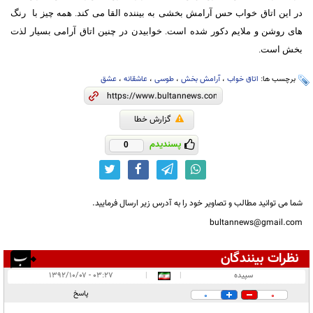
در این اتاق خواب حس آرامش بخشی به بیننده القا می کند. همه چیز با رنگ
های روشن و ملایم دکور شده است. خوابیدن در چنین اتاق آرامی بسیار لذت
بخش است.
برچسب ها:
اتاق خواب
،
آرامش بخش
،
طوسی
،
عاشقانه
،
عشق
گزارش خطا
پسندیدم
0
شما می توانید مطالب و تصاویر خود را به آدرس زیر ارسال فرمایید.
bultannews@gmail.com
نظرات بینندگان
انتشار یافته:
۱
سپيده
|
|
۰۳:۲۷ - ۱۳۹۲/۱۰/۰۷
در انتظار بررسی:
۱
پاسخ
0
0
غیر قابل انتشار: