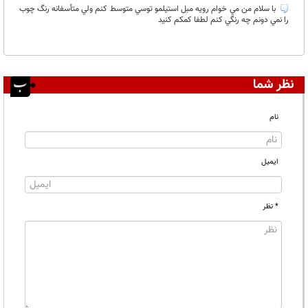
با سلام من مي خوام رويه مبل استيلمو توسي متوسط كنم ولي متأسفانه رنگ چوب
را نمي دونم چه رنگي كنم لطفا كمكم كنيد
نظر شما
نام
ایمیل
* نظر