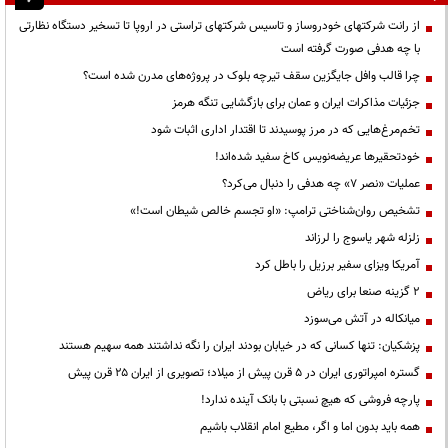
از رانت‌ شرکتهای خودروساز و تاسیس شرکتهای تراستی در اروپا تا تسخیر دستگاه نظارتی
با چه هدفی صورت گرفته است
چرا قالب وافل جایگزین سقف تیرچه بلوک در پروژه‌های مدرن شده است؟
جزئیات مذاکرات ایران و عمان برای بازگشایی تنگه هرمز
تخم‌مرغ‌هایی که در مرز پوسیدند تا اقتدار اداری اثبات شود
خودتحقیرها عریضه‌نویس کاخ سفید شده‌اند!
عملیات «نصر ۷» چه هدفی را دنبال می‌کرد؟
تشخیص روان‌شناختی ترامپ: «او تجسم خالص شیطان است!»
زلزله شهر یاسوج را لرزاند
آمریکا ویزای سفیر برزیل را باطل کرد
۲ گزینه صنعا برای ریاض
میانکاله در آتش می‌سوزد
پزشکیان: تنها کسانی که در خیابان بودند ایران را نگه نداشتند همه سهیم هستند
گستره امپراتوری ایران در ۵ قرن پیش از میلاد؛ تصویری از ایران ۲۵ قرن پیش
پارچه فروشی که هیچ نسبتی با بانک آینده ندارد!
همه باید بدون اما و اگر، مطیع امام انقلاب باشیم