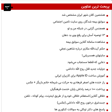
پربحث ترین عناوین
هشتمین کلان شهر ایران مشخص شد
سوابق بیمه شدگان روی سایت تامین اجتماعی
همجنس گرایی در شبکه من و تو
13 توصیه آسان برای رفع بوی بد دهان
مشاهده سامانه آنلاين سوابق بیمه
حكم آيت‌الله مكارم درباره شاهين نجفي
سایتهای همسریابی!
دعايي كه قطعا مستجاب مي‌شود
جزئیات جدید قتل روح الله داداشی
آموزش ساخت Apple ID برای کاربران ایرانی
راز خنده های اصغر فرهادی به حرکت بی شرمانه خانم بازیگر + عکس
پرداخت ۱۰۰ درصد پاداش پایان خدمت فرهنگیان
خلافی آنلاین/استعلام خلافی خودرو از طریق اینترنت، پیام کوتاه ، تلفن
جسدغرق درخون روح الله داداشی (عکس)
پاسخ های دکتر توکلی به سوالات کنکوری ها