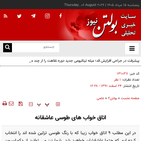
پنجشنبه ۱۵ مرداد ۱۴۰۵
|
Thursday , 06 August 2026
از
و
ته
پیشرفت در جراحی افزایش قد؛ میله تیتانیومی جدید دوره نقاهت را از چند ماه به چند هفته
ن
کاهش می‌دهد
نو
کد خبر:
۱۳۱۰۳۷
تعداد نظرات:
۱ نظر
تاریخ انتشار:
۲۴ اسفند ۱۳۹۱ - ۱۲:۲۸
صفحه نخست
»
بولتن2
»
علمی
‍‍‍ پ
پ
اتاق خواب های طوسی عاشقانه
در این مطلب 9 اتاق خواب زیبا که با رنگ طوسی تزئین شده اند را انتخاب
کرده ایم که حتما عاشقشان خواهید شد. شما نیز می توانید از دکوراسیون