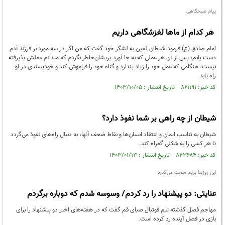
پیام صبحگاهی
هر کدام ‌از ماها لغزشگاهی داریم
امام صادق (ع) فرمود:شیطان لعین به لشگر خود گفت که من اگر در سه مورد بر فرزند آدم
دست یابم، پس از آن هر عملى که به‌ جا آورد پریشان‌خاطر نگردم که میدانم عملش پذیرفته
نیست: هنگامى که عمل خود را زیاد پندارد و گناه خود را فراموش کند و خودپسندى در او
راه یابد
کد خبر: ۸۶۱۱۹۱ تاریخ انتشار : ۱۴۰۳/۱۰/۰۵
شیطان از چه راهی بر شما نفوذ دارد؟
شیطان به تناسب ایمان و اعتقاد انسان‌ها و نقاط ضعف آنها، به دنبال راه‌های نفوذ می‌گردد
تا هر کسی را به شکلی گمراه کند.
کد خبر: ۸۴۳۶۸۴ تاریخ انتشار : ۱۴۰۳/۰۱/۱۳
این روزها برایم سخت می‌گذرد
عنایتی: دو پیشنهاد را رد کردم/ وسوسه شدم که دوباره برگردم
مهاجم فصل گذشته تیم فوتبال صبای قم گفت که در هفته‌های اخیر دو پیشنهاد را برای
بازی در فصل آینده رد کرده است.