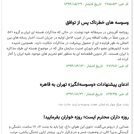
کد خبر: ۲۸۵۰۵۳ تاریخ انتشار : ۱۳۹۴/۰۵/۲۹
وسوسه های خطرناک پس از توافق
روزنامه آفرینش در سرمقاله خود نوشت: در حالی که مذاکرات هسته ای ایران و گروه 1+5
در وین عملاً در وقت اضافه پس از ضرب الاجل اولیه در جریان است، اخبار رسانه های بین
المللی به طور فزاینده ای از حصول پیشرفت در مذاکرات حکایت دارند. همچنین شنیده
شده کشورهای عضو دائم شورای امنیت سازمان ملل که در موضوع هسته ای طرف مذاکره
با ایران هستند، کار تدوین قطعنامه ای به منظور لغو تحریم های موجود علیه ایران را آغاز
کرده اند.
کد خبر: ۲۷۱۹۰۷ تاریخ انتشار : ۱۳۹۴/۰۴/۱۳
ادعای پیشنهادات «وسوسه‌انگیز» تهران به قاهره
کد خبر: ۱۶۹۶۳۵ تاریخ انتشار : ۱۳۹۲/۰۶/۳۱
پشت چراغ چهار راه ایمان، همت، وسوسه و تردید حادث شد؛
روزه داران محترم ایست؛ روزه خواران بفرمایید!
صدایی از درونم می‌گفت: «توی این هوای داغ، چرا باید به بدنت 16، 17 ساعت، تشنگی و
گرسنگی بدی؟ الان در وضعیت عسر و حرج قرار داری. بیشتر ازاین تشنگی بکشی، مرتب