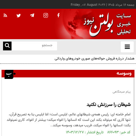
جمعه ۱۶ مرداد ۱۴۰۵
|
Friday , 07 August 2026
از
و
ته
هشدار درباره فروش حواله‌های صوری خودروهای وارداتی
ن
نو
وسوسه
پیام صبحگاهی
شیطان را سرزنش نکنید
امام خامنه ای: رئیس همه‌ی شیطانهای عالم، ابلیس است؛ امّا ابلیس بنا به تصریح قرآن،
تنها کاری که میتواند بکند این است که انسانها را اغواء میکند؛ بیشتر از اغواء، کاری نمیتواند
بکند؛ انسانها را اغواء میکند، فریب میدهد، وسوسه میکند..
کد خبر: ۸۶۶۰۹۳ تاریخ انتشار : ۱۴۰۳/۱۲/۲۷