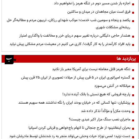
اجازه باز شدن مسیر دوم در تنگه هرمز را نخواهیم داد
فرق است میان مجاهدان در میدان و ساکتین
یکصد و پنجاه و سومین شب خدمت؛ موکب شهدای رزکان، تریبون مردم و مطالبه‌گر حل
ریشه‌ای مشکلات شهری
هشدار حاجی دلیگانی درباره تغییر سهم دریای خزر و مخالفت با واگذاری امتیاز
باید افراد کارآمدتر را به کار گرفت/ کاری می کنیم در معیشت مردم مشکلی پیش نیاید
پربازدید ها
تنگه هرمز قابل معامله نیست برای آمریکا معبر باز نکنید
گستره امپراتوری ایران در ۵ قرن پیش از میلاد؛ تصویری از ایران ۲۵ قرن پیش
میانکاله در آتش می‌سوزد
پارچه فروشی که هیچ نسبتی با بانک آینده ندارد!
پزشکیان: تنها کسانی که در خیابان بودند ایران را نگه نداشتند همه سهیم هستند
وحدت مکرّراً و مؤکّداً تذکر داده شد
ماجرای نصب سنگ مزار اکبر عبدی چیست؟
بحران اینفانتینو؛ از طرح جنجالی تا اتهام باج‌خواهی و قربانی کردن اسپانیا
دست نزنید؛ لمس نوزاد حیات وحش می‌تواند منجر به رد شدنشان توسط مادرشان شود