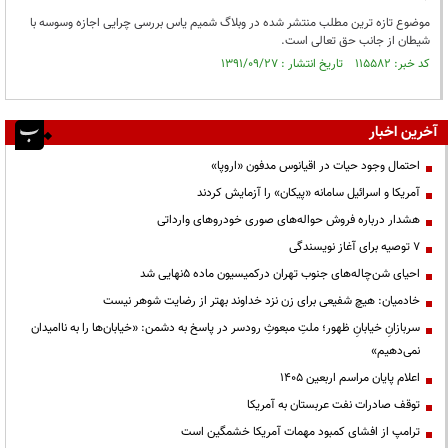
موضوع تازه ترین مطلب منتشر شده در وبلاگ شمیم یاس بررسی چرایی اجازه وسوسه با
شیطان از جانب حق تعالی است.
کد خبر: ۱۱۵۵۸۲ تاریخ انتشار : ۱۳۹۱/۰۹/۲۷
آخرین اخبار
احتمال وجود حیات در اقیانوس مدفون «اروپا»
آمریکا و اسرائیل سامانه «پیکان» را آزمایش کردند
هشدار درباره فروش حواله‌های صوری خودروهای وارداتی
۷ توصیه برای آغاز نویسندگی
احیای شن‌چاله‌های جنوب تهران درکمیسیون ماده ۵نهایی شد
خادمیان: هیچ شفیعی برای زن نزد خداوند بهتر از رضایت شوهر نیست
سربازانِ خیابانِ ظهور؛ ملتِ مبعوثِ رودسر در پاسخ به دشمن: «خیابان‌ها را به ناامیدان
نمی‌دهیم»
اعلام پایان مراسم اربعین ۱۴۰۵
توقف صادرات نفت عربستان به آمریکا
ترامپ از افشای کمبود مهمات آمریکا خشمگین است