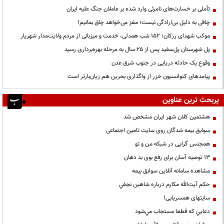
تأملی بر خسارت‌های نامرئی وارد شده بر عاملان جنگ علیه ایران
چاقی به دلیل بی‌ارادگی نیست؛ مغز می‌خواهد چاق بمانیم!
موکب شهدای رزکان؛ ۱۵۲ شب همدلی، خدمت و میزبانی از مردم ولایت‌مدار شهریار
پل شهرستان پل‌سفید پس از ۲۵ سال به مرحله بهره‌برداری رسید
وقوع یک حادثه دریایی در جنوب شرق عدن
پیامدهای کنوانسیون خزر از واگذاری بحرین هم زیان‌بارتر است
پربحث ترین عناوین
هشتمین کلان شهر ایران مشخص شد
سوابق بیمه شدگان روی سایت تامین اجتماعی
همجنس گرایی در شبکه من و تو
13 توصیه آسان برای رفع بوی بد دهان
مشاهده سامانه آنلاين سوابق بیمه
حكم آيت‌الله مكارم درباره شاهين نجفي
سایتهای همسریابی!
دعايي كه قطعا مستجاب مي‌شود