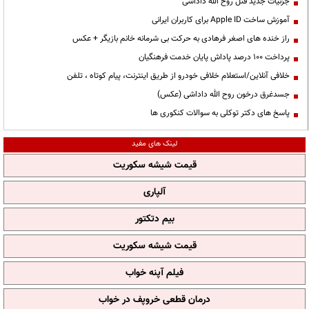
جزئیات جدید قتل روح الله داداشی
آموزش ساخت Apple ID برای کاربران ایرانی
راز خنده های اصغر فرهادی به حرکت بی شرمانه خانم بازیگر + عکس
پرداخت ۱۰۰ درصد پاداش پایان خدمت فرهنگیان
خلافی آنلاین/استعلام خلافی خودرو از طریق اینترنت، پیام کوتاه ، تلفن
جسدغرق درخون روح الله داداشی (عکس)
پاسخ های دکتر توکلی به سوالات کنکوری ها
لینک های مفید
قیمت شیشه سکوریت
آلپاری
بیم دتکتور
قیمت شیشه سکوریت
فیلم آپنه خواب
درمان قطعی خروپف در خواب