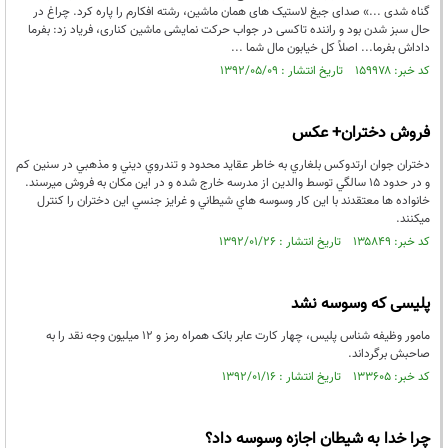
گناه شدی ...» صدای جیغ لاستیک های همان ماشین، رشته افکارم را پاره کرد. چراغ در
حال سبز شدن بود و راننده تاکسی در جواب حرکت نمایشی ماشین کناری، فریاد زد: بفرما
داداش بفرما... اصلاً کل خیابون مال شما ...
کد خبر: ۱۵۹۹۷۸ تاریخ انتشار : ۱۳۹۲/۰۵/۰۹
فروش دختران+ عکس
دختران جوان ارتدوکس بلغاري به خاطر عقايد محدود و تندروي ديني و مذهبي در سنين کم
و در حدود 15 سالگي توسط والدين از مدرسه خارج شده و در اين مکان به فروش ميرسند.
خانواده ها معتقدند با اين کار وسوسه هاي شيطاني و غرايز جنسي اين دختران را کنترل
ميکنند.
کد خبر: ۱۳۵۸۴۹ تاریخ انتشار : ۱۳۹۲/۰۱/۲۶
پلیسی که وسوسه نشد
مامور وظیفه شناس پلیس، چهار کارت عابر بانک همراه رمز و 12 میلیون وجه نقد را به
صاحبش برگرداند.
کد خبر: ۱۳۳۶۰۵ تاریخ انتشار : ۱۳۹۲/۰۱/۱۶
چرا خدا به شیطان اجازه وسوسه داد؟