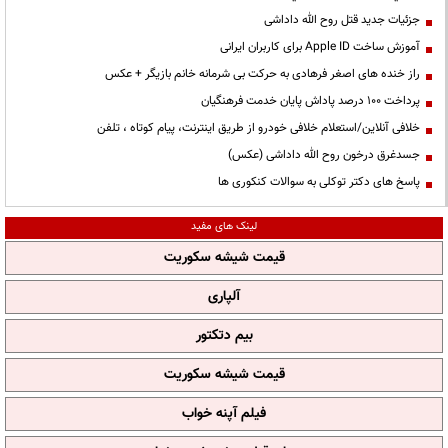
جزئیات جدید قتل روح الله داداشی
آموزش ساخت Apple ID برای کاربران ایرانی
راز خنده های اصغر فرهادی به حرکت بی شرمانه خانم بازیگر + عکس
پرداخت ۱۰۰ درصد پاداش پایان خدمت فرهنگیان
خلافی آنلاین/استعلام خلافی خودرو از طریق اینترنت، پیام کوتاه ، تلفن
جسدغرق درخون روح الله داداشی (عکس)
پاسخ های دکتر توکلی به سوالات کنکوری ها
لینک های مفید
قیمت شیشه سکوریت
آلپاری
بیم دتکتور
قیمت شیشه سکوریت
فیلم آپنه خواب