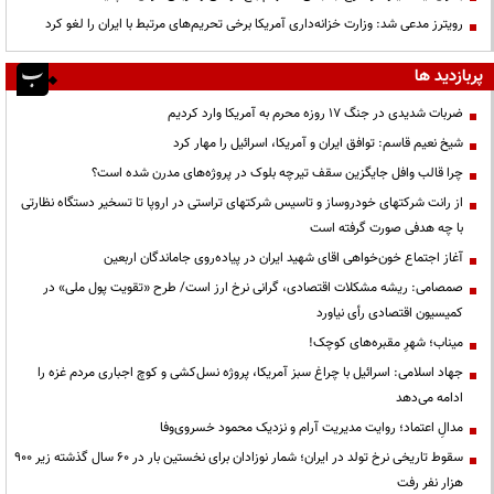
رویترز مدعی شد: وزارت خزانه‌داری آمریکا برخی تحریم‌های مرتبط با ایران را لغو کرد
پربازدید ها
ضربات شدیدی در جنگ ۱۷ روزه محرم به آمریکا وارد کردیم
شیخ نعیم قاسم: توافق ایران و آمریکا، اسرائیل را مهار کرد
چرا قالب وافل جایگزین سقف تیرچه بلوک در پروژه‌های مدرن شده است؟
از رانت‌ شرکتهای خودروساز و تاسیس شرکتهای تراستی در اروپا تا تسخیر دستگاه نظارتی
با چه هدفی صورت گرفته است
آغاز اجتماع خون‌خواهی اقای شهید ایران در پیاده‌روی جاماندگان اربعین
صمصامی: ریشه مشکلات اقتصادی، گرانی نرخ ارز است/ طرح «تقویت پول ملی» در
کمیسیون اقتصادی رأی نیاورد
میناب؛ شهرِ مقبره‌های کوچک!
جهاد اسلامی: اسرائیل با چراغ سبز آمریکا، پروژه نسل‌کشی و کوچ اجباری مردم غزه را
ادامه می‌دهد
مدالِ اعتماد؛ روایت مدیریت آرام و نزدیک محمود خسروی‌وفا
سقوط تاریخی نرخ تولد در ایران؛ شمار نوزادان برای نخستین بار در ۶۰ سال گذشته زیر ۹۰۰
هزار نفر رفت