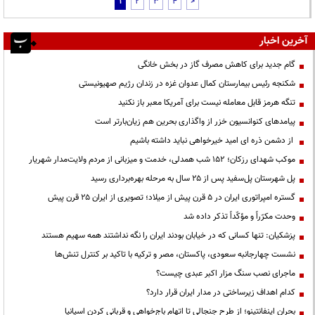
1
2
3
4
>
آخرین اخبار
گام جدید برای کاهش مصرف گاز در بخش خانگی
شکنجه رئیس بیمارستان کمال عدوان غزه در زندان رژیم صهیونیستی
تنگه هرمز قابل معامله نیست برای آمریکا معبر باز نکنید
پیامدهای کنوانسیون خزر از واگذاری بحرین هم زیان‌بارتر است
از دشمن ذره ای امید خیرخواهی نباید داشته باشیم
موکب شهدای رزکان؛ ۱۵۲ شب همدلی، خدمت و میزبانی از مردم ولایت‌مدار شهریار
پل شهرستان پل‌سفید پس از ۲۵ سال به مرحله بهره‌برداری رسید
گستره امپراتوری ایران در ۵ قرن پیش از میلاد؛ تصویری از ایران ۲۵ قرن پیش
وحدت مکرّراً و مؤکّداً تذکر داده شد
پزشکیان: تنها کسانی که در خیابان بودند ایران را نگه نداشتند همه سهیم هستند
نشست چهارجانبه سعودی، پاکستان، مصر و ترکیه با تاکید بر کنترل تنش‌ها
ماجرای نصب سنگ مزار اکبر عبدی چیست؟
کدام اهداف زیرساختی در مدار ایران قرار دارد؟
بحران اینفانتینو؛ از طرح جنجالی تا اتهام باج‌خواهی و قربانی کردن اسپانیا