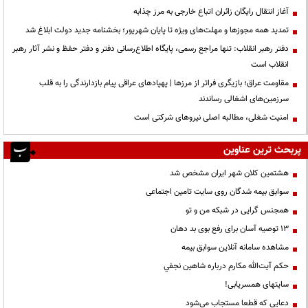
آغاز انتقال رایگان زائران اتباع خارجی به مرز چذابه
تمدید همه مجوزها و مهلت‌های ویژه تا پایان شهریور؛ بخشنامه جدید دولت ابلاغ شد
دفتر رهبر انقلاب: تنها مراجع رسمی، پایگاه اطلاع‌رسانی دفتر و دفتر حفظ و نشر آثار رهبر
انقلاب است
مقاومت عراق؛ بازیگری فراتر از مرزها | پهپادهای عراقی پیام بازدارندگی را به قلب
سرزمین‌های اشغالی رساندند
‌امنیت شغلی، مطالبه اصلی نیروهای شرکتی است
پربحث ترین عناوین
هشتمین کلان شهر ایران مشخص شد
سوابق بیمه شدگان روی سایت تامین اجتماعی
همجنس گرایی در شبکه من و تو
13 توصیه آسان برای رفع بوی بد دهان
مشاهده سامانه آنلاين سوابق بیمه
حكم آيت‌الله مكارم درباره شاهين نجفي
سایتهای همسریابی!
دعايي كه قطعا مستجاب مي‌شود