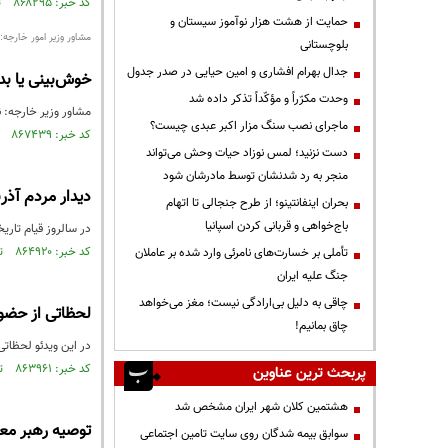
کد خبر: ۸۶۸۲۹۵ تاریخ انتشار : ۱۴۰۴/۰۲/۲۰
حمایت از هشت هزار نوآموز سیستان و
مشاور وزیر امور خارجه:
بلوچستانی
جدال بهرام افشاری و امین حیایی در صدر جدول
خوش‌بینی یا ب
وحدت مکرّراً و مؤکّداً تذکر داده شد
مشاور وزیر خارجه: ن
ماجرای نصب سنگ مزار اکبر عبدی چیست؟
کد خبر: ۸۶۷۴۳۹ تاریخ انتشار : ۱۴۰۴/۰۱/۲۸
دست نزنید؛ لمس نوزاد حیات وحش می‌تواند
منجر به رد شدنشان توسط مادرشان شود
دیدار مردم آذر
بحران اینفانتینو؛ از طرح جنجالی تا اتهام
باج‌خواهی و قربانی کردن اسپانیا
در سالروز قیام تاریخی مردم تبریز در ۲۹ بهمن سال ۱۳۵۶، صبح امروز (دوشنبه) 
کد خبر: ۸۶۴۹۲۰ تاریخ انتشار : ۱۴۰۳/۱۱/۳۰
تأملی بر خسارت‌های نامرئی وارد شده بر عاملان
جنگ علیه ایران
چاقی به دلیل بی‌ارادگی نیست؛ مغز می‌خواهد
لحظاتی از حضور
چاق بمانیم!
در این ویدئو لحظاتی
کد خبر: ۸۶۳۹۶۱ تاریخ انتشار : ۱۴۰۳/۱۱/۱۳
پربحث ترین عناوین
هشتمین کلان شهر ایران مشخص شد
توصیه رهبر معظم
سوابق بیمه شدگان روی سایت تامین اجتماعی