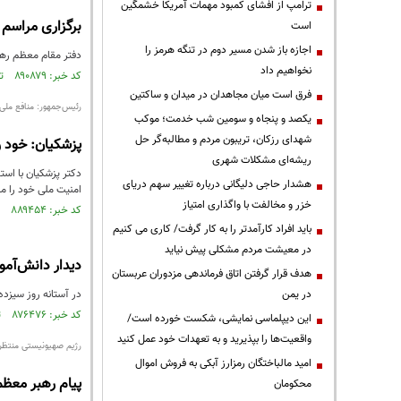
ترامپ از افشای کمبود مهمات آمریکا خشمگین
برگزاری مراسم 
است
اجازه باز شدن مسیر دوم در تنگه هرمز را
دفتر مقام معظم رهبر
نخواهیم داد
کد خبر: ۸۹۰۸۷۹ تاریخ انتشار : ۱۴۰۵/۰۴/۲۱
فرق است میان مجاهدان در میدان و ساکتین
رئیس‌جمهور: منافع ملی
یکصد و پنجاه و سومین شب خدمت؛ موکب
شهدای رزکان، تریبون مردم و مطالبه‌گر حل
پزشکیان: خود ر
ریشه‌ای مشکلات شهری
دکتر پزشکیان با است
هشدار حاجی دلیگانی درباره تغییر سهم دریای
امنیت ملی خود را مل
خزر و مخالفت با واگذاری امتیاز
کد خبر: ۸۸۹۴۵۴ تاریخ انتشار : ۱۴۰۵/۰۳/۲۹
باید افراد کارآمدتر را به کار گرفت/ کاری می کنیم
در معیشت مردم مشکلی پیش نیاید
دیدار دانش‌آمو
هدف قرار گرفتن اتاق‌ فرماندهی مزدوران عربستان
در یمن
در آستانه روز سیزده 
کد خبر: ۸۷۶۴۷۶ تاریخ انتشار : ۱۴۰۴/۰۸/۱۲
این دیپلماسی نمایشی، شکست خورده است/
واقعیت‌ها را بپذیرید و به تعهدات خود عمل کنید
رژیم صهیونیستی منتظر
امید مالباختگان رمزارز آبکی به فروش اموال
پیام رهبر معظم
محکومان