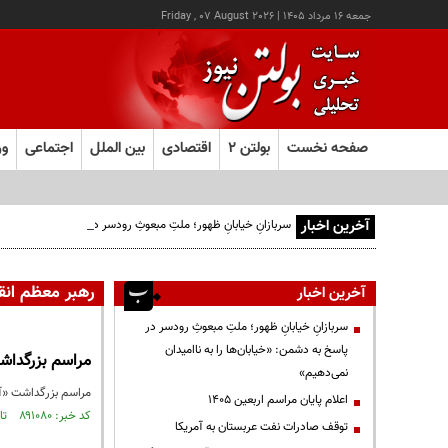
جمعه ۱۶ مرداد ۱۴۰۵
|
Friday , 07 August 2026
صفحه نخست
بولتن ۲
اقتصادی
بین الملل
اجتماعی
ور
آخرین اخبار
سربازانِ خیابانِ ظهور؛ ملتِ مبعوثِ رودسر در پاسخ به دشمن: «خیا
رهبر معظم انق
آخرین اخبار
سربازانِ خیابانِ ظهور؛ ملتِ مبعوثِ رودسر در
پاسخ به دشمن: «خیابان‌ها را به ناامیدان
مراسم بزرگداشت
نمی‌دهیم»
مراسم بزرگداشت «آق
اعلام پایان مراسم اربعین ۱۴۰۵
کد خبر: ۸۹۱۰۸۰ تاریخ انتشار : ۱۴۰۵/۰۴/۲۳
توقف صادرات نفت عربستان به آمریکا