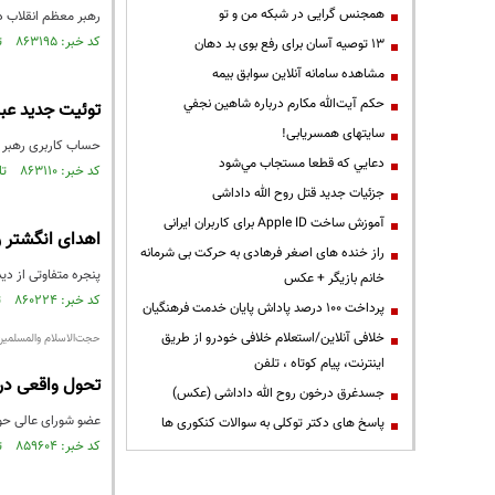
همجنس گرایی در شبکه من و تو
رهبر معظم انقلاب در
کد خبر: ۸۶۳۱۹۵ تاریخ انتشار : ۱۴۰۳/۱۱/۰۲
13 توصیه آسان برای رفع بوی بد دهان
مشاهده سامانه آنلاين سوابق بیمه
حكم آيت‌الله مكارم درباره شاهين نجفي
توئیت جدید عبر
سایتهای همسریابی!
حساب کاربری رهبر م
دعايي كه قطعا مستجاب مي‌شود
کد خبر: ۸۶۳۱۱۰ تاریخ انتشار : ۱۴۰۳/۱۱/۰۱
جزئیات جدید قتل روح الله داداشی
آموزش ساخت Apple ID برای کاربران ایرانی
اهدای انگشتر ر
راز خنده های اصغر فرهادی به حرکت بی شرمانه
پنجره متفاوتی از دی
خانم بازیگر + عکس
کد خبر: ۸۶۰۲۲۴ تاریخ انتشار : ۱۴۰۳/۰۹/۲۱
پرداخت ۱۰۰ درصد پاداش پایان خدمت فرهنگیان
خلافی آنلاین/استعلام خلافی خودرو از طریق
حجت‌الاسلام والمسلمین
اینترنت، پیام کوتاه ، تلفن
تحول واقعی در 
جسدغرق درخون روح الله داداشی (عکس)
عضو شورای عالی حوز
پاسخ های دکتر توکلی به سوالات کنکوری ها
کد خبر: ۸۵۹۶۰۴ تاریخ انتشار : ۱۴۰۳/۰۹/۱۴