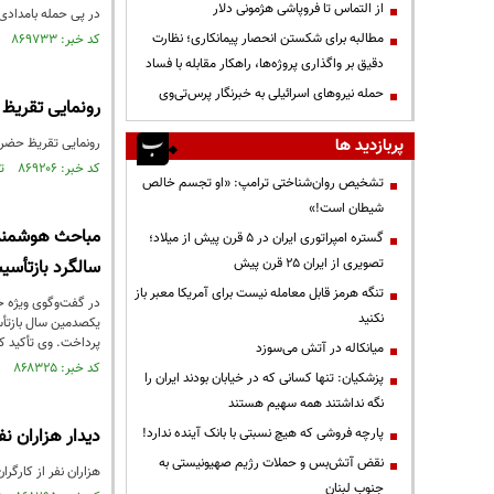
از التماس تا فروپاشی هژمونی دلار
در پی حمله بامدادی
مطالبه برای شکستن انحصار پیمانکاری؛ نظارت
کد خبر: ۸۶۹۷۳۳ تاریخ انتشار : ۱۴۰۴/۰۳/۲۳
دقیق بر واگذاری پروژه‌ها، راهکار مقابله با فساد
حمله نیروهای اسرائیلی به خبرنگار پرس‌تی‌وی
رونمایی تقریظ ر
پربازدید ها
رونمایی تقریظ حضرت آیت 
کد خبر: ۸۶۹۲۰۶ تاریخ انتشار : ۱۴۰۴/۰۳/۱۲
تشخیص روان‌شناختی ترامپ: «او تجسم خالص
شیطان است!»
مباحث هوشمندان
گستره امپراتوری ایران در ۵ قرن پیش از میلاد؛
تصویری از ایران ۲۵ قرن پیش
سالگرد بازتأسی
تنگه هرمز قابل معامله نیست برای آمریکا معبر باز
نکنید
یکصدمین سال بازتأس
پرداخت. وی تأکید کر
میانکاله در آتش می‌سوزد
کد خبر: ۸۶۸۳۲۵ تاریخ انتشار : ۱۴۰۴/۰۲/۲۱
پزشکیان: تنها کسانی که در خیابان بودند ایران را
نگه نداشتند همه سهیم هستند
پارچه فروشی که هیچ نسبتی با بانک آینده ندارد!
دیدار هزاران نف
نقض آتش‌بس و حملات رژیم صهیونیستی به
هزاران نفر از کارگران سراسر کشور صبح امروز شنبه ۲۰
جنوب لبنان